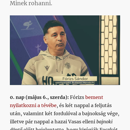
Minek rohanni.
0. nap (május 6., szerda):
Fórizs
bement
nyilatkozni a tévébe
, és két nappal a feljutás
után, valamint két fordulóval a bajnokság vége,
illetve pár nappal a hazai Vasas elleni
bajnoki
döntő
előtt bejelentette, hogy kirúgják Feczkót.