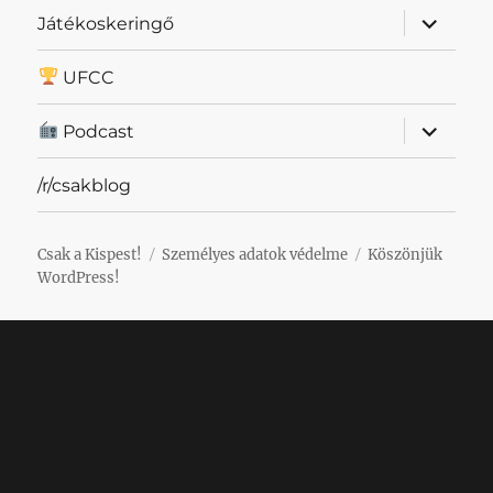
almenü
Játékoskeringő
szétnyit
UFCC
almenü
Podcast
szétnyit
/r/csakblog
Csak a Kispest!
Személyes adatok védelme
Köszönjük
WordPress!