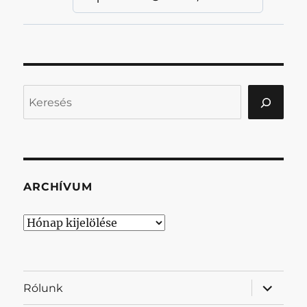
Keresés
ARCHÍVUM
Archívum
almenü
Rólunk
szétnyit