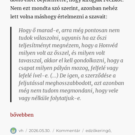
Nem ezt mondta szó szerint, azonban nehéz
lett volna máshogy értelmezni a szavait:
Hogy ő marad-e, arra még pontosan nem
tudok válaszolni, ugyanis ha az őszi
teljesítményt megnézem, hogy a Honvéd
milyen volt az ősszel, és milyen volt
tavasszal, akkor el kell gondolkozni, hogy a
csapat milyen pályán mozog, felfelé vagy
lefelé ível-e. (…) De igen, a szerződése a
feljutással meghosszabbodott, azt azonban
még nem tudom megmondani, hogy vele
vagy nélküle folytatjuk-e.
„A hosszútávú koncepció és a sportszakmai tervek
bővebben
Szerző
Közzétéve
Kategória
Címke
vh
2026.05.30.
Kommentár
edzőkeringő
,