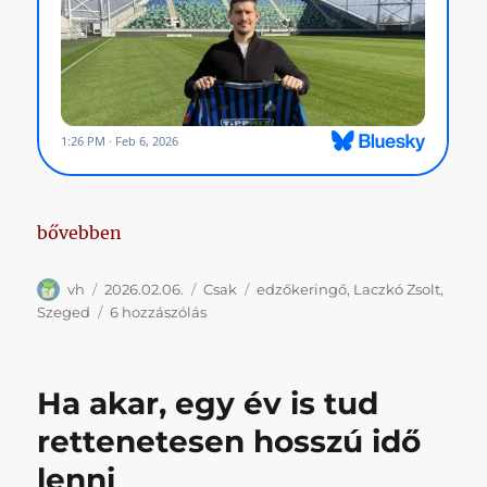
„lo, lolo, trollolo”
bővebben
Szerző
Közzétéve
Kategória
Címke
vh
2026.02.06.
Csak
edzőkeringő
,
Laczkó Zsolt
,
lo,
Szeged
6 hozzászólás
lolo,
trollolo
című
Ha akar, egy év is tud
bejegyzéshez
rettenetesen hosszú idő
lenni