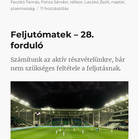
Feczkó Tamás
,
Fórizs Sándor
,
idősor
,
Laczkó Zsolt
,
naptár
,
A
szakmaiság
11 hozzászólás
hosszútávú
koncepció
és
Feljutómatek – 28.
a
sportszakmai
forduló
tervek
jegyében
Számítunk az aktív részvételünkre, bár
még
mindig
nem szükséges feltétele a feljutásnak.
nincs
edzőnk
című
bejegyzéshez