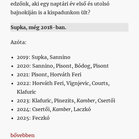
edzőnk, aki egy naptári év első és utolsó
bajnokiján is a kispadunkon ült?
Supka, még 2018-ban.
Azóta:
2019: Supka, Sannino
2020: Sannino, Pisont, Bódog, Pisont
2021: Pisont, Horváth Feri
2022: Horváth Feri, Vignjevic, Courts,
Klafuric
2023: Klafuric, Pinezits,
Kamber
, Csertői
2024: Csertői,
Kamber
, Laczkó
2025: Feczkó
„Ha akar, egy év is tud rettenetesen hosszú idő lenn
bővebben