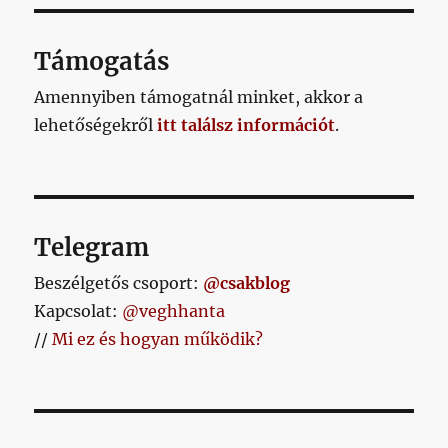
ZŐ
OLD
AL
Támogatás
Amennyiben támogatnál minket, akkor a
lehetőségekről
itt találsz információt
.
Telegram
Beszélgetős csoport:
@csakblog
Kapcsolat:
@veghhanta
//
Mi ez és hogyan működik?