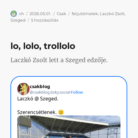
Szerző
Közzétéve
Kategória
Címke
vh
2026.05.01.
Csak
feljutómatek
,
Laczkó Zsolt
,
Feljutómatek
Szeged
5 hozzászólás
–
28.
forduló
lo, lolo, trollolo
című
bejegyzéshez
Laczkó Zsolt lett a Szeged edzője.