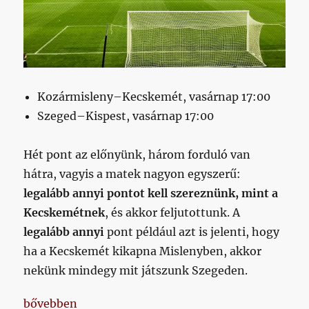
Kozármisleny–Kecskemét, vasárnap 17:00
Szeged–Kispest, vasárnap 17:00
Hét pont az előnyünk, három forduló van
hátra, vagyis a matek nagyon egyszerű:
legalább annyi pontot kell szereznünk, mint a
Kecskemétnek
, és akkor feljutottunk. A
legalább annyi
pont például azt is jelenti, hogy
ha a Kecskemét kikapna Mislenyben, akkor
nekünk mindegy mit játszunk Szegeden.
„Feljutómatek – 28. forduló”
bővebben