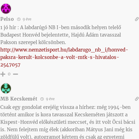
Pelso
9 éve
1 jó hír : A labdarúgó NB I-ben második helyen telelő
Budapest Honvéd bejelentette, Hajdú Ádám tavasszal
Pakson szerepel kölcsönben.
http://www.nemzetisport.hu/labdarugo_nb_i/honved-
paksra-kerult-kolcsonbe-a-volt-mtk-s-hivatalos-
2547057
0
MB Kecskemét
9 éve
Csak egy gondolat erejéig vissza a hírhez: még 1994-ben
történt amikor is kora tavasszal Kecskeméten játszott a
Kispest-Honvéd előkészületi meccset, és itt volt Öcsi bácsi
is. Nem felejtem míg élek (akkoriban Mátyus Jani még kis
zöldfülű volt), autogramot kértem és csak az egyetemi