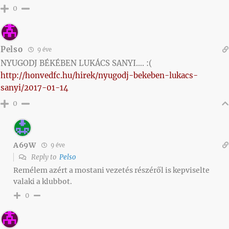
0
Pelso
9 éve
NYUGODJ BÉKÉBEN LUKÁCS SANYI…. :(
http://honvedfc.hu/hirek/nyugodj-bekeben-lukacs-
sanyi/2017-01-14
0
A69W
9 éve
Reply to
Pelso
Remélem azért a mostani vezetés részéről is kepviselte
valaki a klubbot.
0