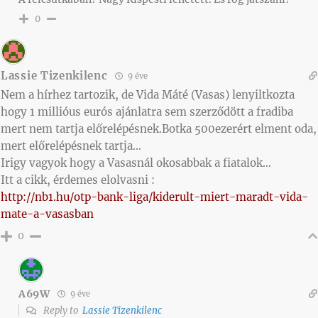
0
Lassie Tizenkilenc
9 éve
Nem a hírhez tartozik, de Vida Máté (Vasas) lenyiltkozta
hogy 1 millióus eurós ajánlatra sem szerződött a fradiba
mert nem tartja előrelépésnek.Botka 500ezerért elment oda,
mert előrelépésnek tartja…
Irigy vagyok hogy a Vasasnál okosabbak a fiatalok…
Itt a cikk, érdemes elolvasni :
http://nb1.hu/otp-bank-liga/kiderult-miert-maradt-vida-
mate-a-vasasban
0
A69W
9 éve
Reply to
Lassie Tizenkilenc