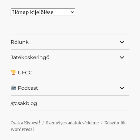
Archívum
almenü
Rólunk
szétnyit
almenü
Játékoskeringő
szétnyit
UFCC
almenü
Podcast
szétnyit
/r/csakblog
Csak a Kispest!
Személyes adatok védelme
Köszönjük
WordPress!