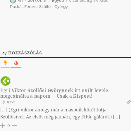
Szerző
Közzétéve
Kategória
Címke
vh
2017.01.15.
Egyéb
cicaharc
,
Egri Viktor
,
Puskás Ferenc
,
Szöllősi György
27
HOZZÁSZÓLÁS
Egri Viktor Szöllősi Györgynek írt nyílt levele
megcsinálta a napom – Csak a Kispest!
9 éve
[…] (Egri Viktor amúgy már a második körét futja
Szöllősivel. Az elsőt még januári, egy FIFA-gáláról.) […]
0