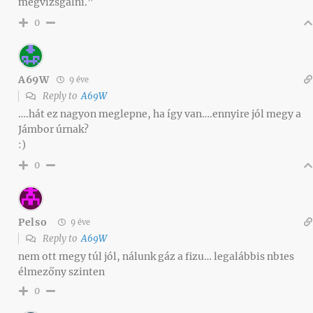
megvizsgálni.”
0
A69W
9 éve
Reply to
A69W
….hát ez nagyon meglepne, ha így van….ennyire jól megy a
Jámbor úrnak?
:)
0
Pelso
9 éve
Reply to
A69W
nem ott megy túl jól, nálunk gáz a fizu… legalábbis nb1es
élmezőny szinten
0