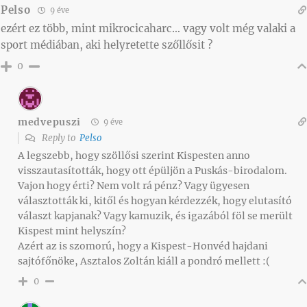
Pelso
9 éve
ezért ez több, mint mikrocicaharc… vagy volt még valaki a
sport médiában, aki helyretette szőllősit ?
0
medvepuszi
9 éve
Reply to
Pelso
A legszebb, hogy szöllősi szerint Kispesten anno
visszautasították, hogy ott épüljön a Puskás-birodalom.
Vajon hogy érti? Nem volt rá pénz? Vagy ügyesen
választották ki, kitől és hogyan kérdezzék, hogy elutasító
választ kapjanak? Vagy kamuzik, és igazából föl se merült
Kispest mint helyszín?
Azért az is szomorú, hogy a Kispest-Honvéd hajdani
sajtófőnöke, Asztalos Zoltán kiáll a pondró mellett :(
0