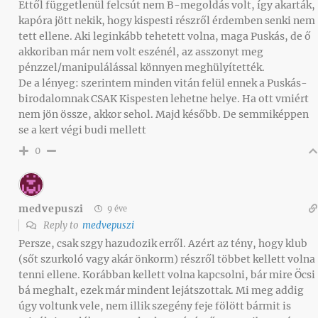
Ettől függetlenül felcsút nem B-megoldás volt, így akarták,
kapóra jött nekik, hogy kispesti részről érdemben senki nem
tett ellene. Aki leginkább tehetett volna, maga Puskás, de ő
akkoriban már nem volt eszénél, az asszonyt meg
pénzzel/manipulálással könnyen meghülyítették.
De a lényeg: szerintem minden vitán felül ennek a Puskás-
birodalomnak CSAK Kispesten lehetne helye. Ha ott vmiért
nem jön össze, akkor sehol. Majd később. De semmiképpen
se a kert végi budi mellett
0
medvepuszi
9 éve
Reply to
medvepuszi
Persze, csak szgy hazudozik erről. Azért az tény, hogy klub
(sőt szurkoló vagy akár önkorm) részről többet kellett volna
tenni ellene. Korábban kellett volna kapcsolni, bár mire Öcsi
bá meghalt, ezek már mindent lejátszottak. Mi meg addig
úgy voltunk vele, nem illik szegény feje fölött bármit is