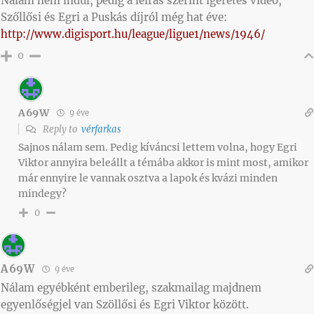
Nálam nem indul, pedig a leírás szerint ígéretes videó,
Szőllősi és Egri a Puskás díjról még hat éve:
http://www.digisport.hu/league/ligue1/news/1946/
0
A69W
9 éve
Reply to
vérfarkas
Sajnos nálam sem. Pedig kíváncsi lettem volna, hogy Egri
Viktor annyira beleállt a témába akkor is mint most, amikor
már ennyire le vannak osztva a lapok és kvázi minden
mindegy?
0
A69W
9 éve
Nálam egyébként emberileg, szakmailag majdnem
egyenlőségjel van Szöllősi és Egri Viktor között.