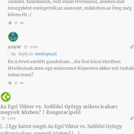
csinálni. Emlékszem, volt olyan tévéműsor, amiben már
özvegyként emlegették az asszonyt, miközben az Öreg még
bőven élt :/
0
A69W
9 éve
Reply to
medvepuszi
Én 11 évvel ezelőtt gondoltam….Ha Öcsi bácsi életében
létrehoznak anno egy múzeumot Kispesten akkor mit tudtak
volna tenni?
0
Az Egri Viktor vs. Szöllősi György mikrocicaharc
megvolt közben? | Zongoracipelő
9 éve
[…] Egy kattot megér.Az Egri Viktor vs. Szöllősi György
mikrocicaharc megvolt közben? […]