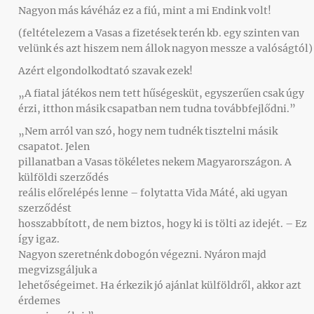
Nagyon más kávéház ez a fiú, mint a mi Endink volt!
(feltételezem a Vasas a fizetések terén kb. egy szinten van
velünk és azt hiszem nem állok nagyon messze a valóságtól)
Azért elgondolkodtató szavak ezek!
„A fiatal játékos nem tett hűségesküt, egyszerűen csak úgy
érzi, itthon másik csapatban nem tudna továbbfejlődni.”
„Nem arról van szó, hogy nem tudnék tisztelni másik
csapatot. Jelen
pillanatban a Vasas tökéletes nekem Magyarországon. A
külföldi szerződés
reális előrelépés lenne – folytatta Vida Máté, aki ugyan
szerződést
hosszabbított, de nem biztos, hogy ki is tölti az idejét. – Ez
így igaz.
Nagyon szeretnénk dobogón végezni. Nyáron majd
megvizsgáljuk a
lehetőségeimet. Ha érkezik jó ajánlat külföldről, akkor azt
érdemes