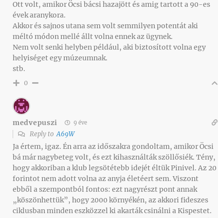
Ott volt, amikor Öcsi bácsi hazajött és amig tartott a 90-es
évek aranykora.
Akkor és sajnos utana sem volt semmilyen potentát aki
méltó módon mellé állt volna ennek az ügynek.
Nem volt senki helyben például, aki biztosított volna egy
helyiséget egy múzeumnak.
stb.
0
medvepuszi
9 éve
Reply to
A69W
Ja értem, igaz. Én arra az időszakra gondoltam, amikor Öcsi
bá már nagybeteg volt, és ezt kihasználták szöllősiék. Tény,
hogy akkoriban a klub legsötétebb idejét éltük Pinivel. Az 20
forintot nem adott volna az anyja életéert sem. Viszont
ebből a szempontból fontos: ezt nagyrészt pont annak
„köszönhettük”, hogy 2000 környékén, az akkori fideszes
ciklusban minden eszközzel ki akarták csinálni a Kispestet.