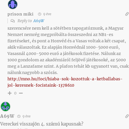
prison miki
9 éve
Reply to
A69W
szerencsére nem kell a sötétben tapogatóznunk, a Magyar
Nemzet nemrég megpróbálta összeszedni az NB1-es
fizetéseket, és pont a Honvéd és a Vasas voltak a két csapat,
akik válaszoltak. Ez alapján Honvédnál 1000-5000 euró,
Vasasnál 4000-5000 euró a játékosok fizetése. Nálunk az
1000 gondolom az akadémiáról feljövő játékosoké, az 5000
meg a Lanzafame szint. A plafon tehát kb ugyanott van, csak
nálunk nagyobb a szórás.
http://mno.hu/foci/hiaba-sok-kozottuk-a-ketballabas-
jol-keresnek-focistaink-1378610
0
A69W
9 éve
Vereckei visszajön 4. számú kapusnak?