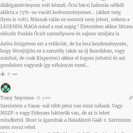
diákigazolványom volt kéznél. Öcsi bácsi habozás nélkül
aláírta a 75%-os vasúti kedvezményemet… (akkor még
ilyen is volt). Másnak talán ez semmit nem jelent, nekem a
LEGENDA MAGA mind a mai napig ! Életemben akkor láttam
először Puskás Öcsit személyesen és sajnos utoljára is.
Azóta őrizgetem ezt a relikviát, de ha lesz kezdeményezés,
hogy létrejöjjön ez a szentély (akár az új Bozsikban, vagy
máshol, de csak Kispesten) akkor el fogom juttatni és azt
gondolom vagyunk így néhányan ezzel…
0
Tony Soprano
9 éve
Szerintem a Vasas-nál több pénz van mint nálunk. Vagy
MSZP-s vagy Fideszes hátterük van, de az is lehet
mindkettő. Most is igazoltak a Haladástól Gaál-t. Szerintem
nem rossz vétel.