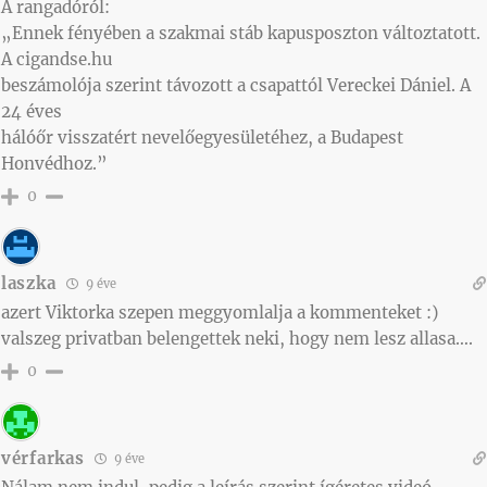
A rangadóról:
„Ennek fényében a szakmai stáb kapusposzton változtatott.
A cigandse.hu
beszámolója szerint távozott a csapattól Vereckei Dániel. A
24 éves
hálóőr visszatért nevelőegyesületéhez, a Budapest
Honvédhoz.”
0
laszka
9 éve
azert Viktorka szepen meggyomlalja a kommenteket :)
valszeg privatban belengettek neki, hogy nem lesz allasa….
0
vérfarkas
9 éve