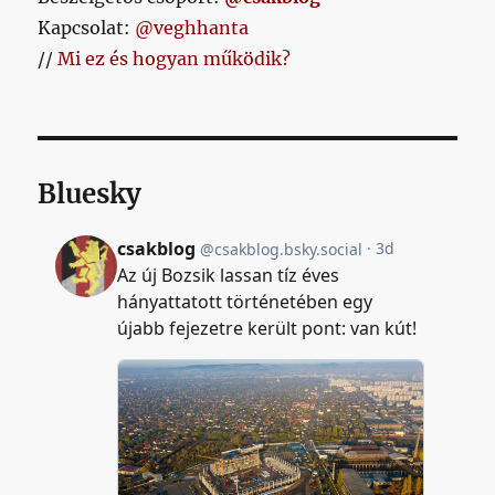
Kapcsolat:
@veghhanta
//
Mi ez és hogyan működik?
Bluesky