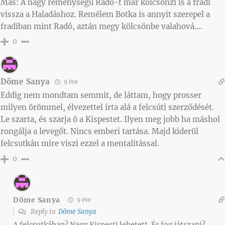
Más: A nagy reménységű Radó-t már kölcsönzi is a fradi
vissza a Haladáshoz. Remélem Botka is annyit szerepel a
fradiban mint Radó, aztán megy kölcsönbe valahová….
0
Döme Sanya
9 éve
Eddig nem mondtam semmit, de láttam, hogy prosser
milyen örömmel, élvezettel írta alá a felcsúti szerződését.
Le szarta, és szarja ö a Kispestet. Ilyen meg jobb ha máshol
rongálja a levegőt. Nincs emberi tartása. Majd kiderül
felcsutkán mire viszi ezzel a mentalitással.
0
Döme Sanya
9 éve
Reply to
Döme Sanya
A felcsutkában? Nagy Kispesti lehetett. És fog játszani?