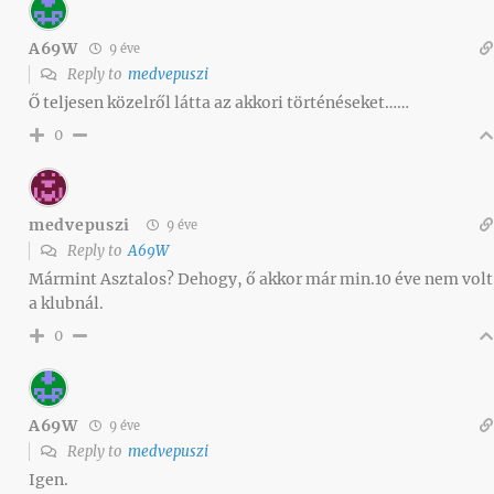
A69W
9 éve
Reply to
medvepuszi
Ő teljesen közelről látta az akkori történéseket……
0
medvepuszi
9 éve
Reply to
A69W
Mármint Asztalos? Dehogy, ő akkor már min.10 éve nem volt
a klubnál.
0
A69W
9 éve
Reply to
medvepuszi
Igen.