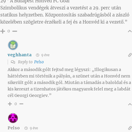
29 ‘ A Budapest Honvéd FC Goal
Szimbolikus vendégek átveszi a vezetést a 29. perc után
statikus helyzetben. Központosítás szabadrúgásból a zászló
közelében szögletre érzékeli a fej és a Honvéd ki a vezető.”
0
veghhanta
9 éve
Reply to
Pelso
Akkor a második gólt fejtsd meg légyszi: „Illogikusan a
háttérben mi történik a pályán, a szünet után a Honvéd nem
sikerült gólt a második gól. Miután a támadás a baloldal és a
kis kereszt a tizenhatos játékos magyarok felel meg a labdát
cél Georgi Georgiev.”
0
Pelso
9 éve