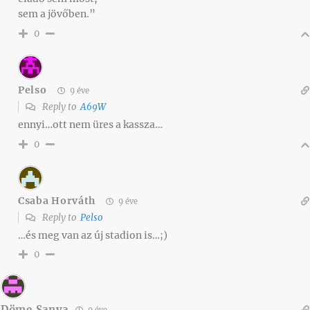
sem a jövőben.”
0
Pelso
9 éve
Reply to
A69W
ennyi…ott nem üres a kassza…
0
Csaba Horváth
9 éve
Reply to
Pelso
…és meg van az új stadion is…;)
0
Döme Sanya
9 éve