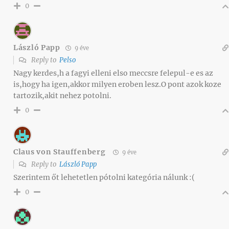
0
László Papp
9 éve
Reply to
Pelso
Nagy kerdes,h a fagyi elleni elso meccsre felepul-e es az
is,hogy ha igen,akkor milyen eroben lesz.O pont azok koze
tartozik,akit nehez potolni.
0
Claus von Stauffenberg
9 éve
Reply to
László Papp
Szerintem őt lehetetlen pótolni kategória nálunk :(
0