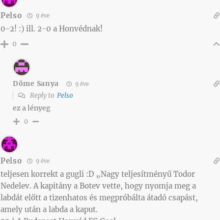
Pelso
9 éve
0-2! :) ill. 2-0 a Honvédnak!
0
Döme Sanya
9 éve
Reply to
Pelso
ez a lényeg
0
Pelso
9 éve
teljesen korrekt a gugli :D „Nagy teljesítményű Todor
Nedelev. A kapitány a Botev vette, hogy nyomja meg a
labdát előtt a tizenhatos és megpróbálta átadó csapást,
amely után a labda a kaput.