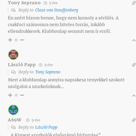
Tony Soprano
9 éve
Reply to
Claus von Stauffenberg
Én azért bízom benne, hogy nem komoly a sérülés. A
csakfoci számomra nem hiteles forrás, inkább
ellendrukkerek. Klubhonlap semmit nem ír erről.
0
László Papp
9 éve
Reply to
Tony Soprano
Mert a klubhonlap annyira naprakesz tenyekkel szokott
szolgalni a szurkoloknak…
0
A69W
9 éve
Reply to
László Papp
„A Kispest szurkolók elsőszámú hírforrása”