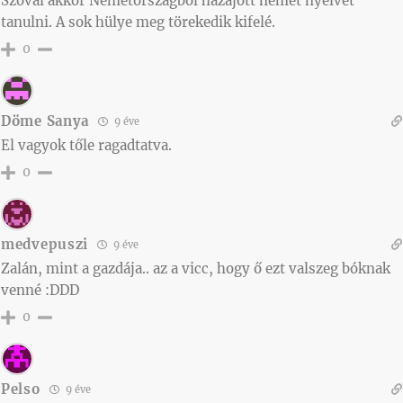
Szóval akkor Németországból hazajött német nyelvet
tanulni. A sok hülye meg törekedik kifelé.
0
Döme Sanya
9 éve
El vagyok tőle ragadtatva.
0
medvepuszi
9 éve
Zalán, mint a gazdája.. az a vicc, hogy ő ezt valszeg bóknak
venné :DDD
0
Pelso
9 éve