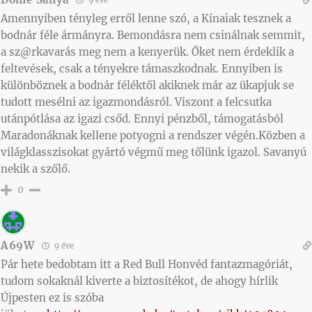
Amennyiben tényleg erről lenne szó, a Kínaiak tesznek a
bodnár féle ármányra. Bemondásra nem csinálnak semmit,
a sz@rkavarás meg nem a kenyerük. Őket nem érdeklik a
feltevések, csak a tényekre támaszkodnak. Ennyiben is
különböznek a bodnár féléktől akiknek már az ükapjuk se
tudott mesélni az igazmondásról. Viszont a felcsutka
utánpótlása az igazi csőd. Ennyi pénzből, támogatásból
Maradonáknak kellene potyogni a rendszer végén.Közben a
világklasszisokat gyártó végmű meg tőlünk igazol. Savanyú
nekik a szőlő.
0
A69W
9 éve
Pár hete bedobtam itt a Red Bull Honvéd fantazmagóriát,
tudom sokaknál kiverte a biztosítékot, de ahogy hírlik
Újpesten ez is szóba