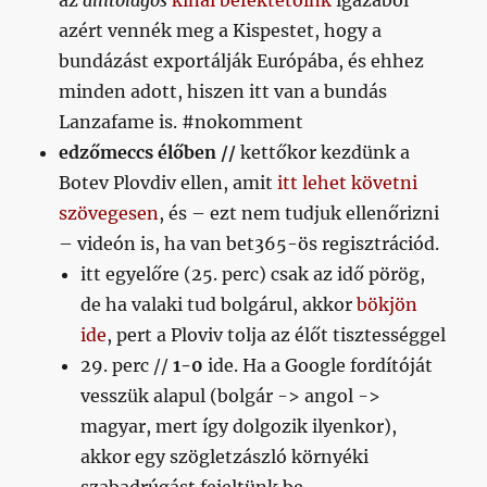
az
állítólagos
kínai befektetőink
igazából
azért vennék meg a Kispestet, hogy a
bundázást exportálják Európába, és ehhez
minden adott, hiszen itt van a bundás
Lanzafame is. #nokomment
edzőmeccs élőben //
kettőkor kezdünk a
Botev Plovdiv ellen, amit
itt lehet követni
szövegesen
, és – ezt nem tudjuk ellenőrizni
– videón is, ha van bet365-ös regisztrációd.
itt egyelőre (25. perc) csak az idő pörög,
de ha valaki tud bolgárul, akkor
bökjön
ide
, pert a Ploviv tolja az élőt tisztességgel
29. perc //
1-0
ide. Ha a Google fordítóját
vesszük alapul (bolgár -> angol ->
magyar, mert így dolgozik ilyenkor),
akkor egy szögletzászló környéki