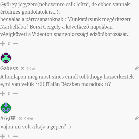
György jegyzete(nehezemre esik leírni, de ebben vannak
értelmes gondolatok is…);
benyalás a pártcsapatoknak : Munkatársunk megérkezett
Marbellába ! Borsi Gergely a következő napokban
végigköveti a Videoton spanyolországi edzőtáborozását.!
0
Gabesz
9 éve
A honlapon még most sincs ennél több,hogy hazaérkeztek-
e,mi van velük ??!!!!!Talán Bécsben maradtak ???
0
A69W
9 éve
Vajon mi volt a kaja a gépen? :)
0