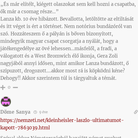
„És már elítélt, kiégett olaszokat sem kell hozni a csapatba,
ők már a csomag része…”
Lanza kb. 10 éve hibázott. Bevallotta, letöltötte az eltiltását
és itt véget is ért a történet. Nem notórius bundázóról van
szó. Hozzáteszem ő a pályán is bőven bizonyított,
mindegyik magyar csapat csorgatja a nyálát, hogy a
játékengedélye az övé lehessen…másfelől, a fradi, a
válogatott és a West Bromwich élő ikonja, Gera Zoli
nagyjából annyi idősen, mint amikor Lanza bundázott, ő
szipuzott, drogozott….akkor most rá is köpködni kéne?
Dehogy!! Akkor szerintem túl is tárgyaltuk a témát.
0
Döme Sanya
9 éve
https://nemzeti.net/kleinheisler-laszlo-ultimatumot-
kapott-7863039.html