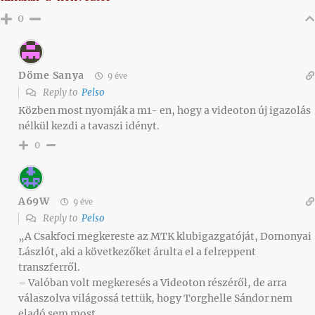
0
Döme Sanya
9 éve
Reply to
Pelso
Közben most nyomják a m1- en, hogy a videoton új igazolás
nélkül kezdi a tavaszi idényt.
0
A69W
9 éve
Reply to
Pelso
„A Csakfoci megkereste az MTK klubigazgatóját, Domonyai
Lászlót, aki a következőket árulta el a felreppent
transzferről.
– Valóban volt megkeresés a Videoton részéről, de arra
válaszolva világossá tettük, hogy Torghelle Sándor nem
eladó sem most,