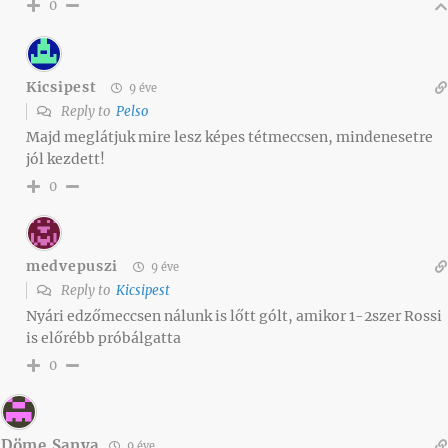
0
Kicsipest
9 éve
Reply to
Pelso
Majd meglátjuk mire lesz képes tétmeccsen, mindenesetre
jól kezdett!
0
medvepuszi
9 éve
Reply to
Kicsipest
Nyári edzőmeccsen nálunk is lőtt gólt, amikor 1-2szer Rossi
is előrébb próbálgatta
0
Döme Sanya
9 éve