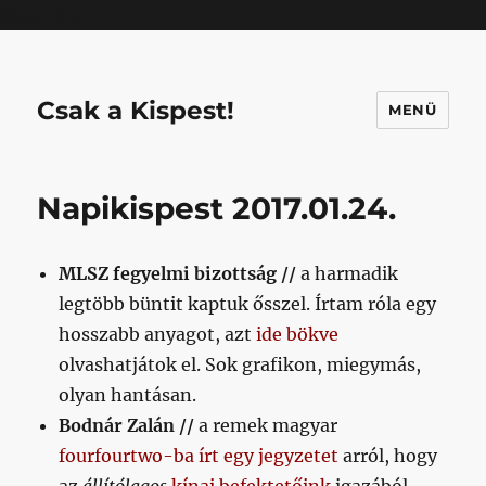
Mastodon
Csak a Kispest!
MENÜ
Napikispest 2017.01.24.
MLSZ fegyelmi bizottság //
a harmadik
legtöbb büntit kaptuk ősszel. Írtam róla egy
hosszabb anyagot, azt
ide bökve
olvashatjátok el. Sok grafikon, miegymás,
olyan hantásan.
Bodnár Zalán //
a remek magyar
fourfourtwo-ba írt egy jegyzetet
arról, hogy