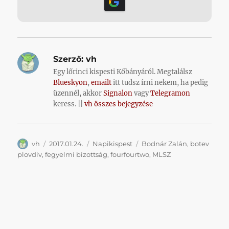
Szerző:
vh
Egy lőrinci kispesti Kőbányáról. Megtalálsz
Blueskyon
,
emailt
itt tudsz írni nekem, ha pedig
üzennél, akkor
Signalon
vagy
Telegramon
keress. ||
vh összes bejegyzése
Szerző
Közzétéve
Kategória
Címke
vh
2017.01.24.
Napikispest
Bodnár Zalán
,
botev
plovdiv
,
fegyelmi bizottság
,
fourfourtwo
,
MLSZ