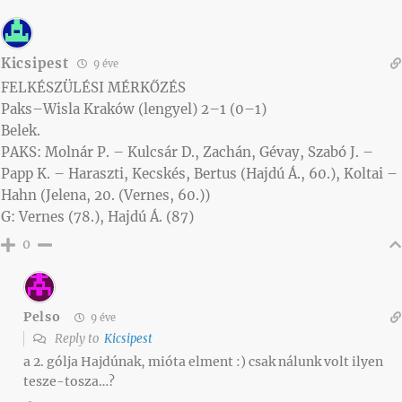
Kicsipest
9 éve
FELKÉSZÜLÉSI MÉRKŐZÉS
Paks–Wisla Kraków (lengyel) 2–1 (0–1)
Belek.
PAKS: Molnár P. – Kulcsár D., Zachán, Gévay, Szabó J. –
Papp K. – Haraszti, Kecskés, Bertus (Hajdú Á., 60.), Koltai –
Hahn (Jelena, 20. (Vernes, 60.))
G: Vernes (78.), Hajdú Á. (87)
0
Pelso
9 éve
Reply to
Kicsipest
a 2. gólja Hajdúnak, mióta elment :) csak nálunk volt ilyen
tesze-tosza…?