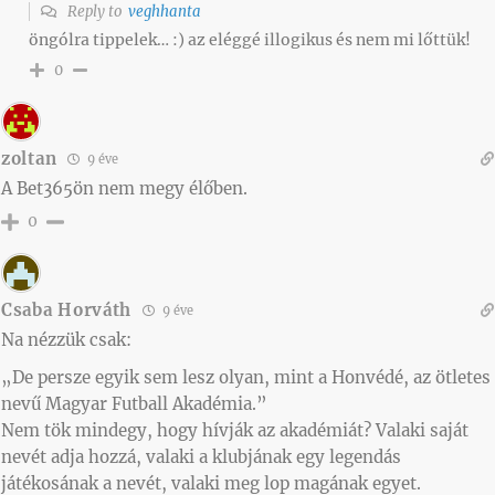
Reply to
veghhanta
öngólra tippelek… :) az eléggé illogikus és nem mi lőttük!
0
zoltan
9 éve
A Bet365ön nem megy élőben.
0
Csaba Horváth
9 éve
Na nézzük csak:
„De persze egyik sem lesz olyan, mint a Honvédé, az ötletes
nevű Magyar Futball Akadémia.”
Nem tök mindegy, hogy hívják az akadémiát? Valaki saját
nevét adja hozzá, valaki a klubjának egy legendás
játékosának a nevét, valaki meg lop magának egyet.