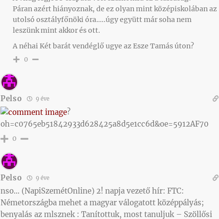
Páran azért hiányoznak, de ez olyan mint középiskolában az
utolsó osztályfőnöki óra…..úgy együtt már soha nem
leszünk mint akkor és ott.
A néhai Két barát vendéglő ugye az Esze Tamás úton?
0
Pelso
9 éve
?
oh=c0765eb51842933d628425a8d5e1cc6d&oe=5912AF70
0
Pelso
9 éve
nso… (NapiSzemétOnline) 2! napja vezető hír: FTC:
Németországba mehet a magyar válogatott középpályás;
benyalás az mlsznek : Tanítottuk, most tanuljuk – Szöllősi