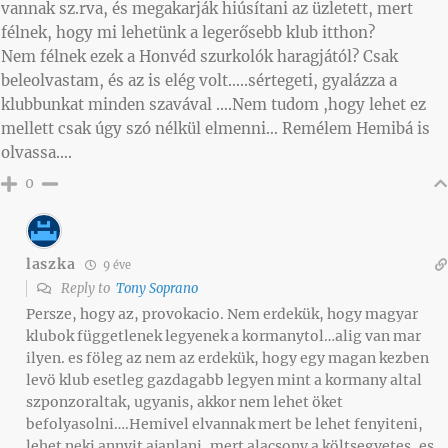
vannak sz.rva, és megakarják hiúsítani az üzletett, mert
félnek, hogy mi lehetünk a legerősebb klub itthon?
Nem félnek ezek a Honvéd szurkolók haragjától? Csak
beleolvastam, és az is elég volt…..sértegeti, gyalázza a
klubbunkat minden szavával ….Nem tudom ,hogy lehet ez
mellett csak úgy szó nélkül elmenni… Remélem Hemibá is
olvassa….
0
laszka
9 éve
Reply to
Tony Soprano
Persze, hogy az, provokacio. Nem erdekük, hogy magyar
klubok függetlenek legyenek a kormanytol…alig van mar
ilyen. es föleg az nem az erdekük, hogy egy magan kezben
levö klub esetleg gazdagabb legyen mint a kormany altal
szponzoraltak, ugyanis, akkor nem lehet öket
befolyasolni….Hemivel elvannak mert be lehet fenyiteni,
lehet neki annyit ajanlani, mert alacsony a költsegvetes, es