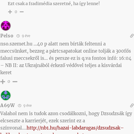
Ezt csak a fradimédia szeretné, ha így lenne!
0
Pelso
9 éve
nso.szemet.hu …40 p alatt nem bírták feltenni a
meccsünket, bezzeg a pártcsapatokat online tolják a 300fős
falusi meccsekről is… és persze ez is q.va fontos infó: 16:04
– NB II: az Ukrajnából érkező védővel teljes a kisvárdai
keret
0
A69W
9 éve
Valahol nem is tudok azon csodálkozni, hogy Dzsudzsák így
elcseszte a karrierjét, ezek szerint ez a
színvonal….
http://nb1.hu/hazai-labdarugas/dzsudzsak–