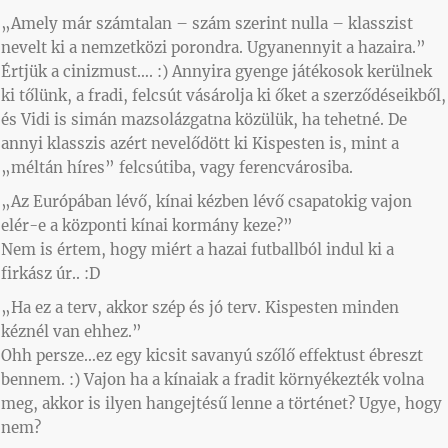
„Amely már számtalan – szám szerint nulla – klasszist
nevelt ki a nemzetközi porondra. Ugyanennyit a hazaira.”
Értjük a cinizmust…. :) Annyira gyenge játékosok kerülnek
ki tőlünk, a fradi, felcsút vásárolja ki őket a szerződéseikből,
és Vidi is simán mazsolázgatna közülük, ha tehetné. De
annyi klasszis azért nevelődött ki Kispesten is, mint a
„méltán híres” felcsútiba, vagy ferencvárosiba.
„Az Európában lévő, kínai kézben lévő csapatokig vajon
elér-e a központi kínai kormány keze?”
Nem is értem, hogy miért a hazai futballból indul ki a
firkász úr.. :D
„Ha ez a terv, akkor szép és jó terv. Kispesten minden
kéznél van ehhez.”
Ohh persze…ez egy kicsit savanyú szőlő effektust ébreszt
bennem. :) Vajon ha a kínaiak a fradit környékezték volna
meg, akkor is ilyen hangejtésű lenne a történet? Ugye, hogy
nem?