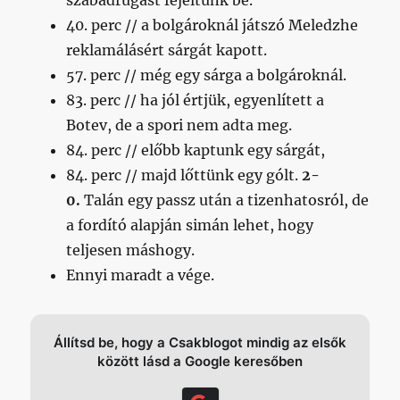
szabadrúgást fejeltünk be.
40. perc // a bolgároknál játszó Meledzhe
reklamálásért sárgát kapott.
57. perc // még egy sárga a bolgároknál.
83. perc // ha jól értjük, egyenlített a
Botev, de a spori nem adta meg.
84. perc // előbb kaptunk egy sárgát,
84. perc // majd lőttünk egy gólt.
2-
0.
Talán egy passz után a tizenhatosról, de
a fordító alapján simán lehet, hogy
teljesen máshogy.
Ennyi maradt a vége.
Állítsd be, hogy a Csakblogot mindig az elsők
között lásd a Google keresőben