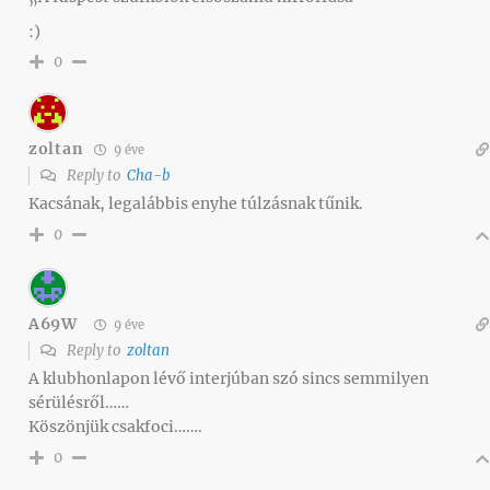
:)
0
zoltan
9 éve
Reply to
Cha-b
Kacsának, legalábbis enyhe túlzásnak tűnik.
0
A69W
9 éve
Reply to
zoltan
A klubhonlapon lévő interjúban szó sincs semmilyen
sérülésről……
Köszönjük csakfoci…….
0