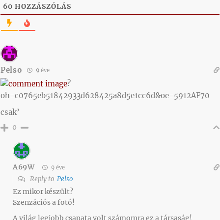
60
HOZZÁSZÓLÁS
Pelso
9 éve
?
oh=c0765eb51842933d628425a8d5e1cc6d&oe=5912AF70
csak’
0
A69W
9 éve
Reply to
Pelso
Ez mikor készült?
Szenzációs a fotó!
A világ legjobb csapata volt számomra ez a társaság!