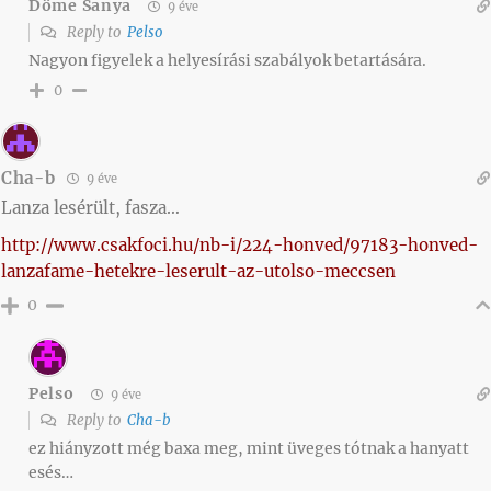
Döme Sanya
9 éve
Reply to
Pelso
Nagyon figyelek a helyesírási szabályok betartására.
0
Cha-b
9 éve
Lanza lesérült, fasza…
http://www.csakfoci.hu/nb-i/224-honved/97183-honved-
lanzafame-hetekre-leserult-az-utolso-meccsen
0
Pelso
9 éve
Reply to
Cha-b
ez hiányzott még baxa meg, mint üveges tótnak a hanyatt
esés…