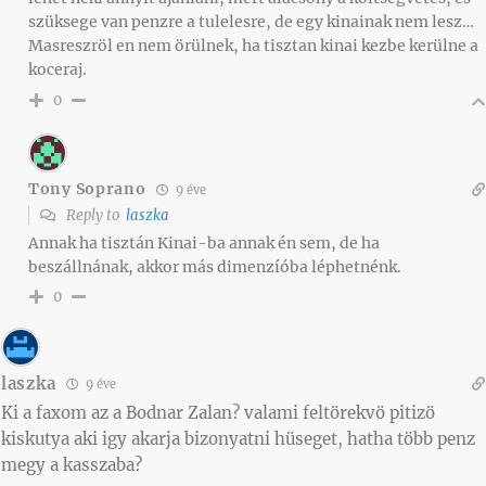
szüksege van penzre a tulelesre, de egy kinainak nem lesz…
Masreszröl en nem örülnek, ha tisztan kinai kezbe kerülne a
koceraj.
0
Tony Soprano
9 éve
Reply to
laszka
Annak ha tisztán Kinai-ba annak én sem, de ha
beszállnának, akkor más dimenzíóba léphetnénk.
0
laszka
9 éve
Ki a faxom az a Bodnar Zalan? valami feltörekvö pitizö
kiskutya aki igy akarja bizonyatni hüseget, hatha több penz
megy a kasszaba?