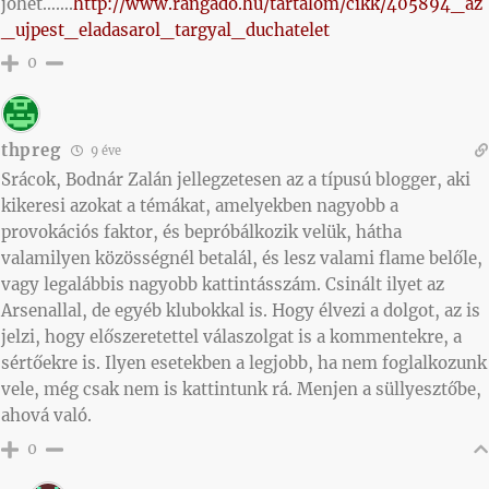
jöhet…….
http://www.rangado.hu/tartalom/cikk/405894_az
_ujpest_eladasarol_targyal_duchatelet
0
thpreg
9 éve
Srácok, Bodnár Zalán jellegzetesen az a típusú blogger, aki
kikeresi azokat a témákat, amelyekben nagyobb a
provokációs faktor, és bepróbálkozik velük, hátha
valamilyen közösségnél betalál, és lesz valami flame belőle,
vagy legalábbis nagyobb kattintásszám. Csinált ilyet az
Arsenallal, de egyéb klubokkal is. Hogy élvezi a dolgot, az is
jelzi, hogy előszeretettel válaszolgat is a kommentekre, a
sértőekre is. Ilyen esetekben a legjobb, ha nem foglalkozunk
vele, még csak nem is kattintunk rá. Menjen a süllyesztőbe,
ahová való.
0