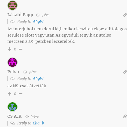
László Papp
9 éve
Reply to
A69W
Az interjubol nem derul ki,h mikor keszitettek,az allitolagos
serulese elott vagy utan.Az egyeduli teny,h az utolso
meccsen a 49. percben lecsereltek.
0
Pelso
9 éve
Reply to
A69W
az NS. csak átvették
0
CS.A.K.
9 éve
Reply to
Cha-b