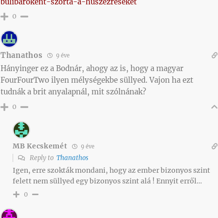
bulibarokent-szorta-a-huszezreseket
0
Thanathos
9 éve
Hányinger ez a Bodnár, ahogy az is, hogy a magyar
FourFourTwo ilyen mélységekbe süllyed. Vajon ha ezt
tudnák a brit anyalapnál, mit szólnának?
0
MB Kecskemét
9 éve
Reply to
Thanathos
Igen, erre szokták mondani, hogy az ember bizonyos szint
felett nem süllyed egy bizonyos szint alá ! Ennyit erről…
0