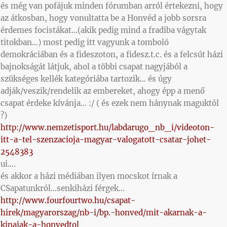
és még van pofájuk minden fórumban arról értekezni, hogy
az átkosban, hogy vonultatta be a Honvéd a jobb sorsra
érdemes focistákat…(akik pedig mind a fradiba vágytak
titokban…) most pedig itt vagyunk a tomboló
demokráciában és a fideszoton, a fidesz.t.c. és a felcsút házi
bajnokságát látjuk, ahol a többi csapat nagyjából a
szükséges kellék kategóriába tartozik… és úgy
adják/veszik/rendelik az embereket, ahogy épp a menő
csapat érdeke kívánja… :/ ( és ezek nem hánynak maguktól
?)
http://www.nemzetisport.hu/labdarugo_nb_i/videoton-
itt-a-tel-szenzacioja-magyar-valogatott-csatar-johet-
2548383
ui….
és akkor a házi médiában ilyen mocskot írnak a
CSapatunkról…senkiházi férgek…
http://www.fourfourtwo.hu/csapat-
hirek/magyarorszag/nb-i/bp.-honved/mit-akarnak-a-
kinaiak-a-honvedtol