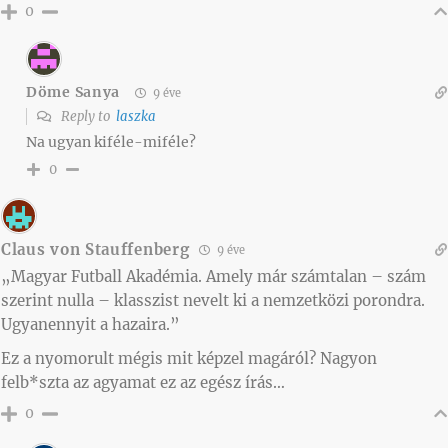
0
Döme Sanya
9 éve
Reply to
laszka
Na ugyan kiféle-miféle?
0
Claus von Stauffenberg
9 éve
„Magyar Futball Akadémia. Amely már számtalan – szám
szerint nulla – klasszist nevelt ki a nemzetközi porondra.
Ugyanennyit a hazaira.”
Ez a nyomorult mégis mit képzel magáról? Nagyon
felb*szta az agyamat ez az egész írás…
0