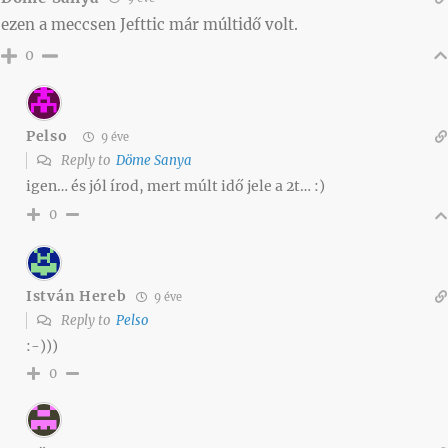
ezen a meccsen Jefttic már múltidő volt.
0
Pelso
9 éve
Reply to
Döme Sanya
igen… és jól írod, mert múlt idő jele a 2t… :)
0
István Hereb
9 éve
Reply to
Pelso
:-)))
0