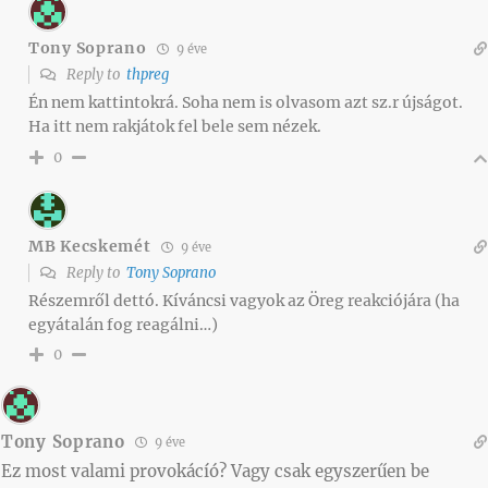
Tony Soprano
9 éve
Reply to
thpreg
Én nem kattintokrá. Soha nem is olvasom azt sz.r újságot.
Ha itt nem rakjátok fel bele sem nézek.
0
MB Kecskemét
9 éve
Reply to
Tony Soprano
Részemről dettó. Kíváncsi vagyok az Öreg reakciójára (ha
egyátalán fog reagálni…)
0
Tony Soprano
9 éve
Ez most valami provokácíó? Vagy csak egyszerűen be