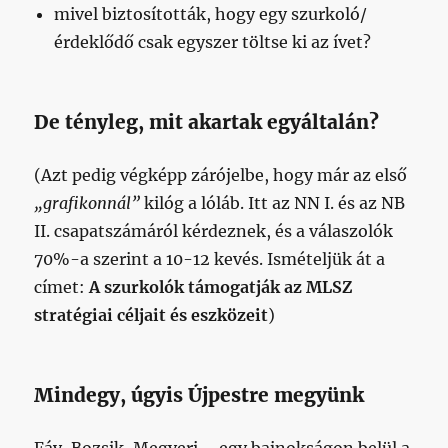
mivel biztosították, hogy egy szurkoló/
érdeklődő csak egyszer töltse ki az ívet?
De tényleg, mit akartak egyáltalán?
(Azt pedig végképp zárójelbe, hogy már az első
„grafikonnál”
kilóg a lóláb. Itt az NN I. és az NB
II. csapatszámáról kérdeznek, és a válaszolók
70%-a szerint a 10-12 kevés. Ismételjük át a
címet:
A szurkolók támogatják az MLSZ
stratégiai céljait és eszközeit
)
Mindegy, úgyis Újpestre megyünk
Fáy, Bozsik, Megyeri – egy bajnokságon belül a