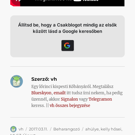
Állítsd be, hogy a Csakblogot mindig az elsők
között lásd a Google keresőben
Szerző:
vh
Egy lőrinci kispesti Kőbányáról. Megtalálsz
Blueskyon
,
emailt
itt tudsz írni nekem, ha pedig
üzennél, akkor
Signalon
vagy
Telegramon
keress. ||
vh összes bejegyzése
Szerző
Közzétéve
Kategória
Címke
vh
2017.03.11.
Beharangozó
ahülye
,
kelly hősei
,