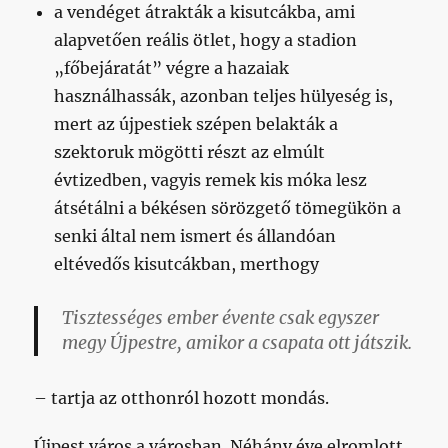
a vendéget átrakták a kisutcákba, ami
alapvetően reális ötlet, hogy a stadion
„főbejáratát” végre a hazaiak
használhassák, azonban teljes hülyeség is,
mert az újpestiek szépen belakták a
szektoruk mögötti részt az elmúlt
évtizedben, vagyis remek kis móka lesz
átsétálni a békésen sörözgető tömegükön a
senki által nem ismert és állandóan
eltévedős kisutcákban, merthogy
Tisztességes ember évente csak egyszer
megy Újpestre, amikor a csapata ott játszik.
– tartja az otthonról hozott mondás.
Újpest város a városban. Néhány éve elromlott