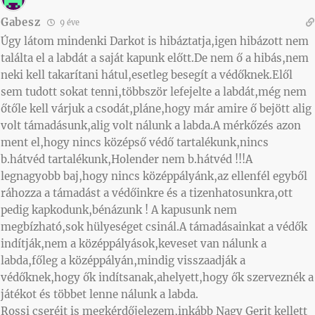
Gabesz
9 éve
Úgy látom mindenki Darkot is hibáztatja,igen hibázott nem
találta el a labdát a saját kapunk előtt.De nem ő a hibás,nem
neki kell takarítani hátul,esetleg besegít a védőknek.Elől
sem tudott sokat tenni,többször lefejelte a labdát,még nem
őtőle kell várjuk a csodát,pláne,hogy már amire ő bejött alig
volt támadásunk,alig volt nálunk a labda.A mérkőzés azon
ment el,hogy nincs középső védő tartalékunk,nincs
b.hátvéd tartalékunk,Holender nem b.hátvéd !!!A
legnagyobb baj,hogy nincs középpályánk,az ellenfél egyből
ráhozza a támadást a védőinkre és a tizenhatosunkra,ott
pedig kapkodunk,bénázunk ! A kapusunk nem
megbízható,sok hülyeséget csinál.A támadásainkat a védők
indítják,nem a középpályások,keveset van nálunk a
labda,főleg a középpályán,mindig visszaadják a
védőknek,hogy ők indítsanak,ahelyett,hogy ők szerveznék a
játékot és többet lenne nálunk a labda.
Rossi cseréit is megkérdőjelezem,inkább Nagy Gerit kellett