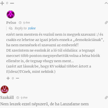
0
Pelso
9 éve
Reply to
zolee
ezért nem mentem és vszínű nem is megyek szavazni :/ és
csakis ez lehetne az igazi jelzés ennek a „demokráciának”,
ha nem mennének el szavazni az emberek!!
DE szerintem ne essünk át a ló túl oldalára: a tegnapi
meccset több ponton megnyerhettük volna a béna bírók
ellenére is, de tegnap vhogy nem ment…
(azért azt lássuk be, hogy KV sokkal többet ártott a
f(idesz)TCnek, mint nekünk )
0
Szakáll
9 éve
Nem leszek ezzel népszerű, de ha Lanzafame nem