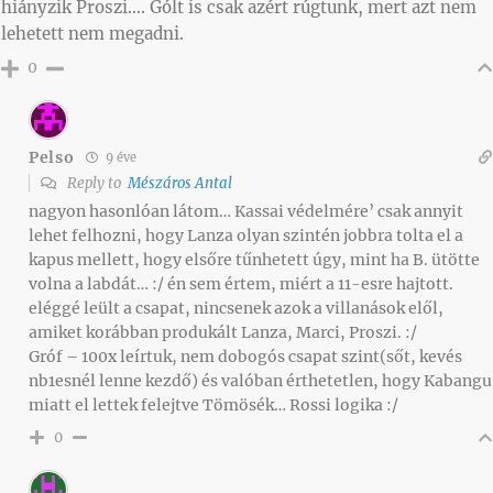
hiányzik Proszi…. Gólt is csak azért rúgtunk, mert azt nem
lehetett nem megadni.
0
Pelso
9 éve
Reply to
Mészáros Antal
nagyon hasonlóan látom… Kassai védelmére’ csak annyit
lehet felhozni, hogy Lanza olyan szintén jobbra tolta el a
kapus mellett, hogy elsőre tűnhetett úgy, mint ha B. ütötte
volna a labdát… :/ én sem értem, miért a 11-esre hajtott.
eléggé leült a csapat, nincsenek azok a villanások elől,
amiket korábban produkált Lanza, Marci, Proszi. :/
Gróf – 100x leírtuk, nem dobogós csapat szint(sőt, kevés
nb1esnél lenne kezdő) és valóban érthetetlen, hogy Kabangu
miatt el lettek felejtve Tömösék… Rossi logika :/
0