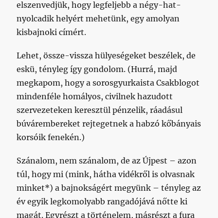
elszenvedjük, hogy legfeljebb a négy-hat-
nyolcadik helyért mehetünk, egy amolyan
kisbajnoki címért.
Lehet, össze-vissza hülyeségeket beszélek, de
eskü, tényleg így gondolom. (Hurrá, majd
megkapom, hogy a sorosgyurkaista Csakblogot
mindenféle homályos, civilnek hazudott
szervezeteken keresztül pénzelik, ráadásul
búvárembereket rejtegetnek a habzó kőbányais
korsóik fenekén.)
Szánalom, nem szánalom, de az Újpest – azon
túl, hogy mi (mink, hátha vidékről is olvasnak
minket*) a bajnokságért megyünk – tényleg az
év egyik legkomolyabb rangadójává nőtte ki
magát. Egyrészt a történelem, másrészt a fura