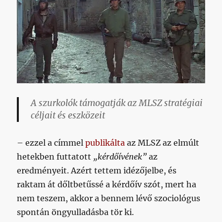
A szurkolók támogatják az MLSZ stratégiai
céljait és eszközeit
– ezzel a címmel
publikálta
az MLSZ az elmúlt
hetekben futtatott
„kérdőívének”
az
eredményeit. Azért tettem idézőjelbe, és
raktam át dőltbetűssé a kérdőív szót, mert ha
nem teszem, akkor a bennem lévő szociológus
spontán öngyulladásba tör ki.