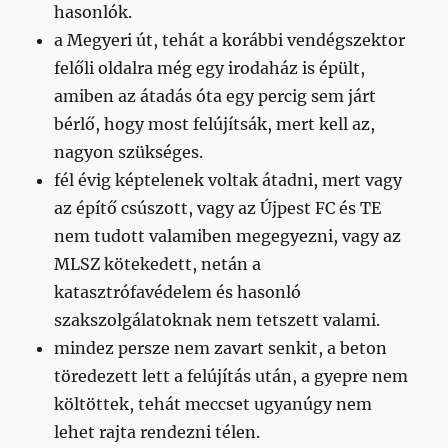
hasonlók.
a Megyeri út, tehát a korábbi vendégszektor
felőli oldalra még egy irodaház is épült,
amiben az átadás óta egy percig sem járt
bérlő, hogy most felújítsák, mert kell az,
nagyon szükséges.
fél évig képtelenek voltak átadni, mert vagy
az építő csúszott, vagy az Újpest FC és TE
nem tudott valamiben megegyezni, vagy az
MLSZ kötekedett, netán a
katasztrófavédelem és hasonló
szakszolgálatoknak nem tetszett valami.
mindez persze nem zavart senkit, a beton
töredezett lett a felújítás után, a gyepre nem
költöttek, tehát meccset ugyanúgy nem
lehet rajta rendezni télen.