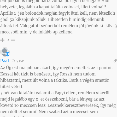
bár jobban is megoldhatta volna, pl. úgy h berúgja!!! Hidi
helyzete, legalább a kaput találta volna el, illett volna!!!
Április 1-jén bolondok napján fagyit ütni kell, nem létezik h
5ből 5x kikapjunk tőlük. Hihetetlen h mindig ellenünk
állnak fel. Válogatott szünetből remélem jól jövünk ki, köv. 3
meccsből min. 7 de inkább 9p kellene.
0
Paal
9 éve
Az Újpest ma jobban akart, így megérdemeltek az 1 pontot.
Kassai két tizit is benézett, így Rossit nem tudom
hibáztatni, mert ült volna a taktika. Dark a végén amatőr
hibát vétett.
3 hét van kitalálni valamit a Fagyi ellen, remélem sikerül
majd legalább egy x-et összehozni, bár a lényeg az azt
követő 10 meccsen lesz. Lesznek keresztbeverések, így még
nem dőlt el semmi! Nem szabad azt a meccset sem