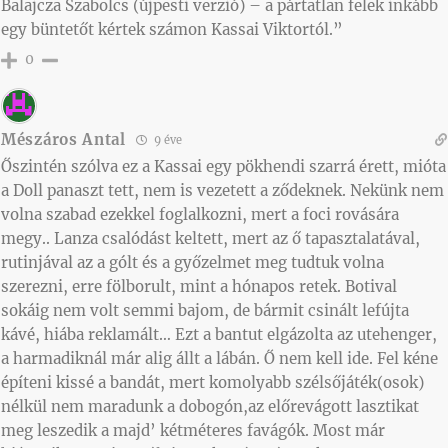
Balajcza Szabolcs (újpesti verzió) – a pártatlan felek inkább
egy büntetőt kértek számon Kassai Viktortól.”
0
Mészáros Antal
9 éve
Őszintén szólva ez a Kassai egy pökhendi szarrá érett, mióta
a Doll panaszt tett, nem is vezetett a ződeknek. Nekünk nem
volna szabad ezekkel foglalkozni, mert a foci rovására
megy.. Lanza csalódást keltett, mert az ő tapasztalatával,
rutinjával az a gólt és a győzelmet meg tudtuk volna
szerezni, erre fölborult, mint a hónapos retek. Botival
sokáig nem volt semmi bajom, de bármit csinált lefújta
kávé, hiába reklamált… Ezt a bantut elgázolta az utehenger,
a harmadiknál már alig állt a lábán. Ő nem kell ide. Fel kéne
építeni kissé a bandát, mert komolyabb szélsőjáték(osok)
nélkül nem maradunk a dobogón,az előrevágott lasztikat
meg leszedik a majd’ kétméteres favágók. Most már