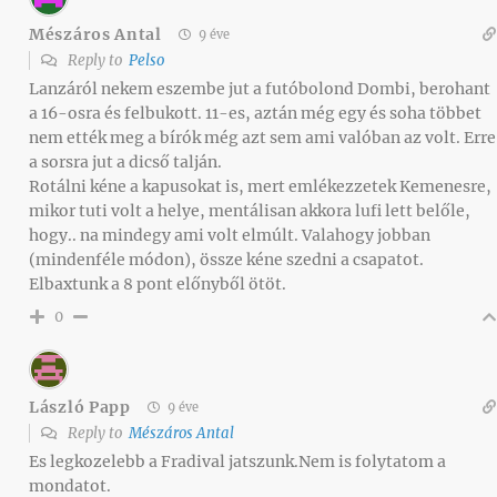
Mészáros Antal
9 éve
Reply to
Pelso
Lanzáról nekem eszembe jut a futóbolond Dombi, berohant
a 16-osra és felbukott. 11-es, aztán még egy és soha többet
nem ették meg a bírók még azt sem ami valóban az volt. Erre
a sorsra jut a dicső talján.
Rotálni kéne a kapusokat is, mert emlékezzetek Kemenesre,
mikor tuti volt a helye, mentálisan akkora lufi lett belőle,
hogy.. na mindegy ami volt elmúlt. Valahogy jobban
(mindenféle módon), össze kéne szedni a csapatot.
Elbaxtunk a 8 pont előnyből ötöt.
0
László Papp
9 éve
Reply to
Mészáros Antal
Es legkozelebb a Fradival jatszunk.Nem is folytatom a
mondatot.