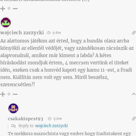
0
wojciech zarzycki
9 éve
Az alattomos játékon azt érted, hogy a bundás olasz arcba
könyökli az ellenfél védőjét, vagy szándékosan rácsúszik az
alapvonalnál, amikor már kiment a labda? A kétes
bíráskodást mondjuk értem, 4 meccsen vertünk el titeket
idén, ezeken csak a honvéd kapott egy kamu 11-est, a Fradi
nem. Kiállítás nem volt egy sem. Miről beszélsz,
szerencsétlen?!
0
csakakispest93
9 éve
Reply to
wojciech zarzycki
Te mekkora mazochista vagy ember hogy fradistakent egy