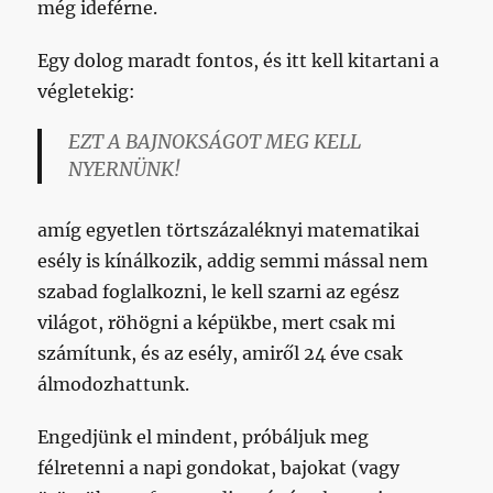
még ideférne.
Egy dolog maradt fontos, és itt kell kitartani a
végletekig:
EZT A BAJNOKSÁGOT MEG KELL
NYERNÜNK!
amíg egyetlen törtszázaléknyi matematikai
esély is kínálkozik, addig semmi mással nem
szabad foglalkozni, le kell szarni az egész
világot, röhögni a képükbe, mert csak mi
számítunk, és az esély, amiről 24 éve csak
álmodozhattunk.
Engedjünk el mindent, próbáljuk meg
félretenni a napi gondokat, bajokat (vagy