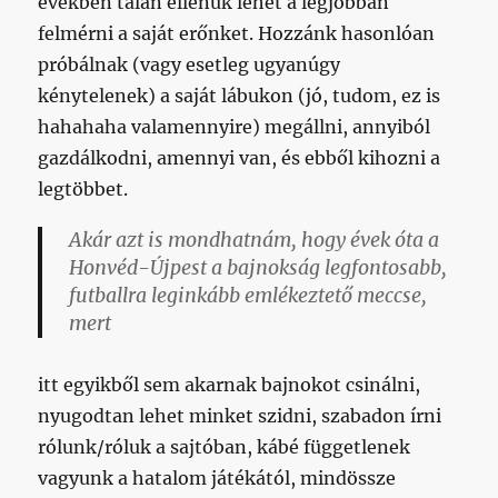
években talán ellenük lehet a legjobban
felmérni a saját erőnket. Hozzánk hasonlóan
próbálnak (vagy esetleg ugyanúgy
kénytelenek) a saját lábukon (jó, tudom, ez is
hahahaha valamennyire) megállni, annyiból
gazdálkodni, amennyi van, és ebből kihozni a
legtöbbet.
Akár azt is mondhatnám, hogy évek óta a
Honvéd-Újpest a bajnokság legfontosabb,
futballra leginkább emlékeztető meccse,
mert
itt egyikből sem akarnak bajnokot csinálni,
nyugodtan lehet minket szidni, szabadon írni
rólunk/róluk a sajtóban, kábé függetlenek
vagyunk a hatalom játékától, mindössze