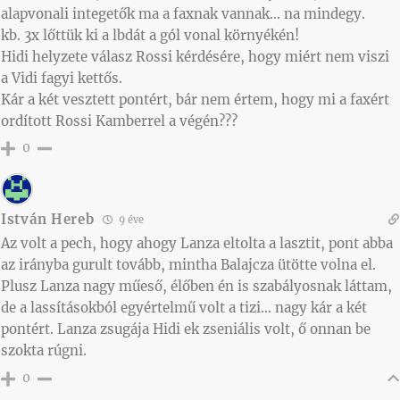
alapvonali integetők ma a faxnak vannak… na mindegy.
kb. 3x lőttük ki a lbdát a gól vonal környékén!
Hidi helyzete válasz Rossi kérdésére, hogy miért nem viszi
a Vidi fagyi kettős.
Kár a két vesztett pontért, bár nem értem, hogy mi a faxért
ordított Rossi Kamberrel a végén???
0
István Hereb
9 éve
Az volt a pech, hogy ahogy Lanza eltolta a lasztit, pont abba
az irányba gurult tovább, mintha Balajcza ütötte volna el.
Plusz Lanza nagy műeső, élőben én is szabályosnak láttam,
de a lassításokból egyértelmű volt a tizi… nagy kár a két
pontért. Lanza zsugája Hidi ek zseniális volt, ő onnan be
szokta rúgni.
0