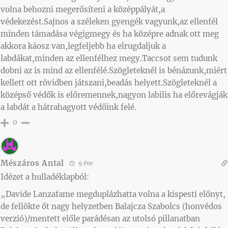
volna behozni megerősíteni a középpályát,a
védekezést.Sajnos a széleken gyengék vagyunk,az ellenfél
minden támadása végigmegy és ha középre adnak ott meg
akkora káosz van,legfeljebb ha elrugdaljuk a
labdákat,minden az ellenfélhez megy.Taccsot sem tudunk
dobni az is mind az ellenfélé.Szögleteknél is bénázunk,miért
kellett ott rövidben játszani,beadás helyett.Szögleteknél a
középső védők is előremennek,nagyon labilis ha előrevágják
a labdát a hátrahagyott védőink felé.
0
Mészáros Antal
9 éve
Idézet a hulladéklapból:
„Davide Lanzafame megduplázhatta volna a kispesti előnyt,
de fellökte őt nagy helyzetben Balajcza Szabolcs (honvédos
verzió)/mentett előle parádésan az utolsó pillanatban