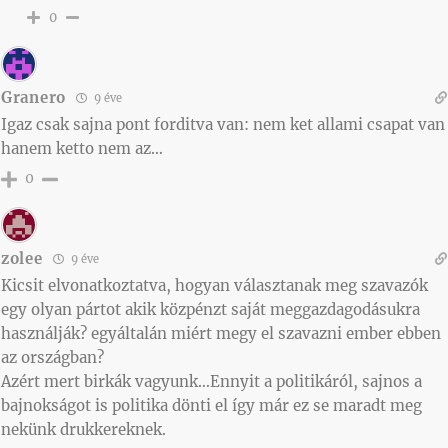
0
Granero
9 éve
Igaz csak sajna pont forditva van: nem ket allami csapat van
hanem ketto nem az…
0
zolee
9 éve
Kicsit elvonatkoztatva, hogyan választanak meg szavazók
egy olyan pártot akik közpénzt saját meggazdagodásukra
használják? egyáltalán miért megy el szavazni ember ebben
az országban?
Azért mert birkák vagyunk…Ennyit a politikáról, sajnos a
bajnokságot is politika dönti el így már ez se maradt meg
nekünk drukkereknek.