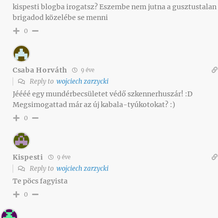
kispesti blogba irogatsz? Eszembe nem jutna a gusztustalan
brigadod közelébe se menni
0
Csaba Horváth
9 éve
Reply to
wojciech zarzycki
Jéééé egy mundérbecsületet védő szkennerhuszár! :D
Megsimogattad már az új kabala-tyúkotokat? :)
0
Kispesti
9 éve
Reply to
wojciech zarzycki
Te pöcs fagyista
0