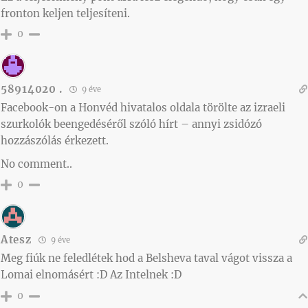
fronton keljen teljesíteni.
0
58914020 .
9 éve
Facebook-on a Honvéd hivatalos oldala törölte az izraeli
szurkolók beengedéséről szóló hírt – annyi zsidózó
hozzászólás érkezett.
No comment..
0
Atesz
9 éve
Meg fiúk ne feledlétek hod a Belsheva taval vágot vissza a
Lomai elnomásért :D Az Intelnek :D
0