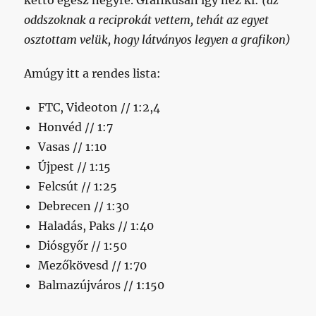
kettő egész négyre. Grafikusan így néz ki:
(az
oddszoknak a reciprokát vettem, tehát az egyet
osztottam velük, hogy látványos legyen a grafikon)
Amúgy itt a rendes lista:
FTC, Videoton // 1:2,4
Honvéd // 1:7
Vasas // 1:10
Újpest // 1:15
Felcsút // 1:25
Debrecen // 1:30
Haladás, Paks // 1:40
Diósgyőr // 1:50
Mezőkövesd // 1:70
Balmazújváros // 1:150