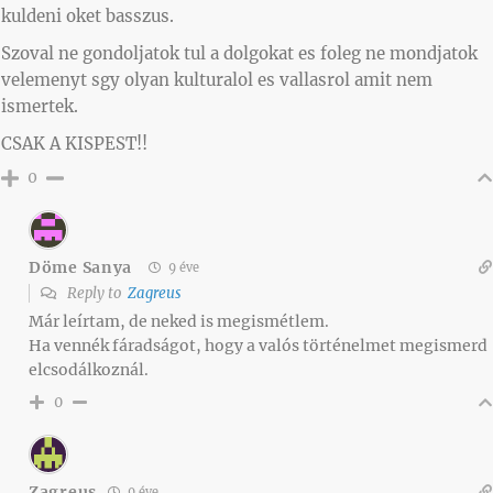
kuldeni oket basszus.
Szoval ne gondoljatok tul a dolgokat es foleg ne mondjatok
velemenyt sgy olyan kulturalol es vallasrol amit nem
ismertek.
CSAK A KISPEST!!
0
Döme Sanya
9 éve
Reply to
Zagreus
Már leírtam, de neked is megismétlem.
Ha vennék fáradságot, hogy a valós történelmet megismerd
elcsodálkoznál.
0
Zagreus
9 éve