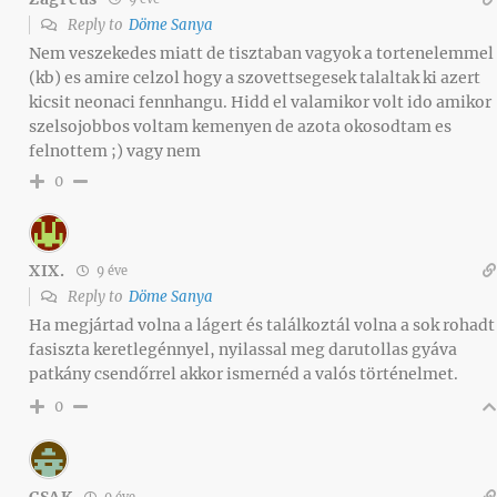
Reply to
Döme Sanya
Nem veszekedes miatt de tisztaban vagyok a tortenelemmel
(kb) es amire celzol hogy a szovettsegesek talaltak ki azert
kicsit neonaci fennhangu. Hidd el valamikor volt ido amikor
szelsojobbos voltam kemenyen de azota okosodtam es
felnottem ;) vagy nem
0
XIX.
9 éve
Reply to
Döme Sanya
Ha megjártad volna a lágert és találkoztál volna a sok rohadt
fasiszta keretlegénnyel, nyilassal meg darutollas gyáva
patkány csendőrrel akkor ismernéd a valós történelmet.
0
CSAK