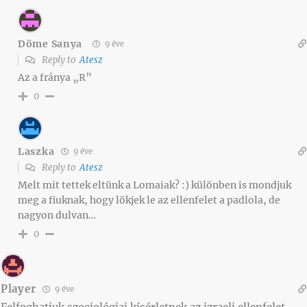
Döme Sanya
9 éve
Reply to
Atesz
Az a fránya „R”
0
Laszka
9 éve
Reply to
Atesz
Melt mit tettek eltünk a Lomaiak? :) különben is mondjuk
meg a fiuknak, hogy lökjek le az ellenfelet a padlola, de
nagyon dulvan…
0
Player
9 éve