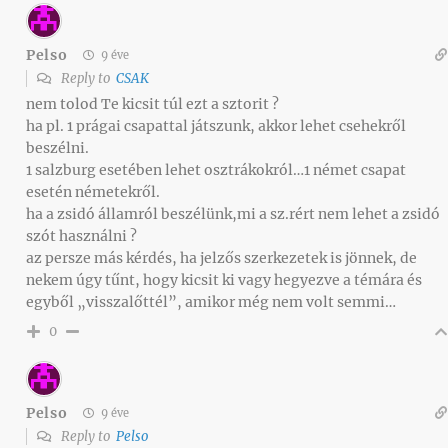
Pelso
9 éve
Reply to
CSAK
nem tolod Te kicsit túl ezt a sztorit ?
ha pl. 1 prágai csapattal játszunk, akkor lehet csehekről
beszélni.
1 salzburg esetében lehet osztrákokról…1 német csapat
esetén németekről.
ha a zsidó államról beszélünk,mi a sz.rért nem lehet a zsidó
szót használni ?
az persze más kérdés, ha jelzős szerkezetek is jönnek, de
nekem úgy tűnt, hogy kicsit ki vagy hegyezve a témára és
egyből „visszalőttél”, amikor még nem volt semmi…
0
Pelso
9 éve
Reply to
Pelso