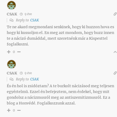
CSAK
9 éve
Reply to
CSAK
Te ne akard megmondani senkinek, hogy ki huzzon hova es
hogy ki kussoljon el. En meg azt mondom, hogy huzz innen
te a nácizó dumáddal, mert szeretnénk már a Kispesttel
foglalkozni.
0
CSAK
9 éve
Reply to
CSAK
És én hol is zsidóztam? A te burkolt nácizásod meg teljesen
egyértelmü. Ezzel én befejeztem, nem érdekel, hogy mit
gondolsz a nácizmusról meg az antiszemitizmusról. Ez a
blog a Honvédé. Foglalkozzunk azzal.
0