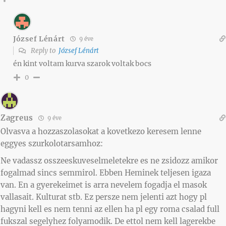
József Lénárt
9 éve
Reply to
József Lénárt
én kint voltam kurva szarok voltak bocs
0
Zagreus
9 éve
Olvasva a hozzaszolasokat a kovetkezo keresem lenne
eggyes szurkolotarsamhoz:
Ne vadassz osszeeskuveselmeletekre es ne zsidozz amikor
fogalmad sincs semmirol. Ebben Heminek teljesen igaza
van. En a gyerekeimet is arra nevelem fogadja el masok
vallasait. Kulturat stb. Ez persze nem jelenti azt hogy pl
hagyni kell es nem tenni az ellen ha pl egy roma csalad full
fukszal segelyhez folyamodik. De ettol nem kell lagerekbe