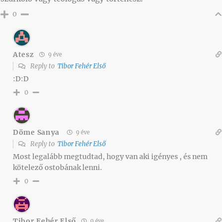
0
Atesz
9 éve
Reply to
Tibor Fehér Első
:D:D
0
Döme Sanya
9 éve
Reply to
Tibor Fehér Első
Most legalább megtudtad, hogy van aki igényes , és nem
kötelező ostobának lenni.
0
Tibor Fehér Első
9 éve