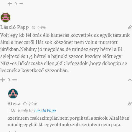
0
László Papp
9 éve
Volt egy kb fél órás élő kamerás közvetítés az egyik társunk
által a meccsről.Hát sok köszönet nem volt a mutatott
játékban.Néhány jó megoldás,de mindez ergy héttel a BL
selejtező és 1,5 héttel a bajnoki szezon kezdete előtt egy
NB2-es Békéscsaba ellen,akik lefogadok ,hogy dobogón se
lesznek a következő szezonban.
0
Atesz
9 éve
Reply to
László Papp
Szerintem csak szimplán nem pörgik túl a srácok. Általában
mindig egyből kb egyenlitunk szal szerintem nem para.