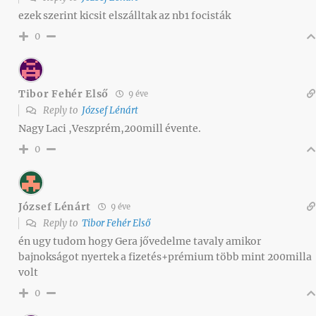
ezek szerint kicsit elszálltak az nb1 focisták
0
Tibor Fehér Első
9 éve
Reply to
József Lénárt
Nagy Laci ,Veszprém,200mill évente.
0
József Lénárt
9 éve
Reply to
Tibor Fehér Első
én ugy tudom hogy Gera jővedelme tavaly amikor
bajnokságot nyertek a fizetés+prémium több mint 200milla
volt
0