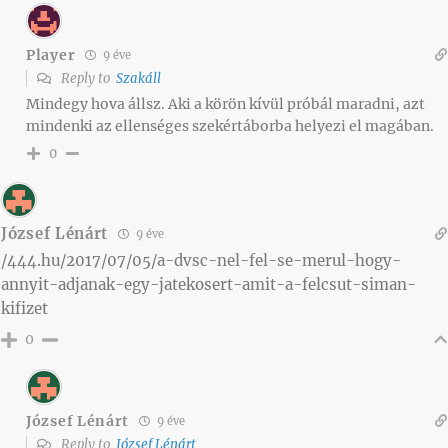
Player
9 éve
Reply to
Szakáll
Mindegy hova állsz. Aki a körön kívül próbál maradni, azt
mindenki az ellenséges szekértáborba helyezi el magában.
0
József Lénárt
9 éve
/444.hu/2017/07/05/a-dvsc-nel-fel-se-merul-hogy-
annyit-adjanak-egy-jatekosert-amit-a-felcsut-siman-
kifizet
0
József Lénárt
9 éve
Reply to
József Lénárt