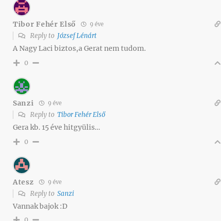
Tibor Fehér Első
9 éve
Reply to
József Lénárt
A Nagy Laci biztos,a Gerat nem tudom.
0
Sanzi
9 éve
Reply to
Tibor Fehér Első
Gera kb. 15 éve hitgyülis…
0
Atesz
9 éve
Reply to
Sanzi
Vannak bajok :D
0