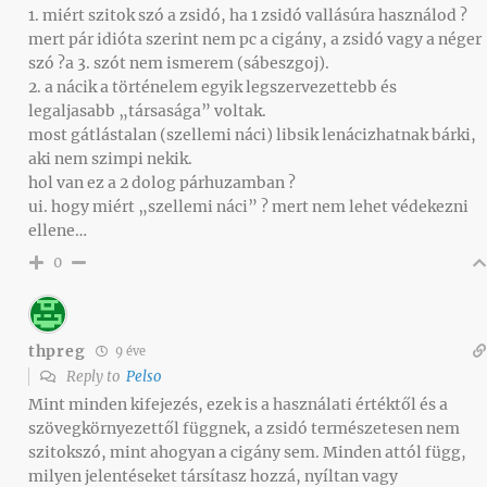
1. miért szitok szó a zsidó, ha 1 zsidó vallásúra használod ?
mert pár idióta szerint nem pc a cigány, a zsidó vagy a néger
szó ?a 3. szót nem ismerem (sábeszgoj).
2. a nácik a történelem egyik legszervezettebb és
legaljasabb „társasága” voltak.
most gátlástalan (szellemi náci) libsik lenácizhatnak bárki,
aki nem szimpi nekik.
hol van ez a 2 dolog párhuzamban ?
ui. hogy miért „szellemi náci” ? mert nem lehet védekezni
ellene…
0
thpreg
9 éve
Reply to
Pelso
Mint minden kifejezés, ezek is a használati értéktől és a
szövegkörnyezettől függnek, a zsidó természetesen nem
szitokszó, mint ahogyan a cigány sem. Minden attól függ,
milyen jelentéseket társítasz hozzá, nyíltan vagy