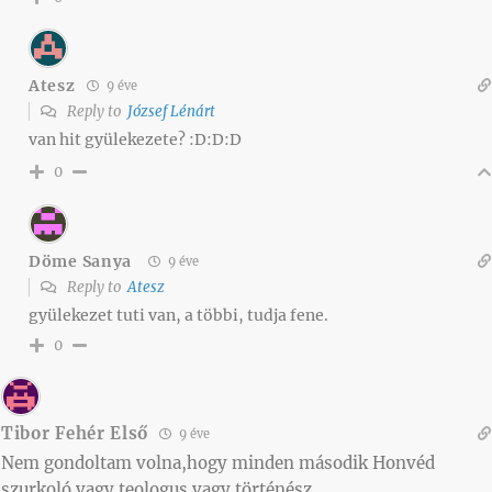
Atesz
9 éve
Reply to
József Lénárt
van hit gyülekezete? :D:D:D
0
Döme Sanya
9 éve
Reply to
Atesz
gyülekezet tuti van, a többi, tudja fene.
0
Tibor Fehér Első
9 éve
Nem gondoltam volna,hogy minden második Honvéd
szurkoló vagy teologus vagy történész.