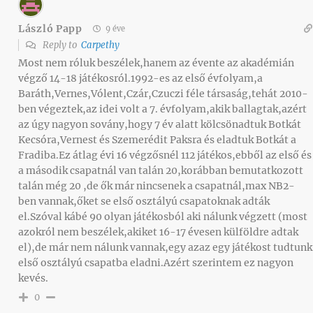
László Papp
9 éve
Reply to
Carpethy
Most nem róluk beszélek,hanem az évente az akadémián
végző 14-18 játékosról.1992-es az első évfolyam,a
Baráth,Vernes,Vólent,Czár,Czuczi féle társaság,tehát 2010-
ben végeztek,az idei volt a 7. évfolyam,akik ballagtak,azért
az úgy nagyon sovány,hogy 7 év alatt kölcsönadtuk Botkát
Kecsóra,Vernest és Szemerédit Paksra és eladtuk Botkát a
Fradiba.Ez átlag évi 16 végzősnél 112 játékos,ebből az első és
a második csapatnál van talán 20,korábban bemutatkozott
talán még 20 ,de ők már nincsenek a csapatnál,max NB2-
ben vannak,őket se első osztályú csapatoknak adták
el.Szóval kábé 90 olyan játékosból aki nálunk végzett (most
azokról nem beszélek,akiket 16-17 évesen külföldre adtak
el),de már nem nálunk vannak,egy azaz egy játékost tudtunk
első osztályú csapatba eladni.Azért szerintem ez nagyon
kevés.
0