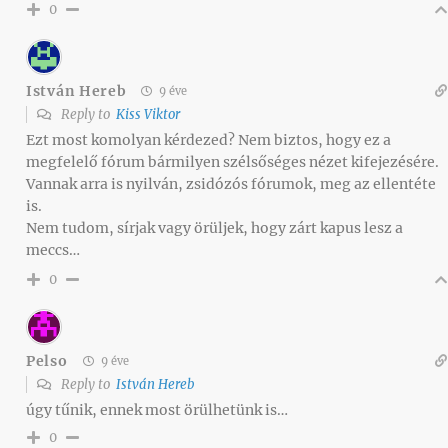
0
István Hereb
9 éve
Reply to
Kiss Viktor
Ezt most komolyan kérdezed? Nem biztos, hogy ez a
megfelelő fórum bármilyen szélsőséges nézet kifejezésére.
Vannak arra is nyilván, zsidózós fórumok, meg az ellentéte
is.
Nem tudom, sírjak vagy örüljek, hogy zárt kapus lesz a
meccs…
0
Pelso
9 éve
Reply to
István Hereb
úgy tűnik, ennek most örülhetünk is…
0