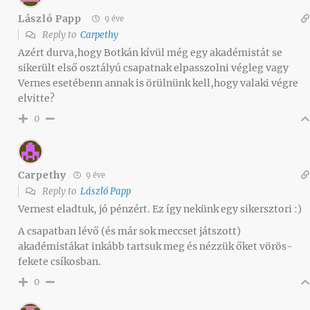
László Papp
9 éve
Reply to
Carpethy
Azért durva,hogy Botkán kívül még egy akadémistát se
sikerült első osztályú csapatnak elpasszolni végleg vagy
Vernes esetébenn annak is örülnünk kell,hogy valaki végre
elvitte?
0
Carpethy
9 éve
Reply to
László Papp
Vernest eladtuk, jó pénzért. Ez így nekünk egy sikersztori :)
A csapatban lévő (és már sok meccset játszott)
akadémistákat inkább tartsuk meg és nézzük őket vörös-
fekete csíkosban.
0