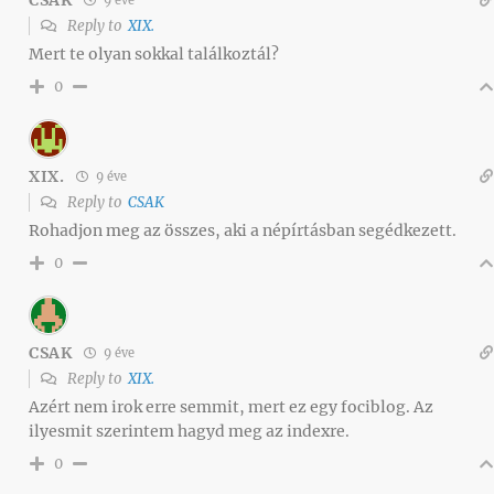
9 éve
Reply to
XIX.
Mert te olyan sokkal találkoztál?
0
XIX.
9 éve
Reply to
CSAK
Rohadjon meg az összes, aki a népírtásban segédkezett.
0
CSAK
9 éve
Reply to
XIX.
Azért nem irok erre semmit, mert ez egy fociblog. Az
ilyesmit szerintem hagyd meg az indexre.
0