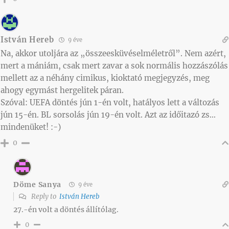
István Hereb
9 éve
Na, akkor utoljára az „összeesküvéselméletről”. Nem azért,
mert a mániám, csak mert zavar a sok normális hozzászólás
mellett az a néhány cimikus, kioktató megjegyzés, meg
ahogy egymást hergelitek páran.
Szóval: UEFA döntés jún 1-én volt, hatályos lett a változás
jún 15-én. BL sorsolás jún 19-én volt. Azt az időitazó zs…
mindenüket! :-)
0
Döme Sanya
9 éve
Reply to
István Hereb
27.-én volt a döntés állítólag.
0