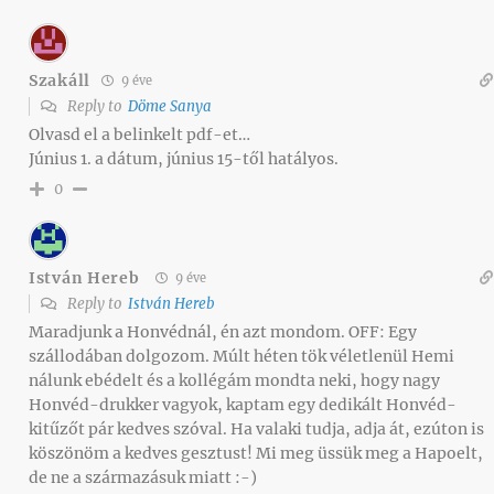
Szakáll
9 éve
Reply to
Döme Sanya
Olvasd el a belinkelt pdf-et…
Június 1. a dátum, június 15-től hatályos.
0
István Hereb
9 éve
Reply to
István Hereb
Maradjunk a Honvédnál, én azt mondom. OFF: Egy
szállodában dolgozom. Múlt héten tök véletlenül Hemi
nálunk ebédelt és a kollégám mondta neki, hogy nagy
Honvéd-drukker vagyok, kaptam egy dedikált Honvéd-
kitűzőt pár kedves szóval. Ha valaki tudja, adja át, ezúton is
köszönöm a kedves gesztust! Mi meg üssük meg a Hapoelt,
de ne a származásuk miatt :-)