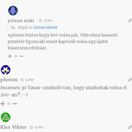
prison miki
9 éve
Reply to
István Hereb
egészen biztos hogy lett volna pár, Viktorhoz hasonló
primitív figura aki miatt kaptunk volna egy újabb
büntetést/eltiltást.
0
photon
9 éve
összesen 30 Vasas-szurkoló van, hogy utazhattak volna el
200-an?! :-)
0
Kiss Viktor
9 éve