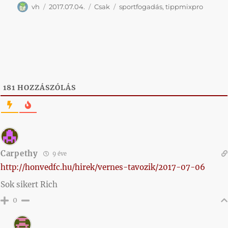
Szerző
Közzétéve
Kategória
Címke
vh
2017.07.04.
Csak
sportfogadás
,
tippmixpro
181
HOZZÁSZÓLÁS
Carpethy
9 éve
http://honvedfc.hu/hirek/vernes-tavozik/2017-07-06
Sok sikert Rich
0