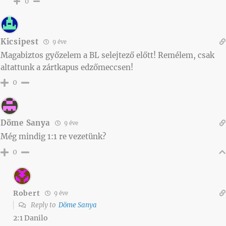
0
Kicsipest
9 éve
Magabiztos győzelem a BL selejtező előtt! Remélem, csak
altattunk a zártkapus edzőmeccsen!
0
Döme Sanya
9 éve
Még mindig 1:1 re vezetünk?
0
Robert
9 éve
Reply to
Döme Sanya
2:1 Danilo