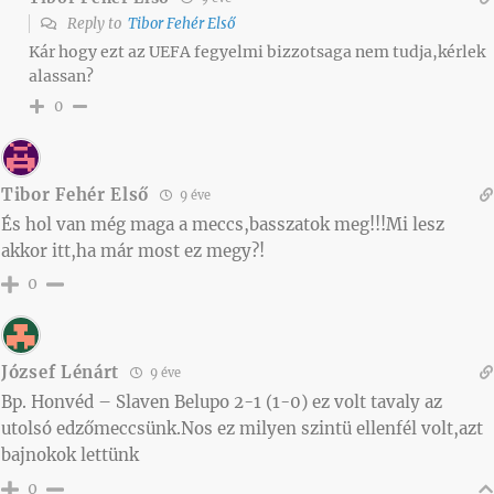
Reply to
Tibor Fehér Első
Kár hogy ezt az UEFA fegyelmi bizzotsaga nem tudja,kérlek
alassan?
0
Tibor Fehér Első
9 éve
És hol van még maga a meccs,basszatok meg!!!Mi lesz
akkor itt,ha már most ez megy?!
0
József Lénárt
9 éve
Bp. Honvéd – Slaven Belupo 2-1 (1-0) ez volt tavaly az
utolsó edzőmeccsünk.Nos ez milyen szintü ellenfél volt,azt
bajnokok lettünk
0