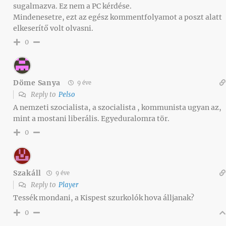
sugalmazva. Ez nem a PC kérdése.
Mindenesetre, ezt az egész kommentfolyamot a poszt alatt
elkeserítő volt olvasni.
0
Döme Sanya
9 éve
Reply to
Pelso
A nemzeti szocialista, a szocialista , kommunista ugyan az,
mint a mostani liberális. Egyeduralomra tör.
0
Szakáll
9 éve
Reply to
Player
Tessék mondani, a Kispest szurkolók hova álljanak?
0