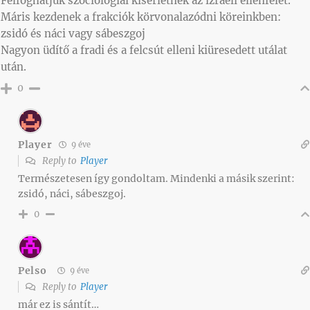
Felfoghatjuk szociológiai kísérletnek az izraeli ellenfelet.
Máris kezdenek a frakciók körvonalazódni köreinkben:
zsidó és náci vagy sábeszgoj
Nagyon üdítő a fradi és a felcsút elleni kiüresedett utálat
után.
0
Player
9 éve
Reply to
Player
Természetesen így gondoltam. Mindenki a másik szerint:
zsidó, náci, sábeszgoj.
0
Pelso
9 éve
Reply to
Player
már ez is sántít…