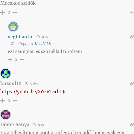
Mocskos zsidók
0
veghhanta
9 éve
Reply to
Kiss Viktor
ezt szimplán és szó nélkül töröltem
0
kuzsol10
9 éve
https://youtu.be/X0-vTarbCJc
0
Döme Sanya
9 éve
Ez a teljesítmény pont arra lesz elegendő, hogy csak egy