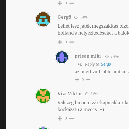
0
Gergő
8 éve
Lehet lesz játék megszakítás biz
holland a helyezkedéseket a balol
0
prison miki
8 éve
Reply to
Gergő
az miért volt jobb, amikor 
0
Vizi Viktor
8 éve
Valszeg ha nem zártkapu akkor ke
kockázatú a meccs :-)
0