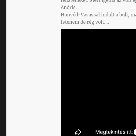
félisteneket. Mert igenis az volt 
Andris.
Honvéd-Vasassal indult a buli, ma
Istenem de rég volt….