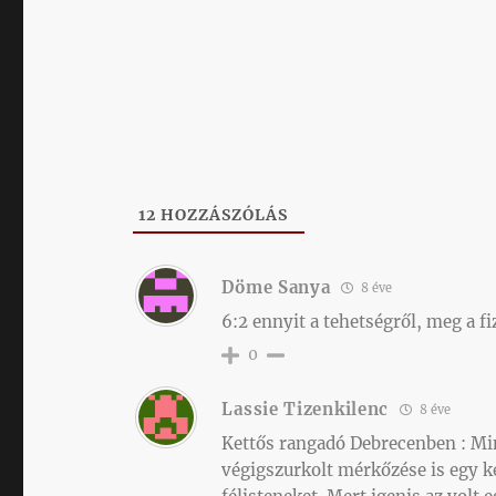
12
HOZZÁSZÓLÁS
Döme Sanya
8 éve
6:2 ennyit a tehetségről, meg a fi
0
Lassie Tizenkilenc
8 éve
Kettős rangadó Debrecenben : Min
végigszurkolt mérkőzése is egy ke