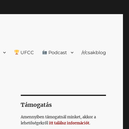
UFCC
Podcast
/r/csakblog
Támogatás
Amennyiben támogatnál minket, akkor a
lehetőségekről
itt találsz információt
.