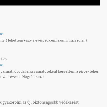
enc
tam :) lehettem vagy 8 eves, sok emlekem nincs rola :)
8 éve
enc
yarmati óvoda lelkes amatőreként kergettem a piros-fehér
án 4-5 évesen Nógrádban. ?
 gyakorolni az új, biztonságosbb védekezést.