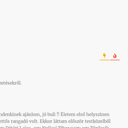
zetésekről.
denkinek ajánlom, jó buli !! Életem első helyszinen
ttős rangadó volt. Ekkor láttam először testközelből