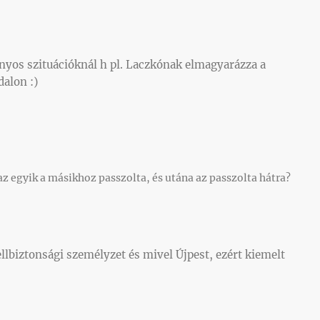
onyos szituációknál h pl. Laczkónak elmagyarázza a
dalon :)
az egyik a másikhoz passzolta, és utána az passzolta hátra?
llbiztonsági személyzet és mivel Újpest, ezért kiemelt