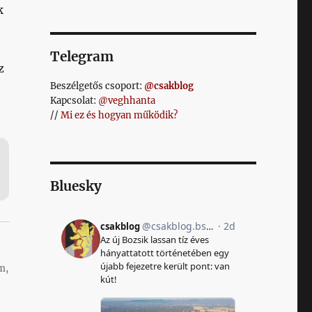
k
Telegram
z
Beszélgetős csoport:
@csakblog
Kapcsolat:
@veghhanta
//
Mi ez és hogyan működik?
Bluesky
m,