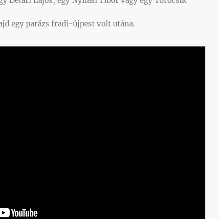
egy Détári Lajos, egy Nyilasi Tibor vagy egy Törőcsik
jd egy parázs fradi-újpest volt utána.