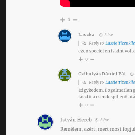
0
Laszka
8 éve
Reply to
Lassie Tizenkil
ezen speciel en is kint vol
0
Czibulyás Dániel Pál
Reply to
Lassie Tizenkil
Irigykedem. Fogalmatlan g
lasztit a csendespihenő ut
0
István Hereb
8 éve
Remélem, azért, mert most fogjuk