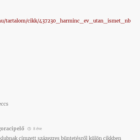
4.hu/tartalom/cikk/437230_harminc_ev_utan_ismet_nb
)
eccs
goracipelő
8 éve
 klubnak címzett százezres büntetésről külön cikkben