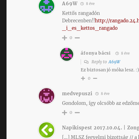
A69W
8 éve
Kettős rangadón
Debrecenben!!
http://rangado.2
_i_es_kettos_rangado
0
áfonya bácsi
8 éve
Reply to
A69W
Ez biztosan jó móka lesz. :
0
medvepuszi
8 éve
Gondolom, így olcsóbb az edzőm
0
Napikispest 2017.10.04. | Zon
[…] MLSZ fegyelmi bizottság // a