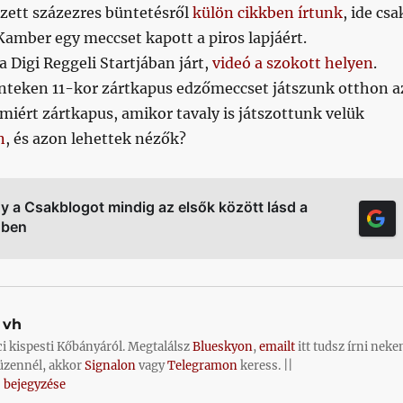
zett százezres büntetésről
külön cikkben írtunk
, ide csa
Kamber egy meccset kapott a piros lapjáért.
a Digi Reggeli Startjában járt,
videó a szokott helyen
.
teken 11-kor zártkapus edzőmeccset játszunk otthon a
 miért zártkapus, amikor tavaly is játszottunk velük
n
, és azon lehettek nézők?
gy a Csakblogot mindig az elsők között lásd a
őben
vh
ci kispesti Kőbányáról. Megtalálsz
Blueskyon
,
emailt
itt tudsz írni neke
üzennél, akkor
Signalon
vagy
Telegramon
keress. ||
 bejegyzése