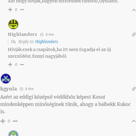
Azt hogy hívják,nagyon hitelesnek tűnőtől,Gyuláról.
0
Highlander1
8 éve
Reply to
Highlander1
Hívják ezek a csapátok,ha itt nem fogadja el az új
szerződést.Ennyi nagyjából.
0
kgyula
8 éve
Azért az eddigi középső védőkhöz képest Kosut
mindenképpen minőséginek tűnik, ahogy a balbekk Kukoc
is.
0