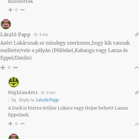
kiállították.
0
László Papp
8 éve
Azért Lukácsnak se mindegy szerintem,hogy kik vannak
mellette/vele a pályán (Pölöskei,Kabangu vagy Lanza és
Eppel/Danilo)
0
Highlander1
8 éve
Reply to
László Papp
A Dark is biztos örülne Lukacs vagy Hejne helyett Lanza
Eppelnek.
0