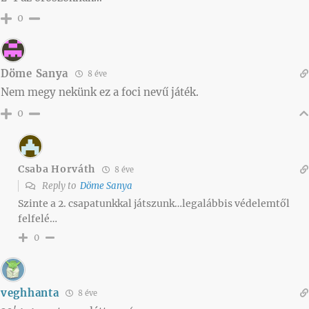
0
Döme Sanya
8 éve
Nem megy nekünk ez a foci nevű játék.
0
Csaba Horváth
8 éve
Reply to
Döme Sanya
Szinte a 2. csapatunkkal játszunk…legalábbis védelemtől
felfelé…
0
veghhanta
8 éve