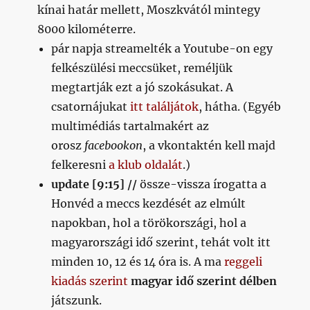
kínai határ mellett, Moszkvától mintegy
8000 kilométerre.
pár napja streamelték a Youtube-on egy
felkészülési meccsüket, reméljük
megtartják ezt a jó szokásukat. A
csatornájukat
itt találjátok
, hátha. (Egyéb
multimédiás tartalmakért az
orosz
facebookon
, a vkontaktén kell majd
felkeresni
a klub oldalát
.)
update [9:15] //
össze-vissza írogatta a
Honvéd a meccs kezdését az elmúlt
napokban, hol a törökországi, hol a
magyarországi idő szerint, tehát volt itt
minden 10, 12 és 14 óra is. A ma
reggeli
kiadás szerint
magyar idő szerint délben
játszunk.