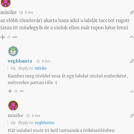
misike
8 éve
az elöbb tömösvári akarta haza adni a labdát taccsot rugott
fasza itt mindegyik de a siofok ellen már topon kéne lenni
0
veghhanta
8 éve
Reply to
misike
Kamber meg térddel vesz át egy labdat utolsó emberként,
méterekre pattan tőle :(
0
misike
8 éve
Reply to
veghhanta
Hát valahol most itt kell tartsanak a felkészülésben