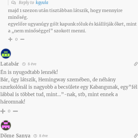
Reply to
kgyula
majd 1 szezon után tisztábban látszik, hogy mennyire
minőség.
egyelőre ugyanúgy gólt kapunk róluk és kiállítják őket, mint
a „nem minőséggel” szokott menni.
0
Latabár
8 éve
Én is nyugodtabb lennék!
Bár, úgy látszik, Hemingway szemében, de néhány
szurkolónál is nagyobb a becsülete egy Kabangunak, egy”fél
lábbal is többet tud, mint…”-nak, stb, mint ennek a
háromnak!
0
Döme Sanya
8 éve