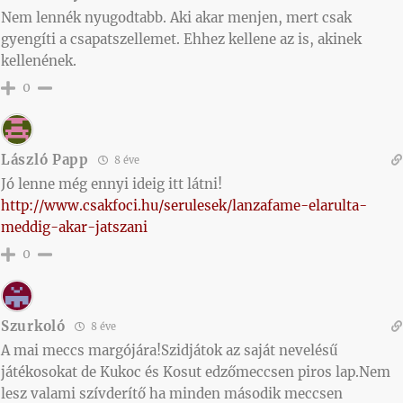
Nem lennék nyugodtabb. Aki akar menjen, mert csak
gyengíti a csapatszellemet. Ehhez kellene az is, akinek
kellenének.
0
László Papp
8 éve
Jó lenne még ennyi ideig itt látni!
http://www.csakfoci.hu/serulesek/lanzafame-elarulta-
meddig-akar-jatszani
0
Szurkoló
8 éve
A mai meccs margójára!Szidjátok az saját nevelésű
játékosokat de Kukoc és Kosut edzőmeccsen piros lap.Nem
lesz valami szívderítő ha minden második meccsen