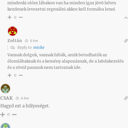
mindenki olóm lábakon van ha minden igaz jövö héten
kezdenek levezetni regenálni akkor kell formába lenni
0
Zoltán
8 éve
Reply to
misike
Vannak dolgok, vannak hibák, amik betudhatók az
ólomlábaknak és a kemény alapozásnak, de a labdakezelés
és a rövid passzok nem tartoznak ide.
0
CSAK
8 éve
Hagyd ezt a hülyeséget.
0