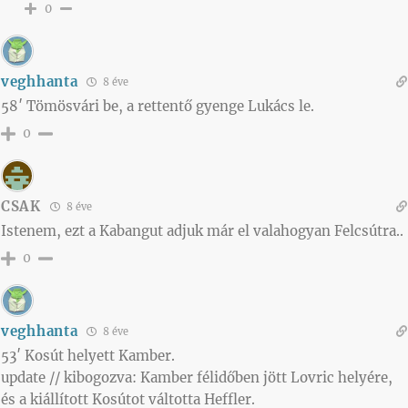
0
veghhanta
8 éve
58′ Tömösvári be, a rettentő gyenge Lukács le.
0
CSAK
8 éve
Istenem, ezt a Kabangut adjuk már el valahogyan Felcsútra..
0
veghhanta
8 éve
53′ Kosút helyett Kamber.
update // kibogozva: Kamber félidőben jött Lovric helyére,
és a kiállított Kosútot váltotta Heffler.