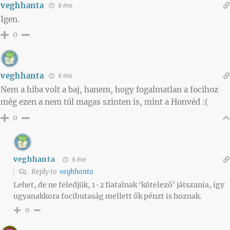
veghhanta
8 éve
Igen.
0
veghhanta
8 éve
Nem a hiba volt a baj, hanem, hogy fogalmatlan a focihoz
még ezen a nem túl magas szinten is, mint a Honvéd :(
0
veghhanta
8 éve
Reply to
veghhanta
Lehet, de ne feledjük, 1-2 fiatalnak ‘kötelező’ játszania, így
ugyanakkora focibutaság mellett ők pénzt is hoznak.
0