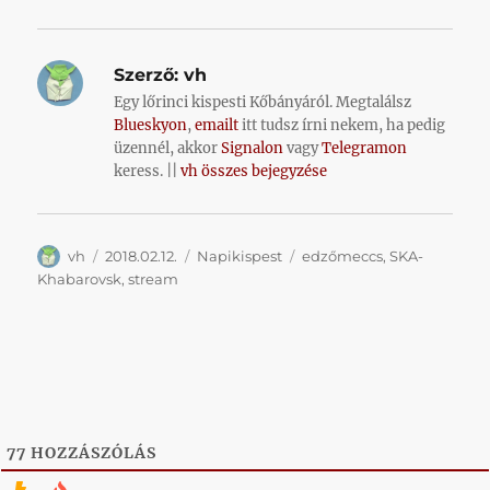
Szerző:
vh
Egy lőrinci kispesti Kőbányáról. Megtalálsz
Blueskyon
,
emailt
itt tudsz írni nekem, ha pedig
üzennél, akkor
Signalon
vagy
Telegramon
keress. ||
vh összes bejegyzése
Szerző
Közzétéve
Kategória
Címke
vh
2018.02.12.
Napikispest
edzőmeccs
,
SKA-
Khabarovsk
,
stream
77
HOZZÁSZÓLÁS