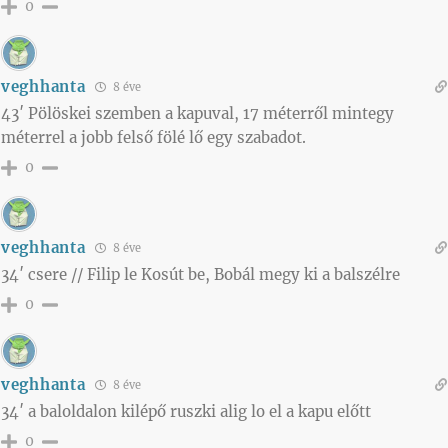
0
veghhanta
8 éve
43′ Pölöskei szemben a kapuval, 17 méterről mintegy
méterrel a jobb felső fölé lő egy szabadot.
0
veghhanta
8 éve
34′ csere // Filip le Kosút be, Bobál megy ki a balszélre
0
veghhanta
8 éve
34′ a baloldalon kilépő ruszki alig lo el a kapu előtt
0