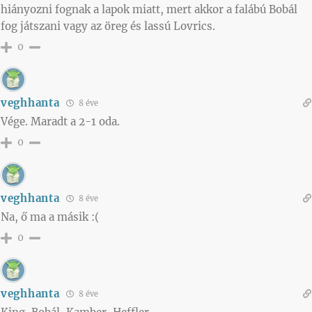
hiányozni fognak a lapok miatt, mert akkor a falábú Bobál
fog játszani vagy az öreg és lassú Lovrics.
0
veghhanta
8 éve
Vége. Maradt a 2-1 oda.
0
veghhanta
8 éve
Na, ő ma a másik :(
0
veghhanta
8 éve