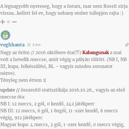
A legnagyobb nyereseg, hogy a forum, mar nem Rossit sirja
vissza…kellett fel ev, hogy nehany ember tullepjen rajta :)
0
veghhanta
8 éve
Nagy az öröm // 2016 októbere óta(!!!)
Kabangunak
a mai
volt a hetedik meccse, amit végig a pályán töltött. (NB I, NB
III, kupa, felkészülési, BL – vagyis minden sorozatot
nézve).
Tényleg nem értem
:(
update //
összesítő statisztikája 2016.10.26., vagyis az első
meccse óta:
NB I: 12 meccs, 2 gól, 0 kezdő, 242 játékperc
NB III: 12 meccs, 6 gól, 1 öngól, 11-szer kezdő, 6 meccs
végig, 912 játékperc
Magyar kupa: 4 meccs, 2 gól, 1-szer kezdő, 0 meccs végig,