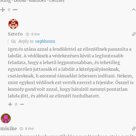
King-Bobál-Kamber-Heffler
0
Sztefo
8 éve
Reply to
veghhanta
Igen és utána azzal a lendülettel az ellenfélnek passzolta a
labdát. A védőknek a védekezésen kívül a legfontosabb
feladata, hogy a lehető legpontosabban, és lehetőleg
egyszerűen juttassák el a labdát a középpályásoknak,
csatároknak, h azonnal támadást lehessen indítani. Nekem,
mint egykori védőnek ezt verték ezerrel a fejembe. Ősszel is
komoly gond volt azzal, hogy hátulról mennyi pontatlan
labda jött, és abból az ellenfél fordulhatott.
0
misike
8 éve