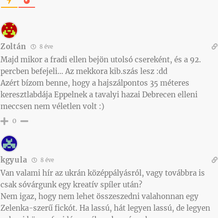
Zoltán
8 éve
Majd mikor a fradi ellen bejön utolsó csereként, és a 92.
percben befejeli… Az mekkora kib.szás lesz :dd
Azért bízom benne, hogy a hajszálpontos 35 méteres
keresztlabdája Eppelnek a tavalyi hazai Debrecen elleni
meccsen nem véletlen volt :)
0
kgyula
8 éve
Van valami hír az ukrán középpályásról, vagy továbbra is
csak sóvárgunk egy kreatív spíler után?
Nem igaz, hogy nem lehet összeszedni valahonnan egy
Zelenka-szerű fickót. Ha lassú, hát legyen lassú, de legyen