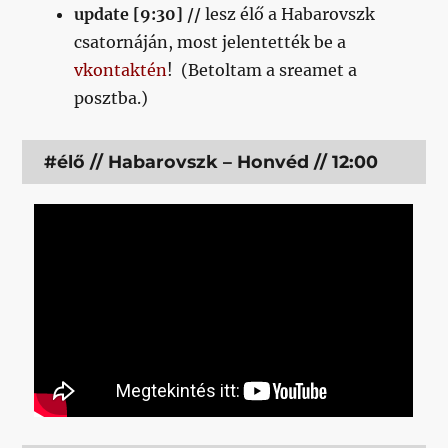
update [9:30] //
lesz élő a Habarovszk
csatornáján, most jelentették be a
vkontaktén
! (Betoltam a sreamet a
posztba.)
#élő // Habarovszk – Honvéd // 12:00