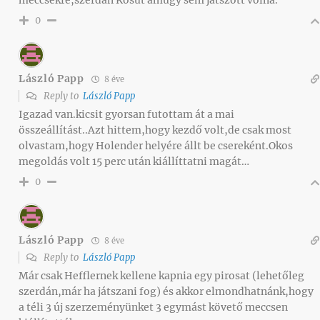
0
László Papp
8 éve
Reply to
László Papp
Igazad van.kicsit gyorsan futottam át a mai
összeállítást..Azt hittem,hogy kezdő volt,de csak most
olvastam,hogy Holender helyére állt be csereként.Okos
megoldás volt 15 perc után kiállíttatni magát…
0
László Papp
8 éve
Reply to
László Papp
Már csak Hefflernek kellene kapnia egy pirosat (lehetőleg
szerdán,már ha játszani fog) és akkor elmondhatnánk,hogy
a téli 3 új szerzeményünket 3 egymást követő meccsen