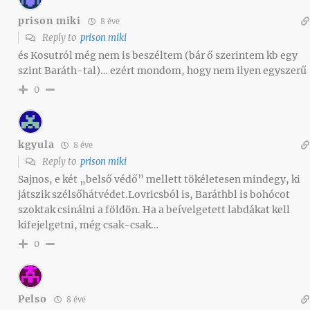
prison miki
8 éve
Reply to
prison miki
és Kosutról még nem is beszéltem (bár ő szerintem kb egy
szint Baráth-tal)… ezért mondom, hogy nem ilyen egyszerű
0
kgyula
8 éve
Reply to
prison miki
Sajnos, e két „belső védő” mellett tökéletesen mindegy, ki
játszik szélsőhátvédet.Lovricsból is, Baráthbl is bohócot
szoktak csinálni a földön. Ha a beívelgetett labdákat kell
kifejelgetni, még csak-csak…
0
Pelso
8 éve