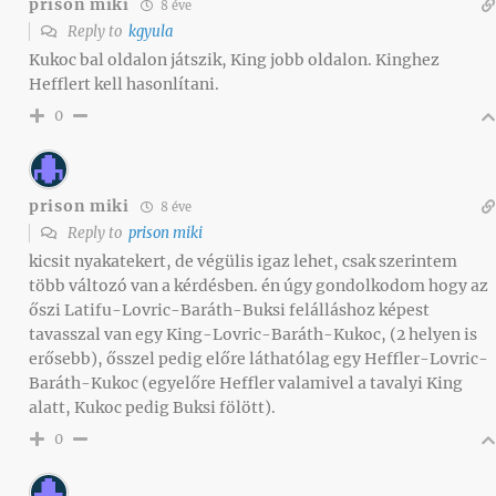
prison miki
8 éve
Reply to
kgyula
Kukoc bal oldalon játszik, King jobb oldalon. Kinghez
Hefflert kell hasonlítani.
0
prison miki
8 éve
Reply to
prison miki
kicsit nyakatekert, de végülis igaz lehet, csak szerintem
több változó van a kérdésben. én úgy gondolkodom hogy az
őszi Latifu-Lovric-Baráth-Buksi felálláshoz képest
tavasszal van egy King-Lovric-Baráth-Kukoc, (2 helyen is
erősebb), ősszel pedig előre láthatólag egy Heffler-Lovric-
Baráth-Kukoc (egyelőre Heffler valamivel a tavalyi King
alatt, Kukoc pedig Buksi fölött).
0