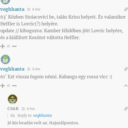
veghhanta
8 éve
63′ Közben Stoiacovici be, talán Krisu helyett. És valamikor
Heffler is Lovric(?) helyére.
update // kibogozva: Kamber félidőben jött Lovric helyére,
és a kiállított Kosútot váltotta Heffler.
0
veghhanta
8 éve
61′ Ezt vissza fogom nézni. Kabangu egy rossz vicc :(
0
CSAK
8 éve
Reply to
veghhanta
Jó kis beadás volt az. Hajszálpontos.