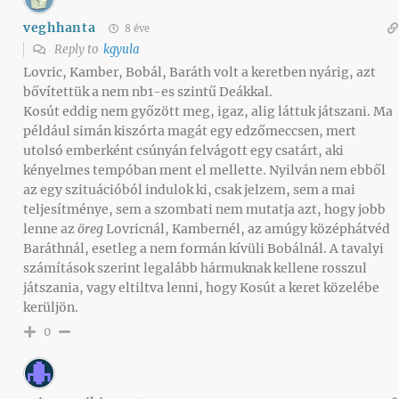
veghhanta
8 éve
Reply to
kgyula
Lovric, Kamber, Bobál, Baráth volt a keretben nyárig, azt
bővítettük a nem nb1-es szintű Deákkal.
Kosút eddig nem győzött meg, igaz, alig láttuk játszani. Ma
például simán kiszórta magát egy edzőmeccsen, mert
utolsó emberként csúnyán felvágott egy csatárt, aki
kényelmes tempóban ment el mellette. Nyilván nem ebből
az egy szituációból indulok ki, csak jelzem, sem a mai
teljesítménye, sem a szombati nem mutatja azt, hogy jobb
lenne az
öreg
Lovricnál, Kambernél, az amúgy középhátvéd
Baráthnál, esetleg a nem formán kívüli Bobálnál. A tavalyi
számítások szerint legalább hármuknak kellene rosszul
játszania, vagy eltiltva lenni, hogy Kosút a keret közelébe
kerüljön.
0