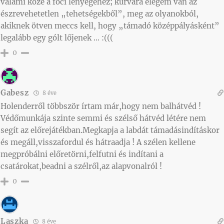
valami köze a foci lényegéhez; kurvára elegem van az
észrevehetetlen „tehetségekből”, meg az olyanokból,
akiknek ötven meccs kell, hogy „támadó középpályásként”
legalább egy gólt lőjenek … :(((
0
Gabesz
8 éve
Holenderről többször írtam már,hogy nem balhátvéd !
Védőmunkája szinte semmi és szélső hátvéd létére nem
segít az előrejátékban.Megkapja a labdát támadásindításkor
és megáll,visszafordul és hátraadja ! A szélen kellene
megpróbálni előretörni,felfutni és indítani a
csatárokat,beadni a szélről,az alapvonalról !
0
Laszka
8 éve