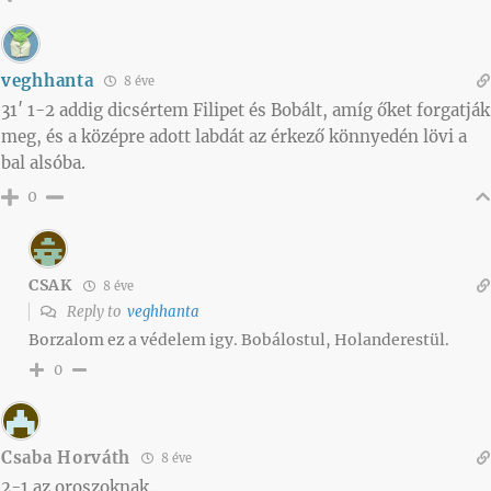
veghhanta
8 éve
31′ 1-2 addig dicsértem Filipet és Bobált, amíg őket forgatják
meg, és a középre adott labdát az érkező könnyedén lövi a
bal alsóba.
0
CSAK
8 éve
Reply to
veghhanta
Borzalom ez a védelem igy. Bobálostul, Holanderestül.
0
Csaba Horváth
8 éve
2-1 az oroszoknak…