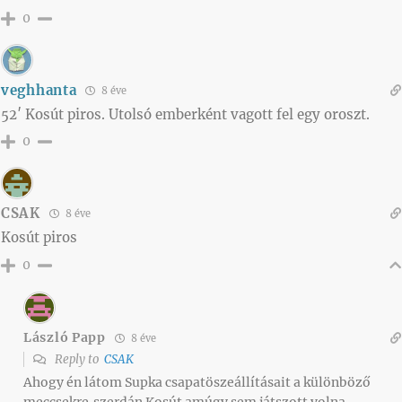
0
veghhanta
8 éve
52′ Kosút piros. Utolsó emberként vagott fel egy oroszt.
0
CSAK
8 éve
Kosút piros
0
László Papp
8 éve
Reply to
CSAK
Ahogy én látom Supka csapatöszeállításait a különböző
meccsekre,szerdán Kosút amúgy sem játszott volna.