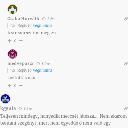
Csaba Horváth
8 éve
Reply to
veghhanta
A stream szerint meg 2:1
0
medvepuszi
8 éve
Reply to
veghhanta
javították már
0
kgyula
8 éve
Teljesen mindegy, hanyadik meccsét játssza…. Nem akarom
bántani szegényt, mert nem egyedüé ő nem való egy