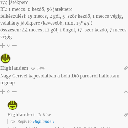
174 játékperc
BL: 1 meccs, 0 kezdő, 56 játékperc
felkészülési: 15 meccs, 2 gól, 5-ször kezdő, 1 meccs végig,
valahány játékperc (kevesebb, mint 15*45!)
összesen:
44 meccs, 12 gól, 1 öngól, 17-szer kezdő, 7 meccs
végig
0
Highlander1
8 éve
Nagy Gerivel kapcsolatban a Loki,Dió parosról hallottam
tegnap.
0
Highlander1
8 éve
Reply to
Highlander1