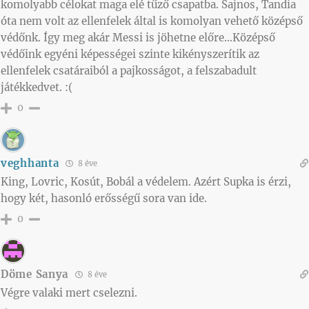
komolyabb célokat maga elé tűző csapatba. Sajnos, Tandia
óta nem volt az ellenfelek által is komolyan vehető középső
védőnk. Így meg akár Messi is jöhetne előre…Középső
védőink egyéni képességei szinte kikényszerítik az
ellenfelek csatáraiból a pajkosságot, a felszabadult
játékkedvet. :(
0
veghhanta
8 éve
King, Lovric, Kosút, Bobál a védelem. Azért Supka is érzi,
hogy két, hasonló erősségű sora van ide.
0
Döme Sanya
8 éve
Végre valaki mert cselezni.