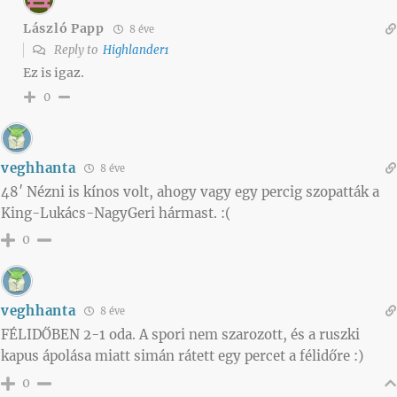
László Papp
8 éve
Reply to
Highlander1
Ez is igaz.
0
veghhanta
8 éve
48′ Nézni is kínos volt, ahogy vagy egy percig szopatták a
King-Lukács-NagyGeri hármast. :(
0
veghhanta
8 éve
FÉLIDŐBEN 2-1 oda. A spori nem szarozott, és a ruszki
kapus ápolása miatt simán rátett egy percet a félidőre :)
0