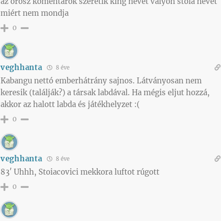
az orosz komentárok szeretik king nevét valyon stoia nevét
miért nem mondja
0
veghhanta
8 éve
Kabangu nettó emberhátrány sajnos. Látványosan nem
keresik (találják?) a társak labdával. Ha mégis eljut hozzá,
akkor az halott labda és játékhelyzet :(
0
veghhanta
8 éve
83′ Uhhh, Stoiacovici mekkora luftot rúgott
0