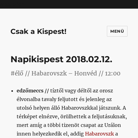
Mastodon
Csak a Kispest!
MENÜ
Napikispest 2018.02.12.
#élő // Habarovszk – Honvéd // 12:00
edzőmeccs //
tíztől vagy déltől az orosz
élvonalba tavaly feljutott és jelenleg az
utolsó helyen álló Habarovszkkal játszunk. A
térképet elnézve, örülhettek a feljutásuknak,
mert amíg a többi tizenöt csapat az Urálon
innen helyezkedik el, addig
Habarovszk
a