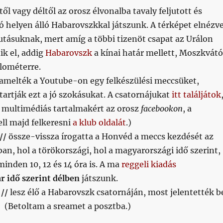
ztől vagy déltől az orosz élvonalba tavaly feljutott és
só helyen álló Habarovszkkal játszunk. A térképet elnézve
jutásuknak, mert amíg a többi tizenöt csapat az Urálon
ik el, addig
Habarovszk
a kínai határ mellett, Moszkvátó
lométerre.
eamelték a Youtube-on egy felkészülési meccsüket,
artják ezt a jó szokásukat. A csatornájukat
itt találjátok
 multimédiás tartalmakért az orosz
facebookon
, a
ll majd felkeresni
a klub oldalát
.)
 //
össze-vissza írogatta a Honvéd a meccs kezdését az
an, hol a törökországi, hol a magyarországi idő szerint,
 minden 10, 12 és 14 óra is. A ma
reggeli kiadás
 idő szerint délben
játszunk.
 //
lesz élő a Habarovszk csatornáján, most jelentették b
! (Betoltam a sreamet a posztba.)