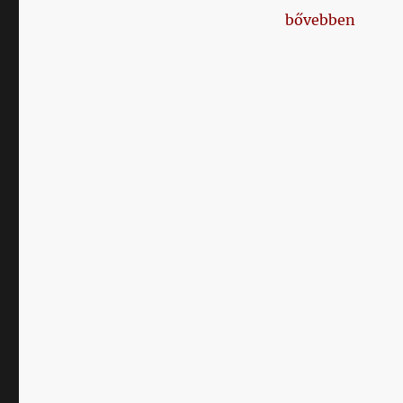
„Napikispest 201
bővebben