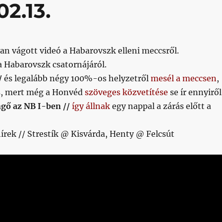
2.13.
an vágott videó a Habarovszk elleni meccsről.
 Habarovszk csatornájáról.
/
és legalább négy 100%-os helyzetről
mesél a meccsen
,
s, mert még a Honvéd
szöveges közvetítése
se ír ennyiről
ngő az NB I-ben //
így állnak
egy nappal a zárás előtt a
írek // Strestík @ Kisvárda, Henty @ Felcsút