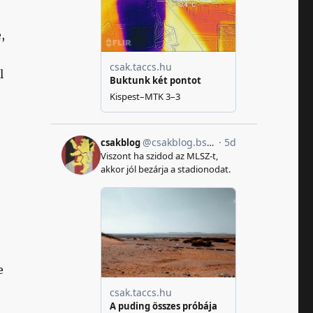
,
l
,
e