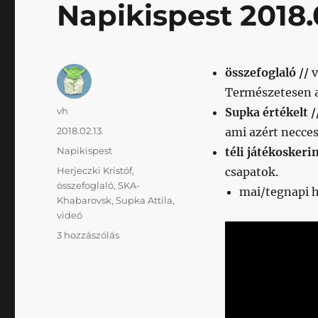
Napikispest 2018.0
összefoglaló //
v
Természetesen a
Szerző
vh
Supka értékelt /
Közzétéve
2018.02.13.
ami azért necce
Kategória
Napikispest
téli játékoskeri
Címke
Herjeczki Kristóf
,
csapatok.
összefoglaló
,
SKA-
mai/tegnapi h
Khabarovsk
,
Supka Attila
,
videó
Napikispest
3 hozzászólás
2018.02.13.
című
bejegyzéshez