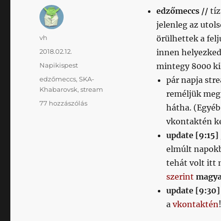
edzőmeccs //
tí
jelenleg az utol
Szerző
vh
örülhettek a fel
Közzétéve
2018.02.12.
innen helyezked
Kategória
Napikispest
mintegy 8000 ki
Címke
edzőmeccs
,
SKA-
pár napja str
Khabarovsk
,
stream
reméljük megt
Napikispest
77 hozzászólás
hátha. (Egyéb
2018.02.12.
vkontaktén ke
című
bejegyzéshez
update [9:15]
elmúlt napokb
tehát volt itt
szerint
magyar
update [9:30]
a
vkontaktén