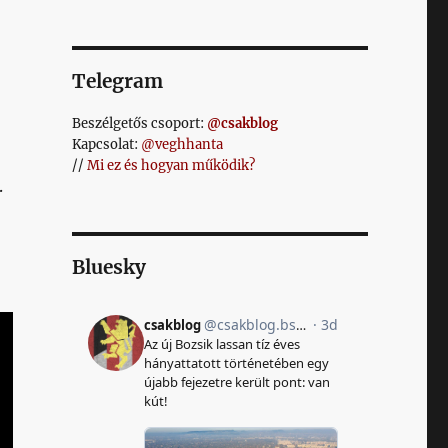
Telegram
Beszélgetős csoport:
@csakblog
Kapcsolat:
@veghhanta
//
Mi ez és hogyan működik?
.
Bluesky