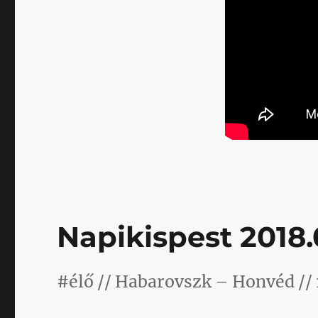
Napikispest 2018.0
#élő // Habarovszk – Honvéd // 