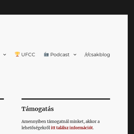
UFCC
Podcast
/r/csakblog
Támogatás
Amennyiben támogatnál minket, akkor a
lehetőségekről
itt találsz információt
.