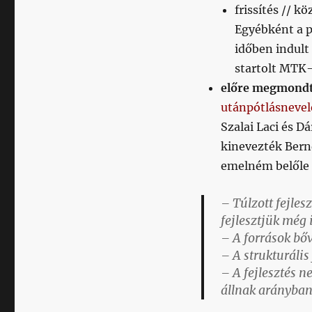
frissítés // k
Egyébként a p
időben indult
startolt MTK-
előre megmondt
utánpótlásnevel
Szalai Laci és D
kinevezték Bernd
emelném belőle 
– Túlzott fejles
fejlesztjük még
– A források bő
– A strukturális
– A fejlesztés 
állnak arányban 