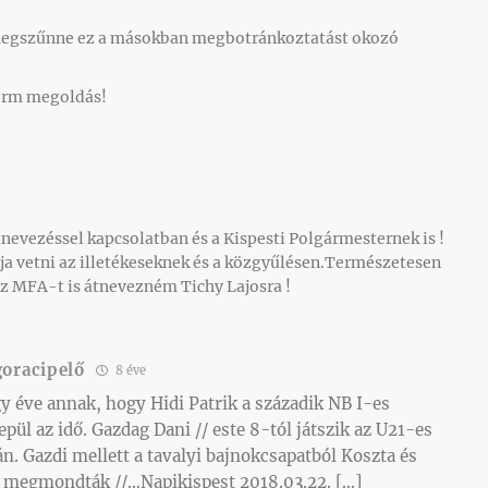
megszűnne ez a másokban megbotránkoztatást okozó
rm megoldás!
nevezéssel kapcsolatban és a Kispesti Polgármesternek is !
ogja vetni az illetékeseknek és a közgyűlésen.Természetesen
az MFA-t is átnevezném Tichy Lajosra !
goracipelő
8 éve
y éve annak, hogy Hidi Patrik a századik NB I-es
pül az idő. Gazdag Dani // este 8-tól játszik az U21-es
án. Gazdi mellett a tavalyi bajnokcsapatból Koszta és
őre megmondták //…Napikispest 2018.03.22. […]