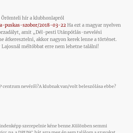
 Örömteli hír a klubhonlapról
l-a-puskas-szobor/2018-03-22
Ha ezt a magyar nyelven
orzadályt, amit „Dél-pesti Utánpótlás-nevelési
e átkeresztelni, akkor nagyon kerek lenne a történet.
 Lajosnál méltóbbat erre nem lehetne találni!
UP centrum nevéről?A klubnak van/volt beleszólása ebbe?
p
indenképp szerepelnie kéne benne.Különben semmi
vicc,na,a DPUNC,hát arra meg én sem találom a szavakat.