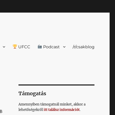
UFCC
Podcast
/r/csakblog
Támogatás
Amennyiben támogatnál minket, akkor a
lehetőségekről
itt találsz információt
.
NB