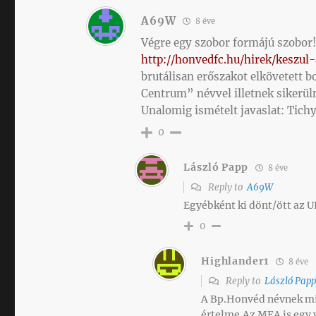
A69W
8 éve
Végre egy szobor formájú szobor!
http://honvedfc.hu/hirek/keszu
brutálisan erőszakot elkövetett b
Centrum” névvel illetnek sikerüln
Unalomig ismételt javaslat: Tichy
0
László Papp
8 éve
Reply to
A69W
Egyébként ki dönt/ött az 
0
Highlander1
8 éve
Reply to
László Pap
A Bp.Honvéd névnek m
értelme.Az MFA is egy 