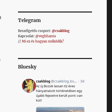
t
Telegram
Beszélgetős csoport:
@csakblog
Kapcsolat:
@veghhanta
//
Mi ez és hogyan működik?
a
Bluesky