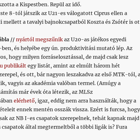
szotta a Kispestben. Repül az idő.
ste 8-tól játszik az U21-es válogatott Ciprus ellen a
 mellett a tavalyi bajnokcsapatból Koszta és Zsótér is ot
ábla //
nyártól megszűnik
az U20-as játékos egyedi
-ben, és helyébe egy ún. produktivitási mutató lép. Az
s, hogy milyen forráselosztással, de majd csak lesz
u publikált
egy listát, amint az elmúlt három hét
zerepel, és ott, bár nagyon leszakadva az első MTK-tól, 
k, vagyis az akadémia valóban termel. (Amúgy a
zámítás már évek óta létezik, az MLSz
rában
elérhető
, igaz, eddig nem arra használták, hogy a
ételeit ennek mentén osszák vissza. Ezért is furcsa, hogy
csak az NB I-es csapatok szerepelnek, tehát kapnak majd
 csapatok által megtermeltből a többi ligák is? Fura