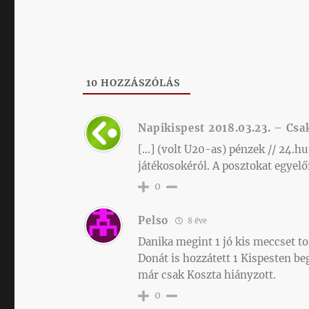
10
HOZZÁSZÓLÁS
Napikispest 2018.03.23. – Csak
[…] (volt U20-as) pénzek // 24.hu
játékosokéról. A posztokat egyelő
0
Pelso
8 éve
Danika megint 1 jó kis meccset tol
Donát is hozzátett 1 Kispesten be
már csak Koszta hiányzott.
0