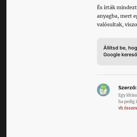
És írták mindez
anyagba, mert e
valósultak, visz
Állítsd be, ho
Google keres
Szerző:
Egy lőrin
ha pedig 
vh összes