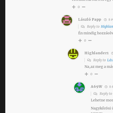
0
László Papp
8 é
Reply to
Highla
Én mindig hozzáolva
0
Highlander1
Reply to
Lás
Na,az meg a más
0
A69W
8 
Reply t
Lehetne mon
Nagykőrösi ú