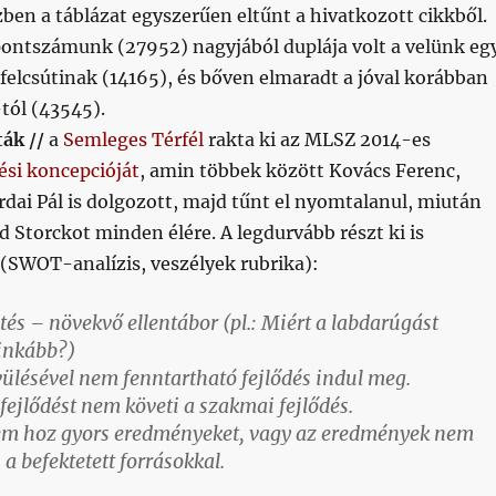
özben a táblázat egyszerűen eltűnt a hivatkozott cikkből.
ontszámunk (27952) nagyjából duplája volt a velünk eg
 felcsútinak (14165), és bőven elmaradt a jóval korábban
tól (43545).
ák //
a
Semleges Térfél
rakta ki az MLSZ 2014-es
ési koncepcióját
, amin többek között Kovács Ferenc,
árdai Pál is dolgozott, majd tűnt el nyomtalanul, miután
 Storckot minden élére. A legdurvább részt ki is
(SWOT-analízis, veszélyek rubrika):
ztés – növekvő ellentábor (pl.: Miért a labdarúgást
 inkább?)
vülésével nem fenntartható fejlődés indul meg.
 fejlődést nem követi a szakmai fejlődés.
nem hoz gyors eredményeket, vagy az eredmények nem
a befektetett forrásokkal.