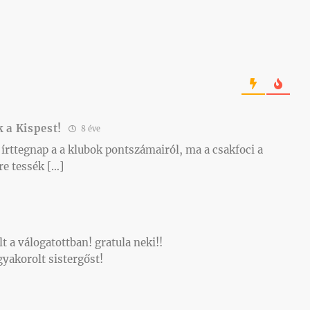
 a Kispest!
8 éve
 írttegnap a a klubok pontszámairól, ma a csakfoci a
re tessék […]
t a válogatottban! gratula neki!!
gyakorolt sistergőst!