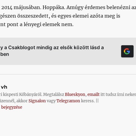
t 2014 májusában. Hoppáka. Amúgy érdemes belenézni a
gészen összeszedett, és egyes elemei azóta meg is
ont pont a lényegi elemek nem.
gy a Csakblogot mindig az elsők között lásd a
őben
vh
ci kispesti Kőbányáról. Megtalálsz
Blueskyon
,
emailt
itt tudsz írni neke
üzennél, akkor
Signalon
vagy
Telegramon
keress. ||
 bejegyzése