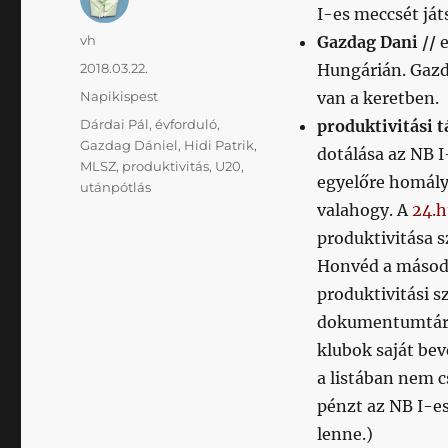
I-es meccsét ját
Szerző
vh
Gazdag Dani //
e
Közzétéve
2018.03.22.
Hungárián. Gazdi
Kategória
Napikispest
van a keretben.
Címke
Dárdai Pál
,
évforduló
,
produktivitási t
Gazdag Dániel
,
Hidi Patrik
,
dotálása az NB I
MLSZ
,
produktivitás
,
U20
,
egyelőre homályo
utánpótlás
valahogy. A
24.h
produktivitása s
Honvéd a másodi
produktivitási s
dokumentumtá
klubok saját bev
a listában nem 
pénzt az NB I-es
lenne.)