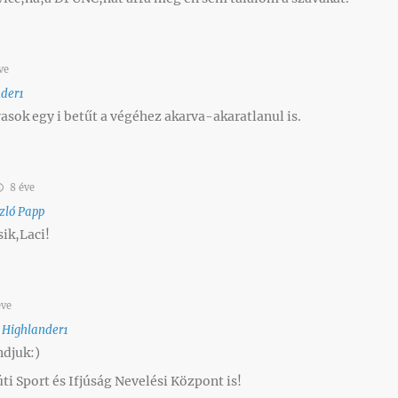
ve
nder1
sok egy i betűt a végéhez akarva-akaratlanul is.
8 éve
zló Papp
ik,Laci!
éve
o
Highlander1
djuk:)
ti Sport és Ifjúság Nevelési Központ is!