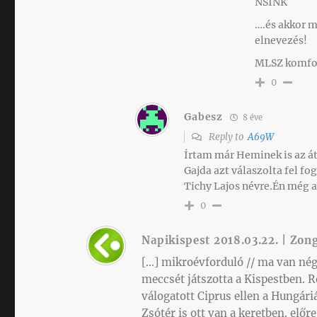
NSINK
….és akkor 
elnevezés!
MLSZ komfo
0
Gabesz
8 éve
Reply to
A69W
Írtam már Heminek is az át
Gajda azt válaszolta fel f
Tichy Lajos névre.Én még 
0
Napikispest 2018.03.22. | Zon
[…] mikroévforduló // ma van nég
meccsét játszotta a Kispestben. Re
válogatott Ciprus ellen a Hungári
Zsótér is ott van a keretben. el