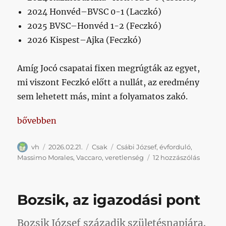
2024 Honvéd–BVSC 0-1 (Laczkó)
2025 BVSC–Honvéd 1-2 (Feczkó)
2026 Kispest–Ajka (Feczkó)
Amíg Jocó csapatai fixen megrúgták az egyet,
mi viszont Feczkó előtt a nullát, az eredmény
sem lehetett más, mint a folyamatos zakó.
„Egyetlen, bár kissé nyújtott lépésben jutunk el Ajk
bővebben
Szerző
Közzétéve
Kategória
Címke
vh
2026.02.21.
Csak
Csábi József
,
évforduló
,
Egyetle
Massimo Morales
,
Vaccaro
,
veretlenség
12 hozzászólás
bár
kissé
nyújtott
Bozsik, az igazodási pont
lépésb
jutunk
el
Bozsik József századik születésnapjára.