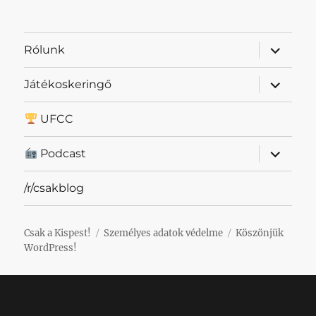
almenü
Rólunk
szétnyit
almenü
Játékoskeringő
szétnyit
UFCC
almenü
Podcast
szétnyit
/r/csakblog
Csak a Kispest!
Személyes adatok védelme
Köszönjük
WordPress!