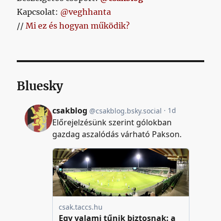
Kapcsolat:
@veghhanta
//
Mi ez és hogyan működik?
Bluesky