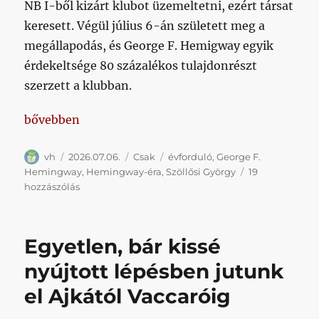
NB I-ből kizárt klubot üzemeltetni, ezért társat
keresett. Végül július 6-án született meg a
megállapodás, és George F. Hemigway egyik
érdekeltsége 80 százalékos tulajdonrészt
szerzett a klubban.
„Húsz éve vette át Hemingway a klubot”
bővebben
Szerző
Közzétéve
Kategória
Címke
vh
2026.07.06.
Csak
évforduló
,
George F.
Hemingway
,
Hemingway-éra
,
Szöllősi György
19
Húsz
hozzászólás
éve
vette
át
Egyetlen, bár kissé
Hemingway
a
nyújtott lépésben jutunk
klubot
el Ajkától Vaccaróig
című
bejegyzéshez