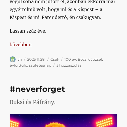
végül soha nem jutott el, azonban ekkorra már
egyértelmű volt, hogy mi és a Kispest – a
Kispest és mi. Fater dettó, én csakugyan.
Lassan száz éve.
„Bozsik, az igazodási pont”
bővebben
Szerző
Közzétéve
Kategória
Címke
vh
2025.11.28.
Csak
100 év
,
Bozsik József
,
Bozsik,
évforduló
,
születésnap
3 hozzászólás
az
igazodási
pont
#neverforget
című
bejegyzéshez
Buksi és Páfrány.