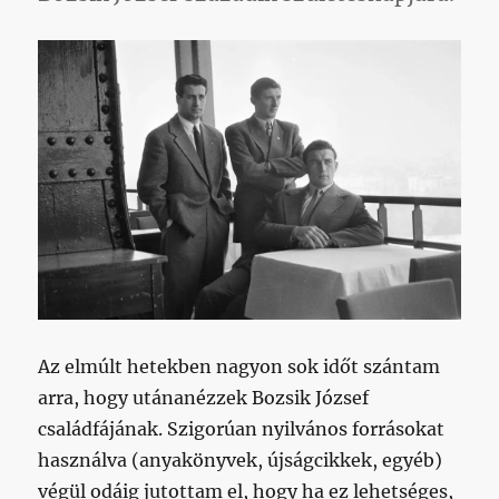
Ajkától
Vaccaró
című
bejegyz
Az elmúlt hetekben nagyon sok időt szántam
arra, hogy utánanézzek Bozsik József
családfájának. Szigorúan nyilvános forrásokat
használva (anyakönyvek, újságcikkek, egyéb)
végül odáig jutottam el, hogy ha ez lehetséges,