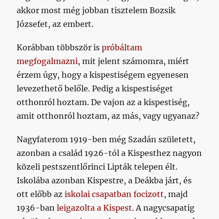
akkor most még jobban tisztelem Bozsik
Józsefet, az embert.
Korábban többször is
próbáltam
megfogalmazni
, mit jelent számomra, miért
érzem úgy, hogy a kispestiségem egyenesen
levezethető belőle. Pedig a kispestiséget
otthonról hoztam. De vajon az a kispestiség,
amit otthonról hoztam, az más, vagy ugyanaz?
Nagyfaterom 1919-ben még Szadán született,
azonban a család 1926-tól a Kispesthez nagyon
közeli pestszentlőrinci Lipták telepen élt.
Iskolába azonban Kispestre, a Deákba járt, és
ott előbb az
iskolai csapatban focizott
, majd
1936-ban
leigazolta a Kispest
. A nagycsapatig