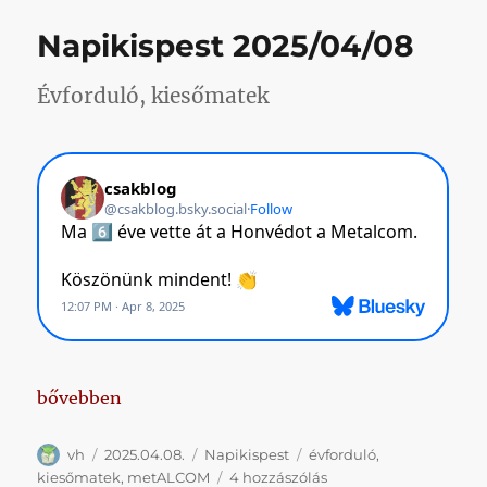
Napikispest 2025/04/08
Évforduló, kiesőmatek
„Napikispest 2025/04/08”
bővebben
Szerző
Közzétéve
Kategória
Címke
vh
2025.04.08.
Napikispest
évforduló
,
Napikispest
kiesőmatek
,
metALCOM
4 hozzászólás