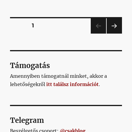
2025/04/08
című
bejegyzéshez
Bejegyzések
OLDAL
1
KÖV
lapozása
ETKE
ZŐ
OLD
AL
Támogatás
Amennyiben támogatnál minket, akkor a
lehetőségekről
itt találsz információt
.
Telegram
Beszélgetős csoport:
@csakblog