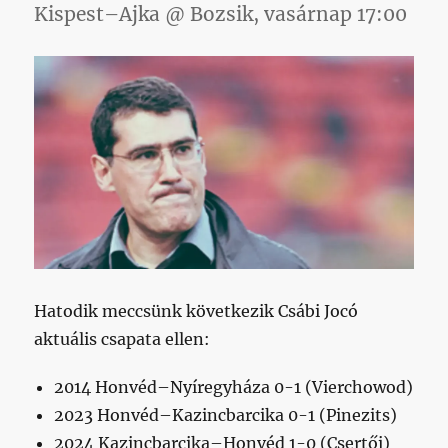
Kispest–Ajka @ Bozsik, vasárnap 17:00
Hatodik meccsünk következik Csábi Jocó
aktuális csapata ellen:
2014 Honvéd–Nyíregyháza 0-1 (Vierchowod)
2023 Honvéd–Kazincbarcika 0-1 (Pinezits)
2024 Kazincbarcika–Honvéd 1-0 (Csertői)