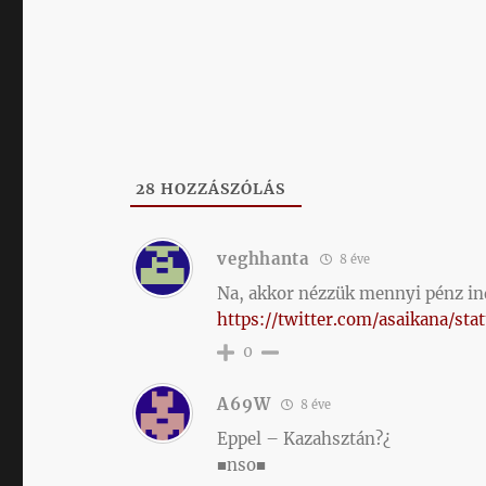
28
HOZZÁSZÓLÁS
veghhanta
8 éve
Na, akkor nézzük mennyi pénz ind
https://twitter.com/asaikana/s
0
A69W
8 éve
Eppel – Kazahsztán?¿
■nso■