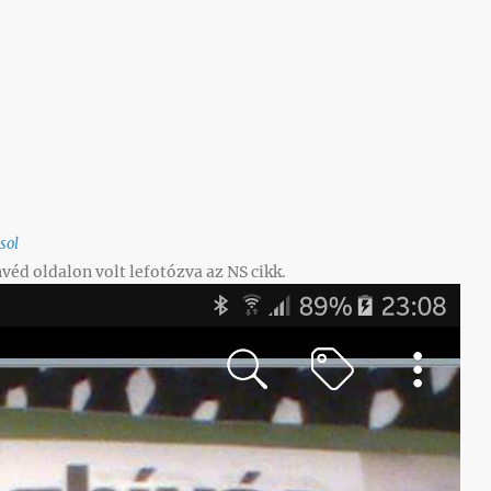
sol
éd oldalon volt lefotózva az NS cikk.