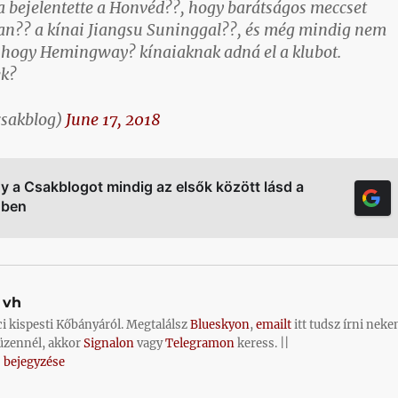
 bejelentette a Honvéd??, hogy barátságos meccset
an?? a kínai Jiangsu Suninggal??, és még mindig nem
a, hogy Hemingway? kínaiaknak adná el a klubot.
ek?
sakblog)
June 17, 2018
gy a Csakblogot mindig az elsők között lásd a
őben
vh
ci kispesti Kőbányáról. Megtalálsz
Blueskyon
,
emailt
itt tudsz írni neke
üzennél, akkor
Signalon
vagy
Telegramon
keress. ||
 bejegyzése