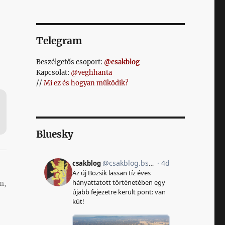
Telegram
Beszélgetős csoport:
@csakblog
Kapcsolat:
@veghhanta
//
Mi ez és hogyan működik?
Bluesky
m,