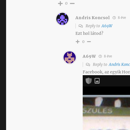
0
Andris Koncsol
8 éve
Reply to
A69W
Ezt hol látod?
0
A69W
8 éve
Reply to
Andris Konc
Facebook, az egyik Honv