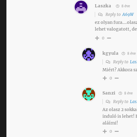
Laszka
8 éve
Reply to
A69W
ez olyan fura….olas
lehet valogatott, de
0
kgyula
8 éve
Reply to
Las
Miért? Akkora s
0
Sanzi
8 éve
Reply to
Las
Az olasz 2 sokka
induló is lehet
aláírni!
0