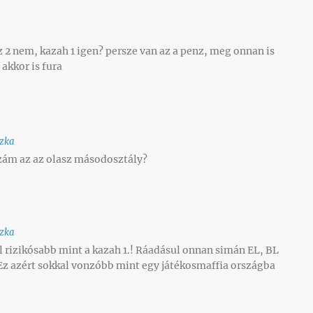
z 2 nem, kazah 1 igen? persze van az a penz, meg onnan is
 akkor is fura
zka
zám az az olasz másodosztály?
zka
l rizikósabb mint a kazah 1.! Ráadásul onnan simán EL, BL
! Ez azért sokkal vonzóbb mint egy játékosmaffia országba