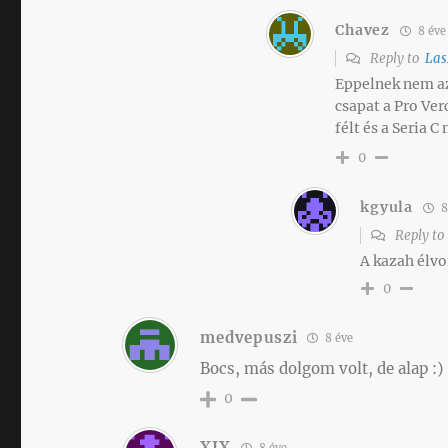
Chavez
8 éve
Reply to
Las
Eppelnek nem az
csapat a Pro Verc
félt és a Seria 
0
kgyula
8
Reply t
A kazah élvo
0
medvepuszi
8 éve
Bocs, más dolgom volt, de alap :)
0
XIX
8 éve