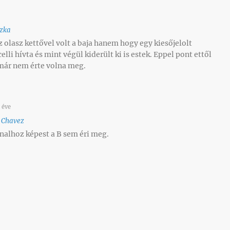
zka
 olasz kettővel volt a baja hanem hogy egy kiesőjelolt
elli hívta és mint végül kiderült ki is estek. Eppel pont ettől
C már nem érte volna meg.
 éve
o
Chavez
nalhoz képest a B sem éri meg.