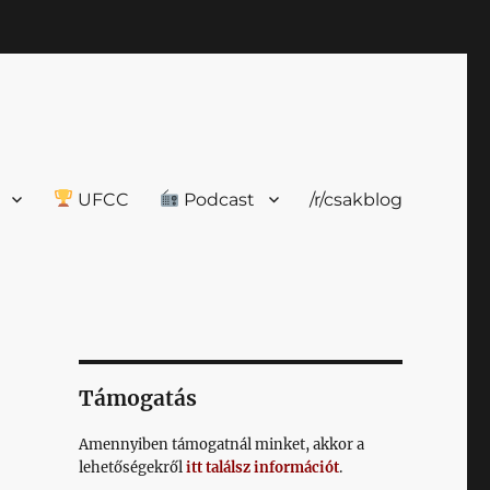
UFCC
Podcast
/r/csakblog
Támogatás
Amennyiben támogatnál minket, akkor a
lehetőségekről
itt találsz információt
.