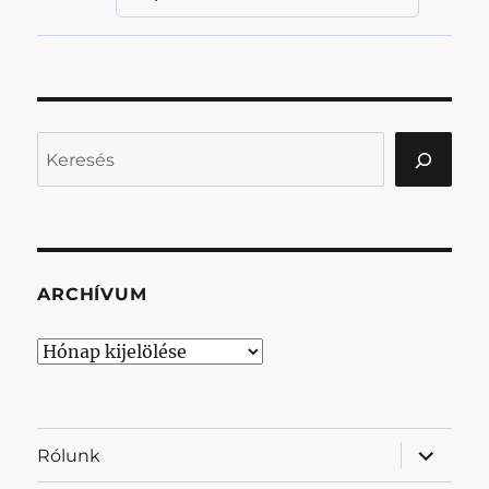
Keresés
ARCHÍVUM
Archívum
almenü
Rólunk
szétnyit