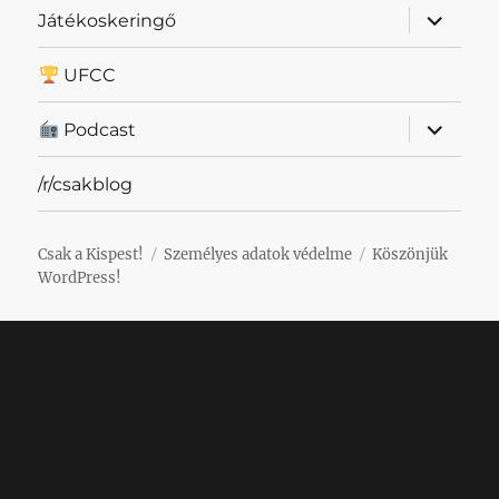
almenü
Játékoskeringő
szétnyit
UFCC
almenü
Podcast
szétnyit
/r/csakblog
Csak a Kispest!
Személyes adatok védelme
Köszönjük
WordPress!