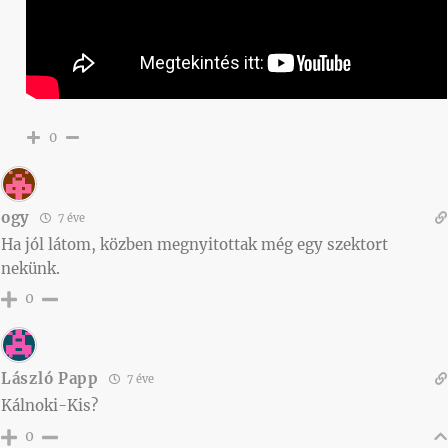
0
ogy
7 éve
Ha jól látom, közben megnyitottak még egy szektort
nekünk.
0
László Papp
7 éve
Kálnoki-Kis?
0