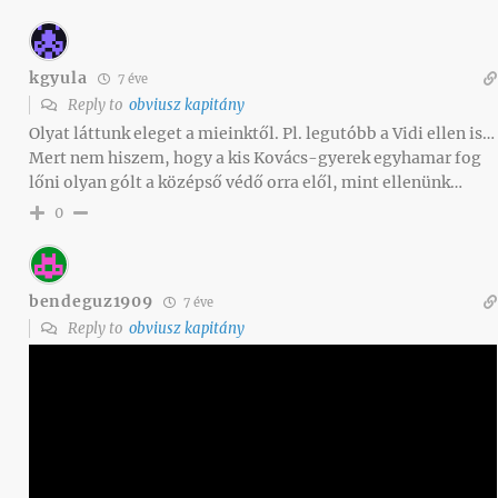
kgyula
7 éve
Reply to
obviusz kapitány
Olyat láttunk eleget a mieinktől. Pl. legutóbb a Vidi ellen is…
Mert nem hiszem, hogy a kis Kovács-gyerek egyhamar fog
lőni olyan gólt a középső védő orra elől, mint ellenünk…
0
bendeguz1909
7 éve
Reply to
obviusz kapitány