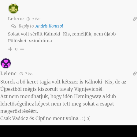
Lelenc
7 éve
Reply to
Andris Koncsol
Sokat volt sérült Kálnoki-Kis, reméljük, nem újabb
Pölöskei-szindróma
0
Lelenc
7 éve
Storck a bő keret tagja volt kétszer is Kálnoki-Kis, de az
Újpestból mégis kiszorult tavaly Vignjevicnél.
Azt nem mondhatjuk, hogy idén Hemingway a klub
lehetőségeihez képest nem tett meg sokat a csapat
megerősítéséért.
Csak Vadócz és Cipf ne ment volna.. :( :(