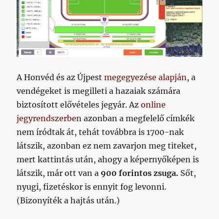
A Honvéd és az Újpest
megegyezése alapján
, a
vendégeket is megilleti a hazaiak számára
biztosított elővételes jegyár. Az
online
jegyrendszerbe
n azonban a megfelelő címkék
nem íródtak át, tehát továbbra is 1700-nak
látszik, azonban ez nem zavarjon meg titeket,
mert kattintás után, ahogy a képernyőképen is
látszik, már ott van a
900 forintos zsuga.
Sőt,
nyugi, fizetéskor is ennyit fog levonni.
(Bizonyíték a hajtás után.)