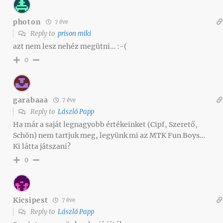
photon
7 éve
Reply to
prison miki
azt nem lesz nehéz megütni… :-(
0
garabaaa
7 éve
Reply to
László Papp
Ha már a saját legnagyobb értékeinket (Cipf, Szerető,
Schön) nem tartjuk meg, legyünk mi az MTK Fun Boys…
Ki látta játszani?
0
Kicsipest
7 éve
Reply to
László Papp