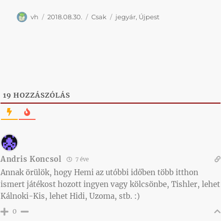
Szerző
Közzétéve
Kategória
Címke
vh
2018.08.30.
Csak
jegyár
,
Újpest
19
HOZZÁSZÓLÁS
Andris Koncsol
7 éve
Annak örülök, hogy Hemi az utóbbi időben több itthon
ismert játékost hozott ingyen vagy kölcsönbe, Tishler, lehet
Kálnoki-Kis, lehet Hidi, Uzoma, stb. :)
0