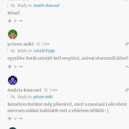
Reply to
Andris Koncsol
Köszi!
0
prison miki
7 éve
Reply to
László Papp
egyelőre Batik szintjét kell megütni, szóval részemről jöhet!
0
Andris Koncsol
7 éve
Reply to
prison miki
Remélem Batikot még pihenteti, mert a mostani Loki elleni
meccsen sokkal stabilabb volt a védelem nélküle :)
0