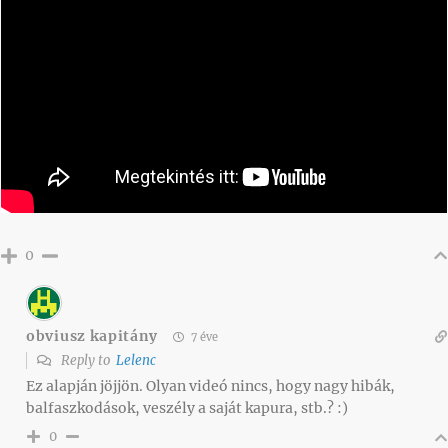
0
obviusz kapitány
7 éve
Reply to
Lelenc
Ez alapján jöjjön. Olyan videó nincs, hogy nagy hibák,
balfaszkodások, veszély a saját kapura, stb.? :)
0