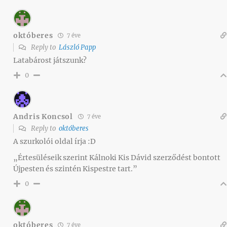
októberes
7 éve
Reply to
László Papp
Latabárost játszunk?
0
Andris Koncsol
7 éve
Reply to
októberes
A szurkolói oldal írja :D
„Értesüléseik szerint Kálnoki Kis Dávid szerződést bontott
Újpesten és szintén Kispestre tart.”
0
októberes
7 éve