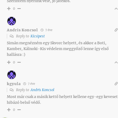
Szerintem nyerünk vele, jó játékos.
0
Andris Koncsol
7 éve
Reply to
Kicsipest
Simán megnézném egy Skvorc helyett, és akkor a Boti,
Kamber, Kálnoki-Kis védelem meggyőző lenne így első
hallásra :)
0
kgyula
7 éve
Reply to
Andris Koncsol
Most már csak a másik kettő helyett kellene egy-egy keveset
hibázó belső védő.
0