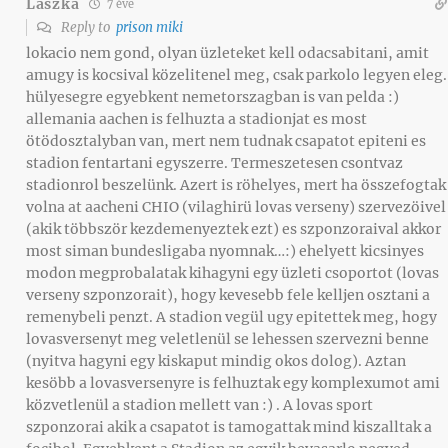
Laszka
7 éve
Reply to
prison miki
lokacio nem gond, olyan üzleteket kell odacsabitani, amit
amugy is kocsival közelitenel meg, csak parkolo legyen eleg.
hülyesegre egyebkent nemetorszagban is van pelda :)
allemania aachen is felhuzta a stadionjat es most
ötödosztalyban van, mert nem tudnak csapatot epiteni es
stadion fentartani egyszerre. Termeszetesen csontvaz
stadionrol beszelünk. Azert is röhelyes, mert ha összefogtak
volna at aacheni CHIO (vilaghirü lovas verseny) szervezöivel
(akik többször kezdemenyeztek ezt) es szponzoraival akkor
most siman bundesligaba nyomnak…:) ehelyett kicsinyes
modon megprobalatak kihagyni egy üzleti csoportot (lovas
verseny szponzorait), hogy kevesebb fele kelljen osztani a
remenybeli penzt. A stadion vegül ugy epitettek meg, hogy
lovasversenyt meg veletlenül se lehessen szervezni benne
(nyitva hagyni egy kiskaput mindig okos dolog). Aztan
kesöbb a lovasversenyre is felhuztak egy komplexumot ami
közvetlenül a stadion mellett van :) . A lovas sport
szponzorai akik a csapatot is tamogattak mind kiszalltak a