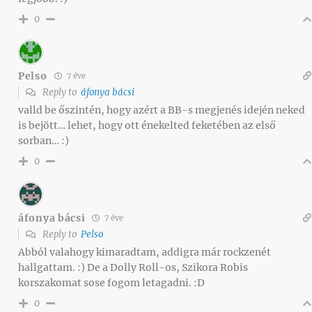
0
Pelso
7 éve
Reply to
áfonya bácsi
valld be őszintén, hogy azért a BB-s megjenés idején neked
is bejött… lehet, hogy ott énekelted feketében az első
sorban… :)
0
áfonya bácsi
7 éve
Reply to
Pelso
Abból valahogy kimaradtam, addigra már rockzenét
hallgattam. :) De a Dolly Roll-os, Szikora Robis
korszakomat sose fogom letagadni. :D
0