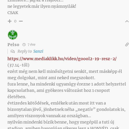
Emirates… jajj az a Hájböri…
ne legyetek már ilyen nyámnyilák!
CSAK
0
Pelso
7 éve
Reply to
Sanzi
https://www.mediaklikk.hu/video/goool2-19-resz-2/
(37.14-től)
ezért még nem kell minősítgetni senkit, mert másképp él
meg dolgokat, mint ami neked megszokott.
fura lenne, ha mindenki ugyanúgy érezne 1 adott helyzettel
kapcsolatban, ami gyökeres változást hoz 1 csoport
életében.
évtizedes kötődések, emlékek után most itt van a
bizonytalan jövő, jönhetnek néha „negatív” gondolatok is,
amilyen viszonyok vannak az országban…
nyilván mindenki bízik benne, hogy megépül a tuti új
stadion, amiben hasonlóan sikeres lesz a HONVÉD, csak