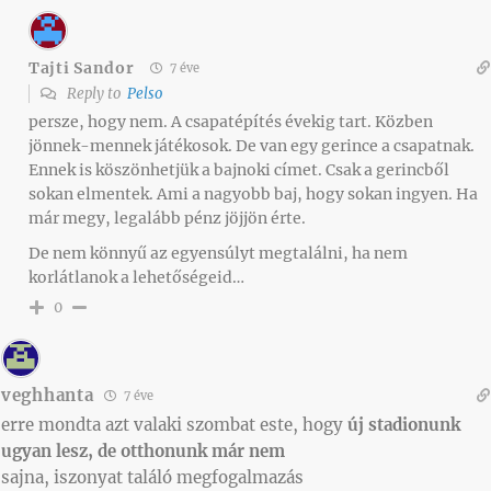
Tajti Sandor
7 éve
Reply to
Pelso
persze, hogy nem. A csapatépítés évekig tart. Közben
jönnek-mennek játékosok. De van egy gerince a csapatnak.
Ennek is köszönhetjük a bajnoki címet. Csak a gerincből
sokan elmentek. Ami a nagyobb baj, hogy sokan ingyen. Ha
már megy, legalább pénz jöjjön érte.
De nem könnyű az egyensúlyt megtalálni, ha nem
korlátlanok a lehetőségeid…
0
veghhanta
7 éve
erre mondta azt valaki szombat este, hogy
új stadionunk
ugyan lesz, de otthonunk már nem
sajna, iszonyat találó megfogalmazás