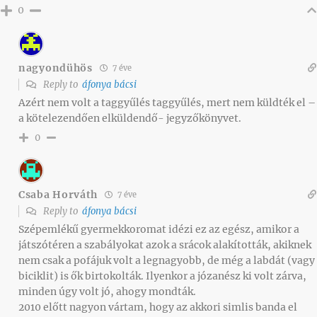
0
nagyondühös
7 éve
Reply to
áfonya bácsi
Azért nem volt a taggyűlés taggyűlés, mert nem küldték el –
a kötelezendően elküldendő- jegyzőkönyvet.
0
Csaba Horváth
7 éve
Reply to
áfonya bácsi
Szépemlékű gyermekkoromat idézi ez az egész, amikor a
játszótéren a szabályokat azok a srácok alakították, akiknek
nem csak a pofájuk volt a legnagyobb, de még a labdát (vagy
biciklit) is ők birtokolták. Ilyenkor a józanész ki volt zárva,
minden úgy volt jó, ahogy mondták.
2010 előtt nagyon vártam, hogy az akkori simlis banda el