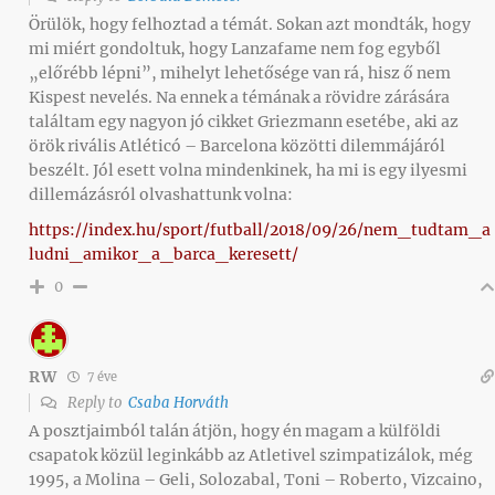
Örülök, hogy felhoztad a témát. Sokan azt mondták, hogy
mi miért gondoltuk, hogy Lanzafame nem fog egyből
„előrébb lépni”, mihelyt lehetősége van rá, hisz ő nem
Kispest nevelés. Na ennek a témának a rövidre zárására
találtam egy nagyon jó cikket Griezmann esetébe, aki az
örök rivális Atléticó – Barcelona közötti dilemmájáról
beszélt. Jól esett volna mindenkinek, ha mi is egy ilyesmi
dillemázásról olvashattunk volna:
https://index.hu/sport/futball/2018/09/26/nem_tudtam_a
ludni_amikor_a_barca_keresett/
0
RW
7 éve
Reply to
Csaba Horváth
A posztjaimból talán átjön, hogy én magam a külföldi
csapatok közül leginkább az Atletivel szimpatizálok, még
1995, a Molina – Geli, Solozabal, Toni – Roberto, Vizcaino,