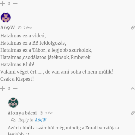
0
A69W
7 éve
Hatalmas ez a videó,
Hatalmas ez a BB feldolgozás,
Hatalmas ez a Tábor, a legjobb szurkolok,
Hatalmas,csodálatos játékosok,Emberek
Hatalmas Klub!
Valami véget ért….., de van ami soha el nem múlik!
Csak a Kispest!
0
áfonya bácsi
7 éve
Reply to
A69W
Azért ebből a számból még mindig a Zorall verziója a
legjobb. :)