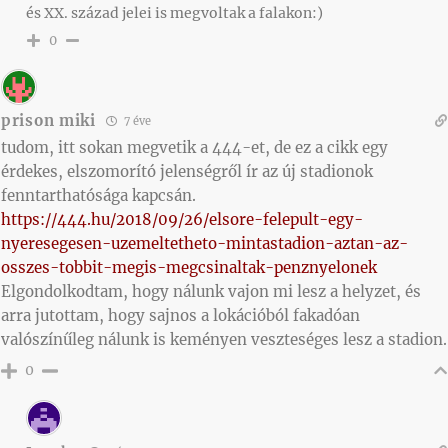
és XX. század jelei is megvoltak a falakon:)
0
prison miki
7 éve
tudom, itt sokan megvetik a 444-et, de ez a cikk egy
érdekes, elszomorító jelenségről ír az új stadionok
fenntarthatósága kapcsán.
https://444.hu/2018/09/26/elsore-felepult-egy-
nyeresegesen-uzemeltetheto-mintastadion-aztan-az-
osszes-tobbit-megis-megcsinaltak-penznyelonek
Elgondolkodtam, hogy nálunk vajon mi lesz a helyzet, és
arra jutottam, hogy sajnos a lokációból fakadóan
valószínűleg nálunk is keményen veszteséges lesz a stadion.
0