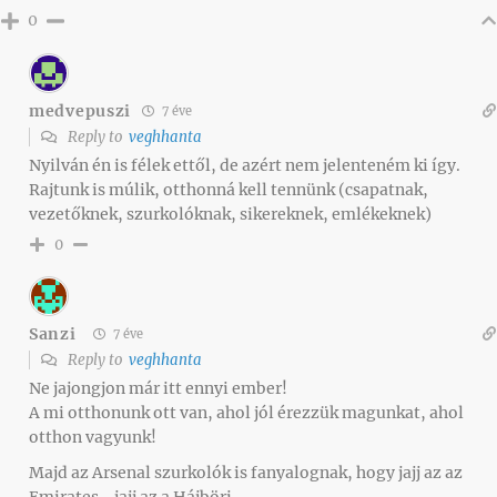
0
medvepuszi
7 éve
Reply to
veghhanta
Nyilván én is félek ettől, de azért nem jelenteném ki így.
Rajtunk is múlik, otthonná kell tennünk (csapatnak,
vezetőknek, szurkolóknak, sikereknek, emlékeknek)
0
Sanzi
7 éve
Reply to
veghhanta
Ne jajongjon már itt ennyi ember!
A mi otthonunk ott van, ahol jól érezzük magunkat, ahol
otthon vagyunk!
Majd az Arsenal szurkolók is fanyalognak, hogy jajj az az