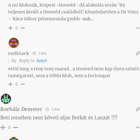
A mi klubunk, Kispest-Honvéd -dá alakulás során ’89
teljesen kivált a Honvéd családból! Köszönhetően a De Vries
– Rácz Gábor pénzmosoda gmbh-nak…
0
redblack
7 éve
Reply to
Sanzi
ettöl meg a teny teny marad.. a Honved nem kap ilyen szintü
tamogatast, sem a többi klub, sem a focicsapat
0
Borbála Demeter
7 éve
Boti remélem nem kőveti aljas Botkát és Lanzát !!!!
0