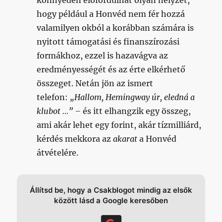
könnyedén előfordulhat olyan helyzet,
hogy például a Honvéd nem fér hozzá
valamilyen okból a korábban számára is
nyitott támogatási és finanszírozási
formákhoz, ezzel is hazavágva az
eredményességét és az érte elkérhető
összeget. Netán jön az ismert
telefon:
„Hallom, Hemingway úr, eledná a
klubot …” –
és itt elhangzik egy összeg,
ami akár lehet egy forint, akár tízmilliárd,
kérdés mekkora az
akarat
a Honvéd
átvételére.
Állítsd be, hogy a Csakblogot mindig az elsők
között lásd a Google keresőben