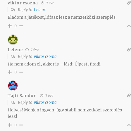
viktor csorna
7 éve
Reply to
Lelenc
Eladom a játékost,lófasz lesz a nemzetközi szereplés.
0
Lelenc
7 éve
Reply to
viktor csorna
Ha nem adom el, akkor is – lásd: Újpest, Fradi
0
Tajti Sandor
7 éve
Reply to
viktor csorna
Helyes! Menjen ingyen, úgy stabil nemzetközi szereplés
lesz!
0