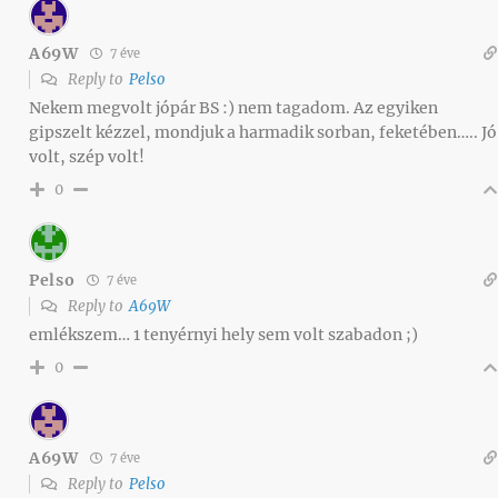
A69W
7 éve
Reply to
Pelso
Nekem megvolt jópár BS :) nem tagadom. Az egyiken
gipszelt kézzel, mondjuk a harmadik sorban, feketében….. Jó
volt, szép volt!
0
Pelso
7 éve
Reply to
A69W
emlékszem… 1 tenyérnyi hely sem volt szabadon ;)
0
A69W
7 éve
Reply to
Pelso