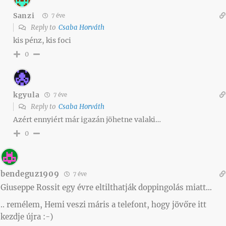
Sanzi
7 éve
Reply to
Csaba Horváth
kis pénz, kis foci
0
kgyula
7 éve
Reply to
Csaba Horváth
Azért ennyiért már igazán jöhetne valaki…
0
bendeguz1909
7 éve
Giuseppe Rossit egy évre eltilthatják doppingolás miatt…
.. remélem, Hemi veszi máris a telefont, hogy jövőre itt
kezdje újra :-)