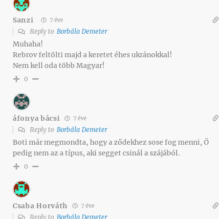
Sanzi
7 éve
Reply to
Borbála Demeter
Muhaha!
Rebrov feltölti majd a keretet éhes ukránokkal!
Nem kell oda több Magyar!
0
áfonya bácsi
7 éve
Reply to
Borbála Demeter
Boti már megmondta, hogy a ződekhez sose fog menni, Ő
pedig nem az a típus, aki segget csinál a szájából.
0
Csaba Horváth
7 éve
Reply to
Borbála Demeter