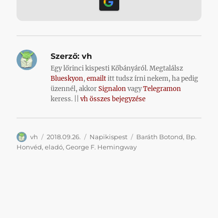
Szerző:
vh
Egy lőrinci kispesti Kőbányáról. Megtalálsz
Blueskyon
,
emailt
itt tudsz írni nekem, ha pedig
üzennél, akkor
Signalon
vagy
Telegramon
keress. ||
vh összes bejegyzése
Szerző
Közzétéve
Kategória
Címke
vh
2018.09.26.
Napikispest
Baráth Botond
,
Bp.
Honvéd
,
eladó
,
George F. Hemingway