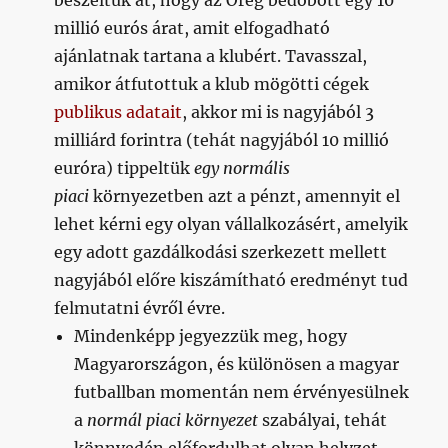
beszéltük át, hogy az Öreg bedobott egy 10
millió eurós árat, amit elfogadható
ajánlatnak tartana a klubért. Tavasszal,
amikor átfutottuk a klub mögötti cégek
publikus adatait
, akkor mi is nagyjából 3
milliárd forintra (tehát nagyjából 10 millió
euróra) tippeltük
egy normális
piaci
környezetben azt a pénzt, amennyit el
lehet kérni egy olyan vállalkozásért, amelyik
egy adott gazdálkodási szerkezett mellett
nagyjából előre kiszámítható eredményt tud
felmutatni évről évre.
Mindenképp jegyezzük meg, hogy
Magyarországon, és különösen a magyar
futballban momentán nem érvényesülnek
a
normál piaci környezet
szabályai, tehát