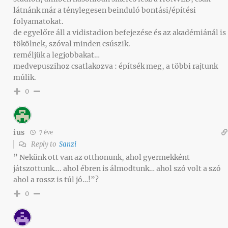
látnánk már a ténylegesen beinduló bontási/építési
folyamatokat.
de egyelőre áll a vidistadion befejezése és az akadémiánál is
tökölnek, szóval minden csúszik.
reméljük a legjobbakat…
medvepuszihoz csatlakozva : építsék meg, a többi rajtunk
múlik.
0
ius
7 éve
Reply to
Sanzi
” Nekünk ott van az otthonunk, ahol gyermekként
játszottunk…. ahol ébren is álmodtunk… ahol szó volt a szó
ahol a rossz is túl jó…!”?
0