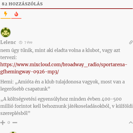
82
HOZZÁSZÓLÁS
Lelenc
7 éve
nem úgy tűnik, mint aki eladta volna a klubot, vagy azt
tervezi:
https://www.mixcloud.com/broadway_radio/sportarena-
gfhemingway-0926-mp3/
Hemi: „Amióta én a klub tulajdonosa vagyok, most van a
legerősebb csapatunk”
„A költségvetési egyensúlyhoz minden évben 400-500
millió forintot kell behoznunk játékoseladásokból, v külföldi
szereplésből”
0