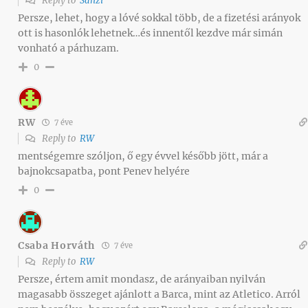
Reply to
Sanzi
Persze, lehet, hogy a lóvé sokkal több, de a fizetési arányok
ott is hasonlók lehetnek…és innentől kezdve már simán
vonható a párhuzam.
0
RW
7 éve
Reply to
RW
mentségemre szóljon, ő egy évvel később jött, már a
bajnokcsapatba, pont Penev helyére
0
Csaba Horváth
7 éve
Reply to
RW
Persze, értem amit mondasz, de arányaiban nyilván
magasabb összeget ajánlott a Barca, mint az Atletico. Arról