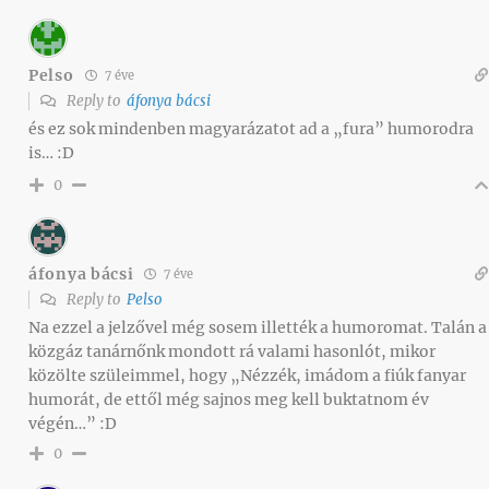
Pelso
7 éve
Reply to
áfonya bácsi
és ez sok mindenben magyarázatot ad a „fura” humorodra
is… :D
0
áfonya bácsi
7 éve
Reply to
Pelso
Na ezzel a jelzővel még sosem illették a humoromat. Talán a
közgáz tanárnőnk mondott rá valami hasonlót, mikor
közölte szüleimmel, hogy „Nézzék, imádom a fiúk fanyar
humorát, de ettől még sajnos meg kell buktatnom év
végén…” :D
0