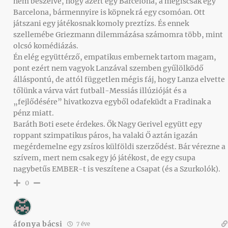
nem beszélve, hogy azért egy Barcelona, a mégiscsak egy
Barcelona, bármennyire is köpnek rá egy csomóan. Ott
játszani egy játékosnak komoly preztízs. És ennek
szellemébe Griezmann dilemmázása számomra több, mint
olcsó komédiázás.
Én elég együttérző, empatikus embernek tartom magam,
pont ezért nem vagyok Lanzával szemben gyűlölködő
álláspontú, de attól független mégis fáj, hogy Lanza elvette
tőlünk a várva várt futball-Messiás illúzióját és a
„fejlődésére” hivatkozva egyből odafeküdt a Fradinak a
pénz miatt.
Baráth Boti esete érdekes. Ők Nagy Gerivel együtt egy
roppant szimpatikus páros, ha valaki Ő aztán igazán
megérdemelne egy zsíros külföldi szerződést. Bár vérezne a
szívem, mert nem csak egy jó játékost, de egy csupa
nagybetűs EMBER-t is veszítene a Csapat (és a Szurkolók).
0
áfonya bácsi
7 éve