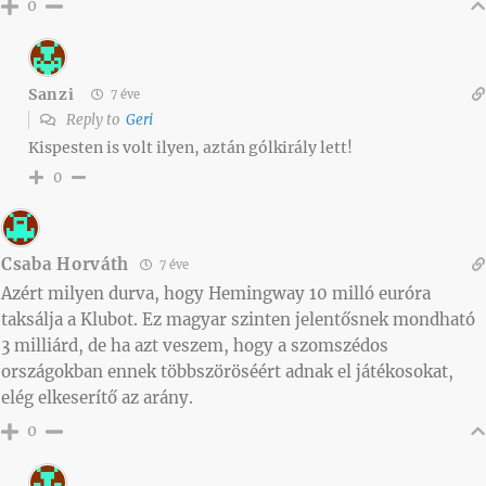
0
Sanzi
7 éve
Reply to
Geri
Kispesten is volt ilyen, aztán gólkirály lett!
0
Csaba Horváth
7 éve
Azért milyen durva, hogy Hemingway 10 milló euróra
taksálja a Klubot. Ez magyar szinten jelentősnek mondható
3 milliárd, de ha azt veszem, hogy a szomszédos
országokban ennek többszöröséért adnak el játékosokat,
elég elkeserítő az arány.
0