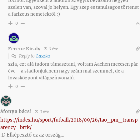
focibol. Egyebkent a Stadion az egyik bevasarlo negyed
szelen van, szoval jo helyen. Egy szep es tanulsagos törtenet
a farizeus nemetekröl :)
0
Ferenc Kiraly
7 éve
Reply to
Laszka
szia, ezt alá tudom támasztani, voltam Aachen meccsen pár
éve – a stadionjuk nem nagy szám mai szemmel, de a
lovasközpont világszínvonalú.
0
áfonya bácsi
7 éve
https://index.hu/sport/futball/2018/09/26/tao_pm_transp
arency_brfk/
:D Elképesztő ez az ország…