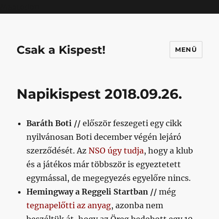
Mastodon
Csak a Kispest!
MENÜ
Napikispest 2018.09.26.
Baráth Boti //
először feszegeti egy cikk
nyilvánosan Boti december végén lejáró
szerződését. Az
NSO úgy tudja
, hogy a klub
és a játékos már többször is egyeztetett
egymással, de megegyezés egyelőre nincs.
Hemingway a Reggeli Startban //
még
tegnapelőtti az anyag
, azonba nem