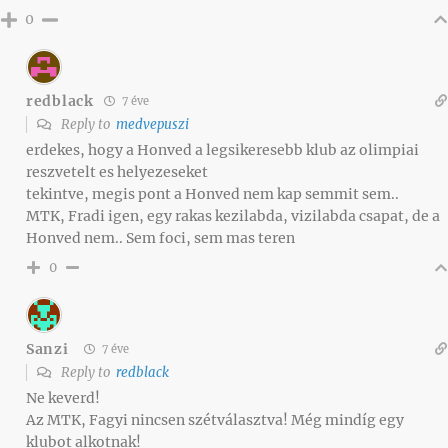
0
redblack
7 éve
Reply to
medvepuszi
erdekes, hogy a Honved a legsikeresebb klub az olimpiai
reszvetelt es helyezeseket
tekintve, megis pont a Honved nem kap semmit sem..
MTK, Fradi igen, egy rakas kezilabda, vizilabda csapat, de a
Honved nem.. Sem foci, sem mas teren
0
Sanzi
7 éve
Reply to
redblack
Ne keverd!
Az MTK, Fagyi nincsen szétválasztva! Még mindíg egy
klubot alkotnak!