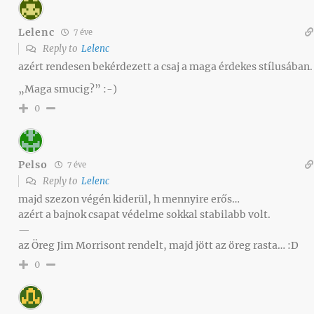
Lelenc
7 éve
Reply to
Lelenc
azért rendesen bekérdezett a csaj a maga érdekes stílusában.
„Maga smucig?” :-)
0
Pelso
7 éve
Reply to
Lelenc
majd szezon végén kiderül, h mennyire erős…
azért a bajnok csapat védelme sokkal stabilabb volt.
—
az Öreg Jim Morrisont rendelt, majd jött az öreg rasta… :D
0