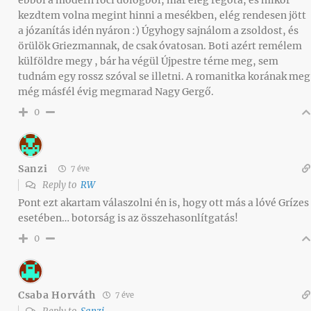
ebből a modern foci dologból, már elég régóta, és mikor
kezdtem volna megint hinni a mesékben, elég rendesen jött
a józanítás idén nyáron :) Úgyhogy sajnálom a zsoldost, és
örülök Griezmannak, de csak óvatosan. Boti azért remélem
külföldre megy , bár ha végül Újpestre térne meg, sem
tudnám egy rossz szóval se illetni. A romanitka korának meg
még másfél évig megmarad Nagy Gergő.
0
Sanzi
7 éve
Reply to
RW
Pont ezt akartam válaszolni én is, hogy ott más a lóvé Grízes
esetében… botorság is az összehasonlítgatás!
0
Csaba Horváth
7 éve