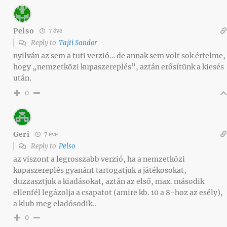
Pelso
7 éve
Reply to
Tajti Sandor
nyilván az sem a tuti verzió… de annak sem volt sok értelme,
hogy „nemzetközi kupaszereplés”, aztán erősítünk a kiesés
után.
0
Geri
7 éve
Reply to
Pelso
az viszont a legrosszabb verzió, ha a nemzetközi
kupaszereplés gyanánt tartogatjuk a játékosokat,
duzzasztjuk a kiadásokat, aztán az első, max. második
ellenfél legázolja a csapatot (amire kb. 10 a 8-hoz az esély),
a klub meg eladósodik..
0