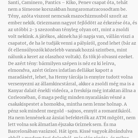
Santi, Caminero, Pantics – Kiko, Penev csapat óta, tehát
nem a Simeone korszakban hungaromatracosodtam be.
Tény, azóta viszont nemcsak mazochizmusból szorít az
ember nekik. Griezmann nagyot fejlődött az érkezése óta, és
az utóbbi 2-3 szezonban tényleg olyan ott, mint a zsoldi
volt nekünk. A játékos, akinek ha jó napja van, vállán viszi a
csapatot, de ha le tudják venni a pályáról, gond lehet (bár az
őt ellensúlyozók közelebb vannak hozzá szintben, mint
nálunk a keret az olaszhoz voltak). És tök jó olvasni ezeket.
De azért tény: bármilyen szépen is néz ez ki leírva,
elmondva, azért Grízes irdatlan dellákat kapott a
maradásért, lehet, ha Hemy tárcája is ennyire tudott volna
versenyezni az államkincstárral, akkor a zsoldi még ma is a
Kanyar dalait énekli videóra, a freskója még intaktan állna a
Corleonéban, ő maga pedig minden nyaralásán vésné a
csakakispestet a homokba, mintha nem lenne holnap. A
pénz sok mindent megold -sajnos, ennyit a romantikáról.
Ha nem lennének az ázsiai befektetők az ATM mögött, nem
lett volna sok álmatlan éjszaka Gríznek sem. És ma
Barcelonában varázsol. Hát igen. Kissé vagyok ábrándulva