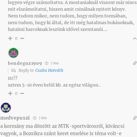
legyen végre számoltatva. A mostaniaknál viszont már nincs
mit elszámoltatni, hiszen amit csinálnak nyitott könyv.
Nem tudom mikor, nem tudom, hogy milyen formában,
nem tudom, hogy ki által, de itt még hatalmas bukásoknak,
hatalmi harcoknak leszünk idővel szemtanúi….
0
bendeguz1909
7 éve
Reply to
Csaba Horváth
itt??
sztem 5-10 éven belül kb. az egész világon..
0
medvepuszi
7 éve
a kormány ma döntött az MTK-sportvárosról, kíváncsi
vagyok, a Bozsikra szánt keret emelése is téma volt-e