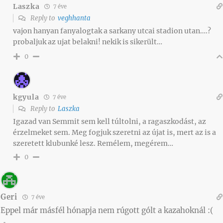
Laszka
7 éve
Reply to
veghhanta
vajon hanyan fanyalogtak a sarkany utcai stadion utan….?
probaljuk az ujat belakni! nekik is sikerült…
0
kgyula
7 éve
Reply to
Laszka
Igazad van Semmit sem kell túltolni, a ragaszkodást, az
érzelmeket sem. Meg fogjuk szeretni az újat is, mert az is a
szeretett klubunké lesz. Remélem, megérem…
0
Geri
7 éve
Eppel már másfél hónapja nem rúgott gólt a kazahoknál :(