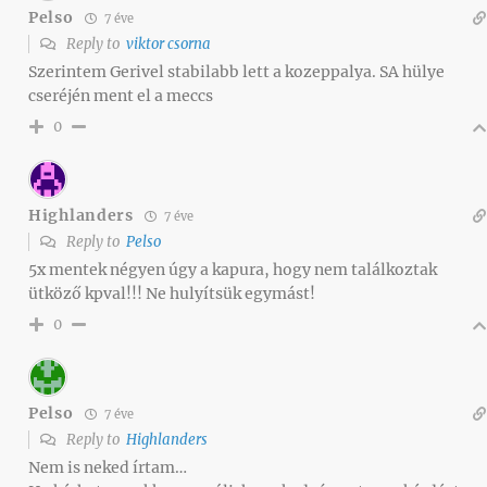
Pelso
7 éve
Reply to
viktor csorna
Szerintem Gerivel stabilabb lett a kozeppalya. SA hülye
cseréjén ment el a meccs
0
Highlanders
7 éve
Reply to
Pelso
5x mentek négyen úgy a kapura, hogy nem találkoztak
ütköző kpval!!! Ne hulyítsük egymást!
0
Pelso
7 éve
Reply to
Highlanders
Nem is neked írtam…