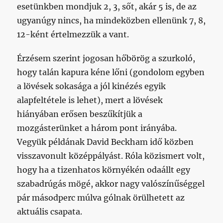
esetünkben mondjuk 2, 3, sőt, akár 5 is, de az
ugyanúgy nincs, ha mindeközben ellenünk 7, 8,
12-ként értelmezzük a vant.
Érzésem szerint jogosan hőbörög a szurkoló,
hogy talán kapura kéne lőni (gondolom egyben
a lövések sokasága a jól kinézés egyik
alapfeltétele is lehet), mert a lövések
hiányában erősen beszűkítjük a
mozgásterünket a három pont irányába.
Vegyük példának David Beckham idő közben
visszavonult középpályást. Róla közismert volt,
hogy ha a tizenhatos környékén odaállt egy
szabadrúgás mögé, akkor nagy valószínűséggel
pár másodperc múlva gólnak örülhetett az
aktuális csapata.