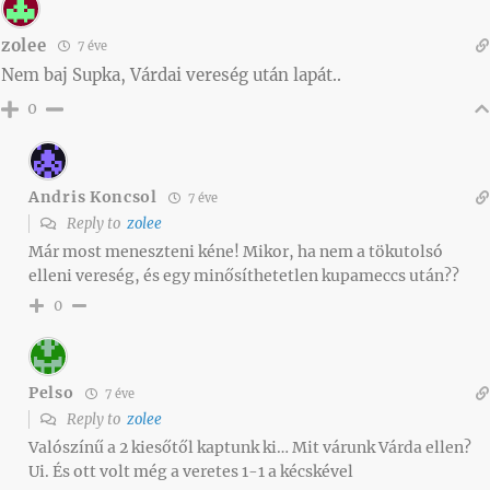
zolee
7 éve
Nem baj Supka, Várdai vereség után lapát..
0
Andris Koncsol
7 éve
Reply to
zolee
Már most meneszteni kéne! Mikor, ha nem a tökutolsó
elleni vereség, és egy minősíthetetlen kupameccs után??
0
Pelso
7 éve
Reply to
zolee
Valószínű a 2 kiesőtől kaptunk ki… Mit várunk Várda ellen?
Ui. És ott volt még a veretes 1-1 a kécskével