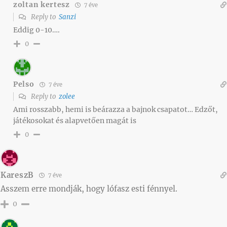
zoltan kertesz
7 éve
Reply to
Sanzi
Eddig 0-10….
0
Pelso
7 éve
Reply to
zolee
Ami rosszabb, hemi is beárazza a bajnok csapatot… Edzőt,
játékosokat és alapvetően magát is
0
KareszB
7 éve
Asszem erre mondják, hogy lófasz esti fénnyel.
0