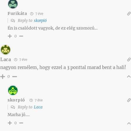
Furikáta
7 éve
Reply to
skorpió
Én is csalódott vagyok, de ez elég szomorú…
0
Laca
7 éve
nagyon remélem, hogy ezzel a 3 ponttal marad bent a hali!
0
skorpió
7 éve
Reply to
Laca
Marha jó….
0