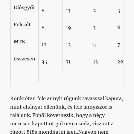
Diósgyőr
8
13
2
5
Felcsút
8
19
3
6
MTK
12
12
5
7
összesen
35
71
13
26
Konkrétan fele annyit rúgunk tavasszal kapura,
mint ahányat ellenünk, és fele annyiszor is
találunk. Ebből következik, hogy a négy
meccsen kapott öt gól nem csoda, viszont a
rúgott ötös mondhatni igen.Nagyon nem