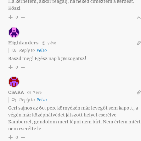
Ha kérhetem, akkor reagálj, ha neked címeztem a kérdést.
Köszi
0
Highlanders
7 éve
Reply to
Pelso
Baszd meg! Egész nap b@szogatsz!
0
CSAKA
7 éve
Reply to
Pelso
Geri sajnos az 60. perc környékén már levegőt sem kapott, a
végén már középhátvédet játszott helyet cserélve
Kamberrel, gondolom mert lépni nem bírt. Nem értem miért
nem cserélte le.
0