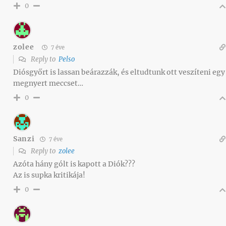
0
zolee
7 éve
Reply to
Pelso
Diósgyőrt is lassan beárazzák, és eltudtunk ott veszíteni egy
megnyert meccset…
0
Sanzi
7 éve
Reply to
zolee
Azóta hány gólt is kapott a Diók???
Az is supka kritikája!
0