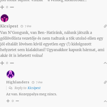
0
Kicsipest
7 éve
Van N’Gongunk, van Ben-Hatiránk, nálunk játszik a
góllövőlista vezetője és nem tudtunk a tök utolsó ellen egy
jól eltalált lövésen kívül egyetlen egy (!) kidolgozott
helyzetet sem kialakítani! Ugyanakkor kapunk hármat, ami
akár öt is lehetett volna!
0
Highlanders
7 éve
Reply to
Kicsipest
Az van. Kozeppalya meg nincs.
0