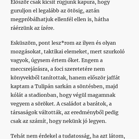
Először csak kicsit rúgjunk kapura, hogy
guruljon el legalább az ötösig, aztán
megpróbálhatjuk ellenfél ellen is, hátha
ráérzünk az ízére.
Esküszöm, pont lesz*rom az ilyen és olyan
mozgásokat, taktikai elemeket, mert szurkoló
vagyok, úgysem értem őket. Engem a
meccsrejárásra, a foci szeretetére nem
könyvekből tanítottak, hanem először jaffát
kaptam a Tulipán sarkán a söntésben, majd
kólát a stadionban, hogy végül magamnak
vegyem a söröket. A családot a barátok, a
társaságok váltották, az eredményből pedig
csak az számít, hogy nekünk jó legyen.
Tehát nem érdekel a tudatosság, ha azt látom,