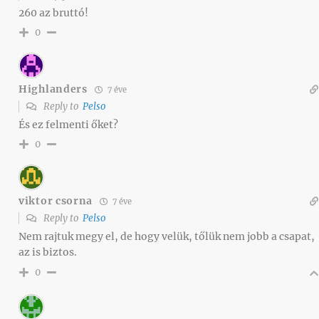
260 az bruttó!
0
Highlanders
7 éve
Reply to
Pelso
És ez felmenti őket?
0
viktor csorna
7 éve
Reply to
Pelso
Nem rajtuk megy el, de hogy velük, tőlük nem jobb a csapat,
az is biztos.
0