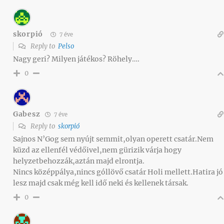
skorpió
7 éve
Reply to
Pelso
Nagy geri? Milyen játékos? Röhely….
0
Gabesz
7 éve
Reply to
skorpió
Sajnos N’Gog sem nyújt semmit,olyan operett csatár.Nem
küzd az ellenfél védőivel,nem gürizik várja hogy
helyzetbehozzák,aztán majd elrontja.
Nincs középpálya,nincs góllövő csatár Holi mellett.Hatira jó
lesz majd csak még kell idő neki és kellenek társak.
0