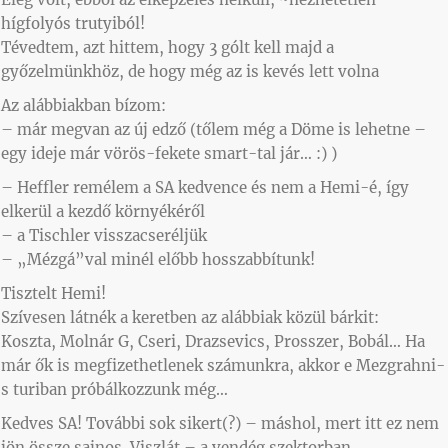
hígfolyós trutyiból!
Tévedtem, azt hittem, hogy 3 gólt kell majd a
győzelmünkhöz, de hogy még az is kevés lett volna
Az alábbiakban bízom:
– már megvan az új edző (tőlem még a Döme is lehetne –
egy ideje már vörös-fekete smart-tal jár… :) )
– Heffler remélem a SA kedvence és nem a Hemi-é, így
elkerül a kezdő környékéről
– a Tischler visszacseréljük
– „Mézgá”val minél előbb hosszabbítunk!
Tisztelt Hemi!
Szívesen látnék a keretben az alábbiak közül bárkit:
Koszta, Molnár G, Cseri, Drazsevics, Prosszer, Bobál… Ha
már ők is megfizethetlenek számunkra, akkor e Mezgrahni-
s turiban próbálkozzunk még…
Kedves SA! További sok sikert(?) – máshol, mert itt ez nem
jön össze sajnos. Viszlát – a vendég szektorban…