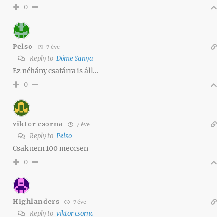
0
Pelso
7 éve
Reply to
Döme Sanya
Ez néhány csatárra is áll…
0
viktor csorna
7 éve
Reply to
Pelso
Csak nem 100 meccsen
0
Highlanders
7 éve
Reply to
viktor csorna