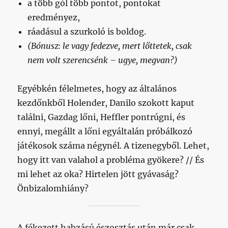
a több gól több pontot, pontokat
eredményez,
ráadásul a szurkoló is boldog.
(Bónusz: le vagy fedezve, mert lőttetek, csak
nem volt szerencsénk – ugye, megvan?)
Egyébkén félelmetes, hogy az általános
kezdőnkből Holender, Danilo szokott kaput
találni, Gazdag lőni, Heffler pontrúgni, és
ennyi, megállt a lőni egyáltalán próbálkozó
játékosok száma négynél. A tizenegyből. Lehet,
hogy itt van valahol a probléma gyökere? // És
mi lehet az oka? Hirtelen jött gyávaság?
Önbizalomhiány?
A fékezett habzású észosztás után már csak