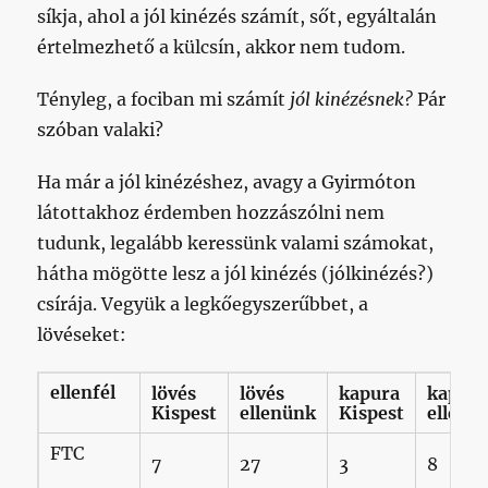
síkja, ahol a jól kinézés számít, sőt, egyáltalán
értelmezhető a külcsín, akkor nem tudom.
Tényleg, a fociban mi számít
jól kinézésnek?
Pár
szóban valaki?
Ha már a jól kinézéshez, avagy a Gyirmóton
látottakhoz érdemben hozzászólni nem
tudunk, legalább keressünk valami számokat,
hátha mögötte lesz a jól kinézés (jólkinézés?)
csírája. Vegyük a legkőegyszerűbbet, a
lövéseket:
ellenfél
lövés
lövés
kapura
kapur
Kispest
ellenünk
Kispest
ellenü
FTC
7
27
3
8