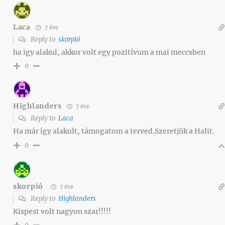
Laca
7 éve
Reply to
skorpió
ha igy alakul, akkor volt egy pozitívum a mai meccsben
0
Highlanders
7 éve
Reply to
Laca
Ha már így alakult, támogatom a terved.Szeretjük a Halit.
0
skorpió
7 éve
Reply to
Highlanders
Kispest volt nagyon szar!!!!!