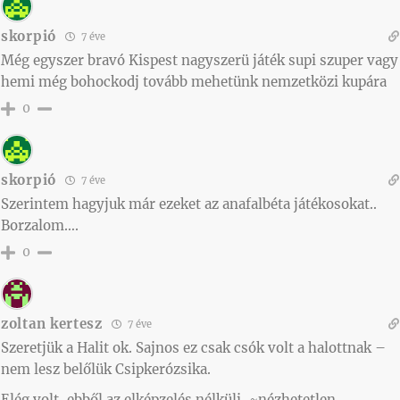
skorpió
7 éve
Még egyszer bravó Kispest nagyszerü játék supi szuper vagy
hemi még bohockodj tovább mehetünk nemzetközi kupára
0
skorpió
7 éve
Szerintem hagyjuk már ezeket az anafalbéta játékosokat..
Borzalom….
0
zoltan kertesz
7 éve
Szeretjük a Halit ok. Sajnos ez csak csók volt a halottnak –
nem lesz belőlük Csipkerózsika.
Elég volt, ebből az elképzelés nélküli, ~nézhetetlen