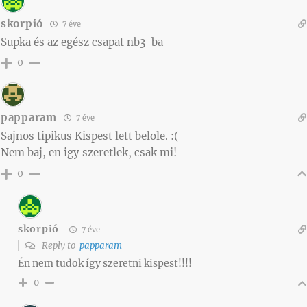
skorpió
7 éve
Supka és az egész csapat nb3-ba
0
papparam
7 éve
Sajnos tipikus Kispest lett belole. :(
Nem baj, en igy szeretlek, csak mi!
0
skorpió
7 éve
Reply to
papparam
Én nem tudok így szeretni kispest!!!!
0