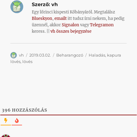
Szerző:
vh
Egy lőrinci kispesti Kőbányáról. Megtalálsz
Blueskyon
,
emailt
itt tudsz írni nekem, ha pedig
üzennél, akkor
Signalon
vagy
Telegramon
keress. ||
vh összes bejegyzése
Szerző
Közzétéve
Kategória
Címke
vh
2019.03.02.
Beharangozó
Haladás
,
kapura
lövés
,
lövés
396
HOZZÁSZÓLÁS