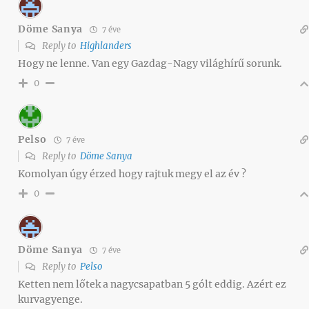
Döme Sanya
7 éve
Reply to
Highlanders
Hogy ne lenne. Van egy Gazdag-Nagy világhírű sorunk.
0
Pelso
7 éve
Reply to
Döme Sanya
Komolyan úgy érzed hogy rajtuk megy el az év ?
0
Döme Sanya
7 éve
Reply to
Pelso
Ketten nem lőtek a nagycsapatban 5 gólt eddig. Azért ez
kurvagyenge.