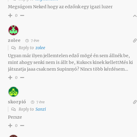
Megsúgom Neked hogy az edzőnk egy igazi luzer
0
zolee
7 éve
Reply to
zolee
Ugyan már ilyen jellemtelen edző mögé én sem állnék be,
mint ahogy senki nem is állt be, Kukocs kinek kellettMés ki
játszatja jaaa csak nem Supinnyó? Nincs több kérdésem…
0
skorpió
7 éve
Reply to
Sanzi
Persze
0