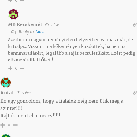
0
MB Kecskemét
7 éve
Reply to
Laca
Szerintem nagyon reménytelen helyzetben vannak már, de
ki tudja… Viszont ma kőkeményen küzdöttek, ha nem is
bennmaradásért, legalább a saját becsületükért. Ezért pedig
elismerés illeti Őket !
0
Antal
7 éve
Én úgy gondolom, hogy a fiatalok még nem ütik meg a
szintet!!!!
Rajtuk ment el a meccs!!!!!
0