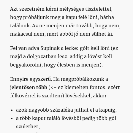
Azt szeretném kérni mélységes tisztelettel,
hogy próbáljunk meg a kapu felé lőni, hátha
találunk. Az ne menjen már tovább, hogy nem,
makacsul nem, mert abból jó nem sülhet ki.
Fel van adva Supinak a lecke: gólt kell lőni (ez
majd a dolgozatban lesz, addig a lövést kell
begyakorolni, hogy élesben is menjen).
Ennyire egyszerű. Ha megpróbálkozunk a
jelentősen több
(<- ez kiemelten fontos, ezért
félkövérrel is szedtem)
lövésekkel, akkor
azok nagyobb százaléka juthat el a kapuig,
a több kaput találó lövésből pedig több gól
születhet,