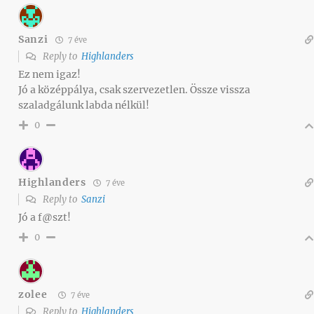
Sanzi
7 éve
Reply to
Highlanders
Ez nem igaz!
Jó a középpálya, csak szervezetlen. Össze vissza
szaladgálunk labda nélkül!
0
Highlanders
7 éve
Reply to
Sanzi
Jó a f@szt!
0
zolee
7 éve
Reply to
Highlanders