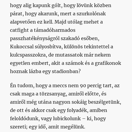
hogy alig kapunk gólt, hogy lövünk közben
párat, hogy akarunk, mert a szurkolónak
alapvetően ez kell. Majd utólag mehet a
catfight a támadóharmados
passzhatékényságról szakadó esőben,
Kukoccsal súlyosbítva, különös tekintettel a
kulcspasszokra, de mutassatok már nekem
egyetlen embert, akit a számok és a grafikonok
hoznak lázba egy stadionban?
Én tudom, hogy a meccs nem 90 percig tart, az
csak maga a törzsanyag, amiről előtte, és
amiről még utána nagyon sokáig beszélgetünk,
de ott és akkor csak egy folyadék, amiben
feloldódunk, vagy lubickolunk – ki, hogy
szereti; egy idő, amit megélünk.