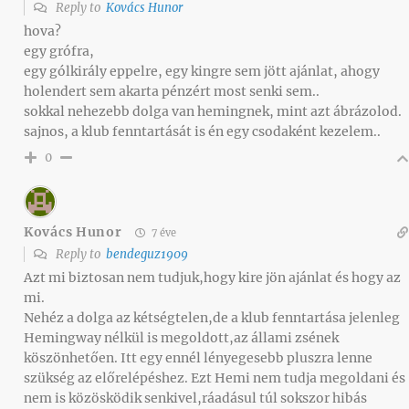
Reply to
Kovács Hunor
hova?
egy grófra,
egy gólkirály eppelre, egy kingre sem jött ajánlat, ahogy
holendert sem akarta pénzért most senki sem..
sokkal nehezebb dolga van hemingnek, mint azt ábrázolod.
sajnos, a klub fenntartását is én egy csodaként kezelem..
0
Kovács Hunor
7 éve
Reply to
bendeguz1909
Azt mi biztosan nem tudjuk,hogy kire jön ajánlat és hogy az
mi.
Nehéz a dolga az kétségtelen,de a klub fenntartása jelenleg
Hemingway nélkül is megoldott,az állami zsének
köszönhetően. Itt egy ennél lényegesebb pluszra lenne
szükség az előrelépéshez. Ezt Hemi nem tudja megoldani és
nem is közösködik senkivel,ráadásul túl sokszor hibás