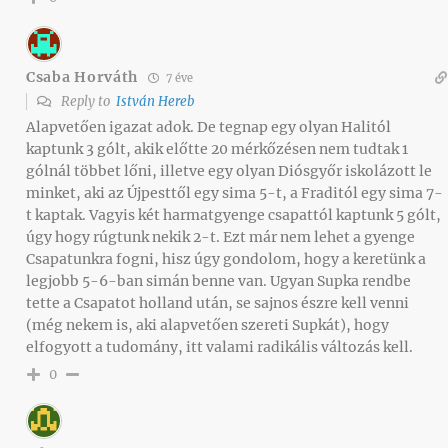
Csaba Horváth
7 éve
Reply to
István Hereb
Alapvetően igazat adok. De tegnap egy olyan Halitól
kaptunk 3 gólt, akik előtte 20 mérkőzésen nem tudtak 1
gólnál többet lőni, illetve egy olyan Diósgyőr iskolázott le
minket, aki az Újpesttől egy sima 5-t, a Fraditól egy sima 7-
t kaptak. Vagyis két harmatgyenge csapattól kaptunk 5 gólt,
úgy hogy rúgtunk nekik 2-t. Ezt már nem lehet a gyenge
Csapatunkra fogni, hisz úgy gondolom, hogy a keretünk a
legjobb 5-6-ban simán benne van. Ugyan Supka rendbe
tette a Csapatot holland után, se sajnos észre kell venni
(még nekem is, aki alapvetően szereti Supkát), hogy
elfogyott a tudomány, itt valami radikális változás kell.
0