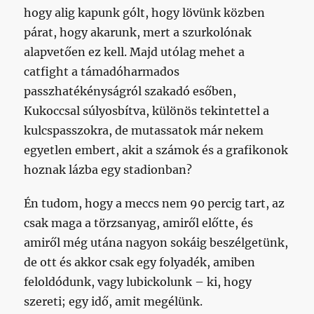
hogy alig kapunk gólt, hogy lövünk közben
párat, hogy akarunk, mert a szurkolónak
alapvetően ez kell. Majd utólag mehet a
catfight a támadóharmados
passzhatékényságról szakadó esőben,
Kukoccsal súlyosbítva, különös tekintettel a
kulcspasszokra, de mutassatok már nekem
egyetlen embert, akit a számok és a grafikonok
hoznak lázba egy stadionban?
Én tudom, hogy a meccs nem 90 percig tart, az
csak maga a törzsanyag, amiről előtte, és
amiről még utána nagyon sokáig beszélgetünk,
de ott és akkor csak egy folyadék, amiben
feloldódunk, vagy lubickolunk – ki, hogy
szereti; egy idő, amit megélünk.