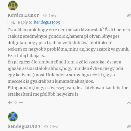
Kovács Hunor
7 éve
Reply to
bendeguz1909
Csodálkozunk,hogy erre nem sokan kíváncsiak? És itt nem is
csak az eredményre gondolok,hanem pl olyan lényeges
dolgokra,hogy pl a fradi nevelőklubjává léptünk elő.
Nekem ez nagyobb probléma,mint az,hogy szarok vagyunk.
Ez a tulaj hibája is.
Én pl egész életemben rühelltem a zöld szarokat és nem
igazán asszisztálok ahhoz,hogy minden évben megy oda
egy kedvenc(most Holender a soros,úgy néz ki),így a
meccsek is gyakrabban kimaradnak sajnos.
Elfogadnám,hogy csövesség van,de a játékosainkat lehetne
értékesíteni megfelőbb helyekre is.
0
bendeguz1909
7 éve