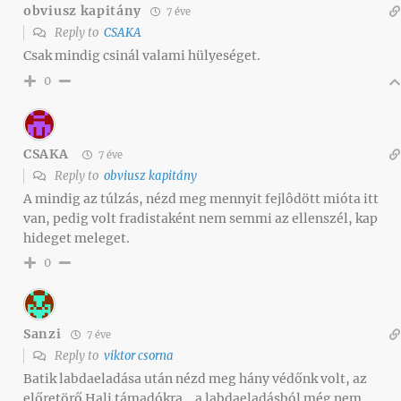
obviusz kapitány
7 éve
Reply to
CSAKA
Csak mindig csinál valami hülyeséget.
0
CSAKA
7 éve
Reply to
obviusz kapitány
A mindig az túlzás, nézd meg mennyit fejlôdött mióta itt
van, pedig volt fradistaként nem semmi az ellenszél, kap
hideget meleget.
0
Sanzi
7 éve
Reply to
viktor csorna
Batik labdaeladása után nézd meg hány védőnk volt, az
előretörő Hali támadókra… a labdaeladásból még nem