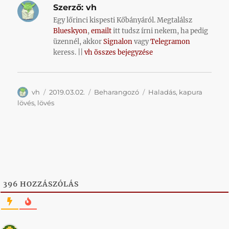
Szerző:
vh
Egy lőrinci kispesti Kőbányáról. Megtalálsz
Blueskyon
,
emailt
itt tudsz írni nekem, ha pedig
üzennél, akkor
Signalon
vagy
Telegramon
keress. ||
vh összes bejegyzése
Szerző
Közzétéve
Kategória
Címke
vh
2019.03.02.
Beharangozó
Haladás
,
kapura
lövés
,
lövés
396
HOZZÁSZÓLÁS