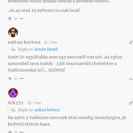
miközben óriási lyukak vannak a játékban miatta..
..és az utsó 25 méteren is csak bead.
0
zoltan kertesz
7 éve
Reply to
István Hereb
Azért itt egyáltalán nem egy meccsről van szó. Az egész
szezonból nem tudok ~3 jót összeszedni (beleértve a
Vadóczosokat is!)… SAJNOS!
0
Sch777
7 éve
Reply to
zoltan kertesz
Na azért a Vadóczos meccsek után mindig mosolyogva, jó
kedvvel tértem haza.
0