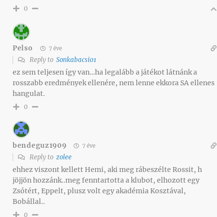
0
Pelso
7 éve
Reply to
Sonkabacsi01
ez sem teljesen így van…ha legalább a játékot látnánk a
rosszabb eredmények ellenére, nem lenne ekkora SA ellenes
hangulat.
0
bendeguz1909
7 éve
Reply to
zolee
ehhez viszont kellett Hemi, aki meg rábeszélte Rossit, h
jöjjön hozzánk..meg fenntartotta a klubot, elhozott egy
Zsótért, Eppelt, plusz volt egy akadémia Kosztával,
Bobállal..
0