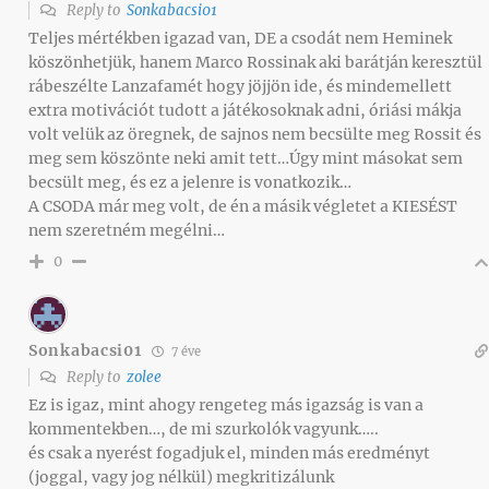
Reply to
Sonkabacsi01
Teljes mértékben igazad van, DE a csodát nem Heminek
köszönhetjük, hanem Marco Rossinak aki barátján keresztül
rábeszélte Lanzafamét hogy jöjjön ide, és mindemellett
extra motivációt tudott a játékosoknak adni, óriási mákja
volt velük az öregnek, de sajnos nem becsülte meg Rossit és
meg sem köszönte neki amit tett…Úgy mint másokat sem
becsült meg, és ez a jelenre is vonatkozik…
A CSODA már meg volt, de én a másik végletet a KIESÉST
nem szeretném megélni…
0
Sonkabacsi01
7 éve
Reply to
zolee
Ez is igaz, mint ahogy rengeteg más igazság is van a
kommentekben…, de mi szurkolók vagyunk…..
és csak a nyerést fogadjuk el, minden más eredményt
(joggal, vagy jog nélkül) megkritizálunk