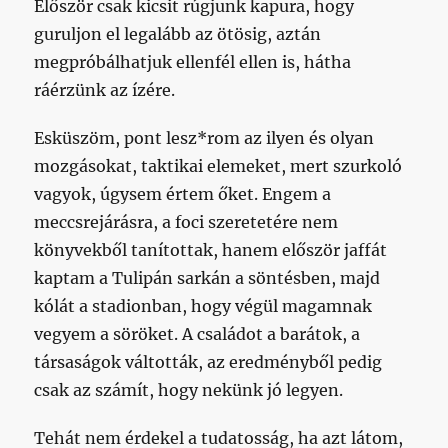
Először csak kicsit rúgjunk kapura, hogy
guruljon el legalább az ötösig, aztán
megpróbálhatjuk ellenfél ellen is, hátha
ráérzünk az ízére.
Esküszöm, pont lesz*rom az ilyen és olyan
mozgásokat, taktikai elemeket, mert szurkoló
vagyok, úgysem értem őket. Engem a
meccsrejárásra, a foci szeretetére nem
könyvekből tanítottak, hanem először jaffát
kaptam a Tulipán sarkán a söntésben, majd
kólát a stadionban, hogy végül magamnak
vegyem a söröket. A családot a barátok, a
társaságok váltották, az eredményből pedig
csak az számít, hogy nekünk jó legyen.
Tehát nem érdekel a tudatosság, ha azt látom,