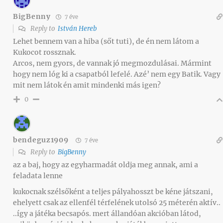
BigBenny
7 éve
Reply to
István Hereb
Lehet bennem van a hiba (sőt tuti), de én nem látom a
Kukocot rossznak.
Arcos, nem gyors, de vannak jó megmozdulásai. Mármint
hogy nem lóg ki a csapatból lefelé. Azé’ nem egy Batik. Vagy
mit nem látok én amit mindenki más igen?
0
bendeguz1909
7 éve
Reply to
BigBenny
az a baj, hogy az egyharmadát oldja meg annak, ami a
feladata lenne
kukocnak szélsőként a teljes pályahosszt be kéne játszani,
ehelyett csak az ellenfél térfelének utolsó 25 méterén aktív..
..így a játéka becsapós. mert állandóan akcióban látod,