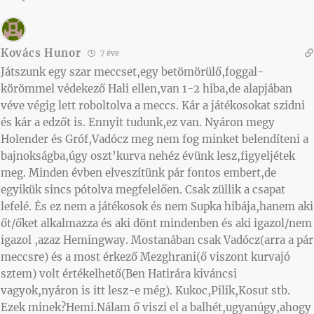
Kovács Hunor
7 éve
Játszunk egy szar meccset,egy betömörülő,foggal-
körömmel védekező Hali ellen,van 1-2 hiba,de alapjában
véve végig lett roboltolva a meccs. Kár a játékosokat szidni
és kár a edzőt is. Ennyit tudunk,ez van. Nyáron megy
Holender és Gróf,Vadócz meg nem fog minket belendíteni a
bajnokságba,úgy oszt’kurva nehéz évünk lesz,figyeljétek
meg. Minden évben elveszítünk pár fontos embert,de
egyikük sincs pótolva megfelelően. Csak züllik a csapat
lefelé. És ez nem a játékosok és nem Supka hibája,hanem aki
őt/őket alkalmazza és aki dönt mindenben és aki igazol/nem
igazol ,azaz Hemingway. Mostanában csak Vadócz(arra a pár
meccsre) és a most érkező Mezghrani(ő viszont kurvajó
sztem) volt értékelhető(Ben Hatirára kiváncsi
vagyok,nyáron is itt lesz-e még). Kukoc,Pilik,Kosut stb.
Ezek minek?Hemi.Nálam ő viszi el a balhét,ugyanúgy,ahogy