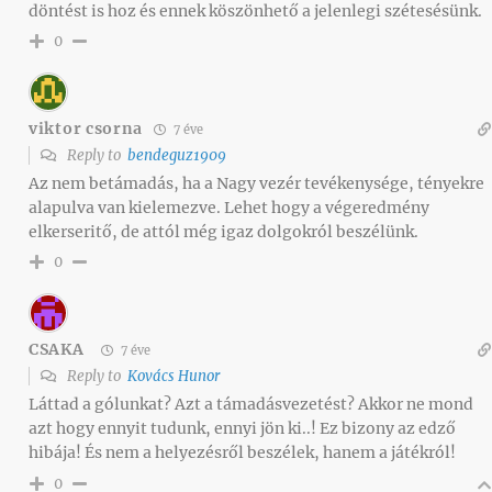
döntést is hoz és ennek köszönhető a jelenlegi szétesésünk.
0
viktor csorna
7 éve
Reply to
bendeguz1909
Az nem betámadás, ha a Nagy vezér tevékenysége, tényekre
alapulva van kielemezve. Lehet hogy a végeredmény
elkerseritő, de attól még igaz dolgokról beszélünk.
0
CSAKA
7 éve
Reply to
Kovács Hunor
Láttad a gólunkat? Azt a támadásvezetést? Akkor ne mond
azt hogy ennyit tudunk, ennyi jön ki..! Ez bizony az edző
hibája! És nem a helyezésről beszélek, hanem a játékról!
0