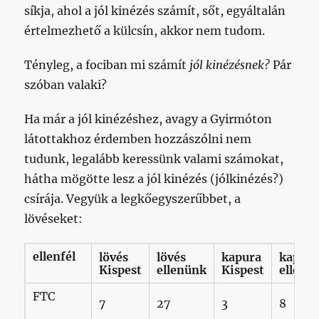
síkja, ahol a jól kinézés számít, sőt, egyáltalán
értelmezhető a külcsín, akkor nem tudom.
Tényleg, a fociban mi számít
jól kinézésnek?
Pár
szóban valaki?
Ha már a jól kinézéshez, avagy a Gyirmóton
látottakhoz érdemben hozzászólni nem
tudunk, legalább keressünk valami számokat,
hátha mögötte lesz a jól kinézés (jólkinézés?)
csírája. Vegyük a legkőegyszerűbbet, a
lövéseket:
ellenfél
lövés
lövés
kapura
kapur
Kispest
ellenünk
Kispest
ellenü
FTC
7
27
3
8