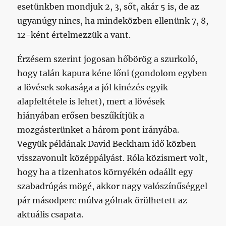
esetünkben mondjuk 2, 3, sőt, akár 5 is, de az
ugyanúgy nincs, ha mindeközben ellenünk 7, 8,
12-ként értelmezzük a vant.
Érzésem szerint jogosan hőbörög a szurkoló,
hogy talán kapura kéne lőni (gondolom egyben
a lövések sokasága a jól kinézés egyik
alapfeltétele is lehet), mert a lövések
hiányában erősen beszűkítjük a
mozgásterünket a három pont irányába.
Vegyük példának David Beckham idő közben
visszavonult középpályást. Róla közismert volt,
hogy ha a tizenhatos környékén odaállt egy
szabadrúgás mögé, akkor nagy valószínűséggel
pár másodperc múlva gólnak örülhetett az
aktuális csapata.