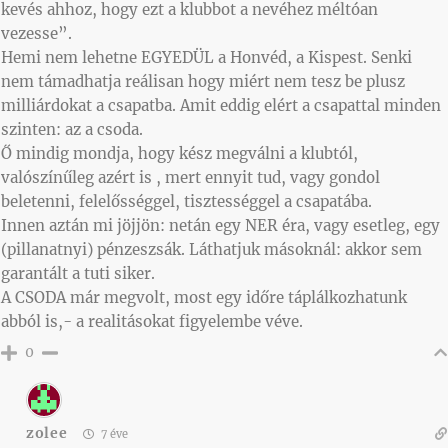
kevés ahhoz, hogy ezt a klubbot a nevéhez méltóan
vezesse”.
Hemi nem lehetne EGYEDÜL a Honvéd, a Kispest. Senki
nem támadhatja reálisan hogy miért nem tesz be plusz
milliárdokat a csapatba. Amit eddig elért a csapattal minden
szinten: az a csoda.
Ő mindig mondja, hogy kész megválni a klubtól,
valószínűleg azért is , mert ennyit tud, vagy gondol
beletenni, felelősséggel, tisztességgel a csapatába.
Innen aztán mi jöjjön: netán egy NER éra, vagy esetleg, egy
(pillanatnyi) pénzeszsák. Láthatjuk másoknál: akkor sem
garantált a tuti siker.
A CSODA már megvolt, most egy időre táplálkozhatunk
abból is,- a realitásokat figyelembe véve.
0
zolee
7 éve