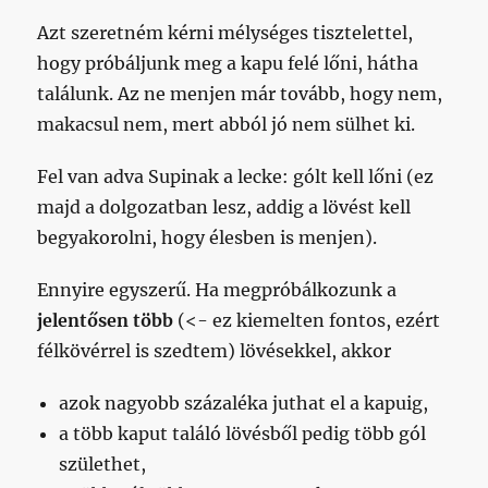
Azt szeretném kérni mélységes tisztelettel,
hogy próbáljunk meg a kapu felé lőni, hátha
találunk. Az ne menjen már tovább, hogy nem,
makacsul nem, mert abból jó nem sülhet ki.
Fel van adva Supinak a lecke: gólt kell lőni (ez
majd a dolgozatban lesz, addig a lövést kell
begyakorolni, hogy élesben is menjen).
Ennyire egyszerű. Ha megpróbálkozunk a
jelentősen több
(<- ez kiemelten fontos, ezért
félkövérrel is szedtem)
lövésekkel, akkor
azok nagyobb százaléka juthat el a kapuig,
a több kaput találó lövésből pedig több gól
születhet,