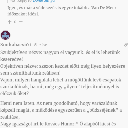
Reply to
Döme Sanya
Igen, és már a védekezés is egyre inkább a Van De Meer
időszakot idézi.
0
Sonkabacsi01
7 éve
Szubjektíven nézve: nagyon el vagyunk, és el is lehetünk
keseredve!
Objektíven nézve: szezon kezdet előtt még ilyen helyezésre
sem számíthattunk reálisan!
Vajon, milyen hangulata lehet a mögöttünk levő csapatok
szurkolóinak, ha mi, még egy „ilyen” teljesítménnyel is
előzzük őket?
Hemi nem Isten. Az nem gondolható, hogy varázslónak
képzeli magát, a működése egyszerűen a „büdzséjének” a
realitása,
Nagy igazságot irt le Kovács Hunor:” Ő alapból kicsi és