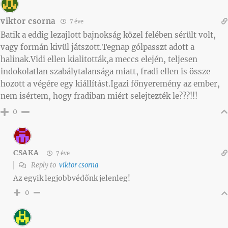
viktor csorna
7 éve
Batik a eddig lezajlott bajnokság közel felében sérült volt,
vagy formán kivül játszott.Tegnap gólpasszt adott a
halinak.Vidi ellen kialitották,a meccs elején, teljesen
indokolatlan szabálytalansága miatt, fradi ellen is össze
hozott a végére egy kiállítást.Igazi főnyeremény az ember,
nem isértem, hogy fradiban miért selejtezték le???!!!
0
CSAKA
7 éve
Reply to
viktor csorna
Az egyik legjobbvédőnk jelenleg!
0