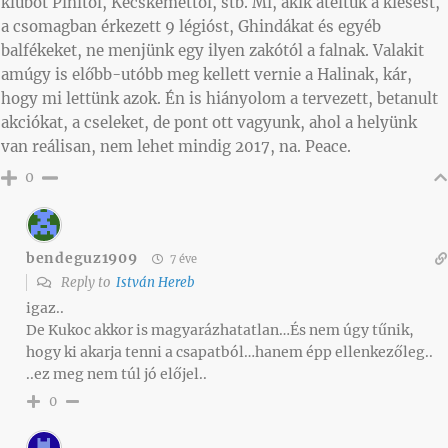
klubot Pinitől, Kecskeméttől, stb. Mi, akik átéltük a kiesést,
a csomagban érkezett 9 légióst, Ghindákat és egyéb
balfékeket, ne menjünk egy ilyen zakótól a falnak. Valakit
amúgy is előbb-utóbb meg kellett vernie a Halinak, kár,
hogy mi lettünk azok. Én is hiányolom a tervezett, betanult
akciókat, a cseleket, de pont ott vagyunk, ahol a helyünk
van reálisan, nem lehet mindig 2017, na. Peace.
0
bendeguz1909
7 éve
Reply to
István Hereb
igaz..
De Kukoc akkor is magyarázhatatlan…És nem úgy tűnik,
hogy ki akarja tenni a csapatból…hanem épp ellenkezőleg..
..ez meg nem túl jó előjel..
0