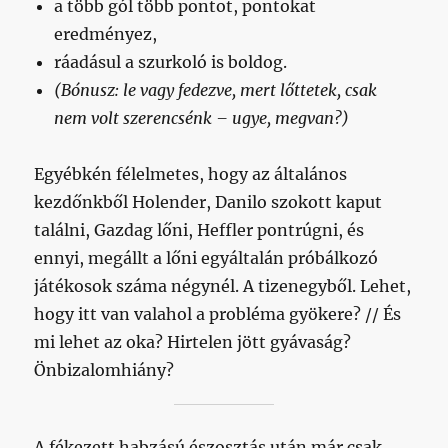
a több gól több pontot, pontokat
eredményez,
ráadásul a szurkoló is boldog.
(Bónusz: le vagy fedezve, mert lőttetek, csak
nem volt szerencsénk – ugye, megvan?)
Egyébkén félelmetes, hogy az általános
kezdőnkből Holender, Danilo szokott kaput
találni, Gazdag lőni, Heffler pontrúgni, és
ennyi, megállt a lőni egyáltalán próbálkozó
játékosok száma négynél. A tizenegyből. Lehet,
hogy itt van valahol a probléma gyökere? // És
mi lehet az oka? Hirtelen jött gyávaság?
Önbizalomhiány?
A fékezett habzású észosztás után már csak