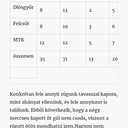
Diósgyőr
8
13
2
5
Felcsút
8
19
3
6
MTK
12
12
5
7
összesen
35
71
13
26
Konkrétan fele annyit rúgunk tavasszal kapura,
mint ahányat ellenünk, és fele annyiszor is
találunk. Ebből következik, hogy a négy
meccsen kapott öt gól nem csoda, viszont a
rúgott ötös mondhatni igen.Nagyon nem