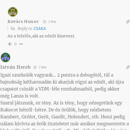
Kovács Hunor
7 éve
Reply to
CSAKA
Az a felelős,aki az edzőt kinevezi.
0
István Hereb
7 éve
Igazi szurkolók vagyunk… 2 pontra a dobogótól, túl a
bajnokság kétharmadán ki akarjuk rúgni az edzőt, aki újra
csapatot csinált a VDM-féle romhalmazból, pedig akkor
még Lanza is volt.
Szarul játszunk, ez tény. Az is tény, hogy nézegetünk egy
Kukocot hétről-hétre. De én örülök, hogy nézhetem
Kambert, Grófot, Gerit, Gazdit, Holendert, stb. Hemi pedig
nálam kivívta az örök tiszteletet már amikor megmentette a