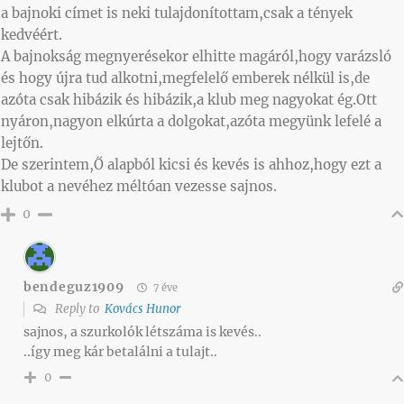
a bajnoki címet is neki tulajdonítottam,csak a tények
kedvéért.
A bajnokság megnyerésekor elhitte magáról,hogy varázsló
és hogy újra tud alkotni,megfelelő emberek nélkül is,de
azóta csak hibázik és hibázik,a klub meg nagyokat ég.Ott
nyáron,nagyon elkúrta a dolgokat,azóta megyünk lefelé a
lejtőn.
De szerintem,Ő alapból kicsi és kevés is ahhoz,hogy ezt a
klubot a nevéhez méltóan vezesse sajnos.
0
bendeguz1909
7 éve
Reply to
Kovács Hunor
sajnos, a szurkolók létszáma is kevés..
..így meg kár betalálni a tulajt..
0