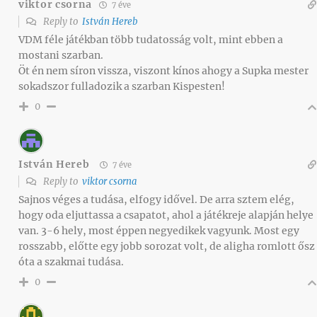
viktor csorna
7 éve
Reply to
István Hereb
VDM féle játékban több tudatosság volt, mint ebben a
mostani szarban.
Öt én nem síron vissza, viszont kínos ahogy a Supka mester
sokadszor fulladozik a szarban Kispesten!
0
István Hereb
7 éve
Reply to
viktor csorna
Sajnos véges a tudása, elfogy idővel. De arra sztem elég,
hogy oda eljuttassa a csapatot, ahol a játékreje alapján helye
van. 3-6 hely, most éppen negyedikek vagyunk. Most egy
rosszabb, előtte egy jobb sorozat volt, de aligha romlott ősz
óta a szakmai tudása.
0