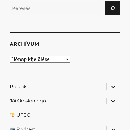
Keresés
ARCHÍVUM
Archívum
almenü
Rólunk
szétnyit
almenü
Játékoskeringő
szétnyit
UFCC
almenü
Podcast