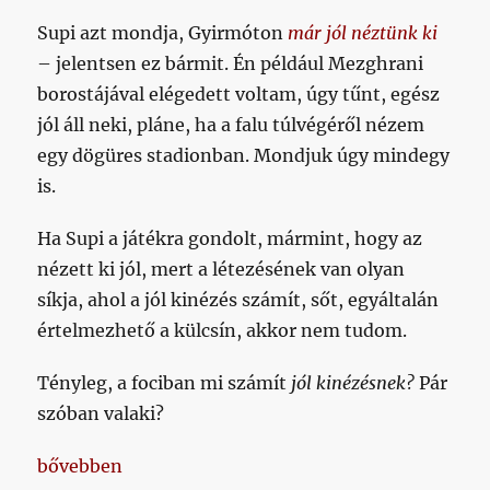
Supi azt mondja, Gyirmóton
már jól néztünk ki
– jelentsen ez bármit. Én például Mezghrani
borostájával elégedett voltam, úgy tűnt, egész
jól áll neki, pláne, ha a falu túlvégéről nézem
egy dögüres stadionban. Mondjuk úgy mindegy
is.
Ha Supi a játékra gondolt, mármint, hogy az
nézett ki jól, mert a létezésének van olyan
síkja, ahol a jól kinézés számít, sőt, egyáltalán
értelmezhető a külcsín, akkor nem tudom.
Tényleg, a fociban mi számít
jól kinézésnek?
Pár
szóban valaki?
„David Beckham találkozása Supka Attila szépségf
bővebben