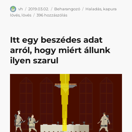
Szerző
Közzétéve
Kategória
Címke
vh
2019.03.02.
Beharangozó
Haladás
,
kapura
David
lövés
,
lövés
396 hozzászólás
Beckham
találkozása
Supka
Itt egy beszédes adat
Attila
szépségfogalmával
arról, hogy miért állunk
című
ilyen szarul
bejegyzéshez