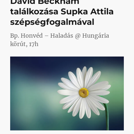
David Beckham
négy
válasz
találkozása Supka Attila
–
szépségfogalmával
és
nem
kicsi
Bp. Honvéd – Haladás @ Hungária
megdöbbenés
körút, 17h
című
bejegyzéshez