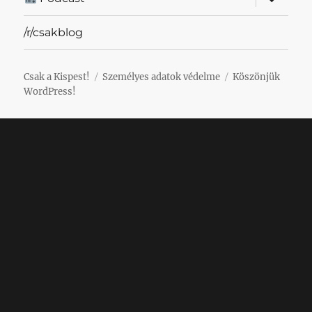
szétnyit
/r/csakblog
Csak a Kispest!
Személyes adatok védelme
Köszönjük
WordPress!