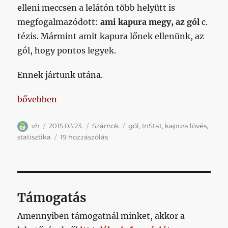
elleni meccsen a lelátón több helyütt is
megfogalmazódott:
ami kapura megy, az gól
c.
tézis. Mármint amit kapura lőnek ellenünk, az
gól, hogy pontos legyek.
Ennek jártunk utána.
„Itt egy beszédes adat arról, hogy miért állunk ilyen
bővebben
Szerző
Közzétéve
Kategória
Címke
vh
2015.03.23.
Számok
gól
,
InStat
,
kapura lövés
,
Itt
statisztika
19 hozzászólás
egy
beszédes
adat
arról,
hogy
Támogatás
miért
állunk
Amennyiben támogatnál minket, akkor a
ilyen