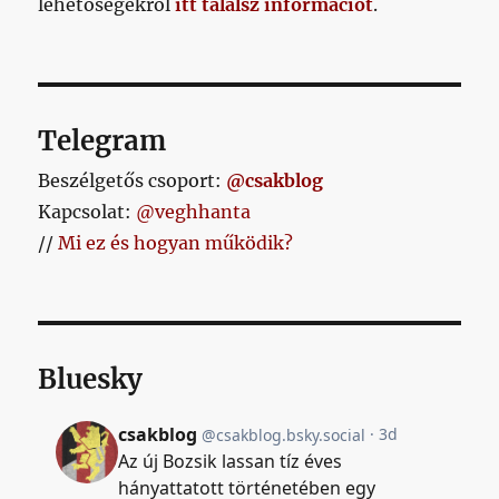
lehetőségekről
itt találsz információt
.
szarul
című
bejegyzéshez
Telegram
Beszélgetős csoport:
@csakblog
Kapcsolat:
@veghhanta
//
Mi ez és hogyan működik?
Bluesky