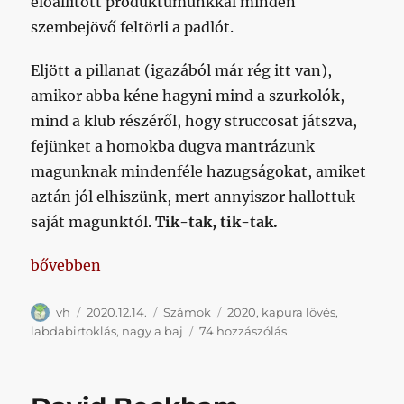
előállított produktumunkkal minden
szembejövő feltörli a padlót.
Eljött a pillanat (igazából már rég itt van),
amikor abba kéne hagyni mind a szurkolók,
mind a klub részéről, hogy struccosat játszva,
fejünket a homokba dugva mantrázunk
magunknak mindenféle hazugságokat, amiket
aztán jól elhiszünk, mert annyiszor hallottuk
saját magunktól.
Tik-tak, tik-tak.
„Négy kérdés, négy grafikon, négy válasz – és nem
bővebben
Szerző
Közzétéve
Kategória
Címke
vh
2020.12.14.
Számok
2020
,
kapura lövés
,
Négy
labdabirtoklás
,
nagy a baj
74 hozzászólás
kérdés,
négy
grafikon,