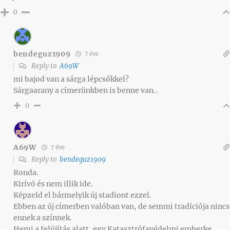
0
bendeguz1909
7 éve
Reply to
A69W
mi bajod van a sárga lépcsőkkel?
Sárgaarany a címerünkben is benne van..
0
A69W
7 éve
Reply to
bendeguz1909
Ronda.
Kirívó és nem illik ide.
Képzeld el bármelyik új stadiont ezzel.
Ebben az új címerben valóban van, de semmi tradíciója nincs
ennek a színnek.
Hemi a felújítás alatt, egy Katasztrófavédelmi emberke