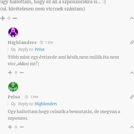
úgy hallottam, hogy ez áll a szponzorokra is… :)
(ui. kivételesen nem viccnek szántam)
0
Highlanders
7 éve
Reply to
Pelso
Több mint egy évtizede ami késik,nem múlik.Ha nem
vicc,akkor mi?;
0
Pelso
7 éve
Reply to
Highlanders
Úgy hallottam hogy csúszik a bemutatás, de megvan a
szponzor.
0