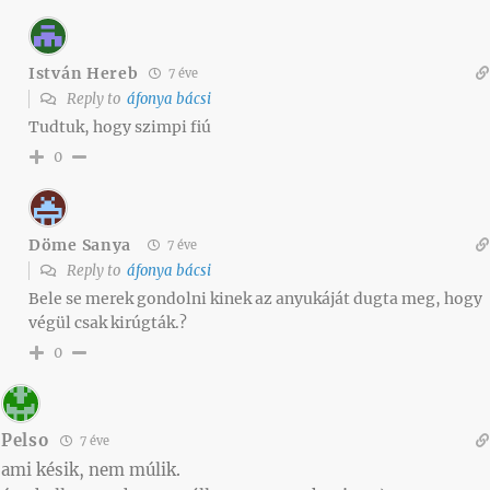
István Hereb
7 éve
Reply to
áfonya bácsi
Tudtuk, hogy szimpi fiú
0
Döme Sanya
7 éve
Reply to
áfonya bácsi
Bele se merek gondolni kinek az anyukáját dugta meg, hogy
végül csak kirúgták.?
0
Pelso
7 éve
ami késik, nem múlik.