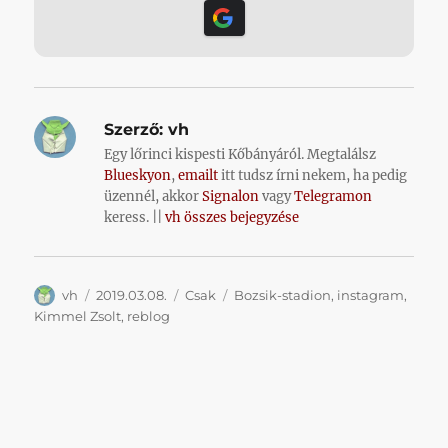
Szerző:
vh
Egy lőrinci kispesti Kőbányáról. Megtalálsz
Blueskyon
,
emailt
itt tudsz írni nekem, ha pedig
üzennél, akkor
Signalon
vagy
Telegramon
keress. ||
vh összes bejegyzése
Szerző
Közzétéve
Kategória
Címke
vh
2019.03.08.
Csak
Bozsik-stadion
,
instagram
,
Kimmel Zsolt
,
reblog