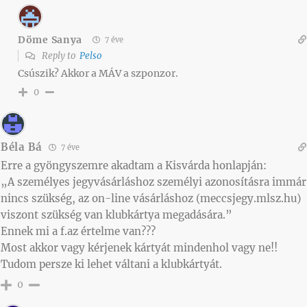
Döme Sanya
7 éve
Reply to
Pelso
Csúszik? Akkor a MÁV a szponzor.
0
Béla Bá
7 éve
Erre a gyöngyszemre akadtam a Kisvárda honlapján:
„A személyes jegyvásárláshoz személyi azonosításra immár
nincs szükség, az on-line vásárláshoz (meccsjegy.mlsz.hu)
viszont szükség van klubkártya megadására.”
Ennek mi a f.az értelme van???
Most akkor vagy kérjenek kártyát mindenhol vagy ne!!
Tudom persze ki lehet váltani a klubkártyát.
0