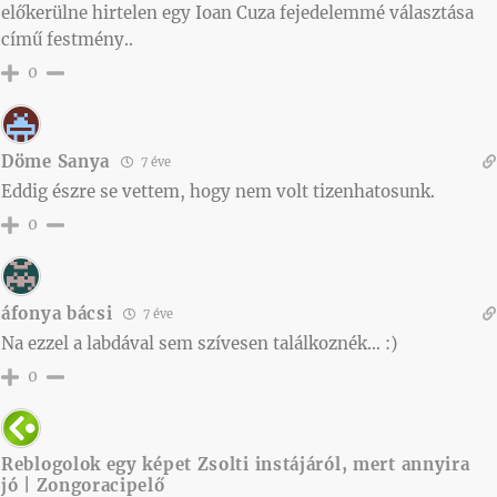
előkerülne hirtelen egy Ioan Cuza fejedelemmé választása
című festmény..
0
Döme Sanya
7 éve
Eddig észre se vettem, hogy nem volt tizenhatosunk.
0
áfonya bácsi
7 éve
Na ezzel a labdával sem szívesen találkoznék… :)
0
Reblogolok egy képet Zsolti instájáról, mert annyira
jó | Zongoracipelő