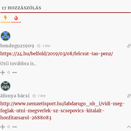
17
HOZZÁSZÓLÁS
bendeguz1909
7 éve
https://24.hu/belfold/2019/03/08/felcsut-tao-penz/
O1G továbbra is..
0
áfonya bácsi
7 éve
http://www.nemzetisport.hu/labdarugo_nb_i/vidi-meg-
foglak-utni-megverlek-sz-scsepovics-kitalalt-
honfitarsarol-2688083
0