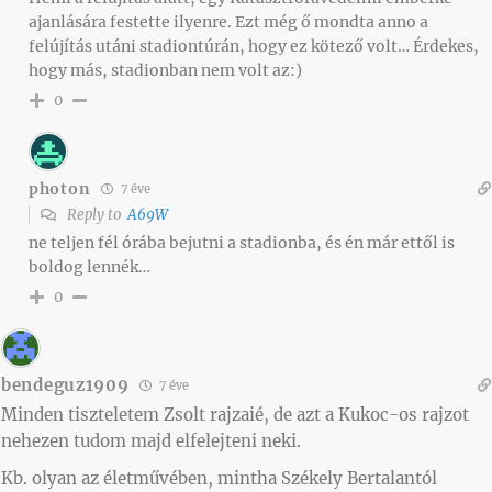
ajanlására festette ilyenre. Ezt még ő mondta anno a
felújítás utáni stadiontúrán, hogy ez kötező volt… Érdekes,
hogy más, stadionban nem volt az:)
0
photon
7 éve
Reply to
A69W
ne teljen fél órába bejutni a stadionba, és én már ettől is
boldog lennék…
0
bendeguz1909
7 éve
Minden tiszteletem Zsolt rajzaié, de azt a Kukoc-os rajzot
nehezen tudom majd elfelejteni neki.
Kb. olyan az életművében, mintha Székely Bertalantól