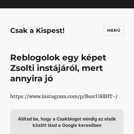
Mastodon
Csak a Kispest!
MENÜ
Reblogolok egy képet
Zsolti instájáról, mert
annyira jó
https://www.instagram.com/p/BurcU8llHT-/
Állítsd be, hogy a Csakblogot mindig az elsők
között lásd a Google keresőben