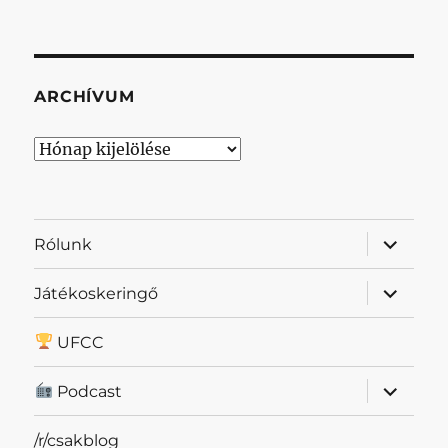
ARCHÍVUM
Archívum
almenü
Rólunk
szétnyit
almenü
Játékoskeringő
szétnyit
UFCC
almenü
Podcast
szétnyit
/r/csakblog