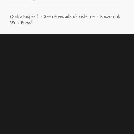
Csak a Kispest!
Személyes adatok védelme
Köszönjük
WordPress!