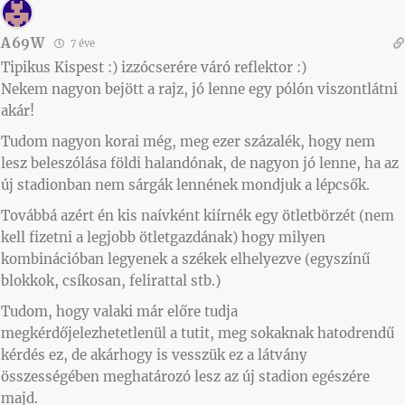
A69W
7 éve
Tipikus Kispest :) izzócserére váró reflektor :)
Nekem nagyon bejött a rajz, jó lenne egy pólón viszontlátni
akár!
Tudom nagyon korai még, meg ezer százalék, hogy nem
lesz beleszólása földi halandónak, de nagyon jó lenne, ha az
új stadionban nem sárgák lennének mondjuk a lépcsők.
Továbbá azért én kis naívként kiírnék egy ötletbörzét (nem
kell fizetni a legjobb ötletgazdának) hogy milyen
kombinációban legyenek a székek elhelyezve (egyszínű
blokkok, csíkosan, felirattal stb.)
Tudom, hogy valaki már előre tudja
megkérdőjelezhetetlenül a tutit, meg sokaknak hatodrendű
kérdés ez, de akárhogy is vesszük ez a látvány
összességében meghatározó lesz az új stadion egészére
majd.