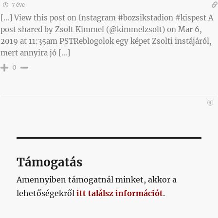
7 éve
[…] View this post on Instagram #bozsikstadion #kispest A
post shared by Zsolt Kimmel (@kimmelzsolt) on Mar 6,
2019 at 11:35am PSTReblogolok egy képet Zsolti instájáról,
mert annyira jó […]
0
Támogatás
Amennyiben támogatnál minket, akkor a
lehetőségekről
itt találsz információt
.