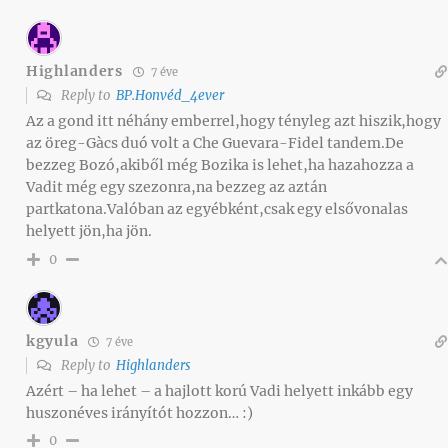
Highlanders
7 éve
Reply to
BP.Honvéd_4ever
Az a gond itt néhány emberrel,hogy tényleg azt hiszik,hogy
az öreg-Gàcs duó volt a Che Guevara-Fidel tandem.De
bezzeg Bozó,akiből még Bozika is lehet,ha hazahozza a
Vadit még egy szezonra,na bezzeg az aztán
partkatona.Valóban az egyébként,csak egy elsővonalas
helyett jön,ha jön.
0
kgyula
7 éve
Reply to
Highlanders
Azért – ha lehet – a hajlott korú Vadi helyett inkább egy
huszonéves irányítót hozzon… :)
0