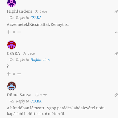
Highlanders
7 éve
Reply to
CSAKA
A szemetek!Kicsinàltàk Kennyt is.
0
CSAKA
7 éve
Reply to
Highlanders
?
0
Döme Sanya
7 éve
Reply to
CSAKA
A híradóban látszott. Ngog parádés labdalevétel után
kapásból belőtte kb. 6 méterről.