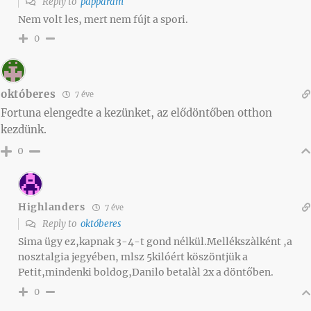
Reply to
papparam
Nem volt les, mert nem fújt a spori.
0
októberes
7 éve
Fortuna elengedte a kezünket, az elődöntőben otthon
kezdünk.
0
Highlanders
7 éve
Reply to
októberes
Sima ügy ez,kapnak 3-4-t gond nélkül.Mellékszàlként ,a
nosztalgia jegyében, mlsz 5kilóért köszöntjük a
Petit,mindenki boldog,Danilo betalàl 2x a döntőben.
0