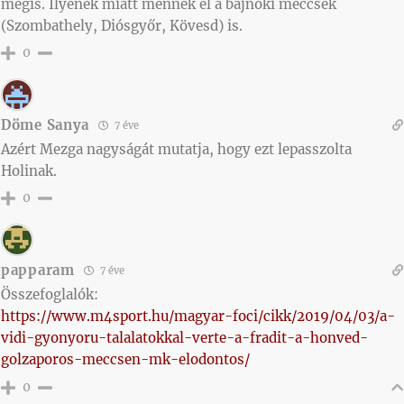
mégis. Ilyenek miatt mennek el a bajnoki meccsek
(Szombathely, Diósgyőr, Kövesd) is.
0
Döme Sanya
7 éve
Azért Mezga nagyságát mutatja, hogy ezt lepasszolta
Holinak.
0
papparam
7 éve
Összefoglalók:
https://www.m4sport.hu/magyar-foci/cikk/2019/04/03/a-
vidi-gyonyoru-talalatokkal-verte-a-fradit-a-honved-
golzaporos-meccsen-mk-elodontos/
0