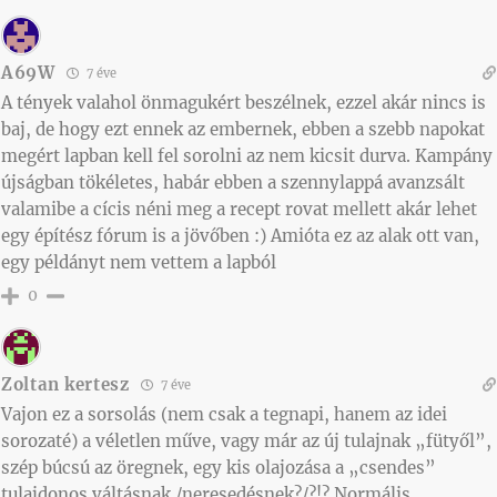
A69W
7 éve
A tények valahol önmagukért beszélnek, ezzel akár nincs is
baj, de hogy ezt ennek az embernek, ebben a szebb napokat
megért lapban kell fel sorolni az nem kicsit durva. Kampány
újságban tökéletes, habár ebben a szennylappá avanzsált
valamibe a cícis néni meg a recept rovat mellett akár lehet
egy építész fórum is a jövőben :) Amióta ez az alak ott van,
egy példányt nem vettem a lapból
0
Zoltan kertesz
7 éve
Vajon ez a sorsolás (nem csak a tegnapi, hanem az idei
sorozaté) a véletlen műve, vagy már az új tulajnak „fütyől”,
szép búcsú az öregnek, egy kis olajozása a „csendes”
tulajdonos váltásnak /neresedésnek?/?!? Normális