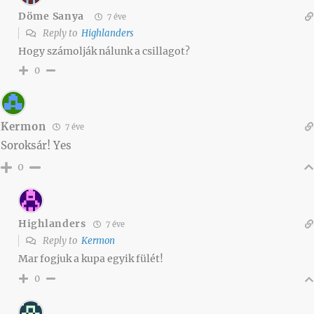
Döme Sanya
7 éve
Reply to
Highlanders
Hogy számolják nálunk a csillagot?
0
Kermon
7 éve
Soroksár! Yes
0
Highlanders
7 éve
Reply to
Kermon
Mar fogjuk a kupa egyik fülét!
0