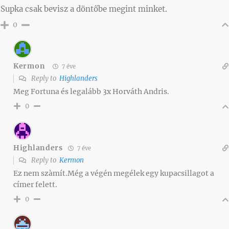
Supka csak bevisz a döntőbe megint minket.
0
Kermon
7 éve
Reply to
Highlanders
Meg Fortuna és legalább 3x Horváth Andris.
0
Highlanders
7 éve
Reply to
Kermon
Ez nem szàmít.Még a végén megélek egy kupacsillagot a
címer felett.
0