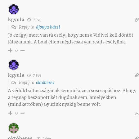
kgyula
7 éve
Reply to
áfonya bácsi
Jó ez így, mert van rá esély, hogy nem a Vidivel kell döntőt
játszanunk. A Loki ellen mégiscsak van reális esélyünk.
0
kgyula
7 éve
Reply to
októberes
A védők balfaszságának semmi köze a soscsapáshoz. Ahogy
a tegnap beszopott két dugónak sem, amelyekben
(mindkettőben) Gyurink nyakig benne volt.
0
októberes
7 éve