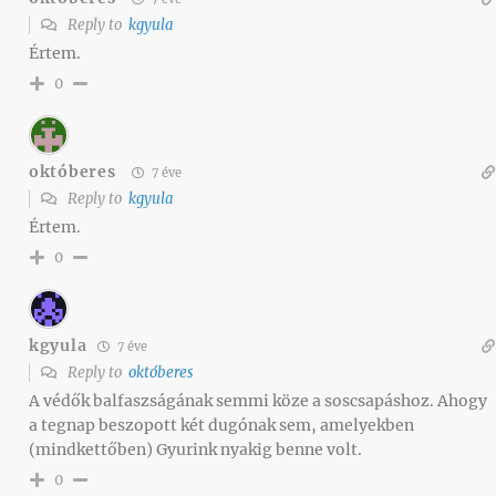
Reply to
kgyula
Értem.
0
októberes
7 éve
Reply to
kgyula
Értem.
0
kgyula
7 éve
Reply to
októberes
A védők balfaszságának semmi köze a soscsapáshoz. Ahogy
a tegnap beszopott két dugónak sem, amelyekben
(mindkettőben) Gyurink nyakig benne volt.
0