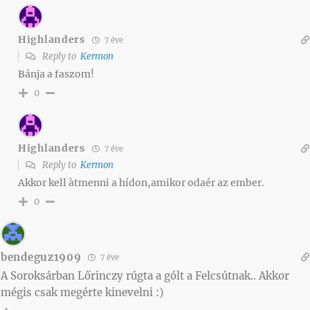
Highlanders
7 éve
Reply to
Kermon
Bánja a faszom!
0
Highlanders
7 éve
Reply to
Kermon
Akkor kell àtmenni a hídon,amikor odaér az ember.
0
bendeguz1909
7 éve
A Soroksárban Lőrinczy rúgta a gólt a Felcsútnak.. Akkor
mégis csak megérte kinevelni :)