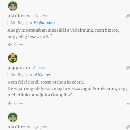
októberes
7 éve
Reply to
Highlanders
Ahogy mostanában muzsikál a védelmünk, nem biztos,
hogy elég lesz az a 2. ?
0
papparam
7 éve
Reply to
októberes
Nem feltétlenül rossz otthon kezdeni.
De vajon engedélyezik majd a visszavágót Soroksáron, vagy
mehetünk mondjuk a Gruppiba?
0
októberes
7 éve