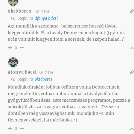
októberes
7 éve
Reply to
áfonya bácsi
Azt mondják a szerencse-balszerencse hosszú távon
kiegyenlítődik. Pl. a tavaly Debrecenben kapott 3 gólunk
után volt mit kiegyenlíteni a sorsnak, de szépen halad. ?
0
áfonya bácsi
7 éve
Reply to
októberes
Mondjuk túraként jobban örültem volna Debrecennek,
megismételtük volna cimborámmal a tavalyi délután
gyógyfürdőben ázás, este meccsnézés programot, persze a
srácok jól vissza is vágtak volna a tavalyiért… Persze a
döntőben még visszavághatunk, mondjuk 2-2 után
tizenegyesekkel, ha már Supka. :)
0