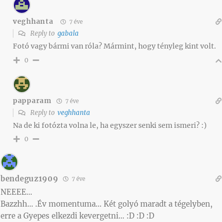
veghhanta
7 éve
Reply to
gabala
Fotó vagy bármi van róla? Mármint, hogy tényleg kint volt.
0
papparam
7 éve
Reply to
veghhanta
Na de ki fotózta volna le, ha egyszer senki sem ismeri? :)
0
bendeguz1909
7 éve
NEEEE…
Bazzhh… .Év momentuma… Két golyó maradt a tégelyben,
erre a Gyepes elkezdi kevergetni… :D :D :D