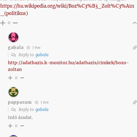
https://hu.wikipedia.org/wiki/Boz%C3%B3_Zolt%C3%A1n
_(politikus)
0
gabala
7 éve
Reply to
gabala
http://adatbazis.k-monitor.hu/adatbazis/cimkek/bozo-
zoltan
0
papparam
7 éve
Reply to
gabala
Infó áradat.
0