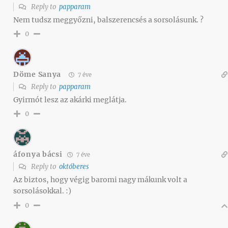
Reply to
papparam
Nem tudsz meggyőzni, balszerencsés a sorsolásunk. ?
0
Döme Sanya
7 éve
Reply to
papparam
Gyirmót lesz az akárki meglátja.
0
áfonya bácsi
7 éve
Reply to
októberes
Az biztos, hogy végig baromi nagy mákunk volt a
sorsolásokkal. :)
0