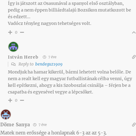
Így is játszott az Osasunával a spanyol első osztályban,
pedig a nem éppen billiárdtalajú Bozsikon mutatkozott be
és edzett…
Vadócz tényleg nagyon tehetséges volt.
0
István Hereb
7 éve
Reply to
bendeguz1909
Mondjuk ha hamar kikerül, bármi lehetett volna belőle. De
nem a realt kell egy magyar futballistának célba venni, úgy
kell epítkezni, ahogy a kis Szoboszlai csinálja – férjen be a
csapatba és egyesével vegye a lépcsőket.
0
Döme Sanya
7 éve
Matek nem erőssége a honlapnak 6-3 az az 5-3.