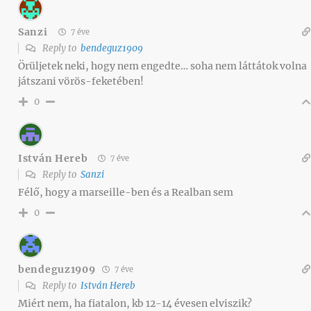
Sanzi
7 éve
Reply to
bendeguz1909
Örüljetek neki, hogy nem engedte… soha nem láttátok volna
játszani vörös-feketében!
0
István Hereb
7 éve
Reply to
Sanzi
Félő, hogy a marseille-ben és a Realban sem
0
bendeguz1909
7 éve
Reply to
István Hereb
Miért nem, ha fiatalon, kb 12-14 évesen elviszik?