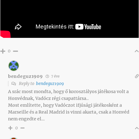
0
bendeguz1909
7 éve
Reply to
bendeguz1909
A srác most mondta, hogy ő korosztályos játékosa volt a
Honvédnak, Vadócz régi csapattársa..
Most említette, hogy Vadóczot ifjúsági játékosként a
Marseille és a Real Madrid is vinni akarta, csak a Honvéd
nem engedte el…
0