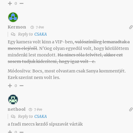
0
Kermon
7 éve
Reply to
CSAKA
Egy kamera volt kinn a VIP-ben,
valószínűleg lemaradtak a
meccs elejéről
. N’Gog olyan egyedül volt, hogy körülöttem
mindenki lest mondott.
Ha nincs róla felvétel, akkor ezt
sosem tudjuk kideríteni, hogy igaz volt -e.
Módosítva: Bocs, most olvastam csak Sanya kommentjét.
Ezek szerint nem volt les.
0
nethool
7 éve
Reply to
CSAKA
a fradi meccs kezdő sípszavát várták
0