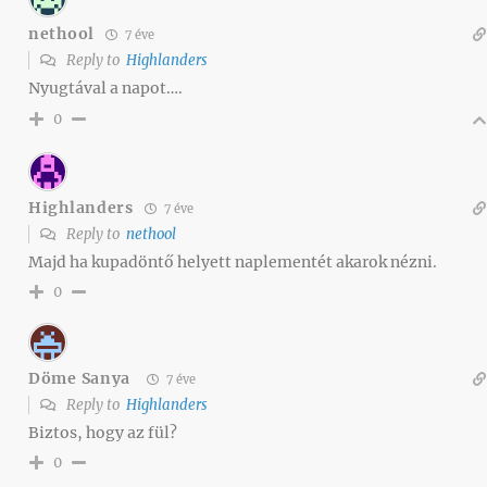
nethool
7 éve
Reply to
Highlanders
Nyugtával a napot….
0
Highlanders
7 éve
Reply to
nethool
Majd ha kupadöntő helyett naplementét akarok nézni.
0
Döme Sanya
7 éve
Reply to
Highlanders
Biztos, hogy az fül?
0