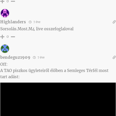
0
Highlanders
7 éve
Sorsolás.Most.M4 live osszefoglaloval
0
bendeguz1909
7 éve
Off:
A TAO piszkos ügyleteiről élőben a Semleges Térfél most
tart adást: