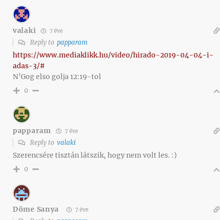
valaki
7 éve
Reply to
papparam
https://www.mediaklikk.hu/video/hirado-2019-04-04-i-
adas-3/#
N’Gog elso golja 12:19-tol
0
papparam
7 éve
Reply to
valaki
Szerencsére tisztán látszik, hogy nem volt les. :)
0
Döme Sanya
7 éve