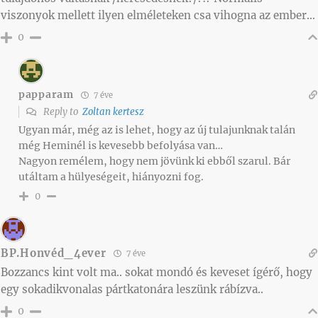
viszonyok mellett ilyen elméleteken csa vihogna az ember…
0
papparam
7 éve
Reply to
Zoltan kertesz
Ugyan már, még az is lehet, hogy az új tulajunknak talán
még Heminél is kevesebb befolyása van…
Nagyon remélem, hogy nem jövünk ki ebből szarul. Bár
utáltam a hülyeségeit, hiányozni fog.
0
BP.Honvéd_4ever
7 éve
Bozzancs kint volt ma.. sokat mondó és keveset ígérő, hogy
egy sokadikvonalas pártkatonára leszünk rábízva..
0