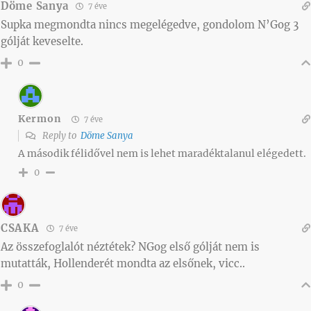
Döme Sanya
7 éve
Supka megmondta nincs megelégedve, gondolom N’Gog 3
gólját keveselte.
0
Kermon
7 éve
Reply to
Döme Sanya
A második félidővel nem is lehet maradéktalanul elégedett.
0
CSAKA
7 éve
Az összefoglalót néztétek? NGog első gólját nem is
mutatták, Hollenderét mondta az elsőnek, vicc..
0