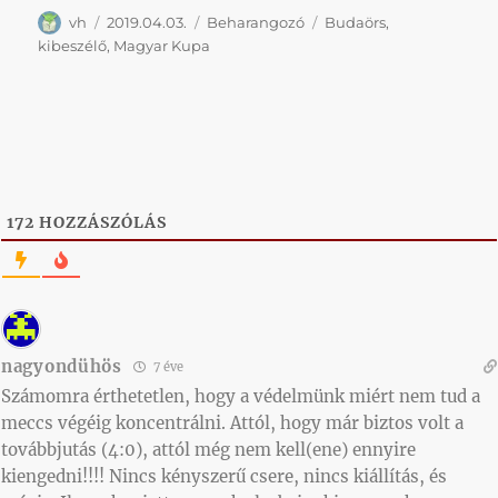
Szerző
Közzétéve
Kategória
Címke
vh
2019.04.03.
Beharangozó
Budaörs
,
kibeszélő
,
Magyar Kupa
172
HOZZÁSZÓLÁS
nagyondühös
7 éve
Számomra érthetetlen, hogy a védelmünk miért nem tud a
meccs végéig koncentrálni. Attól, hogy már biztos volt a
továbbjutás (4:0), attól még nem kell(ene) ennyire
kiengedni!!!! Nincs kényszerű csere, nincs kiállítás, és