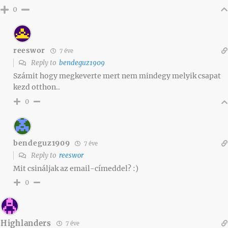
0
reeswor
7 éve
Reply to
bendeguz1909
Számit hogy megkeverte mert nem mindegy melyik csapat
kezd otthon..
0
bendeguz1909
7 éve
Reply to
reeswor
Mit csináljak az email-címeddel? :)
0
Highlanders
7 éve