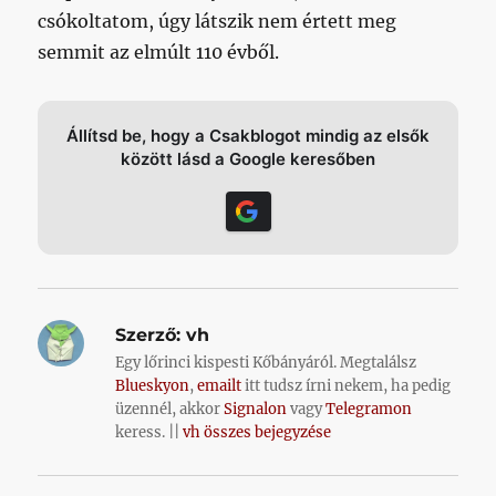
csókoltatom, úgy látszik nem értett meg
semmit az elmúlt 110 évből.
Állítsd be, hogy a Csakblogot mindig az elsők
között lásd a Google keresőben
Szerző:
vh
Egy lőrinci kispesti Kőbányáról. Megtalálsz
Blueskyon
,
emailt
itt tudsz írni nekem, ha pedig
üzennél, akkor
Signalon
vagy
Telegramon
keress. ||
vh összes bejegyzése