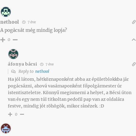
nethool
7 éve
A pogácsát még mindig lopja?
0
áfonya bácsi
7 éve
Reply to
nethool
Ha jól látom, hétköznaponként abba az épületblokkba jár
pogácsázni, ahová vasárnaponként főpolgármester úr
istentiszteletre. Könnyű megismerni a helyet, a Bécsi úton
van és egy nem túl titkoltan pedofil pap van az oldalára
festve, mindig jót röhögök, mikor ránézek. :D
0