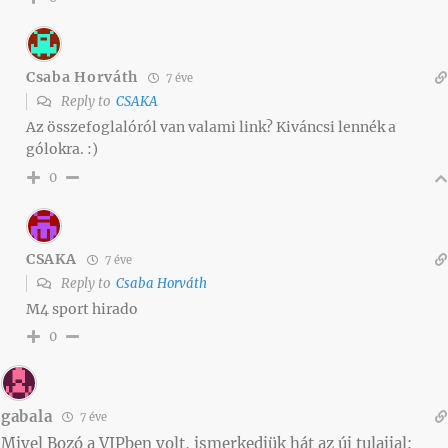
Csaba Horváth
7 éve
Reply to
CSAKA
Az összefoglalóról van valami link? Kiváncsi lennék a
gólokra. :)
0
CSAKA
7 éve
Reply to
Csaba Horváth
M4 sport hirado
0
gabala
7 éve
Mivel Bozó a VIPben volt, ismerkedjük hát az új tulajjal: