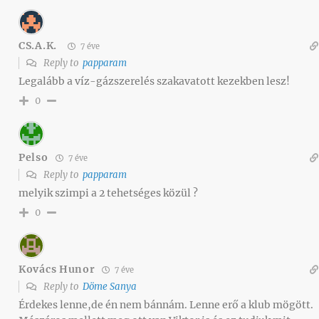
CS.A.K.
7 éve
Reply to
papparam
Legalább a víz-gázszerelés szakavatott kezekben lesz!
0
Pelso
7 éve
Reply to
papparam
melyik szimpi a 2 tehetséges közül ?
0
Kovács Hunor
7 éve
Reply to
Döme Sanya
Érdekes lenne,de én nem bánnám. Lenne erő a klub mögött.