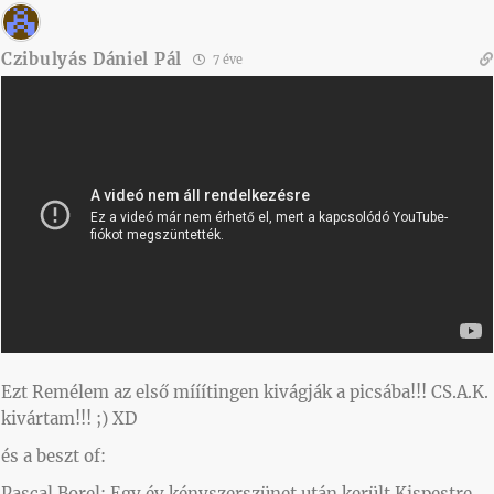
Czibulyás Dániel Pál
7 éve
Ezt Remélem az első mííítingen kivágják a picsába!!! CS.A.K.
kivártam!!! ;) XD
és a beszt of:
Pascal Borel: Egy év kényszerszünet után került Kispestre,