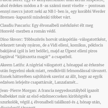
ahol érdekes módon a 8-as számú mezt viselte – pontosan
ennyi meccs jutott neki az NB I-ben is, egy korábbi Werder
Bremen-kapustól mindenki többet várt.
Claudiu Pascariu: Egy élvonalbeli mérkőzést élt meg
Honvéd-mezben a román védő.
Dino Skvorc: Többszörös horvát utánpótlás-válogatottként,
érkezett tavaly nyáron, de a Vidi elleni, komikus, pókfocis
bakijával (gól is lett belőle), majd az Újpest elleni piros
lapjával “kijátszotta magát” a csapatból.
Akeem Latifu: A nigériai válogatott 4 hónappal az érkezése
után fegyelmi okok miatt, rendkívüli felmondással távozott.
Ennek hátterében sajtóhírek szerint az állt, hogy az egyik
edzésen lefejelte csapattársát, Lanzafamét…
Jean-Pierre Morgan: A francia negyedosztályból igazolt
balbekket már az első edzőmeccseken kiröhögték a
szurkolók, végül 4 élvonalbeli találkozó és 4 hónap után,
dicstelenül távozott.