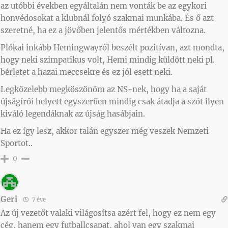
az utóbbi években egyáltalán nem vonták be az egykori
honvédosokat a klubnál folyó szakmai munkába. És ő azt
szeretné, ha ez a jövőben jelentős mértékben változna.
Plókai inkább Hemingwayről beszélt pozitívan, azt mondta,
hogy neki szimpatikus volt, Hemi mindig küldött neki pl.
bérletet a hazai meccsekre és ez jól esett neki.
Legközelebb megköszönöm az NS-nek, hogy ha a saját
újságírói helyett egyszerűen mindig csak átadja a szót ilyen
kiváló legendáknak az újság hasábjain.
Ha ez így lesz, akkor talán egyszer még veszek Nemzeti
Sportot..
0
Geri
7 éve
Az új vezetőt valaki világosítsa azért fel, hogy ez nem egy
cég, hanem egy futballcsapat, ahol van egy szakmai