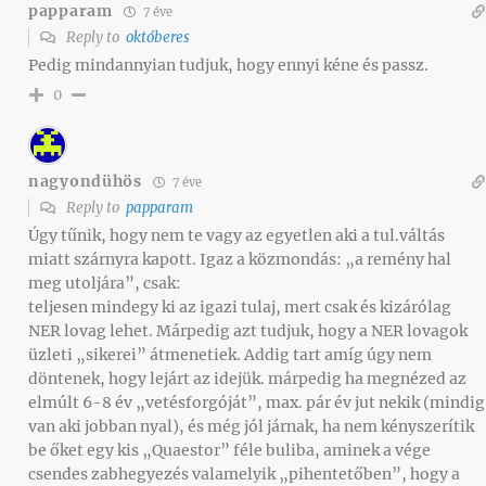
papparam
7 éve
Reply to
októberes
Pedig mindannyian tudjuk, hogy ennyi kéne és passz.
0
nagyondühös
7 éve
Reply to
papparam
Úgy tűnik, hogy nem te vagy az egyetlen aki a tul.váltás
miatt szárnyra kapott. Igaz a közmondás: „a remény hal
meg utoljára”, csak:
teljesen mindegy ki az igazi tulaj, mert csak és kizárólag
NER lovag lehet. Márpedig azt tudjuk, hogy a NER lovagok
üzleti „sikerei” átmenetiek. Addig tart amíg úgy nem
döntenek, hogy lejárt az idejük. márpedig ha megnézed az
elmúlt 6-8 év „vetésforgóját”, max. pár év jut nekik (mindig
van aki jobban nyal), és még jól járnak, ha nem kényszerítik
be őket egy kis „Quaestor” féle buliba, aminek a vége
csendes zabhegyezés valamelyik „pihentetőben”, hogy a