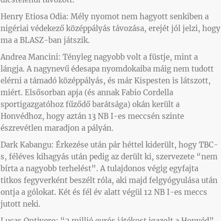
Henry Etiosa Odia: Mély nyomot nem hagyott senkiben a
nigériai védekező középpályás távozása, erejét jól jelzi, hogy
ma a BLASZ-ban játszik.
Andrea Mancini: Tényleg nagyobb volt a füstje, mint a
lángja. A nagynevű édesapa nyomdokaiba máig nem tudott
elérni a támadó középpályás, és már Kispesten is látszott,
miért. Elsősorban apja (és annak Fabio Cordella
sportigazgatóhoz fűződő barátsága) okán került a
Honvédhoz, hogy aztán 13 NB I-es meccsén szinte
észrevétlen maradjon a pályán.
Dark Kabangu: Érkezése után pár héttel kiderült, hogy TBC-
s, féléves kihagyás után pedig az derült ki, szervezete “nem
bírta a nagyobb terhelést”. A tulajdonos végig egyfajta
titkos fegyverként beszélt róla, aki majd felgyógyulása után
ontja a gólokat. Két és fél év alatt végül 12 NB I-es meccs
jutott neki.
Lucas Ontivero: “2 millió eurós játékost igazolt a Honvéd”