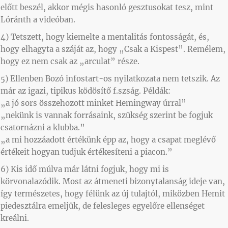
előtt beszél, akkor mégis hasonló gesztusokat tesz, mint
Lóránth a videóban.
4) Tetszett, hogy kiemelte a mentalitás fontosságát, és,
hogy elhagyta a száját az, hogy „Csak a Kispest”. Remélem,
hogy ez nem csak az „arculat” része.
5) Ellenben Bozó infostart-os nyilatkozata nem tetszik. Az
már az igazi, tipikus ködösítő f.szság. Példák:
„a jó sors összehozott minket Hemingway úrral”
„nekünk is vannak forrásaink, szükség szerint be fogjuk
csatornázni a klubba.”
„a mi hozzáadott értékünk épp az, hogy a csapat meglévő
értékeit hogyan tudjuk értékesíteni a piacon.”
6) Kis idő múlva már látni fogjuk, hogy mi is
körvonalazódik. Most az átmeneti bizonytalanság ideje van,
így természetes, hogy félünk az új tulajtól, miközben Hemit
piedesztálra emeljük, de felesleges egyelőre ellenséget
kreálni.