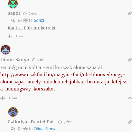
Sanzi
7 éve
Reply to
Sanzi
Kanta… Fúj autokorrekt
0
Döme Sanya
7 éve
Ha még nem volt a Hemi korszak álomcsapatai
http://www.csakfoci.hu/magyar-foci/nb-i/honved/negy-
alomcsapat-amely-mindennel-jobban-bemutatja-kifejezi-
a-hemingway-korszakot
0
Czibulyás Dániel Pál
7 éve
Reply to
Döme Sanya