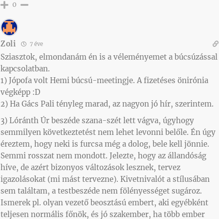
0
Zoli
7 éve
Sziasztok, elmondanám én is a véleményemet a búcsúzással
kapcsolatban.
1) Jópofa volt Hemi búcsú-meetingje. A fizetéses önirónia
végképp :D
2) Ha Gács Pali tényleg marad, az nagyon jó hír, szerintem.
3) Lóránth Úr beszéde szana-szét lett vágva, úgyhogy
semmilyen következtetést nem lehet levonni belőle. Én úgy
éreztem, hogy neki is furcsa még a dolog, bele kell jönnie.
Semmi rosszat nem mondott. Jelezte, hogy az állandóság
híve, de azért bizonyos változások lesznek, tervez
igazolásokat (mi mást tervezne). Kivetnivalót a stílusában
sem találtam, a testbeszéde nem fölényességet sugároz.
Ismerek pl. olyan vezető beosztású embert, aki egyébként
teljesen normális főnök, és jó szakember, ha több ember