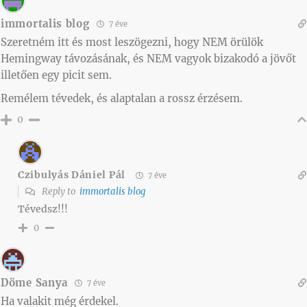
immortalis blog
7 éve
Szeretném itt és most leszögezni, hogy NEM örülök
Hemingway távozásának, és NEM vagyok bizakodó a jövőt
illetően egy picit sem.
Remélem tévedek, és alaptalan a rossz érzésem.
0
Czibulyás Dániel Pál
7 éve
Reply to
immortalis blog
Tévedsz!!!
0
Döme Sanya
7 éve
Ha valakit még érdekel.