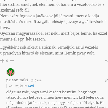
hierarchia, amelynek élén nem ő, hanem a vezetőedző és a
szakmai stáb áll.
Nem azért fognak a játékosok jól játszani, mert ő kiadja
utasításba és mert ő az „állandóság”, avagy a „változások”
híve..
Gyorsan magyarázzák el ezt neki, mert bajos lenne, ha ezzel
menne el egy-két szezon.
Egyébként sok sikert a srácnak, reméljük, az új vezetés
ugyanolyan kitartó és elszánt, mint Hemingway volt.
0
prison miki
7 éve
Reply to
Geri
elég fura volt, hogy arról kezdett beszélni, hogy hogy
játszottunk a hétvégén, meg hogy mennyit kell beleraknia
még minden játékosnak, meg hogy ez fejben dől el, stb. Ha
jól tudom, nem rendelkezik se edzői, se sportpszichológusi