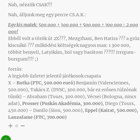
Nah, nézzük CSAK!!!
Nah, álljunk meg egy percre CS.A.K.:
Egy kis matek: 500 000 + 300 000 + 500 000 + 700 000 = 2 000
000!
Ebből volt a török út 2X???, Mezgrhani, Ben Hatira ??? a grúz
kiscsákó ??? működési költségek nagyon max: 1 300 000,
többit benyeli, Latyikám, hol vagy barátom ???!!! Irrrgum-
burrgum!!!! ;)
forrás:
A legjobb üzletet jelentő játékosok csapata
X –
Botka (FTC, 500.000 euró)
Benjamin (Valenciennes,
500.000), Takács Z. (DVSC, 300.000, bár ez erősen túlzónak
tűnik) – Abraham (Tours, 300.000), Vécsei (Bologna, nincs
adat),
Prosser (Puskás Akadémia, 300.000)
, Diego (Tours,
450.000) – Danilo (Sion, 500.000),
Eppel (Kairat, 500.000),
Lanzafame (FTC, 700.000)
0