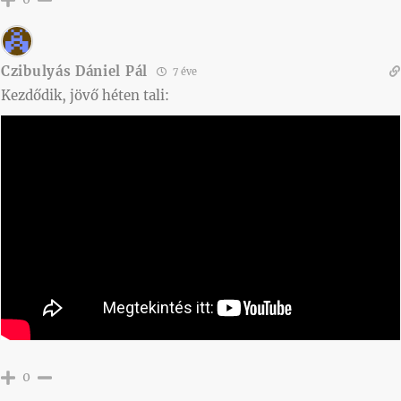
Czibulyás Dániel Pál
7 éve
Kezdődik, jövő héten tali:
0