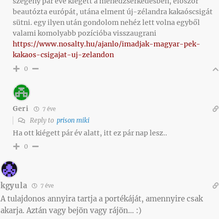
szegény pár éve kiégett a menedzserkedésben, először
beautózta európát, utána elment új-zélandra kakaóscsigát
sütni. egy ilyen után gondolom nehéz lett volna egyből
valami komolyabb pozícióba visszaugrani
https://www.nosalty.hu/ajanlo/imadjak-magyar-pek-
kakaos-csigajat-uj-zelandon
0
Geri
7 éve
Reply to
prison miki
Ha ott kiégett pár év alatt, itt ez pár nap lesz..
0
kgyula
7 éve
A tulajdonos annyira tartja a portékáját, amennyire csak
akarja. Aztán vagy bejön vagy rájön… :)