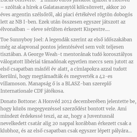
– szóltak a hírek a Galatasaraytól kölcsönvett, akkor 20
éves argentin szélsőről, aki piaci értékével rögtön dobogós
lett az NB I-ben. Ezek után összesen egyszer játszott az
élvonalban – eleve sérülten érkezett Kispestre….
Toe Sunnyboy Joel: A legendák szerint az első időszakában
még az alapvonal pontos jelentésével sem volt teljesen
tisztában. A George Weah-t mentorának tudó korosztályos
válogatott libériai támadónak egyetlen meccs sem jutott az
első csapatban másfél év alatt, a címlapokra azzal tudott
kerülni, hogy megtámadták és megverték a 42-es
villamoson. Manapság ő is a BLASZ-ban szereplő
Internationale CDF játékosa.
Donato Bottone: A Honvéd 2012 decemberében jelentette be,
hogy közös megegyezéssel szerződést bontott vele. Ami
mindezt érdekessé teszi, az az, hogy a Juventusnál
nevelkedett csatár alig 20 nappal korábban érkezett csak a
klubhoz, és az első csapatban csak egyszer lépett pályára…