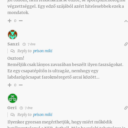
végzettséggel. Egy edző szájából azért hitelesebbek ezek a
mondatok.
0
Sanzi
7 éve
Reply to
prison miki
Osztom!
Reméljük csak lányos zavarában beszélt ilyen faszságokat.
Ez egy csapatépítőn is ultragáz, nemhogy egy
labdarúgócsapat farokméregető arcai között…
0
Geri
7 éve
Reply to
prison miki
Ilyenkor gyorsan megérthetjük, hogy miért működik