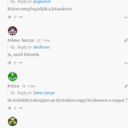
Reply to
papparam
Biztos megfogadják a jótanácsot.
0
Döme Sanya
7 éve
Reply to
októberes
Ja, arról híresek.
0
Pelso
7 éve
Reply to
Döme Sanya
de érdekük h kongjon az új stadion vagy/és kiessen a csapat ?
0