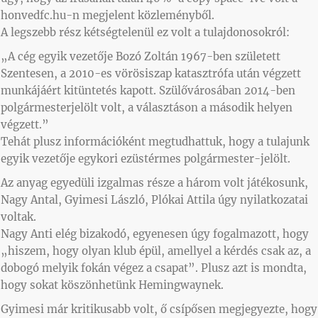
honvedfc.hu-n megjelent közleményből.
A legszebb rész kétségtelenül ez volt a tulajdonosokról:
„A cég egyik vezetője Bozó Zoltán 1967-ben született
Szentesen, a 2010-es vörösiszap katasztrófa után végzett
munkájáért kitüntetés kapott. Szülővárosában 2014-ben
polgármesterjelölt volt, a választáson a második helyen
végzett.”
Tehát plusz információként megtudhattuk, hogy a tulajunk
egyik vezetője egykori ezüstérmes polgármester-jelölt.
Az anyag egyedüli izgalmas része a három volt játékosunk,
Nagy Antal, Gyimesi László, Plókai Attila úgy nyilatkozatai
voltak.
Nagy Anti elég bizakodó, egyenesen úgy fogalmazott, hogy
„hiszem, hogy olyan klub épül, amellyel a kérdés csak az, a
dobogó melyik fokán végez a csapat”. Plusz azt is mondta,
hogy sokat köszönhetünk Hemingwaynek.
Gyimesi már kritikusabb volt, ő csípősen megjegyezte, hogy