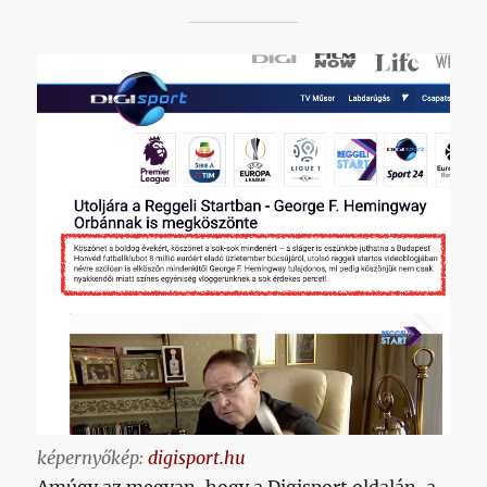
képernyőkép:
digisport.hu
Amúgy az megvan, hogy a Digisport oldalán, a