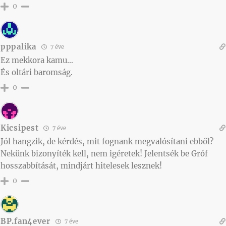
0
pppalika
7 éve
Ez mekkora kamu…
És oltári baromság.
0
Kicsipest
7 éve
Jól hangzik, de kérdés, mit fognank megvalósítani ebből?
Nekünk bizonyíték kell, nem igéretek! Jelentsék be Gróf
hosszabbítását, mindjárt hitelesek lesznek!
0
BP.fan4ever
7 éve