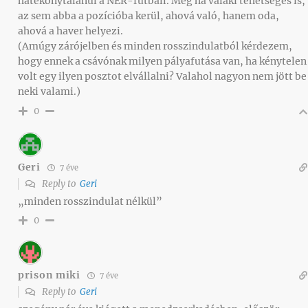
hatékonytalanul a NER-futball. Még ha valaki tehetséges is,
az sem abba a pozícióba kerül, ahová való, hanem oda,
ahová a haver helyezi.
(Amúgy zárójelben és minden rosszindulatból kérdezem,
hogy ennek a csávónak milyen pályafutása van, ha kénytelen
volt egy ilyen posztot elvállalni? Valahol nagyon nem jött be
neki valami.)
0
Geri
7 éve
Reply to
Geri
„minden rosszindulat nélkül”
0
prison miki
7 éve
Reply to
Geri