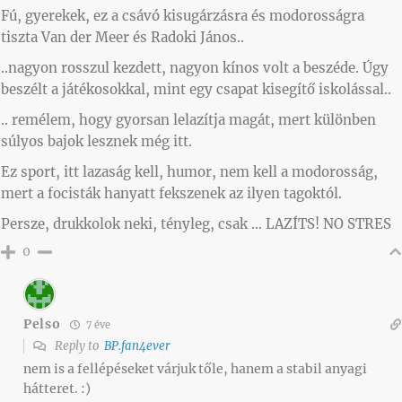
Fú, gyerekek, ez a csávó kisugárzásra és modorosságra
tiszta Van der Meer és Radoki János..
..nagyon rosszul kezdett, nagyon kínos volt a beszéde. Úgy
beszélt a játékosokkal, mint egy csapat kisegítő iskolással..
.. remélem, hogy gyorsan lelazítja magát, mert különben
súlyos bajok lesznek még itt.
Ez sport, itt lazaság kell, humor, nem kell a modorosság,
mert a focisták hanyatt fekszenek az ilyen tagoktól.
Persze, drukkolok neki, tényleg, csak … LAZÍTS! NO STRES
0
Pelso
7 éve
Reply to
BP.fan4ever
nem is a fellépéseket várjuk tőle, hanem a stabil anyagi
hátteret. :)