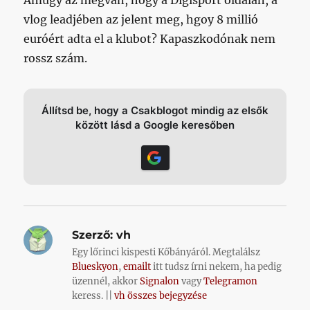
vlog leadjében az jelent meg, hgoy 8 millió
euróért adta el a klubot? Kapaszkodónak nem
rossz szám.
Állítsd be, hogy a Csakblogot mindig az elsők
között lásd a Google keresőben
Szerző:
vh
Egy lőrinci kispesti Kőbányáról. Megtalálsz
Blueskyon
,
emailt
itt tudsz írni nekem, ha pedig
üzennél, akkor
Signalon
vagy
Telegramon
keress. ||
vh összes bejegyzése