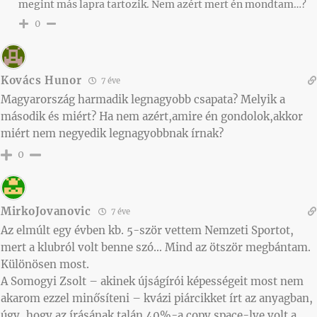
megint más lapra tartozik. Nem azért mert én mondtam…?
0
Kovács Hunor
7 éve
Magyarország harmadik legnagyobb csapata? Melyik a
második és miért? Ha nem azért,amire én gondolok,akkor
miért nem negyedik legnagyobbnak írnak?
0
MirkoJovanovic
7 éve
Az elmúlt egy évben kb. 5-ször vettem Nemzeti Sportot,
mert a klubról volt benne szó… Mind az ötször megbántam.
Különösen most.
A Somogyi Zsolt – akinek újságírói képességeit most nem
akarom ezzel minősíteni – kvázi piárcikket írt az anyagban,
úgy, hogy az írásának talán 40%-a copy space-lve volt a