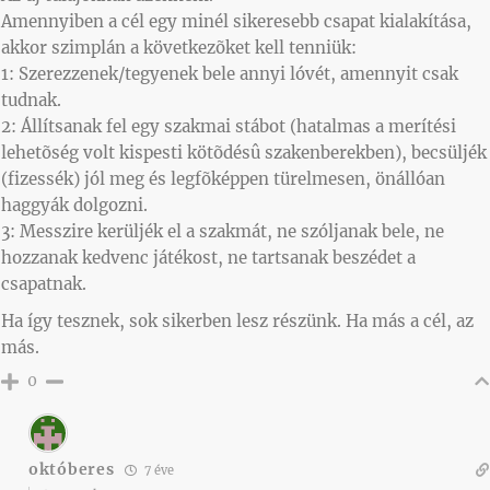
Amennyiben a cél egy minél sikeresebb csapat kialakítása,
akkor szimplán a következõket kell tenniük:
1: Szerezzenek/tegyenek bele annyi lóvét, amennyit csak
tudnak.
2: Állítsanak fel egy szakmai stábot (hatalmas a merítési
lehetõség volt kispesti kötõdésû szakenberekben), becsüljék
(fizessék) jól meg és legfõképpen türelmesen, önállóan
haggyák dolgozni.
3: Messzire kerüljék el a szakmát, ne szóljanak bele, ne
hozzanak kedvenc játékost, ne tartsanak beszédet a
csapatnak.
Ha így tesznek, sok sikerben lesz részünk. Ha más a cél, az
más.
0
októberes
7 éve