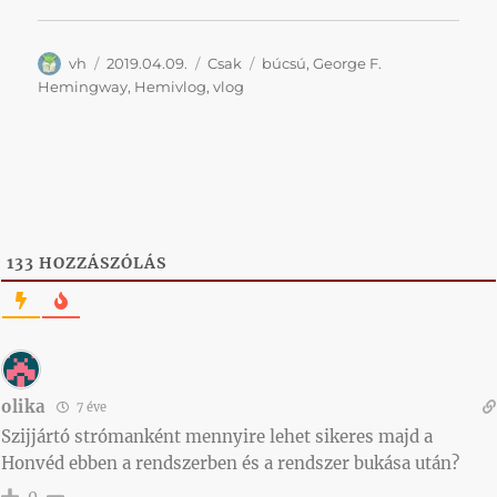
Szerző
Közzétéve
Kategória
Címke
vh
2019.04.09.
Csak
búcsú
,
George F.
Hemingway
,
Hemivlog
,
vlog
133
HOZZÁSZÓLÁS
olika
7 éve
Szijjártó strómanként mennyire lehet sikeres majd a
Honvéd ebben a rendszerben és a rendszer bukása után?
0