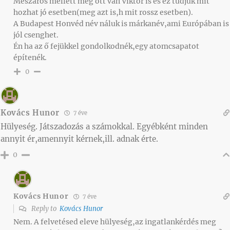
Mészáros mellett meg ott van Viktor is és ez tudjuk mit
hozhat jó esetben(meg azt is,h mit rossz esetben).
A Budapest Honvéd név náluk is márkanév,ami Európában is
jól csenghet.
Én ha az ő fejükkel gondolkodnék,egy atomcsapatot
építenék.
0
Kovács Hunor
7 éve
Hülyeség. Játszadozás a számokkal. Egyébként minden
annyit ér,amennyit kérnek,ill. adnak érte.
0
Kovács Hunor
7 éve
Reply to
Kovács Hunor
Nem. A felvetésed eleve hülyeség,az ingatlankérdés meg