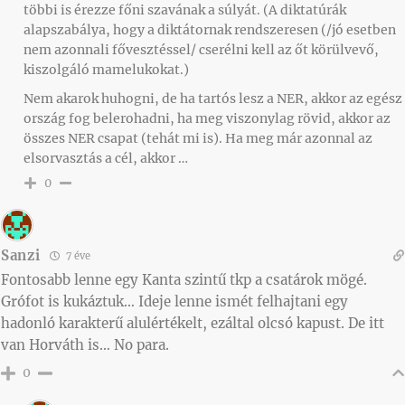
többi is érezze főni szavának a súlyát. (A diktatúrák
alapszabálya, hogy a diktátornak rendszeresen (/jó esetben
nem azonnali fővesztéssel/ cserélni kell az őt körülvevő,
kiszolgáló mamelukokat.)
Nem akarok huhogni, de ha tartós lesz a NER, akkor az egész
ország fog belerohadni, ha meg viszonylag rövid, akkor az
összes NER csapat (tehát mi is). Ha meg már azonnal az
elsorvasztás a cél, akkor …
0
Sanzi
7 éve
Fontosabb lenne egy Kanta szintű tkp a csatárok mögé.
Grófot is kukáztuk… Ideje lenne ismét felhajtani egy
hadonló karakterű alulértékelt, ezáltal olcsó kapust. De itt
van Horváth is… No para.
0