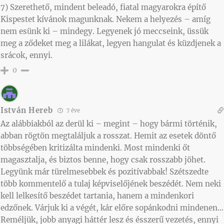
7) Szerethető, mindent beleadó, fiatal magyarokra építő
Kispestet kívánok magunknak. Nekem a helyezés – amíg
nem esünk ki – mindegy. Legyenek jó meccseink, üssük
meg a ződeket meg a lilákat, legyen hangulat és küzdjenek a
srácok, ennyi.
0
István Hereb
7 éve
Az alábbiakból az derül ki – megint – hogy bármi történik,
abban rögtön megtaláljuk a rosszat. Hemit az esetek döntő
többségében kritizálta mindenki. Most mindenki őt
magasztalja, és biztos benne, hogy csak rosszabb jöhet.
Legyünk már türelmesebbek és pozitívabbak! Szétszedte
több kommentelő a tulaj képviselőjének beszédét. Nem neki
kell lelkesítő beszédet tartania, hanem a mindenkori
edzőnek. Várjuk ki a végét, kár előre sopánkodni mindenen…
Reméljük, jobb anyagi háttér lesz és ésszerű vezetés, ennyi