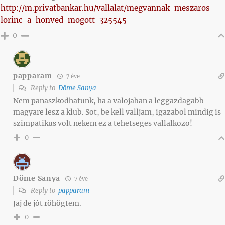
http://m.privatbankar.hu/vallalat/megvannak-meszaros-
lorinc-a-honved-mogott-325545
0
papparam
7 éve
Reply to
Döme Sanya
Nem panaszkodhatunk, ha a valojaban a leggazdagabb
magyare lesz a klub. Sot, be kell valljam, igazabol mindig is
szimpatikus volt nekem ez a tehetseges vallalkozo!
0
Döme Sanya
7 éve
Reply to
papparam
Jaj de jót röhögtem.
0