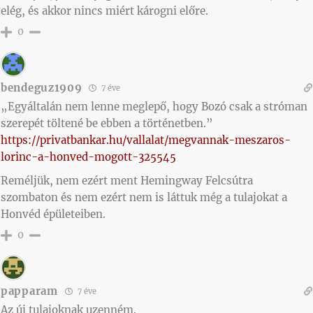
elég, és akkor nincs miért károgni előre.
0
bendeguz1909
7 éve
„Egyáltalán nem lenne meglepő, hogy Bozó csak a stróman
szerepét töltené be ebben a történetben.”
https://privatbankar.hu/vallalat/megvannak-meszaros-
lorinc-a-honved-mogott-325545
Reméljük, nem ezért ment Hemingway Felcsútra
szombaton és nem ezért nem is láttuk még a tulajokat a
Honvéd épületeiben.
0
papparam
7 éve
Az új tulajoknak uzenném.