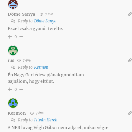
Döme Sanya
7 éve
Reply to
Döme Sanya
Ezzel csak a gyanút terelte.
0
ius
7 éve
Reply to
Kermon
Én Nagy Geri édesapjának gondoltam.
Sajnálom, hogy eltünt.
0
Kermon
7 éve
Reply to
István Hereb
A NER lovag Végh Gábor nem adja el, mikor végre