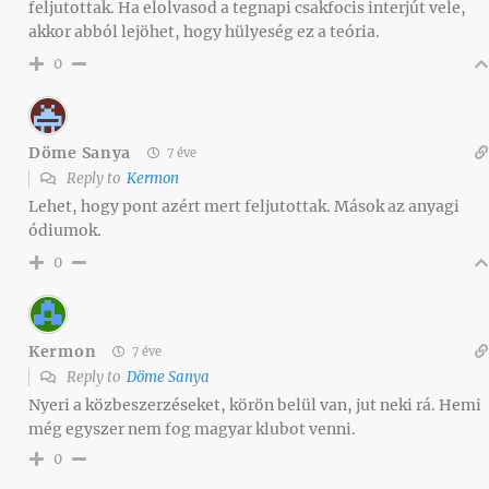
feljutottak. Ha elolvasod a tegnapi csakfocis interjút vele,
akkor abból lejöhet, hogy hülyeség ez a teória.
0
Döme Sanya
7 éve
Reply to
Kermon
Lehet, hogy pont azért mert feljutottak. Mások az anyagi
ódiumok.
0
Kermon
7 éve
Reply to
Döme Sanya
Nyeri a közbeszerzéseket, körön belül van, jut neki rá. Hemi
még egyszer nem fog magyar klubot venni.
0