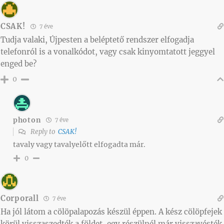
CSAK!
7 éve
Tudja valaki, Újpesten a beléptető rendszer elfogadja
telefonról is a vonalkódot, vagy csak kinyomtatott jeggyel
enged be?
0
photon
7 éve
Reply to
CSAK!
tavaly vagy tavalyelőtt elfogadta már.
0
Corporall
7 éve
Ha jól látom a cölöpalapozás készül éppen. A kész cölöpfejek
körül visszaszedték a földet, egy részülnél már visszavésték