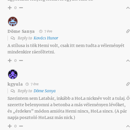
0
Döme Sanya
7 éve
Reply to
Kovács Hunor
A stílusa is tök Hemi volt, csak itt nem tudta a véleményét
mindenkire ráerőltetni.
0
kgyula
7 éve
Reply to
Döme Sanya
Szerintem sem Latabár, inkább a HoLa nicknév volt a tulaj. Ő
szerette belenyomni a betonba a más véleményen lévőket,
és „érdekes” módon amióta Hemi nincs, HoLa sincs. (A pár
napja posztoló HoLasz más nick.)
0