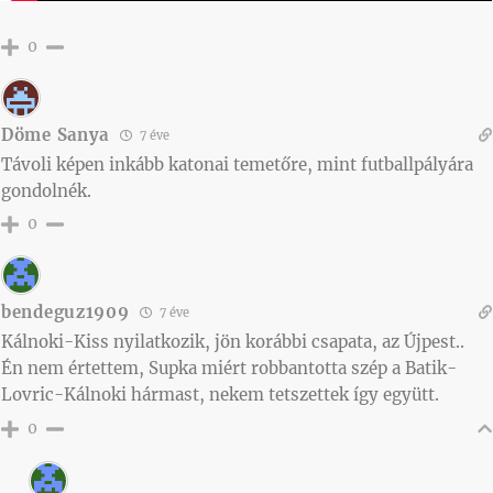
0
Döme Sanya
7 éve
Távoli képen inkább katonai temetőre, mint futballpályára
gondolnék.
0
bendeguz1909
7 éve
Kálnoki-Kiss nyilatkozik, jön korábbi csapata, az Újpest..
Én nem értettem, Supka miért robbantotta szép a Batik-
Lovric-Kálnoki hármast, nekem tetszettek így együtt.
0