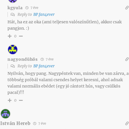
kgyula
7 éve
Reply to
BP.fan4ever
Hát, ha ez az oka (ami teljesen valószínűtlen), akkor csak
pangjon. :)
0
nagyondühös
7 éve
Reply to
BP.fan4ever
Nyilván, hogy pang. Nagypéntek van, minden be van zárva, a
többség próbál valami csendes helyet keresni, ahol adnak
valami normális ebédet (egy jó rántott hús, vagy csülkös
pacal)!!!
0
István Hereb
7 éve