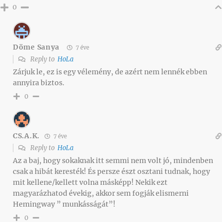
0
Döme Sanya
7 éve
Reply to
HoLa
Zárjuk le, ez is egy vélemény, de azért nem lennék ebben
annyira biztos.
0
CS.A.K.
7 éve
Reply to
HoLa
Az a baj, hogy sokaknak itt semmi nem volt jó, mindenben
csak a hibát keresték! És persze észt osztani tudnak, hogy
mit kellene/kellett volna másképp! Nekik ezt
magyarázhatod évekig, akkor sem fogják elismerni
Hemingway ” munkásságát”!
0