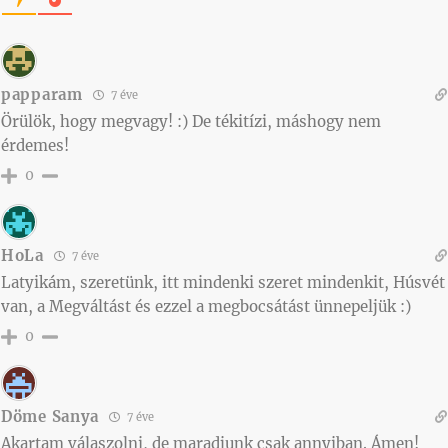
papparam
7 éve
Örülök, hogy megvagy! :) De tékitízi, máshogy nem
érdemes!
0
HoLa
7 éve
Latyikám, szeretünk, itt mindenki szeret mindenkit, Húsvét
van, a Megváltást és ezzel a megbocsátást ünnepeljük :)
0
Döme Sanya
7 éve
Akartam válaszolni, de maradjunk csak annyiban. Ámen!