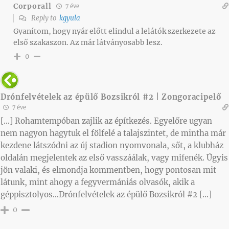
Corporall
7 éve
Reply to
kgyula
Gyanítom, hogy nyár előtt elindul a lelátók szerkezete az
első szakaszon. Az már látványosabb lesz.
0
Drónfelvételek az épülő Bozsikról #2 | Zongoracipelő
7 éve
[…] Rohamtempóban zajlik az építkezés. Egyelőre ugyan
nem nagyon hagytuk el fölfelé a talajszintet, de mintha már
kezdene látszódni az új stadion nyomvonala, sőt, a klubház
oldalán megjelentek az első vasszáálak, vagy mifenék. Úgyis
jön valaki, és elmondja kommentben, hogy pontosan mit
látunk, mint ahogy a fegyvermániás olvasók, akik a
géppisztolyos…Drónfelvételek az épülő Bozsikról #2 […]
0