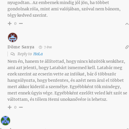
nyugodtan.. Az embernek mindig jól jön, ha többet
gondolnak róla, mint ami valójában, szóval nem bánom,
tégy kedved szerint.
0
Döme Sanya
7 éve
Reply to
HoLa
Nem én, hanem te állítottad, hogy nincs közötök senkihez,
ami azt jelenti, hogy Latabárt ismerned kell. Latabár meg
ezek szerint az ecserin vette az infókat, bár ő többször
hangsúlyozta, hogy benfentes, és azért nem árul el többet
mert akkor kiderül a személye. Egyébbként tök mindegy,
mert ennek úgyis vége. Egyébbként ezelőtt veled két szót se
váltottam, és tőlem Hemi unokanővére is lehetsz.
0