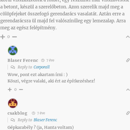
a betont, készül a szerelőbeton. Azon szerelik majd meg a
cölöpfejeket összefogó gerendarács vasalatát. Aztán erre a
gerendarácsra ül majd fel valószínűleg egy lemezalap. Arra
meg az egész felépítmény.
0
Blaser Ferenc
7 éve
Reply to
Corporall
Wow, pont ezt akartam írni : )
Köszi, végre valaki, aki ért az építkezéshez!
0
csakblog
7 éve
Reply to
Blaser Ferenc
Gépkarabély ? (ja, Hanta voltam)