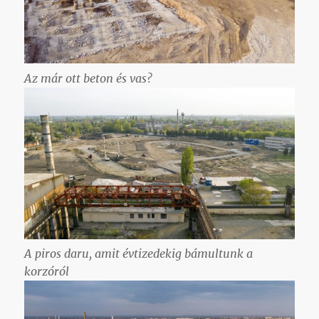
Az már ott beton és vas?
A piros daru, amit évtizedekig bámultunk a
korzóról