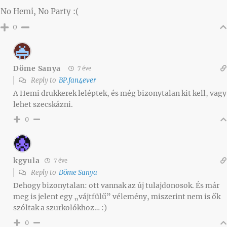
No Hemi, No Party :(
0
Döme Sanya
7 éve
Reply to
BP.fan4ever
A Hemi drukkerek leléptek, és még bizonytalan kit kell, vagy
lehet szecskázni.
0
kgyula
7 éve
Reply to
Döme Sanya
Dehogy bizonytalan: ott vannak az új tulajdonosok. És már
meg is jelent egy „vájtfülű” vélemény, miszerint nem is ők
szóltak a szurkolókhoz… :)
0