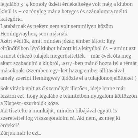
legalább 3-4 komoly üzleti érdekeltsége volt még a klubon
kívül is – ez tényleg már a beteges és szánalomra méltó
kategória.
Latabárnak és nekem sem volt semmilyen közöm
Hemingwayhez, sem másnak.
Azért védtük, amit minden józan ember látott: Egy
eltűnőfélben lévő klubot húzott ki a kátyúból és – amint azt
a most érkező tulajok megerősítették – már évek óta meg
akart szabadulni a klubtól, 2017-ben már ő hozta fel a témát
másoknak. (Szemben egy-két hazug ember állításaival,
amely szerint Hemingway üldözte el a tulajdonosjelölteket.)
Sok vitánk volt az ő személyét illetően, ideje lenne már
lezárni ezt, hogy legalább e tekintetben nyugalom költözzön
a Kispest-szurkolók közé.
Aki tisztelte a munkáját, minden hibájával együtt is
szeretettel fog visszagondolni rá. Aki nem, az meg ki
érdekel?
Zárjuk már le ezt..