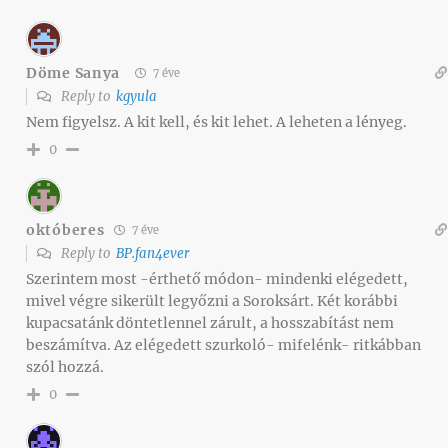
Döme Sanya
7 éve
Reply to
kgyula
Nem figyelsz. A kit kell, és kit lehet. A leheten a lényeg.
0
októberes
7 éve
Reply to
BP.fan4ever
Szerintem most -érthető módon- mindenki elégedett,
mivel végre sikerült legyőzni a Soroksárt. Két korábbi
kupacsatánk döntetlennel zárult, a hosszabítást nem
beszámítva. Az elégedett szurkoló- mifelénk- ritkábban
szól hozzá.
0