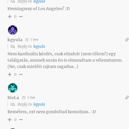
Reply to
kgyula
Hemingway of Los Angeles? :D
0
kgyula
7 éve
Reply to
kgyula
Nem kardinális kérdés, csak elindult (nem tőlem!) egy
találgatás, aminek során én is elmondtam a véleményem.
(No, csak mielőtt rajtam ragadna…)
0
HoLa
7 éve
Reply to
kgyula
Remélem, ezt nem gondoltad komolyan.. :D
0