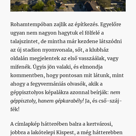
Rohamtempóban zajlik az építkezés. Egyelőre
ugyan nem nagyon hagytuk el fölfelé a
talajszintet, de mintha már kezdene látszódni
az új stadion nyomvonala, sőt, a klubház
oldalán megjelentek az első vasszáálak, vagy
mifenék. Úgyis jön valaki, és elmondja
kommentben, hogy pontosan mit látunk, mint
ahogy a fegyvermániás olvasók, akik a
géppisztolyos képalákra azonnal beírják:
nem
géppisztoly, hanem gépkarabély!
Ja, és cső-száj-
fék!
A címlapkép hátterében balra a kertvárosi,
jobbra a lakótelepi Kispest, a még hátterebben