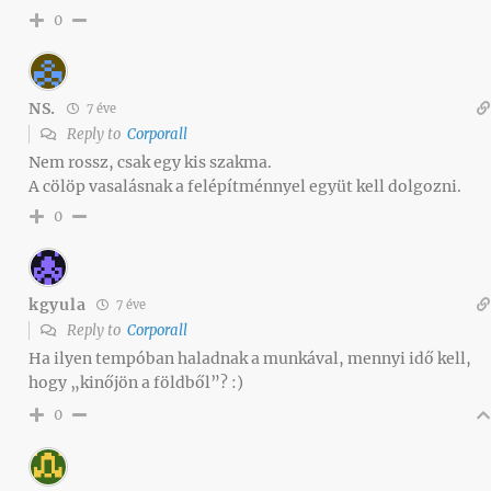
0
NS.
7 éve
Reply to
Corporall
Nem rossz, csak egy kis szakma.
A cölöp vasalásnak a felépítménnyel együt kell dolgozni.
0
kgyula
7 éve
Reply to
Corporall
Ha ilyen tempóban haladnak a munkával, mennyi idő kell,
hogy „kinőjön a földből”? :)
0