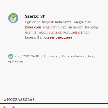
Szerző:
vh
Egy lőrinci kispesti Kőbányáról. Megtalálsz
Blueskyon
,
emailt
itt tudsz írni nekem, ha pedig
üzennél, akkor
Signalon
vagy
Telegramon
keress. ||
vh összes bejegyzése
Szerző
Közzétéve
Kategória
Címke
vh
2019.04.18.
Újbozsik
Bozsik-stadion
,
drón
,
építkezés
52
HOZZÁSZÓLÁS