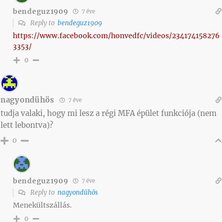
bendeguz1909
7 éve
Reply to
bendeguz1909
https://www.facebook.com/honvedfc/videos/234174158276
3353/
0
nagyondühös
7 éve
tudja valaki, hogy mi lesz a régi MFA épület funkciója (nem
lett lebontva)?
0
bendeguz1909
7 éve
Reply to
nagyondühös
Menekültszállás.
0