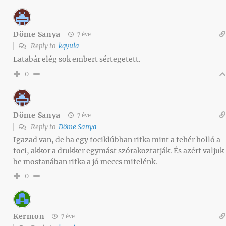
Döme Sanya
7 éve
Reply to
kgyula
Latabár elég sok embert sértegetett.
0
Döme Sanya
7 éve
Reply to
Döme Sanya
Igazad van, de ha egy fociklúbban ritka mint a fehér holló a
foci, akkor a drukker egymást szórakoztatják. És azért valjuk
be mostanában ritka a jó meccs mifelénk.
0
Kermon
7 éve