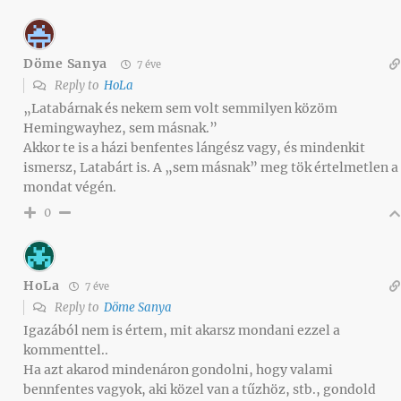
Döme Sanya
7 éve
Reply to
HoLa
„Latabárnak és nekem sem volt semmilyen közöm
Hemingwayhez, sem másnak.”
Akkor te is a házi benfentes lángész vagy, és mindenkit
ismersz, Latabárt is. A „sem másnak” meg tök értelmetlen a
mondat végén.
0
HoLa
7 éve
Reply to
Döme Sanya
Igazából nem is értem, mit akarsz mondani ezzel a
kommenttel..
Ha azt akarod mindenáron gondolni, hogy valami
bennfentes vagyok, aki közel van a tűzhöz, stb., gondold