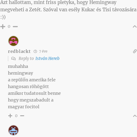
Azt hallottam, mint friss pletyka, hogy Hemingway
megveheti a Zetét. Szóval van esély Kukac és Tisi távozására
:))
0
redblackt
7 éve
Reply to
István Hereb
muhahha
hemingway
a repülőn amerika fele
hangosan röhögött
amikor tudatosult benne
hogy megszabadult a
magyar focitol
0