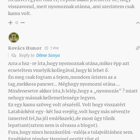
visszavonul, mert nyomoznak utánna, ami szerintem csak
kamu volt.
0
Kovács Hunor
7 éve
Reply to
Döme Sanya
Arra a hsz-re írta,hogy nyomoznak utána,mikor épp azt
ecseteltem vmelyik kollegával,hogy ki lehet ő.
Én meg csak fogtam a fejem,mondom úristen az a
tag,mekkora pancser… Méghogy nyomozni utána….
Mindenesetre akkor írta,h lelép,hogy a „nyomozás” ? miatt
nehogy másnak kellemetlensége legyen.
Ez egy kamu szöveg volt részéről. Volt hogy visszatért
Latabárként egy-két hsz erejéig,volt hogy más néven(te
ismerted fel,ha jól emlékszek),de most úgy tűnik
lepattant(sztem nem is olvassa a blogot).
Fura,hogy nincs hozzászólni-valója a tulajváltáshoz sem.
Egyébként tényleg Hemivel együtt tűnt el.