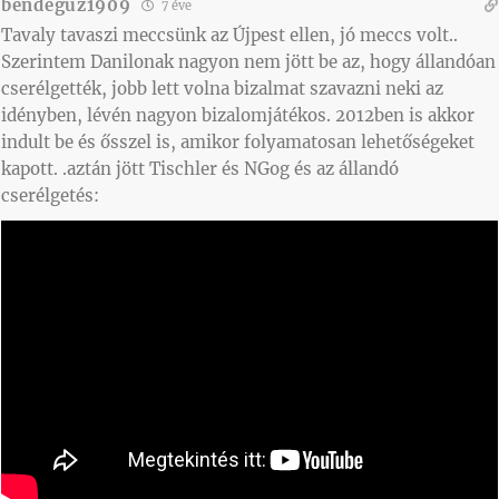
bendeguz1909
7 éve
Tavaly tavaszi meccsünk az Újpest ellen, jó meccs volt..
Szerintem Danilonak nagyon nem jött be az, hogy állandóan
cserélgették, jobb lett volna bizalmat szavazni neki az
idényben, lévén nagyon bizalomjátékos. 2012ben is akkor
indult be és ősszel is, amikor folyamatosan lehetőségeket
kapott. .aztán jött Tischler és NGog és az állandó
cserélgetés: