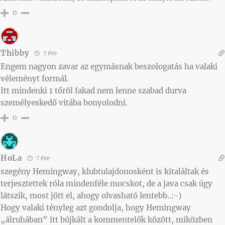
0
Thibby
7 éve
Engem nagyon zavar az egymásnak beszologatás ha valaki
véleményt formál.
Itt mindenki 1 tőröl fakad nem lenne szabad durva
személyeskedő vitába bonyolodni.
0
HoLa
7 éve
szegény Hemingway, klubtulajdonosként is kitaláltak és
terjesztettek róla mindenféle mocskot, de a java csak úgy
látszik, most jött el, ahogy olvasható lentebb..:-)
Hogy valaki tényleg azt gondolja, hogy Hemingway
„álruhában” itt bújkált a kommentelők között, miközben