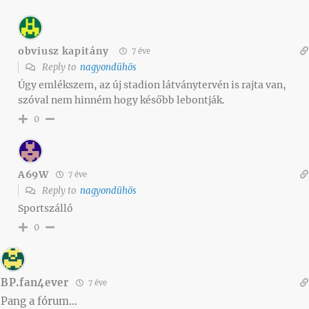
obviusz kapitány
7 éve
Reply to
nagyondühös
Úgy emlékszem, az új stadion látványtervén is rajta van,
szóval nem hinném hogy később lebontják.
0
A69W
7 éve
Reply to
nagyondühös
Sportszálló
0
BP.fan4ever
7 éve
Pang a fórum…