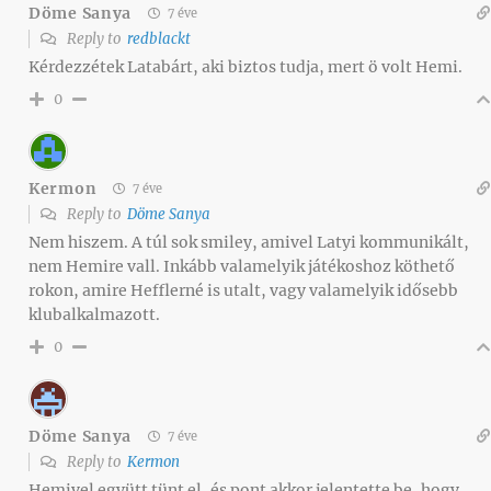
Döme Sanya
7 éve
Reply to
redblackt
Kérdezzétek Latabárt, aki biztos tudja, mert ö volt Hemi.
0
Kermon
7 éve
Reply to
Döme Sanya
Nem hiszem. A túl sok smiley, amivel Latyi kommunikált,
nem Hemire vall. Inkább valamelyik játékoshoz köthető
rokon, amire Hefflerné is utalt, vagy valamelyik idősebb
klubalkalmazott.
0
Döme Sanya
7 éve
Reply to
Kermon
Hemivel együtt tünt el, és pont akkor jelentette be, hogy