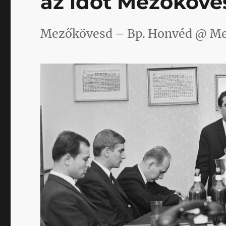
az időt Mezőköve
Mezőkövesd – Bp. Honvéd @ Me