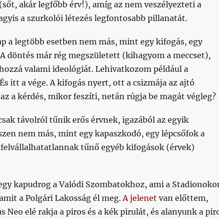
(sőt, akár legfőbb érv!), amíg az nem veszélyezteti a
agyis a szurkolói létezés legfontosabb pillanatát.
ap a legtöbb esetben nem más, mint egy kifogás, egy
 A döntés már rég megszületett (kihagyom a meccset),
hozzá valami ideológiát. Lehivatkozom például a
 És itt a vége. A kifogás nyert, ott a csizmája az ajtó
 az a kérdés, mikor feszíti, netán rúgja be magát végleg?
csak távolról tűnik erős érvnek, igazából az egyik
szen nem más, mint egy kapaszkodó, egy lépcsőfok a
felvállalhatatlannak tűnő egyéb kifogások (érvek)
egy kapudrog a Valódi Szombatokhoz, ami a Stadionoko
s amit a Polgári Lakosság él meg.
A jelenet
van előttem,
Neo elé rakja a piros és a kék pirulát, és alanyunk a pir