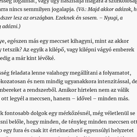
lesség fogalmát, vagy úgy használja magára a szurkolósá
rra nincs semmilyen jogalapja.
(Vö.: Majd akkor adózok, 
szer lesz az országban. Ezeknek én sosem. – Nyugi, a
 adózni.)
ye, egészen más egy meccset kihagyni, mint az akkor
y tetszik? Az egyik a kilépő, vagy kilépni vágyó emberek
pedig a már kint lévőké.
sség feladata lenne valahogy megállítani a folyamatot,
fokozatosan és nem mindig ugyanakkora intenzitással, d
 embereket a rendszerből. Amikor hirtelen nem az válik
y ott legyél a meccsen, hanem – idővel – minden más.
ek fontosabb dolgok egy mérkőzésnél, még véletlenül se
vasni belőle, hogy minden, de tényleg minden meccsen ot
bb egy fura és csak itt értelmezhető egyensúlyi helyzetet