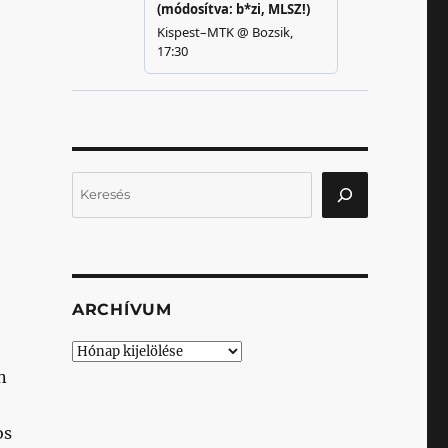
Keresés
ARCHÍVUM
Archívum
n
os