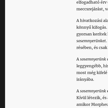
elfogadható érv 
meccsrejárást, v
A hivatkozási al
könnyű kifogás.
gyorsan kerítek 
sosemnyerünket
.
résében, és csak
A
sosemnyerünk
leggyengébb, hi
most még kifelé 
irányába.
A
sosemnyerünk
Kívül létezik, é
amikor Morpheus 