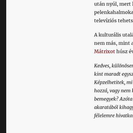
után nyúl, mert 
pelenkahalmokat,
televíziós tehet
A kulturális ut
nem más, mint a
Mátrixot
húsz é
Kedves, különösen
kint maradt egysz
Képzelhetitek, mi
hozzá, vagy nem 
bemegyek? Azóta 
akaratából kihag
félelemre hivatko