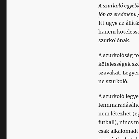
A szurkoló egyébk
jön az eredmény /
Itt ugye az állí
hanem kötelessé
szurkolónak.
A szurkolóság f
kötelességek sz
szavakat. Legyen
ne szurkoló.
A szurkoló legye
fennmaradásához
nem létezhet (eg
futball), nincs 
csak alkalomadtá