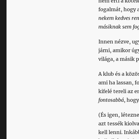
nem érti a köte
fogalmát, hogy a
nekem kedves rend
másiknak sem fog
Innen nézve, ug
járni, amikor úg
világa, a másik 
A klub és a közö
ami ha lassan, 
kifelé tereli az
fontosabbá
, hog
(És igen, létezn
azt tessék kiol
kell lenni. Inká