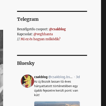
Telegram
Beszélgetős csoport:
@csakblog
Kapcsolat:
@veghhanta
//
Mi ez és hogyan működik?
Bluesky