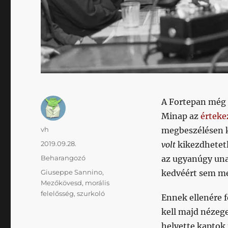
A Fortepan még 
Minap az
érteke
Szerző
vh
megbeszélésen k
Közzétéve
2019.09.28.
volt
kikezdhetet
Kategória
Beharangozó
az ugyanúgy un
Címke
Giuseppe Sannino
,
kedvéért sem me
Mezőkövesd
,
morális
felelősség
,
szurkoló
Ennek ellenére f
kell majd nézege
helyette kaptok