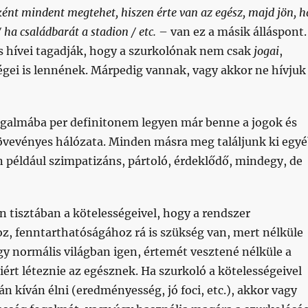
ént mindent megtehet, hiszen érte van az egész, majd jön, h
 ha családbarát a stadion / etc.
– van ez a másik álláspont.
tás hívei tagadják, hogy a szurkolónak nem csak
jogai
,
gei is lennének. Márpedig vannak, vagy akkor ne hívjuk
ogalmába per definitonem legyen már benne a jogok és
övevényes hálózata. Minden másra meg találjunk ki egy
 például szimpatizáns, pártoló, érdeklődő, mindegy, de
n tisztában a kötelességeivel, hogy a rendszer
, fenntarthatóságához rá is szükség van, mert nélküle
y normális világban igen, értemét vesztené nélküle a
miért léteznie az egésznek. Ha szurkoló a kötelességeivel
n kíván élni (eredményesség, jó foci, etc.), akkor vagy