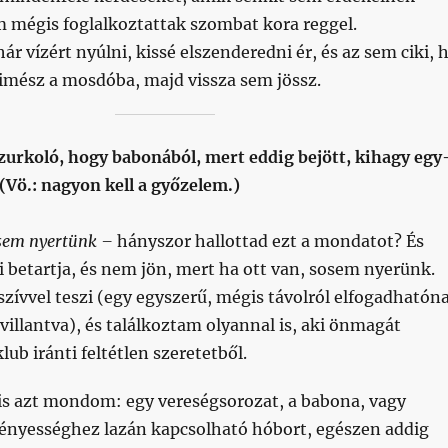
m mégis foglalkoztattak szombat kora reggel.
r vízért nyúlni, kissé elszenderedni ér, és az sem ciki, 
mész a mosdóba, majd vissza sem jössz.
zurkoló, hogy babonából, mert eddig bejött, kihagy egy
(Vö.: nagyon kell a győzelem.)
osem nyertünk –
hányszor hallottad ezt a mondatot? És
ki betartja, és nem jön, mert ha ott van, sosem nyerünk.
zívvel teszi (egy egyszerű, mégis távolról elfogadhatón
lvillantva), és találkoztam olyannal is, aki önmagát
lub iránti feltétlen szeretetből.
s azt mondom: egy vereségsorozat, a babona, vagy
ényességhez lazán kapcsolható hóbort, egészen addig