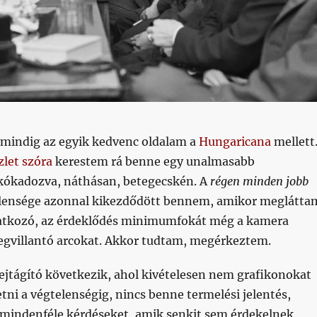
mindig az egyik kedvenc oldalam a
Hungaricana
mellett
zlet szóra
kerestem rá benne egy unalmasabb
ókadozva, náthásan, betegecskén. A
régen minden jobb
lensége azonnal kikezdődött bennem, amikor meglátta
atkozó, az érdeklődés minimumfokát még a kamera
gvillantó arcokat. Akkor tudtam, megérkeztem.
ejtágító következik, ahol kivételesen nem grafikonokat
tni a végtelenségig, nincs benne termelési jelentés,
 mindenféle kérdéseket, amik senkit sem érdekelnek