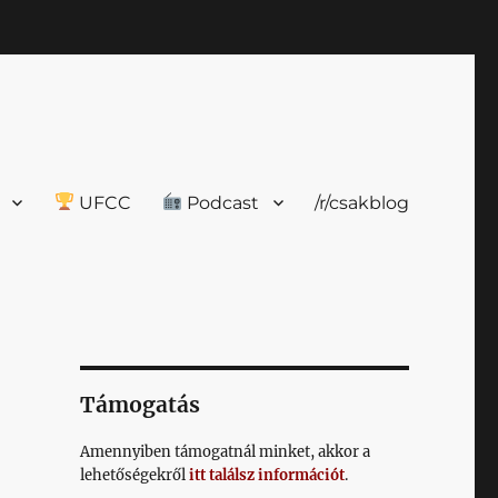
UFCC
Podcast
/r/csakblog
Támogatás
Amennyiben támogatnál minket, akkor a
lehetőségekről
itt találsz információt
.