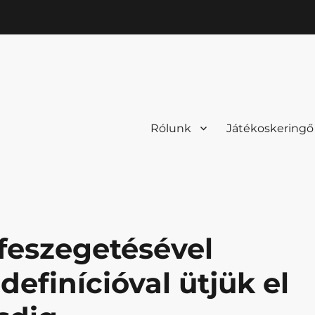
Rólunk
Játékoskeringő
 feszegetésével
efinícióval ütjük el