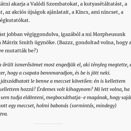
látni akarja a Valódi Szombatokat, a kutyasétáltatást, a
 az akciós újságok ajánlatait, a Kincs, ami nincset, a
ségkutatókat.
alást jobban végiggondolva, igazából a mi Morpheusunk
 Mátrix Smith ügynöke. (Bazzz, gondoltad volna, hogy 
ve mutatták be?)
 őrült ismerősömet most engedjük el, aki tényleg megtette, 
er, hogy a csapata bennmaradjon, és be is jött neki.
 játszódhatott le benne a meccset követően: én is kellettem
kellettem hozzá? Érdemes volt kihagynom? Mi lett volna, ha
sem tudja eldönteni, megbocsáthatja-e magának, hogy sajá
yott egy meccset, holmi babonás (sormintás, mindegy)
zva.