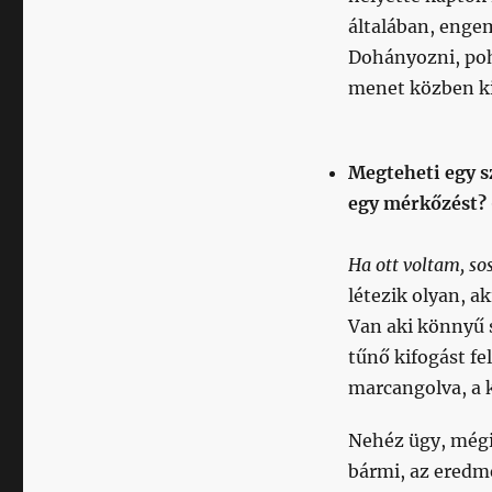
általában, enge
Dohányozni, pohá
menet közben ki
Megteheti egy s
egy mérkőzést? 
Ha ott voltam, s
létezik olyan, a
Van aki könnyű s
tűnő kifogást fe
marcangolva, a k
Nehéz ügy, mégi
bármi, az eredm