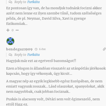
Reply to
Furikáta
Ez pontosan így van, de ha mondjuk tudnánk focizni akkor
azért nem lenne ez ilyen szembe tűnő, tudom szélsőséges
példa, de pl. Neymar, David Silva, Xavi is gyenge
fizikumúak…
0
bendeguz1909
6 éve
Reply to
Furikáta
Hagyjuk már ezt az egetverő baromságot!!
Ezen a blogon is állandóan visszatér az utánpótlás játékosok
kapcsán, hogy így vékonyak, úgy kicsit…
A magyar nép az egyik legkisebb egész Európában, de nem
emiatt vagyunk rosszak… Lásd olaszokat, spanyolokat, akik
nem nagyobbak, csak jobban fociznak..
Puskás is alacsony volt, Détári sem volt égimeszelő, nem
ettől függ ez.