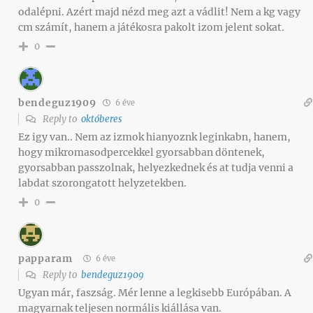
odalépni. Azért majd nézd meg azt a vádlit! Nem a kg vagy
cm számít, hanem a játékosra pakolt izom jelent sokat.
0
bendeguz1909
6 éve
Reply to
októberes
Ez igy van.. Nem az izmok hianyoznk leginkabn, hanem,
hogy mikromasodpercekkel gyorsabban döntenek,
gyorsabban passzolnak, helyezkednek és at tudja venni a
labdat szorongatott helyzetekben.
0
papparam
6 éve
Reply to
bendeguz1909
Ugyan már, faszság. Mér lenne a legkisebb Európában. A
magyarnak teljesen normális kiállása van.