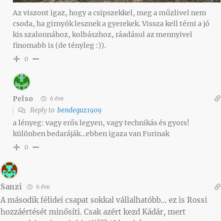
Az viszont igaz, hogy a csipszekkel, meg a műzlivel nem
csoda, ha girnyók lesznek a gyerekek. Vissza kell térni a jó
kis szalonnához, kolbászhoz, ráadásul az mennyivel
finomabb is (de tényleg :)).
0
Pelso
6 éve
Reply to
bendeguz1909
a lényeg: vagy erős legyen, vagy technikás és gyors!
különben bedaráják…ebben igaza van Furinak
0
Sanzi
6 éve
A második félidei csapat sokkal vállalhatóbb… ez is Rossi
hozzáértését minősíti. Csak azért kezd Kádár, mert