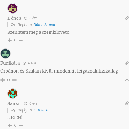
Dénes
6 éve
Reply to
Döme Sanya
Szerintem meg a szemkilövető.
0
Furikáta
6 éve
Orbánon és Szalain kívül mindenkit leigáznak fizikailag
0
Sanzi
6 éve
Reply to
Furikáta
…IGEN!
0