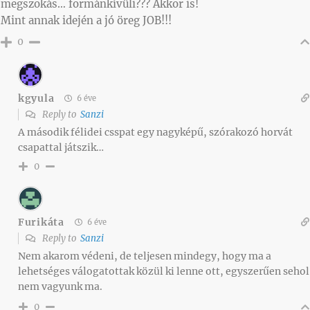
megszokás… formánkívüli??? Akkor is!
Mint annak idején a jó öreg JOB!!!
0
kgyula
6 éve
Reply to
Sanzi
A második félidei csspat egy nagyképű, szórakozó horvát
csapattal játszik…
0
Furikáta
6 éve
Reply to
Sanzi
Nem akarom védeni, de teljesen mindegy, hogy ma a
lehetséges válogatottak közül ki lenne ott, egyszerűen sehol
nem vagyunk ma.
0