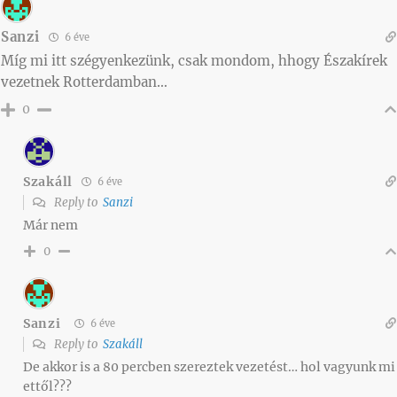
Sanzi
6 éve
Míg mi itt szégyenkezünk, csak mondom, hhogy Északírek
vezetnek Rotterdamban…
0
Szakáll
6 éve
Reply to
Sanzi
Már nem
0
Sanzi
6 éve
Reply to
Szakáll
De akkor is a 80 percben szereztek vezetést… hol vagyunk mi
ettől???