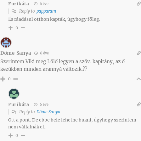
Furikáta
6 éve
Reply to
papparam
És ráadásul otthon kapták, úgyhogy főleg.
0
Döme Sanya
6 éve
Szerintem Viki meg Lölő legyen a szöv. kapitány, az ő
kezükben minden arannyá változik.??
0
Furikáta
6 éve
Reply to
Döme Sanya
Ott a pont. De ebbe bele lehetne bukni, úgyhogy szerintem
nem vállalnák el..
0