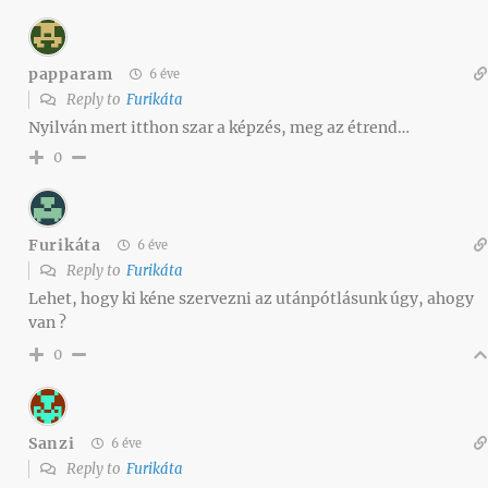
papparam
6 éve
Reply to
Furikáta
Nyilván mert itthon szar a képzés, meg az étrend…
0
Furikáta
6 éve
Reply to
Furikáta
Lehet, hogy ki kéne szervezni az utánpótlásunk úgy, ahogy
van ?
0
Sanzi
6 éve
Reply to
Furikáta