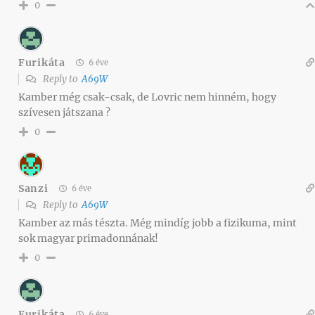
0
Furikáta
6 éve
Reply to
A69W
Kamber még csak-csak, de Lovric nem hinném, hogy
szívesen játszana ?
0
Sanzi
6 éve
Reply to
A69W
Kamber az más tészta. Még mindíg jobb a fizikuma, mint
sok magyar primadonnának!
0
Furikáta
6 éve