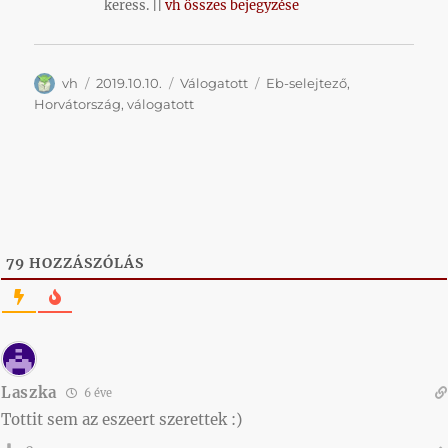
keress. ||
vh összes bejegyzése
Szerző
Közzétéve
Kategória
Címke
vh
2019.10.10.
Válogatott
Eb-selejtező
,
Horvátország
,
válogatott
79
HOZZÁSZÓLÁS
Laszka
6 éve
Tottit sem az eszeert szerettek :)