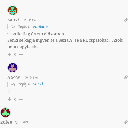
Sanzi
6 éve
Reply to
Furikáta
Taktikailag értem elősorban.
Senki se kapja ingyen se a Seria A, se a PL cspatokat… Azok,
nem nagylacik…
0
A69W
6 éve
Reply to
Sanzi
:)
0
zolee
6 éve