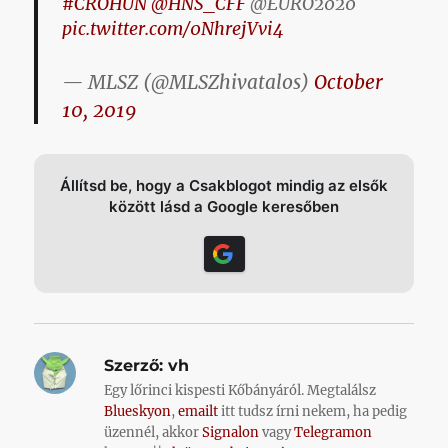
#CROHUN
@HNS_CFF
@EURO2020
pic.twitter.com/0NhrejVvi4
— MLSZ (@MLSZhivatalos)
October
10, 2019
Állítsd be, hogy a Csakblogot mindig az elsők
között lásd a Google keresőben
Szerző:
vh
Egy lőrinci kispesti Kőbányáról. Megtalálsz
Blueskyon
,
emailt
itt tudsz írni nekem, ha pedig
üzennél, akkor
Signalon
vagy
Telegramon