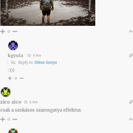
0
kgyula
6 éve
Reply to
Döme Sanya
:)))
0
zico zico
6 éve
csak a szokásos szarosgatya effektus
0