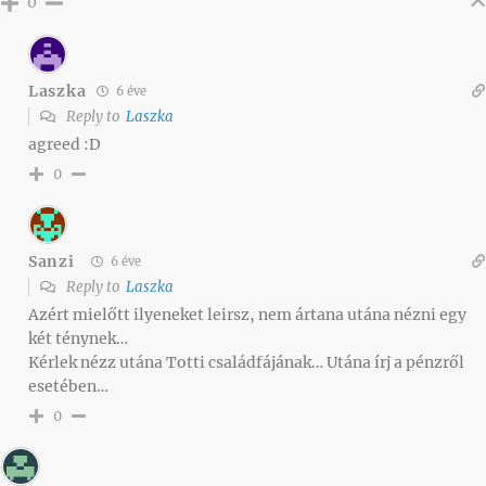
0
Laszka
6 éve
Reply to
Laszka
agreed :D
0
Sanzi
6 éve
Reply to
Laszka
Azért mielőtt ilyeneket leirsz, nem ártana utána nézni egy
két ténynek…
Kérlek nézz utána Totti családfájának… Utána írj a pénzről
esetében…
0