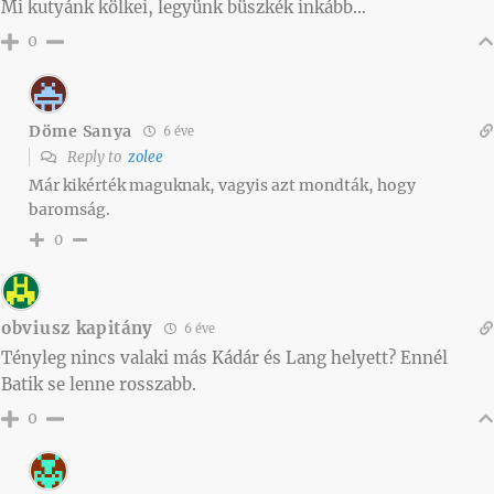
Mi kutyánk kölkei, legyünk büszkék inkább…
0
Döme Sanya
6 éve
Reply to
zolee
Már kikérték maguknak, vagyis azt mondták, hogy
baromság.
0
obviusz kapitány
6 éve
Tényleg nincs valaki más Kádár és Lang helyett? Ennél
Batik se lenne rosszabb.
0