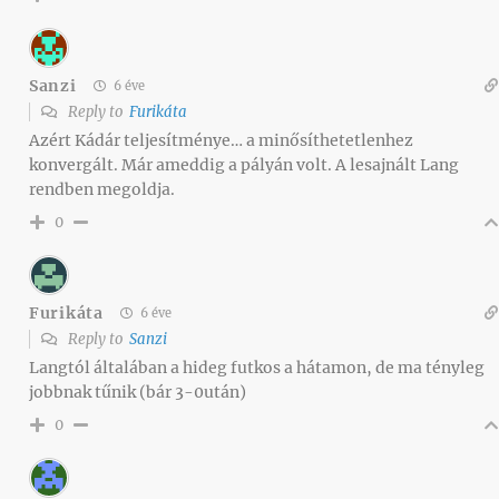
Sanzi
6 éve
Reply to
Furikáta
Azért Kádár teljesítménye… a minősíthetetlenhez
konvergált. Már ameddig a pályán volt. A lesajnált Lang
rendben megoldja.
0
Furikáta
6 éve
Reply to
Sanzi
Langtól általában a hideg futkos a hátamon, de ma tényleg
jobbnak tűnik (bár 3-0után)
0