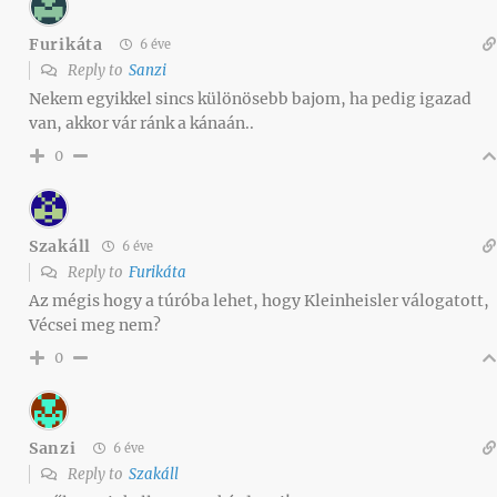
Furikáta
6 éve
Reply to
Sanzi
Nekem egyikkel sincs különösebb bajom, ha pedig igazad
van, akkor vár ránk a kánaán..
0
Szakáll
6 éve
Reply to
Furikáta
Az mégis hogy a túróba lehet, hogy Kleinheisler válogatott,
Vécsei meg nem?
0
Sanzi
6 éve
Reply to
Szakáll