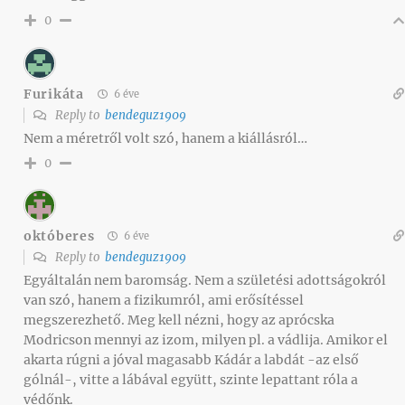
0
Furikáta
6 éve
Reply to
bendeguz1909
Nem a méretről volt szó, hanem a kiállásról…
0
októberes
6 éve
Reply to
bendeguz1909
Egyáltalán nem baromság. Nem a születési adottságokról
van szó, hanem a fizikumról, ami erősítéssel
megszerezhető. Meg kell nézni, hogy az aprócska
Modricson mennyi az izom, milyen pl. a vádlija. Amikor el
akarta rúgni a jóval magasabb Kádár a labdát -az első
gólnál-, vitte a lábával együtt, szinte lepattant róla a
védőnk.