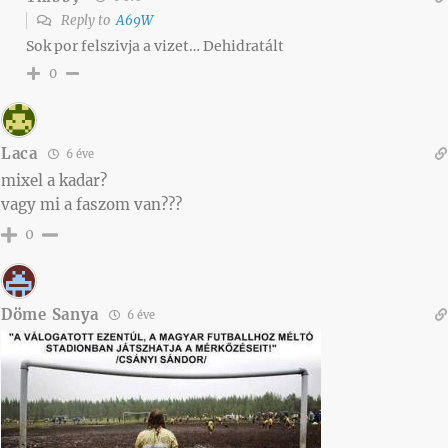
Reply to
A69W
Sok por felszivja a vizet… Dehidratált
0
Laca
6 éve
mixel a kadar?
vagy mi a faszom van???
0
Döme Sanya
6 éve