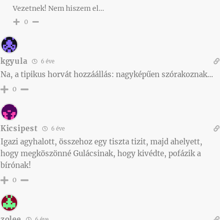
Vezetnek! Nem hiszem el…
0
kgyula
6 éve
Na, a tipikus horvát hozzáállás: nagyképűen szórakoznak…
0
Kicsipest
6 éve
Igazi agyhalott, összehoz egy tiszta tizit, majd ahelyett,
hogy megköszönné Gulácsinak, hogy kivédte, pofázik a
bírónak!
0
zolee
6 éve