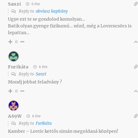
Sanzi
6 éve
Reply to
obviusz kapitány
Ugye ezt te se gondolod komolyan…
Batik olyan gyenge fizikumú… nézd, még a Lovrencsöcs is
lepattan…
0
Furikáta
6 éve
Reply to
Sanzi
Mondj jobbat feladvány ?
0
A69W
6 éve
Reply to
Furikáta
Kamber – Lovric kettős simán megoldaná középen!