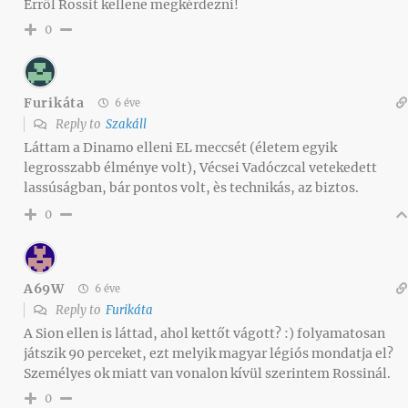
Erről Rossit kellene megkérdezni!
0
Furikáta
6 éve
Reply to
Szakáll
Láttam a Dinamo elleni EL meccsét (életem egyik
legrosszabb élménye volt), Vécsei Vadóczcal vetekedett
lassúságban, bár pontos volt, ès technikás, az biztos.
0
A69W
6 éve
Reply to
Furikáta
A Sion ellen is láttad, ahol kettőt vágott? :) folyamatosan
játszik 90 perceket, ezt melyik magyar légiós mondatja el?
Személyes ok miatt van vonalon kívül szerintem Rossinál.
0