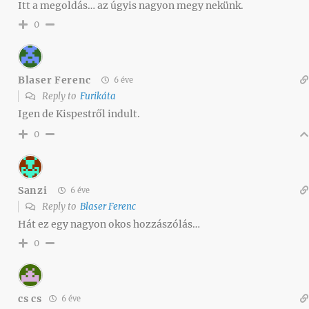
Itt a megoldás… az úgyis nagyon megy nekünk.
0
Blaser Ferenc
6 éve
Reply to
Furikáta
Igen de Kispestről indult.
0
Sanzi
6 éve
Reply to
Blaser Ferenc
Hát ez egy nagyon okos hozzászólás…
0
cs cs
6 éve