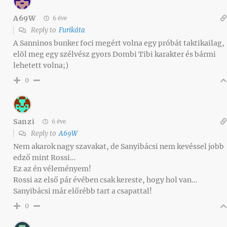
A69W
6 éve
Reply to
Furikáta
A Sanninos bunker foci megért volna egy próbát taktikailag,
elöl meg egy szélvész gyors Dombi Tibi karakter és bármi
lehetett volna;)
0
Sanzi
6 éve
Reply to
A69W
Nem akarok nagy szavakat, de Sanyibácsi nem kevéssel jobb
edző mint Rossi…
Ez az én véleményem!
Rossi az első pár évében csak kereste, hogy hol van…
Sanyibácsi már előrébb tart a csapattal!
0