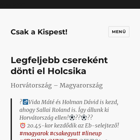
Mastodon
Csak a Kispest!
MENÜ
Legfeljebb csereként
dönti el Holcsika
Horvátország – Magyarország
?‍
Vida Máté és Holman Dávid is kezd,
ahogy Sallai Roland is. Így állunk ki
Horvátország ellen!
??
??
20.45-kor kezdődik az Eb-selejtező!
#magyarok
#csakegyutt
#lineup