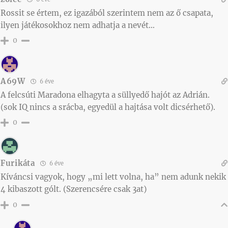
Rossit se értem, ez igazából szerintem nem az ő csapata,
ilyen játékosokhoz nem adhatja a nevét…
0
A69W
6 éve
A felcsúti Maradona elhagyta a süllyedő hajót az Adrián.
(sok IQ nincs a srácba, egyedül a hajtása volt dicsérhető).
0
Furikáta
6 éve
Kíváncsi vagyok, hogy „mi lett volna, ha” nem adunk nekik
4 kibaszott gólt. (Szerencsére csak 3at)
0