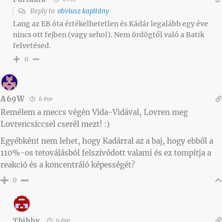
Reply to
obviusz kapitány
Lang az EB óta értékelhetetlen és Kádár legalább egy éve
nincs ott fejben (vagy sehol). Nem ördögtől való a Batik
felvetésed.
0
A69W
6 éve
Remélem a meccs végén Vida-Vidával, Lovren meg
Lovrencsiccsel cserél mezt! :)
Egyébként nem lehet, hogy Kadárral az a baj, hogy ebből a
110%-os tetoválásból felszívódott valami és ez tompítja a
reakció és a koncentráló képességét?
0
Thibby
6 éve