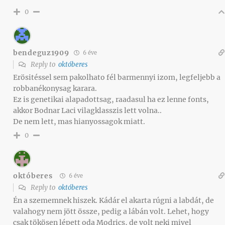
0
bendeguz1909
6 éve
Reply to
októberes
Erösitéssel sem pakolhato fél barmennyi izom, legfeljebb a
robbanékonysag karara.
Ez is genetikai alapadottsag, raadasul ha ez lenne fonts,
akkor Bodnar Laci vilagklasszis lett volna..
De nem lett, mas hianyossagok miatt.
0
októberes
6 éve
Reply to
októberes
Én a szememnek hiszek. Kádár el akarta rúgni a labdát, de
valahogy nem jött össze, pedig a lábán volt. Lehet, hogy
csak tökösen lépett oda Modrics, de volt neki mivel