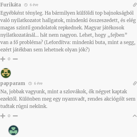
Furikáta
6 éve
Egyébként tényleg. Ha bármilyen külföldi top bajnokságból
való nyilatkozatot hallgatok, mindenki összeszedett, és elég
magas szintű gondolatok repkednek. Magyar játékosok
nyilatkozatánál… hát nem nagyon. Lehet, hogy „fejben”
van a fő probléma? (Lefordítva: mindenki buta, mint a segg,
ezért játékban sem lehetnek olyan jók?)
0
papparam
6 éve
Na, jobbak vagyunk, mint a szlovákok, ők négyet kaptak
ezektől. Különben meg egy nyamvadt, rendes akciógólt sem
tudtak rúgni nekünk.
0