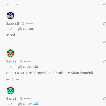
0
Szakáll
6 éve
Reply to
Sanzi
sehol
0
Sanzi
6 éve
Reply to
Szakáll
mi ott a 80 perc környékén már minusz 6ban lennénk…
0
Sanzi
6 éve
Reply to
Szakáll