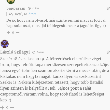
papparam
6 éve
Reply to
btom
De jó, hogy nem olvasok már szinte semmi magyar focival
kapcsolatosat, most jól felidegesítene ez a Jagodics ügy. :)
0
László Szilágyi
6 éve
Szekér 18 éves lassan 19. A félreértések elkerülése végett
írom, hogy felnőtt kupa mérkőzésen szerepeltette az edzője.
Lanza egyértelműen számon akarta kérni a meccs után, de a
kiskakas nem hagyta magát. Lanza ilyen és ezek szerint
Szekér is. Nekem kifejezetten tetszett, hogy több fiatallal
ilyen szinten is helytállt a Hali. Sajnos pont a saját
csapatomtól vártam volna, hogy több fiatal is lehetőséget
kap. :(
0