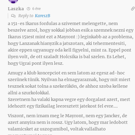
Laszka
6 éve
Reply to
KareszB
a 151-es Ikarus fordulas a szivemet melengette, nem
beszelve arrol, hogy sokkal jobban esik a szemnek nezni egy
Ikarus 151est mint ezt a Mayront :) leginkabb az a problema,
hogy Lanzanak hianyzik a jatszotars, aki tehermentesiti,
akire eppen ugyanugy oda kell figyelni, mint ra. Eppel pont
ilyen volt, de ott szaladt Holcsika is bal szelen. Es Lehet,
hogy Ugrai pont ilyen lesz.
Amugy a klub koncepciot en sem latom az egesz ad-hoc
szerünek tünik. Nyilvan ha elmagyaraznak, hogy mit miert
tesznek sokat tolna a szekerükön, de ahhoz szoba kellene
allni a szurkolokkal.
Szeretnem ha valaki kapna vegre egy dorgalast azert, mert
idehoztt egy fizikailag leeresztett jatekost fel evre….
Viszont, nem irnam meg le Mayront, nem egy Jancker, de
azert annyira nem is rossz. Ugy latom, hogy mar ledobott
valamicsket az uszogumibol, voltak vallalhato