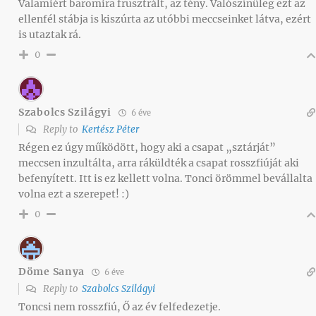
Valamiért baromira frusztrált, az tény. Valószínűleg ezt az
ellenfél stábja is kiszúrta az utóbbi meccseinket látva, ezért
is utaztak rá.
0
Szabolcs Szilágyi
6 éve
Reply to
Kertész Péter
Régen ez úgy működött, hogy aki a csapat „sztárját”
meccsen inzultálta, arra ráküldték a csapat rosszfiúját aki
befenyített. Itt is ez kellett volna. Tonci örömmel bevállalta
volna ezt a szerepet! :)
0
Döme Sanya
6 éve
Reply to
Szabolcs Szilágyi
Toncsi nem rosszfiú, Ő az év felfedezetje.