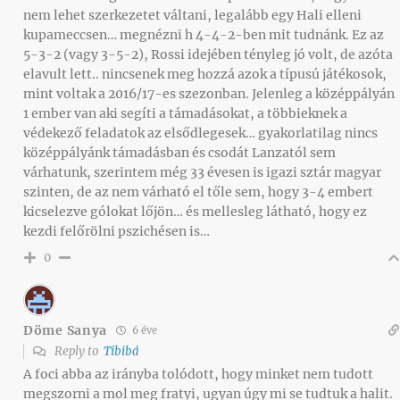
nem lehet szerkezetet váltani, legalább egy Hali elleni
kupameccsen… megnézni h 4-4-2-ben mit tudnánk. Ez az
5-3-2 (vagy 3-5-2), Rossi idejében tényleg jó volt, de azóta
elavult lett.. nincsenek meg hozzá azok a típusú játékosok,
mint voltak a 2016/17-es szezonban. Jelenleg a középpályán
1 ember van aki segíti a támadásokat, a többieknek a
védekező feladatok az elsődlegesek… gyakorlatilag nincs
középpályánk támadásban és csodát Lanzatól sem
várhatunk, szerintem még 33 évesen is igazi sztár magyar
szinten, de az nem várható el tőle sem, hogy 3-4 embert
kicselezve gólokat lőjön… és mellesleg látható, hogy ez
kezdi felőrölni pszichésen is…
0
Döme Sanya
6 éve
Reply to
Tibibá
A foci abba az irányba tolódott, hogy minket nem tudott
megszorni a mol meg fratyi, ugyan úgy mi se tudtuk a halit.