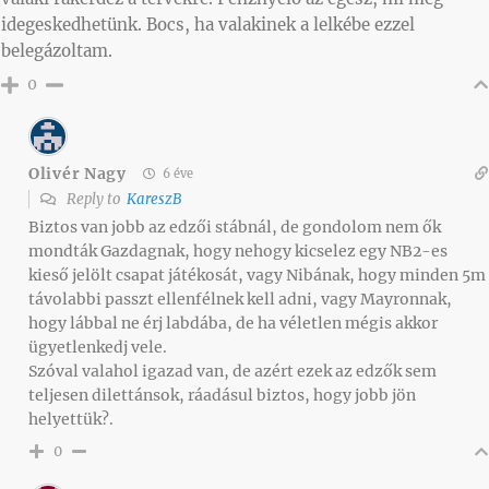
idegeskedhetünk. Bocs, ha valakinek a lelkébe ezzel
belegázoltam.
0
Olivér Nagy
6 éve
Reply to
KareszB
Biztos van jobb az edzői stábnál, de gondolom nem ők
mondták Gazdagnak, hogy nehogy kicselez egy NB2-es
kieső jelölt csapat játékosát, vagy Nibának, hogy minden 5m
távolabbi passzt ellenfélnek kell adni, vagy Mayronnak,
hogy lábbal ne érj labdába, de ha véletlen mégis akkor
ügyetlenkedj vele.
Szóval valahol igazad van, de azért ezek az edzők sem
teljesen dilettánsok, ráadásul biztos, hogy jobb jön
helyettük?.
0