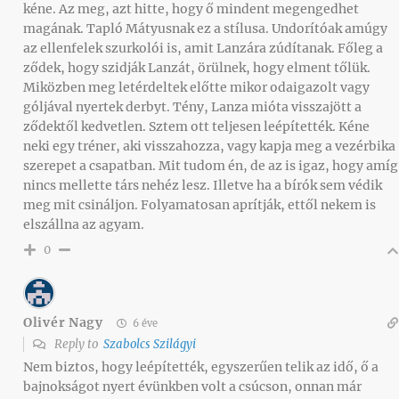
kéne. Az meg, azt hitte, hogy ő mindent megengedhet
magának. Tapló Mátyusnak ez a stílusa. Undorítóak amúgy
az ellenfelek szurkolói is, amit Lanzára zúdítanak. Főleg a
ződek, hogy szidják Lanzát, örülnek, hogy elment tőlük.
Miközben meg letérdeltek előtte mikor odaigazolt vagy
góljával nyertek derbyt. Tény, Lanza mióta visszajött a
ződektől kedvetlen. Sztem ott teljesen leépítették. Kéne
neki egy tréner, aki visszahozza, vagy kapja meg a vezérbika
szerepet a csapatban. Mit tudom én, de az is igaz, hogy amíg
nincs mellette társ nehéz lesz. Illetve ha a bírók sem védik
meg mit csináljon. Folyamatosan aprítják, ettől nekem is
elszállna az agyam.
0
Olivér Nagy
6 éve
Reply to
Szabolcs Szilágyi
Nem biztos, hogy leépítették, egyszerűen telik az idő, ő a
bajnokságot nyert évünkben volt a csúcson, onnan már