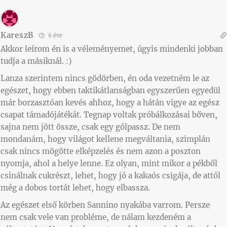
KareszB
6 éve
Akkor leírom én is a véleményemet, úgyis mindenki jobban
tudja a másiknál. :)
Lanza szerintem nincs gödörben, én oda vezetném le az
egészet, hogy ebben taktikátlanságban egyszerűen egyedül
már borzasztóan kevés ahhoz, hogy a hátán vigye az egész
csapat támadójátékát. Tegnap voltak próbálkozásai bőven,
sajna nem jött össze, csak egy gólpassz. De nem
mondanám, hogy világot kellene megváltania, szimplán
csak nincs mögötte elképzelés és nem azon a poszton
nyomja, ahol a helye lenne. Ez olyan, mint mikor a pékből
csinálnak cukrészt, lehet, hogy jó a kakaós csigája, de attól
még a dobos tortát lehet, hogy elbassza.
Az egészet első körben Sannino nyakába varrom. Persze
nem csak vele van probléme, de nálam kezdeném a