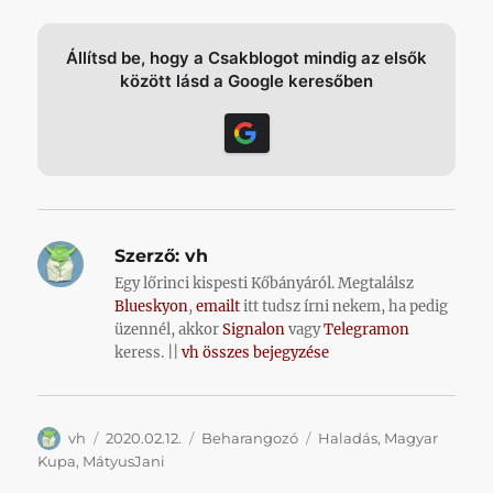
Állítsd be, hogy a Csakblogot mindig az elsők
között lásd a Google keresőben
Szerző:
vh
Egy lőrinci kispesti Kőbányáról. Megtalálsz
Blueskyon
,
emailt
itt tudsz írni nekem, ha pedig
üzennél, akkor
Signalon
vagy
Telegramon
keress. ||
vh összes bejegyzése
Szerző
Közzétéve
Kategória
Címke
vh
2020.02.12.
Beharangozó
Haladás
,
Magyar
Kupa
,
MátyusJani