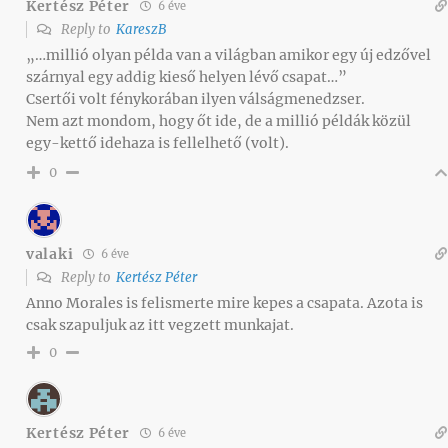
Kertész Péter
6 éve
Reply to
KareszB
„…millió olyan példa van a világban amikor egy új edzővel
szárnyal egy addig kieső helyen lévő csapat…”
Csertői volt fénykorában ilyen válságmenedzser.
Nem azt mondom, hogy őt ide, de a millió példák közül
egy-kettő idehaza is fellelhető (volt).
0
valaki
6 éve
Reply to
Kertész Péter
Anno Morales is felismerte mire kepes a csapata. Azota is
csak szapuljuk az itt vegzett munkajat.
0
Kertész Péter
6 éve