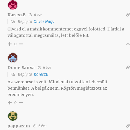
KareszB
6 éve
Reply to
Olivér Nagy
Olvasd el a másik kommentemet eggyel fölötted. Dárdai a
válogatottal megcsinálta, lett belőle EB.
0
Döme Sanya
6 éve
Reply to
KareszB
Az szerencse is volt. Mindenki túlzottan lebecsült
bennünket. A belgák nem. Rögtön meglátszott az
eredményen.
0
papparam
6 éve