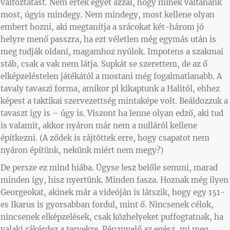
változtatást. Nem értek egyet azzal, hogy minek váltanánk
most, úgyis mindegy. Nem mindegy, most kellene olyan
embert hozni, aki megtanítja a srácokat két-három jó
helyre menő passzra, ha ezt véletlen még egymás után is
meg tudják oldani, magamhoz nyúlok. Impotens a szakmai
stáb, csak a vak nem látja. Supkát se szerettem, de az ő
elképzeléstelen játékától a mostani még fogalmatlanabb. A
tavaly tavaszi forma, amikor pl kikaptunk a Halitól, ehhez
képest a taktikai szervezettség mintaképe volt. Beáldozzuk a
tavaszt így is – úgy is. Viszont ha lenne olyan edző, aki tud
is valamit, akkor nyáron már nem a nulláról kellene
építkezni. (A ződek is rájtöttek erre, hogy csapatot nem
nyáron építünk, nekünk miért nem megy?)
De persze ez mind hiába. Úgyse lesz belőle semmi, marad
minden így, hisz nyertünk. Minden fasza. Hoznak még ilyen
Georgeokat, akinek már a videóján is látszik, hogy egy 151-
es Ikarus is gyorsabban fordul, mint ő. Nincsenek célok,
nincsenek elképzelések, csak közhelyeket puffogtatnak, ha
valaki rákérdez a tervekre. Pénznyelő az egész, mi meg