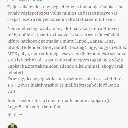
Teljes elképzeléstelenség jellemzi a tamadojatékunkat, ha
tavaly végigpofozott volna minket az összes megye 3as
csapat, ezen a tényen az sem valtoztatna semmit sem.
Nem mellesleg tavaly idény elött sok szurkolo a Honvéd
mélyrepülését josolta a tavozo és lassan szerzödésükböl
kifuto jatékosok garmadaja miatt (Eppel, Lanza, King,
utobbi Holender, Grof, Barath, Gazdag), ugy, hogy uj volt az
MTK palya, nem volt még kész az edzöközpont és a szakmai
stab is kisebb volt,a szurkolo tabor egyes tagjai meg végig
Supkat ba.ztattak minden adando alkalommal, ahogy csak
lehetett.
És az egyik nagy igazolasunk a szintén sokat csesztetett és
1,5 – 2 éves inaktivitasbol és mellözöttségböl jövö Batik
volt.
Idén szezon elött a transfermarkt adatai alapjan a 3.
Legerösebb volt a keretünk.
0