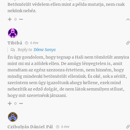
Betömörült védelem ellen mint a példa mutatja, nem csak
nekünk nehéz.
0
Tibibá
6 éve
Reply to
Döme Sanya
Én úgy gondolom, hogy tegnap a Hali nem tömörült annyira
mint mi mi a zöldek ellen. De amúgy lényegtelen is, amit
mondtam az egész szezonra értettem, nem hinném, hogy
mindig mindenki betömörült ellenünk. És oké, sok a sérült,
szerintem sem úgy igazoltunk ahogy kellene, ezek mind
nehezítik az edző dolgát, de nem látok semmilyen stílust,
hogy mit szeretnénk játszani.
0
Czibulyás Dániel Pál
6 éve