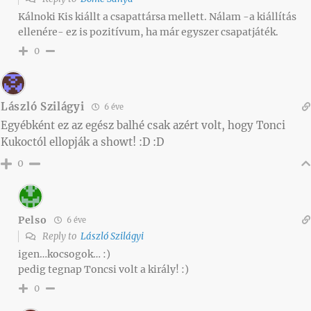
Kálnoki Kis kiállt a csapattársa mellett. Nálam -a kiállítás
ellenére- ez is pozitívum, ha már egyszer csapatjáték.
0
László Szilágyi
6 éve
Egyébként ez az egész balhé csak azért volt, hogy Tonci
Kukoctól ellopják a showt! :D :D
0
Pelso
6 éve
Reply to
László Szilágyi
igen…kocsogok… :)
pedig tegnap Toncsi volt a király! :)
0