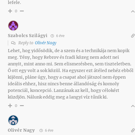
lefele.
0
Szabolcs Szilágyi
6 éve
Reply to
Olivér Nagy
Lehet, hog yidősödik, de a szem és a technikája nem kopik
meg. Tény, hogy Rebrov és fradi közeg nem adott nei
annyit, mint anno mi. Sem elismerésben, sem tiszteletben.
Ő ott egy volt a sok közül. Ha egyszer ezt átéled nehéz ebből
kijönni, pláne úgy, hogy a csapat ahol játszol nem éppen
ideális ehhez, hisz nincs benne állandóság és komoly
potenciál, koncepció. Lanzának az kell, hogy célokért
küzdjön. Nálunk eddig meg a langyi víz tűnik ki.
0
Olivér Nagy
6 éve