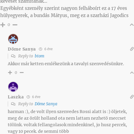
keveset számítanak…
Egyébként személy szerint nagyon felháboírt ez a 17 éves
hülyegyerek, a bundás Mátyus, meg ez a szarházi Jagodics
0
Döme Sanya
6 éve
Reply to
btom
Akkor már ketten emlékezünk a tavalyi szenvedésünkre.
0
Laszka
6 éve
Reply to
Döme Sanya
harman :), de volt ilyen szenvedes Rossi alatt is :) öljetek,
meg de az örült holland ota nem lattam nezhetö meccset
tölünk. voltak fellangolasok mindenkinel, jo husz percek,
vagy 10 pecek. de semmi több