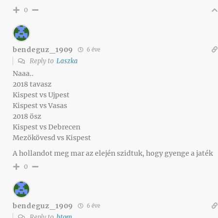
0
bendeguz_1909
6 éve
Reply to
Laszka
Naaa..
2018 tavasz
Kispest vs Ujpest
Kispest vs Vasas
2018 ösz
Kispest vs Debrecen
Mezökövesd vs Kispest
A hollandot meg mar az elején szidtuk, hogy gyenge a jaték
0
bendeguz_1909
6 éve
Reply to
btom