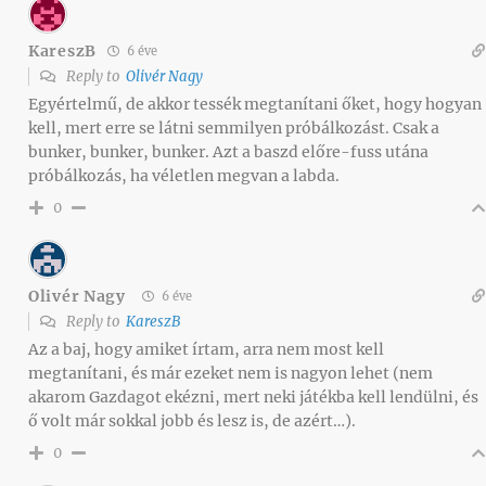
KareszB
6 éve
Reply to
Olivér Nagy
Egyértelmű, de akkor tessék megtanítani őket, hogy hogyan
kell, mert erre se látni semmilyen próbálkozást. Csak a
bunker, bunker, bunker. Azt a baszd előre-fuss utána
próbálkozás, ha véletlen megvan a labda.
0
Olivér Nagy
6 éve
Reply to
KareszB
Az a baj, hogy amiket írtam, arra nem most kell
megtanítani, és már ezeket nem is nagyon lehet (nem
akarom Gazdagot ekézni, mert neki játékba kell lendülni, és
ő volt már sokkal jobb és lesz is, de azért…).
0