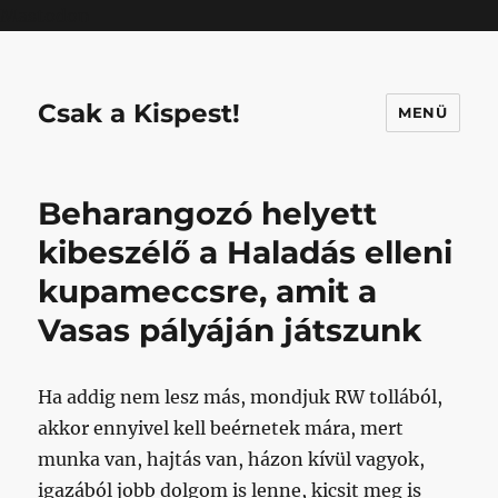
Mastodon
Csak a Kispest!
MENÜ
Beharangozó helyett
kibeszélő a Haladás elleni
kupameccsre, amit a
Vasas pályáján játszunk
Ha addig nem lesz más, mondjuk RW tollából,
akkor ennyivel kell beérnetek mára, mert
munka van, hajtás van, házon kívül vagyok,
igazából jobb dolgom is lenne, kicsit meg is