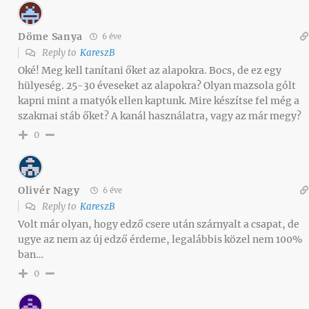
Döme Sanya
6 éve
Reply to
KareszB
Oké! Meg kell tanítani őket az alapokra. Bocs, de ez egy
hülyeség. 25-30 éveseket az alapokra? Olyan mazsola gólt
kapni mint a matyók ellen kaptunk. Mire készítse fel még a
szakmai stáb őket? A kanál használatra, vagy az már megy?
0
Olivér Nagy
6 éve
Reply to
KareszB
Volt már olyan, hogy edző csere után szárnyalt a csapat, de
ugye az nem az új edző érdeme, legalábbis közel nem 100%
ban…
0