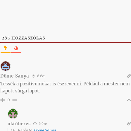
285
HOZZÁSZÓLÁS
Döme Sanya
6 éve
Tessék a pozitívumokat is észrevenni. Például a mester nem
kapott sárga lapot.
0
októberes
6 éve
Reply to
Döme Sanya