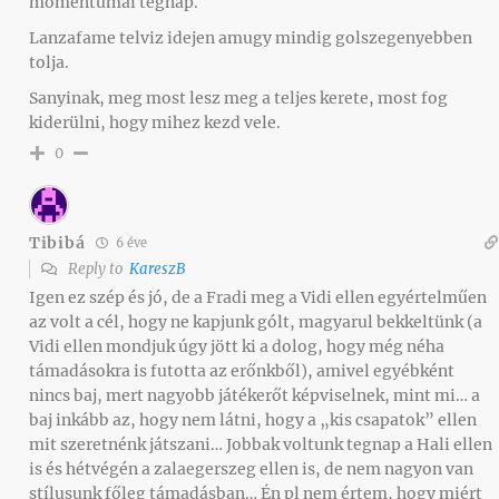
momentumai tegnap.
Lanzafame telviz idejen amugy mindig golszegenyebben
tolja.
Sanyinak, meg most lesz meg a teljes kerete, most fog
kiderülni, hogy mihez kezd vele.
0
Tibibá
6 éve
Reply to
KareszB
Igen ez szép és jó, de a Fradi meg a Vidi ellen egyértelműen
az volt a cél, hogy ne kapjunk gólt, magyarul bekkeltünk (a
Vidi ellen mondjuk úgy jött ki a dolog, hogy még néha
támadásokra is futotta az erőnkből), amivel egyébként
nincs baj, mert nagyobb játékerőt képviselnek, mint mi… a
baj inkább az, hogy nem látni, hogy a „kis csapatok” ellen
mit szeretnénk játszani… Jobbak voltunk tegnap a Hali ellen
is és hétvégén a zalaegerszeg ellen is, de nem nagyon van
stílusunk főleg támadásban… Én pl nem értem, hogy miért