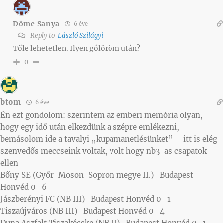
Döme Sanya
6 éve
Reply to
László Szilágyi
Tőle lehetetlen. Ilyen gólöröm után?
0
btom
6 éve
Én ezt gondolom: szerintem az emberi memória olyan,
hogy egy idő után elkezdünk a szépre emlékezni,
bemásolom ide a tavalyi „kupamanetlésünket” – itt is elég
szenvedős meccseink voltak, volt hogy nb3-as csapatok
ellen
Bőny SE (Győr-Moson-Sopron megye II.)–Budapest
Honvéd 0–6
Jászberényi FC (NB III)–Budapest Honvéd 0–1
Tiszaújváros (NB III)–Budapest Honvéd 0–4
Duna Aszfalt Tiszakécske (NB II)–Budapest Honvéd 0–1