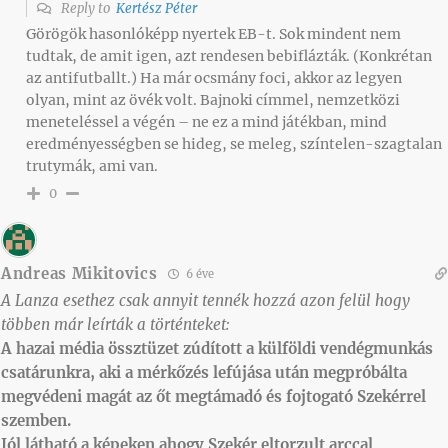
Reply to
Kertész Péter
Görögök hasonlóképp nyertek EB-t. Sok mindent nem
tudtak, de amit igen, azt rendesen bebiflázták. (Konkrétan
az antifutballt.) Ha már ocsmány foci, akkor az legyen
olyan, mint az övék volt. Bajnoki címmel, nemzetközi
meneteléssel a végén – ne ez a mind játékban, mind
eredményességben se hideg, se meleg, színtelen-szagtalan
trutymák, ami van.
0
Andreas Mikitovics
6 éve
A Lanza esethez csak annyit tennék hozzá azon felül hogy
többen már leírták a történteket:
A hazai média össztüzet zúdított a külföldi vendégmunkás
csatárunkra, aki a mérkőzés lefújása után megpróbálta
megvédeni magát az őt megtámadó és fojtogató Szekérrel
szemben.
Jól látható a képeken ahogy Szekér eltorzult arccal