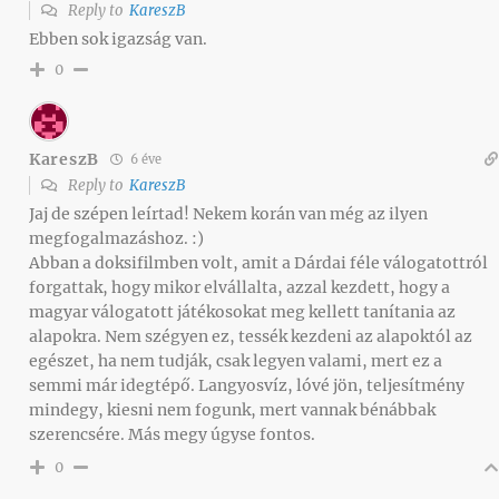
Reply to
KareszB
Ebben sok igazság van.
0
KareszB
6 éve
Reply to
KareszB
Jaj de szépen leírtad! Nekem korán van még az ilyen
megfogalmazáshoz. :)
Abban a doksifilmben volt, amit a Dárdai féle válogatottról
forgattak, hogy mikor elvállalta, azzal kezdett, hogy a
magyar válogatott játékosokat meg kellett tanítania az
alapokra. Nem szégyen ez, tessék kezdeni az alapoktól az
egészet, ha nem tudják, csak legyen valami, mert ez a
semmi már idegtépő. Langyosvíz, lóvé jön, teljesítmény
mindegy, kiesni nem fogunk, mert vannak bénábbak
szerencsére. Más megy úgyse fontos.
0