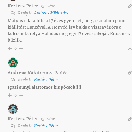
Kertész Péter
6 éve
Reply to
Andreas Mikitovics
Mátyus odaküldte a 17 éves gyereket, hogy csináljon páros
kiállítást Lanzával. A Honvéd így bukja a visszavágóra a
kulcsemberét, a Haladás meg egy 17 éves csikóját. Erősen ez
bűzlik.
0
Andreas Mikitovics
6 éve
Reply to
Kertész Péter
Igazi sunyi alattomos kis pöcsök!!!!!
0
Kertész Péter
6 éve
Reply to
Kertész Péter