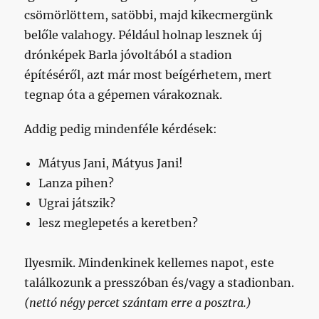
csömörlöttem, satöbbi, majd kikecmergünk
belőle valahogy. Például holnap lesznek új
drónképek Barla jóvoltából a stadion
építéséről, azt már most beígérhetem, mert
tegnap óta a gépemen várakoznak.
Addig pedig mindenféle kérdések:
Mátyus Jani, Mátyus Jani!
Lanza pihen?
Ugrai játszik?
lesz meglepetés a keretben?
Ilyesmik. Mindenkinek kellemes napot, este
találkozunk a presszóban és/vagy a stadionban.
(nettó négy percet szántam erre a posztra.)