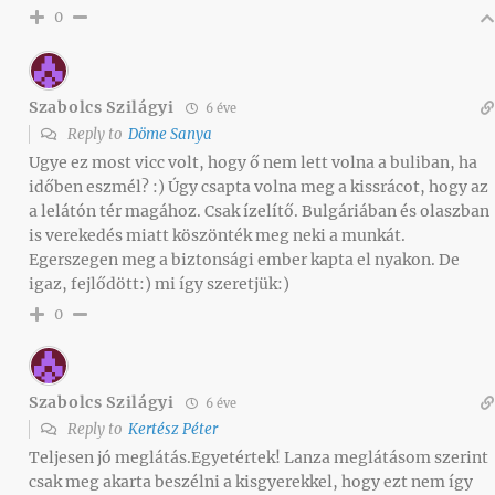
0
Szabolcs Szilágyi
6 éve
Reply to
Döme Sanya
Ugye ez most vicc volt, hogy ő nem lett volna a buliban, ha
időben eszmél? :) Úgy csapta volna meg a kissrácot, hogy az
a lelátón tér magához. Csak ízelítő. Bulgáriában és olaszban
is verekedés miatt köszönték meg neki a munkát.
Egerszegen meg a biztonsági ember kapta el nyakon. De
igaz, fejlődött:) mi így szeretjük:)
0
Szabolcs Szilágyi
6 éve
Reply to
Kertész Péter
Teljesen jó meglátás.Egyetértek! Lanza meglátásom szerint
csak meg akarta beszélni a kisgyerekkel, hogy ezt nem így