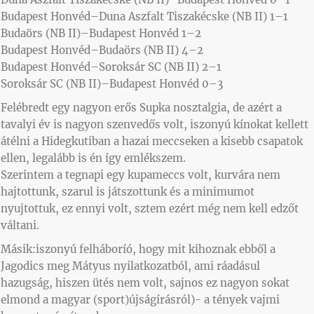
Budapest Honvéd–Duna Aszfalt Tiszakécske (NB II) 1–1
Budaörs (NB II)–Budapest Honvéd 1–2
Budapest Honvéd–Budaörs (NB II) 4–2
Budapest Honvéd–Soroksár SC (NB II) 2–1
Soroksár SC (NB II)–Budapest Honvéd 0–3
Felébredt egy nagyon erős Supka nosztalgia, de azért a
tavalyi év is nagyon szenvedős volt, iszonyú kínokat kellett
átélni a Hidegkutiban a hazai meccseken a kisebb csapatok
ellen, legalább is én így emlékszem.
Szerintem a tegnapi egy kupameccs volt, kurvára nem
hajtottunk, szarul is játszottunk és a minimumot
nyujtottuk, ez ennyi volt, sztem ezért még nem kell edzőt
váltani.
Másik:iszonyú felháboríó, hogy mit kihoznak ebből a
Jagodics meg Mátyus nyilatkozatból, ami ráadásul
hazugság, hiszen ütés nem volt, sajnos ez nagyon sokat
elmond a magyar (sport)újságírásról)- a tények vajmi