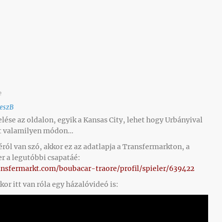
e
eszB
lése az oldalon, egyik a Kansas City, lehet hogy Urbányival
t valamilyen módon…
éról van szó, akkor ez az adatlapja a Transfermarkton, a
r a legutóbbi csapatáé:
ansfermarkt.com/boubacar-traore/profil/spieler/639422
kkor itt van róla egy házalóvideó is: