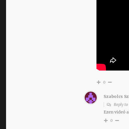
0
Szabolcs Sz
Reply t
Ezen videó al
0