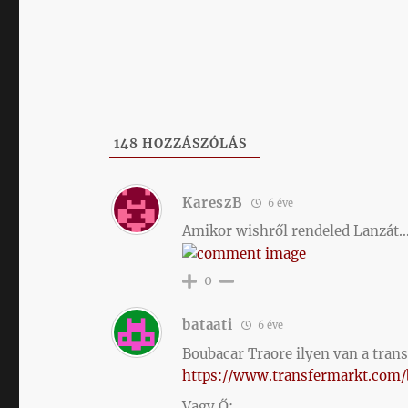
148
HOZZÁSZÓLÁS
KareszB
6 éve
Amikor wishről rendeled Lanzát
0
bataati
6 éve
Boubacar Traore ilyen van a tran
https://www.transfermarkt.com/b
Vagy Ő: