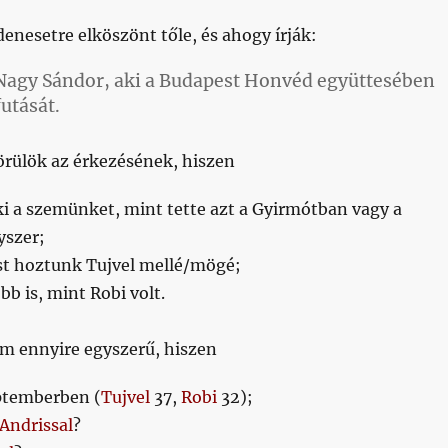
nesetre elköszönt tőle, és ahogy írják:
Nagy Sándor, aki a Budapest Honvéd együttesében
futását.
örülök az érkezésének, hiszen
ki a szemünket, mint tette azt a Gyirmótban vagy a
yszer;
t hoztunk Tujvel mellé/mögé;
bb is, mint Robi volt.
m ennyire egyszerű, hiszen
ptemberben (
Tujvel
37,
Robi
32);
Andrissal
?