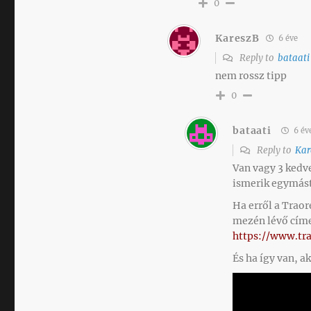
0
KareszB
6 éve
Reply to
bataati
nem rossz tipp
0
bataati
6 év
Reply to
Kar
Van vagy 3 kedve
ismerik egymás
Ha erről a Traor
mezén lévő címe
https://www.tr
És ha így van, a