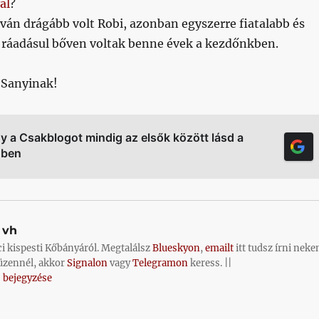
al
?
ván drágább volt Robi, azonban egyszerre fiatalabb és
, ráadásul bőven voltak benne évek a kezdőnkben.
 Sanyinak!
gy a Csakblogot mindig az elsők között lásd a
őben
vh
ci kispesti Kőbányáról. Megtalálsz
Blueskyon
,
emailt
itt tudsz írni neke
üzennél, akkor
Signalon
vagy
Telegramon
keress. ||
 bejegyzése