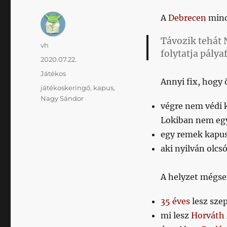
A
Debrecen
minde
Távozik tehát 
Szerző
vh
folytatja pálya
Közzétéve
2020.07.22.
Kategória
Játékos
Annyi fix, hogy 
Címke
játékoskeringő
,
kapus
,
Nagy Sándor
végre nem védi 
Lokiban nem eg
egy remek kapus
aki nyilván olcsó
A helyzet mégse
35 éves
lesz sze
mi lesz
Horváth 