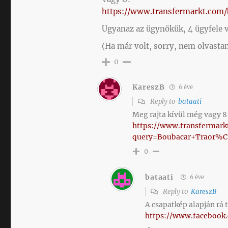
https://www.transfermarkt.com/b
Ugyanaz az ügynökük, 4 ügyfele va
(Ha már volt, sorry, nem olvast
0
KareszB
6 éve
Reply to
bataati
Meg rajta kívül még vagy 8 
https://www.transfermark
query=Boubacar+Traor%
0
bataati
6 éve
Reply to
KareszB
A csapatkép alapján rá 
https://www.facebook