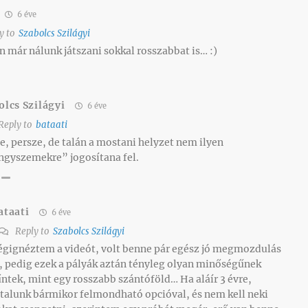
6 éve
y to
Szabolcs Szilágyi
n már nálunk játszani sokkal rosszabbat is… :)
olcs Szilágyi
6 éve
Reply to
bataati
e, persze, de talán a mostani helyzet nem ilyen
gyszemekre” jogosítana fel.
ataati
6 éve
Reply to
Szabolcs Szilágyi
égignéztem a videót, volt benne pár egész jó megmozdulás
s, pedig ezek a pályák aztán tényleg olyan minőségűnek
űntek, mint egy rosszabb szántóföld… Ha aláír 3 évre,
ltalunk bármikor felmondható opcióval, és nem kell neki