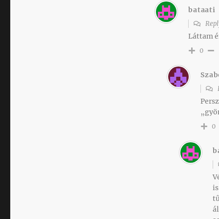
bataati
Repl
Láttam é
0
Szab
Persz
„gyön
0
b
V
i
t
á