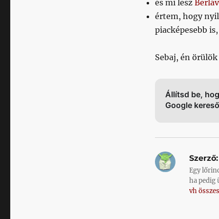
és mi lesz
Berláv
értem, hogy nyil
piacképesebb is
Sebaj, én örülök
Állítsd be, ho
Google keres
Szerző:
Egy lőrin
ha pedig 
vh összes