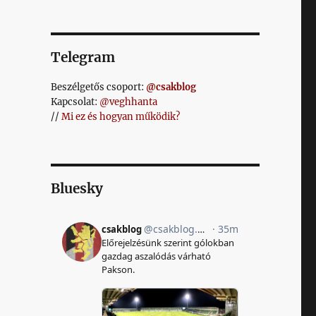
Telegram
Beszélgetős csoport:
@csakblog
Kapcsolat:
@veghhanta
//
Mi ez és hogyan működik?
Bluesky