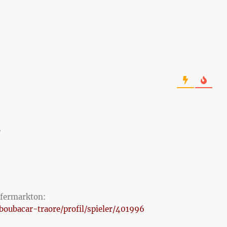
…
sfermarkton:
oubacar-traore/profil/spieler/401996