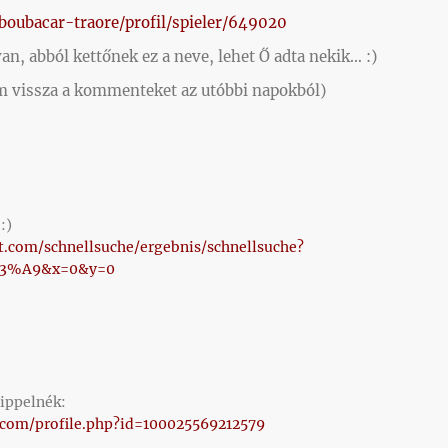
oubacar-traore/profil/spieler/649020
n, abból kettőnek ez a neve, lehet Ő adta nekik… :)
am vissza a kommenteket az utóbbi napokból)
:)
t.com/schnellsuche/ergebnis/schnellsuche?
C3%A9&x=0&y=0
tippelnék:
.com/profile.php?id=100025569212579