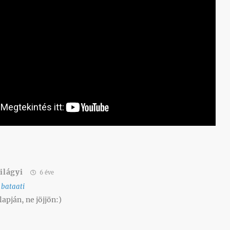
ilágyi
6 éve
o
bataati
apján, ne jöjjön:)