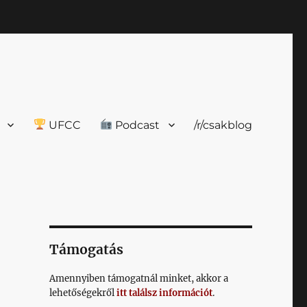
UFCC
Podcast
/r/csakblog
Támogatás
Amennyiben támogatnál minket, akkor a
lehetőségekről
itt találsz információt
.