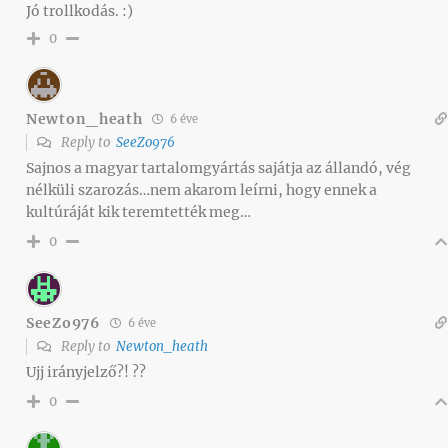
Jó trollkodás. :)
0
Newton_heath
6 éve
Reply to
SeeZo976
Sajnos a magyar tartalomgyártás sajátja az állandó, vég
nélküli szarozás…nem akarom leírni, hogy ennek a
kultúráját kik teremtették meg…
0
SeeZo976
6 éve
Reply to
Newton_heath
Ujj irányjelző?! ??
0