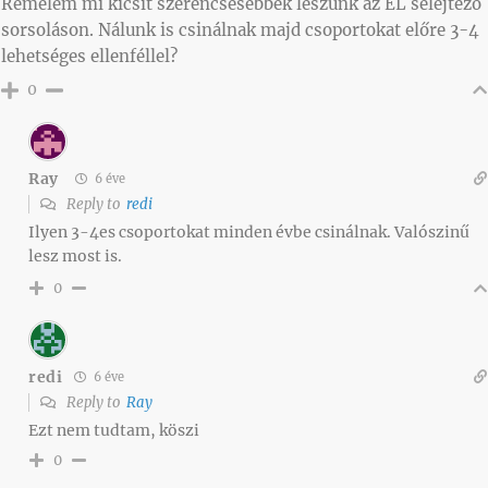
Remélem mi kicsit szerencsésebbek leszünk az EL selejtező
sorsoláson. Nálunk is csinálnak majd csoportokat előre 3-4
lehetséges ellenféllel?
0
Ray
6 éve
Reply to
redi
Ilyen 3-4es csoportokat minden évbe csinálnak. Valószinű
lesz most is.
0
redi
6 éve
Reply to
Ray
Ezt nem tudtam, köszi
0