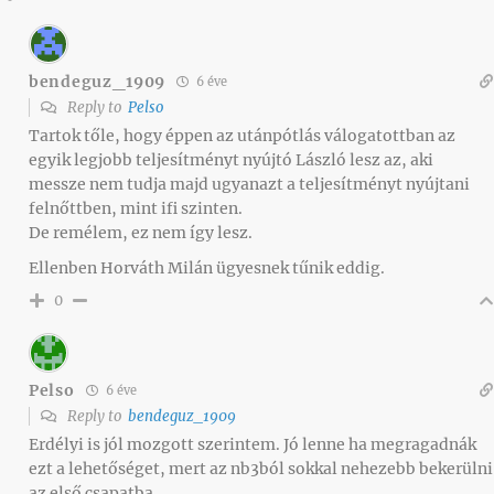
bendeguz_1909
6 éve
Reply to
Pelso
Tartok tőle, hogy éppen az utánpótlás válogatottban az
egyik legjobb teljesítményt nyújtó László lesz az, aki
messze nem tudja majd ugyanazt a teljesítményt nyújtani
felnőttben, mint ifi szinten.
De remélem, ez nem így lesz.
Ellenben Horváth Milán ügyesnek tűnik eddig.
0
Pelso
6 éve
Reply to
bendeguz_1909
Erdélyi is jól mozgott szerintem. Jó lenne ha megragadnák
ezt a lehetőséget, mert az nb3ból sokkal nehezebb bekerülni
az első csapatba.