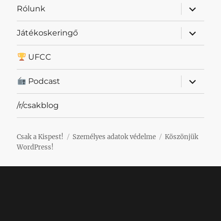
almenü
Rólunk
szétnyit
almenü
Játékoskeringő
szétnyit
UFCC
almenü
Podcast
szétnyit
/r/csakblog
Csak a Kispest!
Személyes adatok védelme
Köszönjük
WordPress!