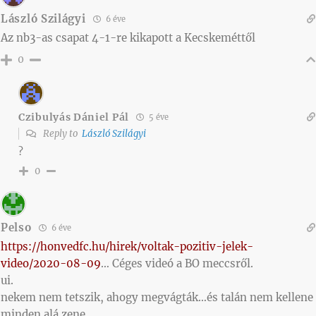
László Szilágyi
6 éve
Az nb3-as csapat 4-1-re kikapott a Kecskeméttől
0
Czibulyás Dániel Pál
5 éve
Reply to
László Szilágyi
?
0
Pelso
6 éve
https://honvedfc.hu/hirek/voltak-pozitiv-jelek-
video/2020-08-09
… Céges videó a BO meccsről.
ui.
nekem nem tetszik, ahogy megvágták…és talán nem kellene
minden alá zene.