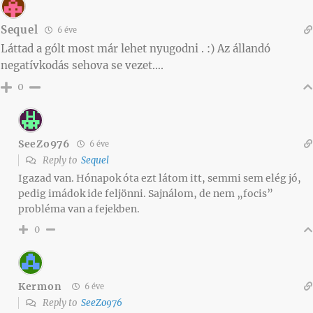
Sequel
6 éve
Láttad a gólt most már lehet nyugodni . :) Az állandó
negatívkodás sehova se vezet….
0
SeeZo976
6 éve
Reply to
Sequel
Igazad van. Hónapok óta ezt látom itt, semmi sem elég jó,
pedig imádok ide feljönni. Sajnálom, de nem „focis”
probléma van a fejekben.
0
Kermon
6 éve
Reply to
SeeZo976