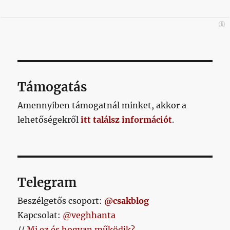
Támogatás
Amennyiben támogatnál minket, akkor a
lehetőségekről
itt találsz információt
.
Telegram
Beszélgetős csoport:
@csakblog
Kapcsolat:
@veghhanta
//
Mi ez és hogyan működik?