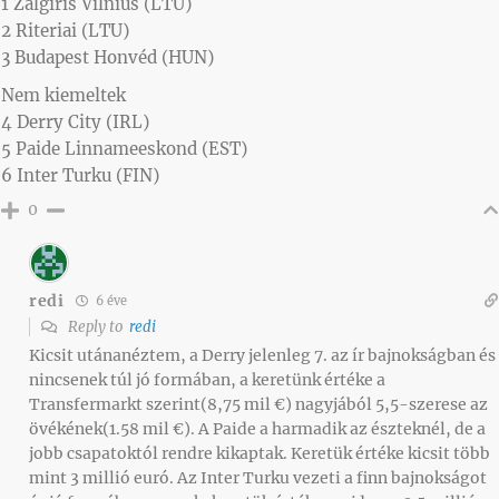
1 Žalgiris Vilnius (LTU)
2 Riteriai (LTU)
3 Budapest Honvéd (HUN)
Nem kiemeltek
4 Derry City (IRL)
5 Paide Linnameeskond (EST)
6 Inter Turku (FIN)
0
redi
6 éve
Reply to
redi
Kicsit utánanéztem, a Derry jelenleg 7. az ír bajnokságban és
nincsenek túl jó formában, a keretünk értéke a
Transfermarkt szerint(8,75 mil €) nagyjából 5,5-szerese az
övékének(1.58 mil €). A Paide a harmadik az észteknél, de a
jobb csapatoktól rendre kikaptak. Keretük értéke kicsit több
mint 3 millió euró. Az Inter Turku vezeti a finn bajnokságot