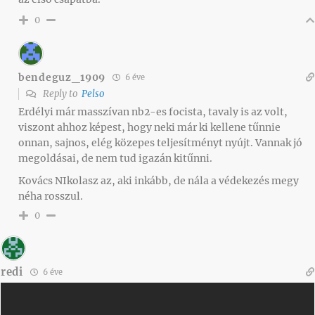
0
bendeguz_1909
6 éve
Reply to
Pelso
Erdélyi már masszívan nb2-es focista, tavaly is az volt,
viszont ahhoz képest, hogy neki már ki kellene tűnnie
onnan, sajnos, elég közepes teljesítményt nyújt. Vannak jó
megoldásai, de nem tud igazán kitűnni.
Kovács NIkolasz az, aki inkább, de nála a védekezés megy
néha rosszul.
0
redi
6 éve