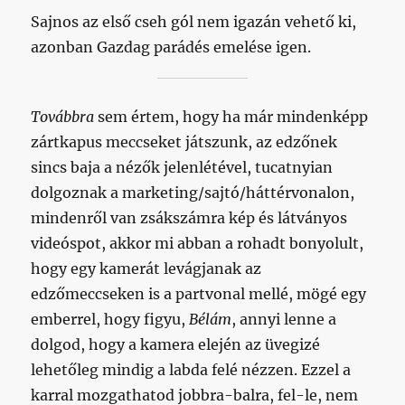
Sajnos az első cseh gól nem igazán vehető ki,
azonban Gazdag parádés emelése igen.
Továbbra
sem értem, hogy ha már mindenképp
zártkapus meccseket játszunk, az edzőnek
sincs baja a nézők jelenlétével, tucatnyian
dolgoznak a marketing/sajtó/háttérvonalon,
mindenről van zsákszámra kép és látványos
videóspot, akkor mi abban a rohadt bonyolult,
hogy egy kamerát levágjanak az
edzőmeccseken is a partvonal mellé, mögé egy
emberrel, hogy figyu,
Bélám
, annyi lenne a
dolgod, hogy a kamera elején az üvegizé
lehetőleg mindig a labda felé nézzen. Ezzel a
karral mozgathatod jobbra-balra, fel-le, nem