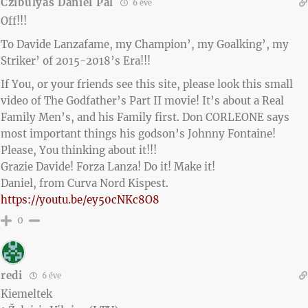
Czibulyás Dániel Pál
6 éve
Off!!!
To Davide Lanzafame, my Champion’, my Goalking’, my
Striker’ of 2015-2018’s Era!!!
If You, or your friends see this site, please look this small
video of The Godfather’s Part II movie! It’s about a Real
Family Men’s, and his Family first. Don CORLEONE says
most important things his godson’s Johnny Fontaine!
Please, You thinking about it!!!
Grazie Davide! Forza Lanza! Do it! Make it!
Daniel, from Curva Nord Kispest.
https://youtu.be/ey50cNKc8O8
0
redi
6 éve
Kiemeltek