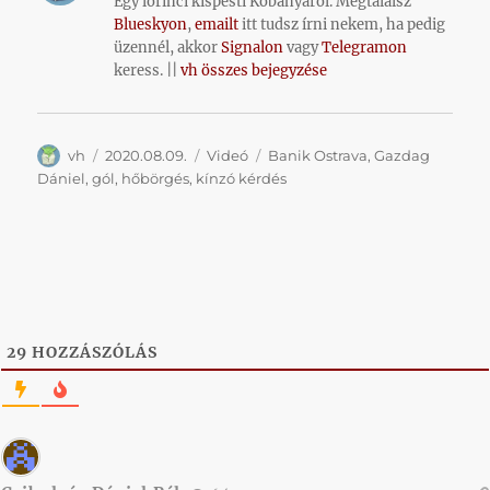
Egy lőrinci kispesti Kőbányáról. Megtalálsz
Blueskyon
,
emailt
itt tudsz írni nekem, ha pedig
üzennél, akkor
Signalon
vagy
Telegramon
keress. ||
vh összes bejegyzése
Szerző
Közzétéve
Kategória
Címke
vh
2020.08.09.
Videó
Banik Ostrava
,
Gazdag
Dániel
,
gól
,
hőbörgés
,
kínzó kérdés
29
HOZZÁSZÓLÁS