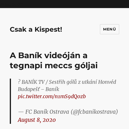
Mastodon
Csak a Kispest!
MENÜ
A Baník videóján a
tegnapi meccs góljai
? BANÍK TV / Sestřih gólů z utkání Honvéd
Budapešť – Baník
pic.twitter.com/n1mS9dQ0zb
— FC Baník Ostrava (@fcbanikostrava)
August 8, 2020