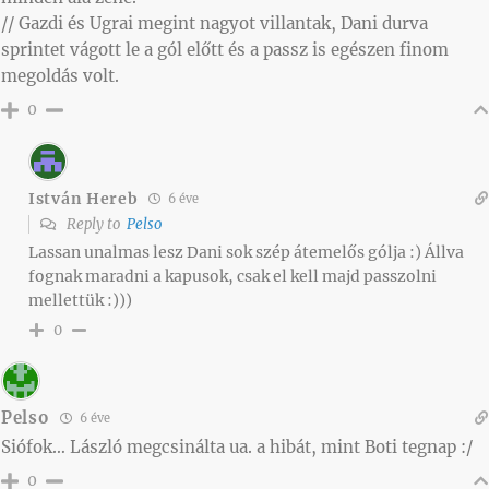
// Gazdi és Ugrai megint nagyot villantak, Dani durva
sprintet vágott le a gól előtt és a passz is egészen finom
megoldás volt.
0
István Hereb
6 éve
Reply to
Pelso
Lassan unalmas lesz Dani sok szép átemelős gólja :) Állva
fognak maradni a kapusok, csak el kell majd passzolni
mellettük :)))
0
Pelso
6 éve
Siófok… László megcsinálta ua. a hibát, mint Boti tegnap :/
0