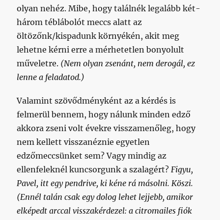
olyan nehéz. Mibe, hogy találnék legalább két-
három téblábolót meccs alatt az
öltözőnk/kispadunk környékén, akit meg
lehetne kérni erre a mérhetetlen bonyolult
műveletre.
(Nem olyan zsenánt, nem derogál, ez
lenne a feladatod.)
Valamint szövődményként az a kérdés is
felmerül bennem, hogy nálunk minden edző
akkora zseni volt évekre visszamenőleg, hogy
nem kellett visszanéznie egyetlen
edzőmeccsünket sem? Vagy mindig az
ellenfeleknél kuncsorgunk a szalagért?
Figyu,
Pavel, itt egy pendrive, ki kéne rá másolni.
Köszi.
(Ennél talán csak egy dolog lehet lejjebb, amikor
elképedt arccal visszakérdezel: a citromailes fiók