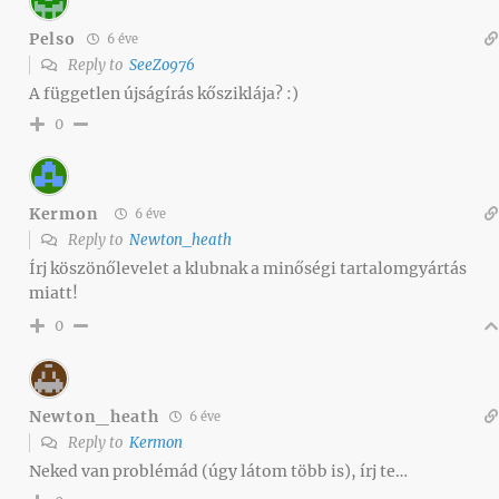
Pelso
6 éve
Reply to
SeeZo976
A független újságírás kősziklája? :)
0
Kermon
6 éve
Reply to
Newton_heath
Írj köszönőlevelet a klubnak a minőségi tartalomgyártás
miatt!
0
Newton_heath
6 éve
Reply to
Kermon
Neked van problémád (úgy látom több is), írj te…