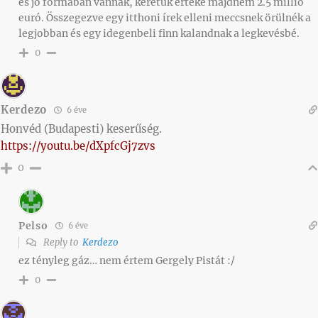
és jó formában vannak, keretük értéke majdnem 2.5 millió
euró. Összegezve egy itthoni írek elleni meccsnek örülnék a
legjobban és egy idegenbeli finn kalandnak a legkevésbé.
0
Kerdezo
6 éve
Honvéd (Budapesti) keserűség.
https://youtu.be/dXpfcGj7zvs
0
Pelso
6 éve
Reply to
Kerdezo
ez tényleg gáz… nem értem Gergely Pistát :/
0