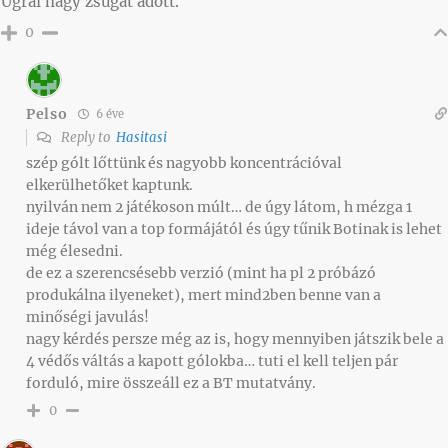
Ugrai nagy zsugát adott.
0
Pelso
6 éve
Reply to
Hasitasi
szép gólt lőttünk és nagyobb koncentrációval
elkerülhetőket kaptunk.
nyilván nem 2 játékoson múlt… de úgy látom, h mézga 1
ideje távol van a top formájától és úgy tűnik Botinak is lehet
még élesedni.
de ez a szerencsésebb verzió (mint ha pl 2 próbázó
produkálna ilyeneket), mert mind2ben benne van a
minőségi javulás!
nagy kérdés persze még az is, hogy mennyiben játszik bele a
4 védős váltás a kapott gólokba… tuti el kell teljen pár
forduló, mire összeáll ez a BT mutatvány.
0