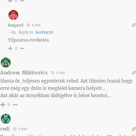
0
Sequel
6 éve
Reply to
SeeZo976
Tűpontos értékelés.
0
Andreas Mikitovics
6 éve
Hanta úr, teljesen egyetértek veled. Azt fűzném hozzá hogy
erre még egy drón is megfelel kamera helyett…
Azt akár az árnyékban üldögélve is lehet kezelni…
0
redi
6 éve