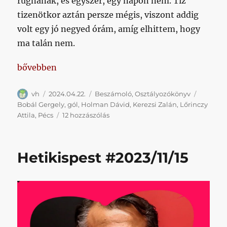
rúgnának, és egyszer, egy napon nem. Tíz
tizenötkor aztán persze mégis, viszont addig
volt egy jó negyed órám, amíg elhittem, hogy
ma talán nem.
„Ritkán járunk errefelé, szóval lehetne mit ünnepe
bővebben
Szerző
Közzétéve
Kategória
Címke
vh
2024.04.22.
Beszámoló
,
Osztályozókönyv
Bobál Gergely
,
gól
,
Holman Dávid
,
Kerezsi Zalán
,
Lőrinczy
Ritkán
Attila
,
Pécs
12 hozzászólás
járunk
errefelé,
szóval
Hetikispest #2023/11/15
lehetne
mit
ünnepelni
(fel-
ső-
ház!),
már