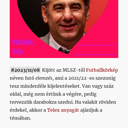
ha
történtetesen
nem
a
Kispest
lennénk
című
bejegyzéshez
#2023/11/08
Kijött az MLSZ-től
Futballkörkép
néven futó
elemzés
, ami a 2021/22-es szezonig
tesz mindenféle kijelentéseket. Van vagy száz
oldal, még nem értünk a végére, pedig
tervezzük darabokra szedni. Ha valakit röviden
érdekel, akkor a
Telex anyagát
ajánljuk a
témában.