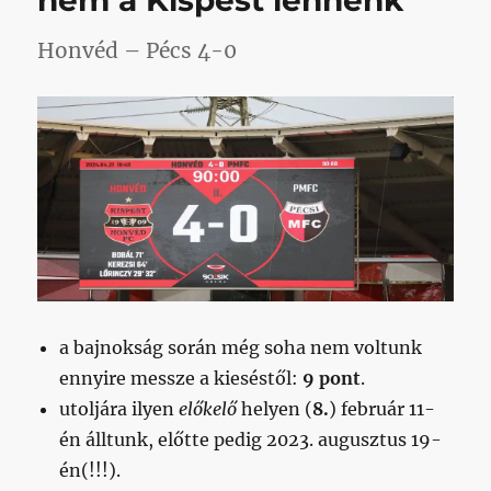
nem a Kispest lennénk
Honvéd – Pécs 4-0
a bajnokság során még soha nem voltunk
ennyire messze a kieséstől:
9 pont
.
utoljára ilyen
előkelő
helyen (
8.
) február 11-
én álltunk, előtte pedig 2023. augusztus 19-
én(!!!).