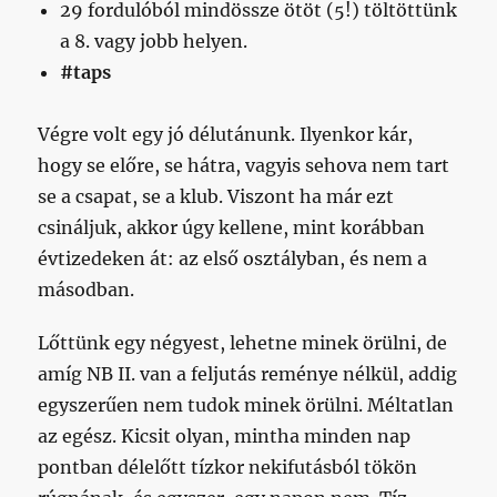
29 fordulóból mindössze ötöt (5!) töltöttünk
a 8. vagy jobb helyen.
#taps
Végre volt egy jó délutánunk. Ilyenkor kár,
hogy se előre, se hátra, vagyis sehova nem tart
se a csapat, se a klub. Viszont ha már ezt
csináljuk, akkor úgy kellene, mint korábban
évtizedeken át: az első osztályban, és nem a
másodban.
Lőttünk egy négyest, lehetne minek örülni, de
amíg NB II. van a feljutás reménye nélkül, addig
egyszerűen nem tudok minek örülni. Méltatlan
az egész. Kicsit olyan, mintha minden nap
pontban délelőtt tízkor nekifutásból tökön