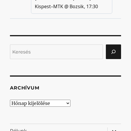
Keresés
ARCHÍVUM
Archívum
almenü
Rólunk