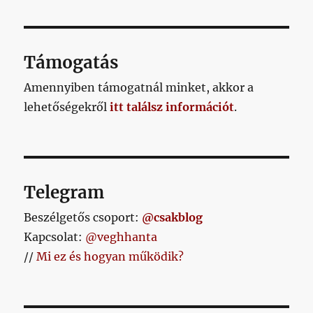
lapozása
a
ETKE
gólokért,
ZŐ
OLD
akkor
AL
című
Támogatás
bejegyzéshez
Amennyiben támogatnál minket, akkor a
lehetőségekről
itt találsz információt
.
Telegram
Beszélgetős csoport:
@csakblog
Kapcsolat:
@veghhanta
//
Mi ez és hogyan működik?