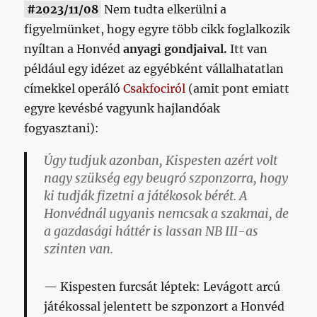
#2023/11/08
Nem tudta elkerülni a
figyelmünket, hogy egyre több cikk foglalkozik
nyíltan a Honvéd
anyagi gondjaival.
Itt van
például egy idézet az egyébként vállalhatatlan
címekkel operáló
Csakfociról
(amit pont emiatt
egyre kevésbé vagyunk hajlandóak
fogyasztani):
Úgy tudjuk azonban, Kispesten azért volt
nagy szükség egy beugró szponzorra, hogy
ki tudják fizetni a játékosok bérét. A
Honvédnál ugyanis nemcsak a szakmai, de
a gazdasági háttér is lassan NB III-as
szinten van.
Kispesten furcsát léptek: Levágott arcú
játékossal jelentett be szponzort a Honvéd