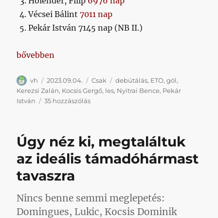
Holender, Filip
6976 nap
Vécsei Bálint
7011 nap
Pekár István 7145 nap (NB II.)
„Pár apróság az ETO után”
bővebben
Szerző
Közzétéve
Kategória
Címke
vh
2023.09.04.
Csak
debütálás
,
ETO
,
gól
,
Kerezsi Zalán
,
Kocsis Gergő
,
les
,
Nyitrai Bence
,
Pekár
Pár
István
35 hozzászólás
apróság
az
ETO
Úgy néz ki, megtaláltuk
után
című
az ideális támadóhármast
bejegyzéshez
tavaszra
Nincs benne semmi meglepetés:
Domingues, Lukic, Kocsis Dominik