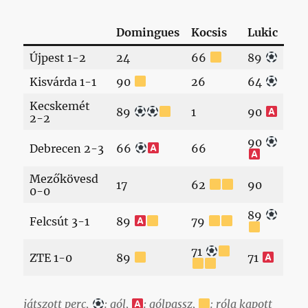
Domingues
Kocsis
Lukic
Újpest 1-2
24
66
89
Kisvárda 1-1
90
26
64
Kecskemét
89
1
90
2-2
90
Debrecen 2-3
66
66
Mezőkövesd
17
62
90
0-0
89
Felcsút 3-1
89
79
71
ZTE 1-0
89
71
játszott perc,
: gól,
: gólpassz,
: róla kapott