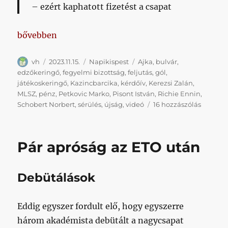
– ezért kaphatott fizetést a csapat
„Hetikispest #2023/11/15”
bővebben
Szerző
Közzétéve
Kategória
Címke
vh
2023.11.15.
Napikispest
Ajka
,
bulvár
,
edzőkeringő
,
fegyelmi bizottság
,
feljutás
,
gól
,
játékoskeringő
,
Kazincbarcika
,
kérdőív
,
Kerezsi Zalán
,
MLSZ
,
pénz
,
Petkovic Marko
,
Pisont István
,
Richie Ennin
,
Hetikis
Schobert Norbert
,
sérülés
,
újság
,
videó
16 hozzászólás
#2023/11
című
bejegyz
Pár apróság az ETO után
Debütálások
Eddig egyszer fordult elő, hogy egyszerre
három akadémista debütált a nagycsapat