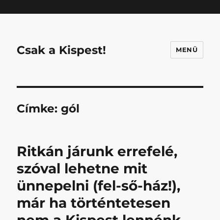
Mastodon
Csak a Kispest!
MENÜ
Címke:
gól
Ritkán járunk errefelé,
szóval lehetne mit
ünnepelni (fel-ső-ház!),
már ha történtetesen