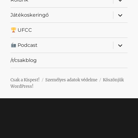
szétnyit
almenü
Játékoskeringő
szétnyit
UFCC
almenü
Podcast
szétnyit
/r/csakblog
Csak a Kispest!
Személyes adatok védelme
Köszönjük
WordPress!