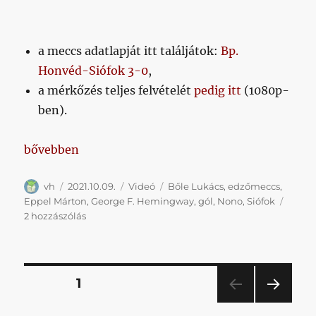
a meccs adatlapját itt találjátok:
Bp.
Honvéd-Siófok 3-0
,
a mérkőzés teljes felvételét
pedig itt
(1080p-
ben).
„Ha lusta lennél végigpörgetni a teljes meccsvideót 
bővebben
Szerző
Közzétéve
Kategória
Címke
vh
2021.10.09.
Videó
Bőle Lukács
,
edzőmeccs
,
Eppel Márton
,
George F. Hemingway
,
gól
,
Nono
,
Siófok
Ha
2 hozzászólás
lusta
lennél
végigpörgetni
a
Bejegyzések
OLDAL
1
teljes
meccsvideót
KÖV