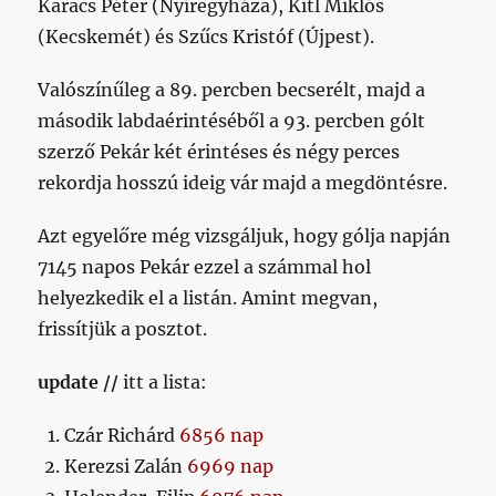
Karacs Péter (Nyíregyháza), Kitl Miklós
(Kecskemét) és Szűcs Kristóf (Újpest).
Valószínűleg a 89. percben becserélt, majd a
második labdaérintéséből a 93. percben gólt
szerző Pekár két érintéses és négy perces
rekordja hosszú ideig vár majd a megdöntésre.
Azt egyelőre még vizsgáljuk, hogy gólja napján
7145 napos Pekár ezzel a számmal hol
helyezkedik el a listán. Amint megvan,
frissítjük a posztot.
update //
itt a lista:
Czár Richárd
6856 nap
Kerezsi Zalán
6969 nap