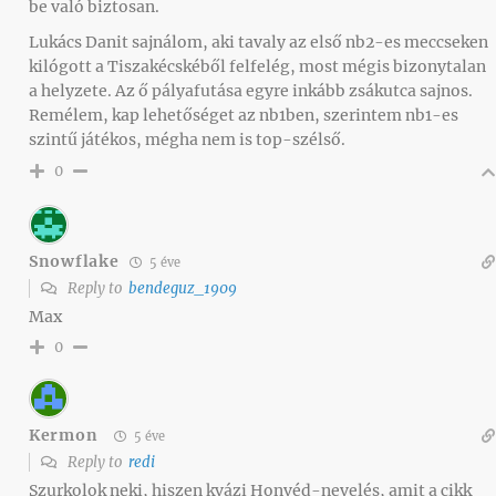
be való biztosan.
Lukács Danit sajnálom, aki tavaly az első nb2-es meccseken
kilógott a Tiszakécskéből felfelég, most mégis bizonytalan
a helyzete. Az ő pályafutása egyre inkább zsákutca sajnos.
Remélem, kap lehetőséget az nb1ben, szerintem nb1-es
szintű játékos, mégha nem is top-szélső.
0
Snowflake
5 éve
Reply to
bendeguz_1909
Max
0
Kermon
5 éve
Reply to
redi
Szurkolok neki, hiszen kvázi Honvéd-nevelés, amit a cikk