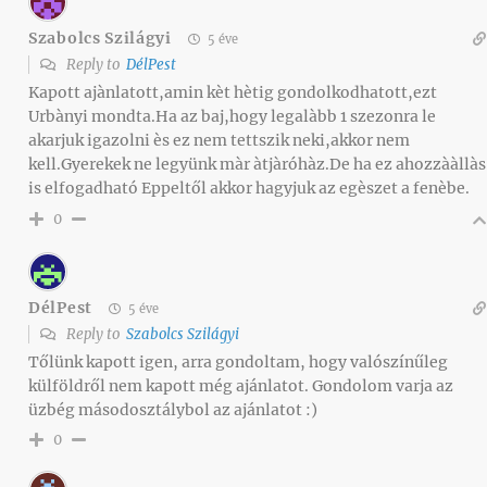
Szabolcs Szilágyi
5 éve
Reply to
DélPest
Kapott ajànlatott,amin kèt hètig gondolkodhatott,ezt
Urbànyi mondta.Ha az baj,hogy legalàbb 1 szezonra le
akarjuk igazolni ès ez nem tettszik neki,akkor nem
kell.Gyerekek ne legyünk màr àtjàróhàz.De ha ez ahozzààllàs
is elfogadható Eppeltől akkor hagyjuk az egèszet a fenèbe.
0
DélPest
5 éve
Reply to
Szabolcs Szilágyi
Tőlünk kapott igen, arra gondoltam, hogy valószínűleg
külföldről nem kapott még ajánlatot. Gondolom varja az
üzbég másodosztálybol az ajánlatot :)
0