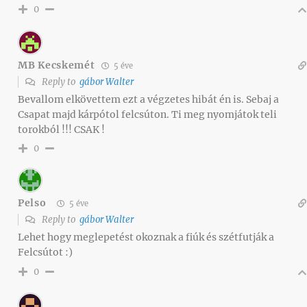
0
MB Kecskemét
5 éve
Reply to
gábor Walter
Bevallom elkövettem ezt a végzetes hibát én is. Sebaj a
Csapat majd kárpótol felcsúton. Ti meg nyomjátok teli
torokból !!! CSAK !
0
Pelso
5 éve
Reply to
gábor Walter
Lehet hogy meglepetést okoznak a fiúk és szétfutják a
Felcsútot :)
0