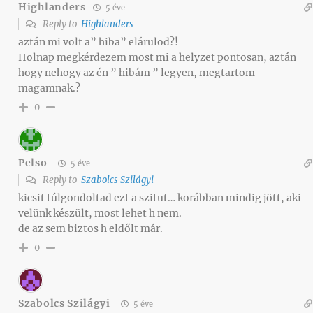
Highlanders
5 éve
Reply to
Highlanders
aztán mi volt a” hiba” elárulod?!
Holnap megkérdezem most mi a helyzet pontosan, aztán
hogy nehogy az én ” hibám ” legyen, megtartom
magamnak.?
0
Pelso
5 éve
Reply to
Szabolcs Szilágyi
kicsit túlgondoltad ezt a szitut… korábban mindig jött, aki
velünk készült, most lehet h nem.
de az sem biztos h eldőlt már.
0
Szabolcs Szilágyi
5 éve