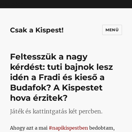
Mastodon
Csak a Kispest!
MENÜ
Feltesszük a nagy
kérdést: tuti bajnok lesz
idén a Fradi és kieső a
Budafok? A Kispestet
hova érzitek?
Játék és kattintgatás két percben.
Ahogy azt a mai
#napikispestben
bedobtam,