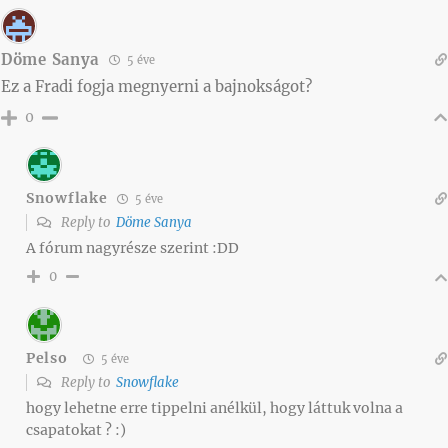
Döme Sanya
5 éve
Ez a Fradi fogja megnyerni a bajnokságot?
0
Snowflake
5 éve
Reply to
Döme Sanya
A fórum nagyrésze szerint :DD
0
Pelso
5 éve
Reply to
Snowflake
hogy lehetne erre tippelni anélkül, hogy láttuk volna a
csapatokat ? :)