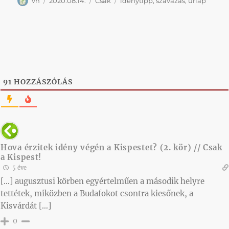
Szerző
Közzétéve
Kategória
Címke
vh
2020.08.14.
Csak
idénytipp
,
szavazás
,
űrlap
91
HOZZÁSZÓLÁS
Hova érzitek idény végén a Kispestet? (2. kör) // Csak
a Kispest!
5 éve
[…] augusztusi körben egyértelműen a második helyre
tettétek, miközben a Budafokot csontra kiesőnek, a
Kisvárdát […]
0