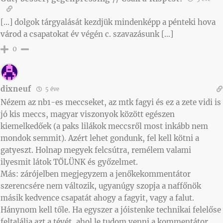
[…] dolgok tárgyalását kezdjük mindenképp a pénteki hova
várod a csapatokat év végén c. szavazásunk […]
0
dixneuf
5 éve
Nézem az nb1-es meccseket, az mtk fagyi és ez a zete vidi is
jó kis meccs, magyar viszonyok között egészen
kiemelkedőek (a paks lilákok meccsről most inkább nem
mondok semmit). Azért lehet gondunk, fel kell kötni a
gatyeszt. Holnap megyek felcsútra, remélem valami
ilyesmit látok TŐLÜNK és győzelmet.
Más: zárójelben megjegyzem a jenőkekommentátor
szerencsére nem változik, ugyanúgy szopja a naffőnök
másik kedvence csapatát ahogy a fagyit, vagy a falut.
Hánynom kell tőle. Ha egyszer a jóistenke technikai felelőse
feltalálja azt a tévét, ahol le tudom venni a kommentátor