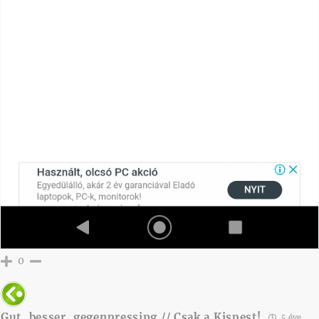
0
Gut, besser, gegenpressing // Csak a Kispest!
5 éve