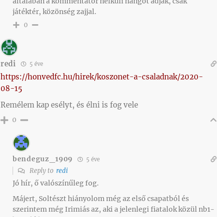
általában a kommentátor nélküli hangot adják, csak
játéktér, közönség zajjal.
0
redi
5 éve
https://honvedfc.hu/hirek/koszonet-a-csaladnak/2020-
08-15
Remélem kap esélyt, és élni is fog vele
0
bendeguz_1909
5 éve
Reply to
redi
Jó hír, ő valószínűleg fog.
Májert, Soltészt hiányolom még az első csapatból és
szerintem még Irimiás az, aki a jelenlegi fiatalok közül nb1-