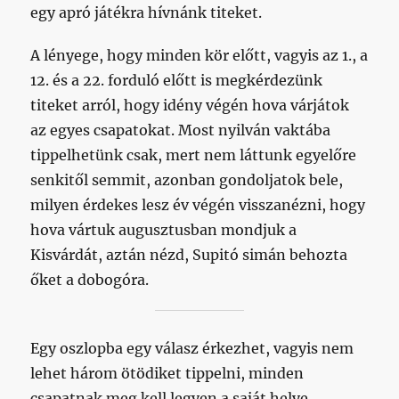
egy apró játékra hívnánk titeket.
A lényege, hogy minden kör előtt, vagyis az 1., a
12. és a 22. forduló előtt is megkérdezünk
titeket arról, hogy idény végén hova várjátok
az egyes csapatokat. Most nyilván vaktába
tippelhetünk csak, mert nem láttunk egyelőre
senkitől semmit, azonban gondoljatok bele,
milyen érdekes lesz év végén visszanézni, hogy
hova vártuk augusztusban mondjuk a
Kisvárdát, aztán nézd, Supitó simán behozta
őket a dobogóra.
Egy oszlopba egy válasz érkezhet, vagyis nem
lehet három ötödiket tippelni, minden
csapatnak meg kell legyen a saját helye.