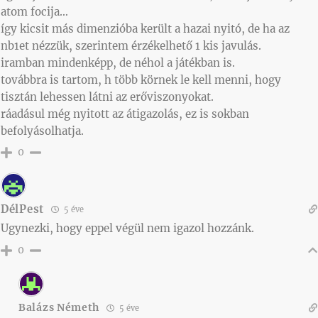
atom focija…
így kicsit más dimenzióba került a hazai nyitó, de ha az
nb1et nézzük, szerintem érzékelhető 1 kis javulás.
iramban mindenképp, de néhol a játékban is.
továbbra is tartom, h több körnek le kell menni, hogy
tisztán lehessen látni az erőviszonyokat.
ráadásul még nyitott az átigazolás, ez is sokban
befolyásolhatja.
0
DélPest
5 éve
Ugynezki, hogy eppel végül nem igazol hozzánk.
0
Balázs Németh
5 éve