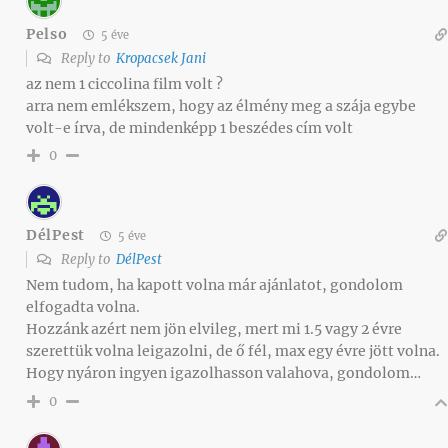
Pelso
5 éve
Reply to
Kropacsek Jani
az nem 1 ciccolina film volt ?
arra nem emlékszem, hogy az élmény meg a szája egybe
volt-e írva, de mindenképp 1 beszédes cím volt
0
DélPest
5 éve
Reply to
DélPest
Nem tudom, ha kapott volna már ajánlatot, gondolom
elfogadta volna.
Hozzánk azért nem jön elvileg, mert mi 1.5 vagy 2 évre
szerettük volna leigazolni, de ő fél, max egy évre jött volna.
Hogy nyáron ingyen igazolhasson valahova, gondolom…
0