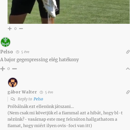
0
Pelso
5 éve
A bajor gegenpressing elég hatékony
0
gábor Walter
5 éve
Reply to
Pelso
Próbálnák ezt ellenünk játszani…
(Nem csak mi követjük el a fiammal azt a hibát, hogy bl-t
nézünk?- vasárnap este meg felcsúton hallgathatom a
fiamat, hogy miért ilyen ovis-foci van itt)