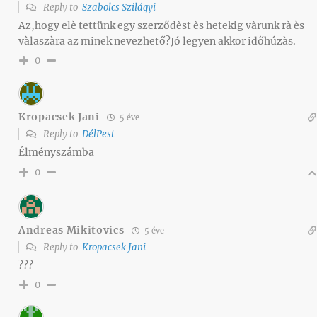
Reply to
Szabolcs Szilágyi
Az,hogy elè tettünk egy szerződèst ès hetekig vàrunk rà ès
vàlaszàra az minek nevezhető?Jó legyen akkor időhúzàs.
0
Kropacsek Jani
5 éve
Reply to
DélPest
Élményszámba
0
Andreas Mikitovics
5 éve
Reply to
Kropacsek Jani
???
0