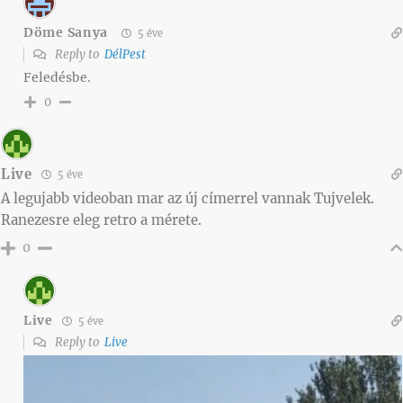
Döme Sanya
5 éve
Reply to
DélPest
Feledésbe.
0
Live
5 éve
A legujabb videoban mar az új címerrel vannak Tujvelek.
Ranezesre eleg retro a mérete.
0
Live
5 éve
Reply to
Live