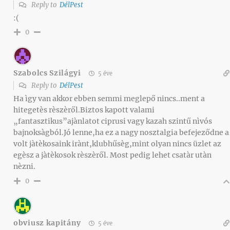
Reply to
DélPest
:(
0
Szabolcs Szilágyi
5 éve
Reply to
DélPest
Ha ìgy van akkor ebben semmi meglepő nincs..ment a
hitegetès rèszèről.Biztos kapott valami
„fantasztikus”ajànlatot ciprusi vagy kazah szintű nìvós
bajnoksàgból.Jó lenne,ha ez a nagy nosztalgia befejeződne a
volt jàtèkosaink irànt,klubhűsèg,mint olyan nincs üzlet az
egèsz a jàtèkosok rèszèről. Most pedig lehet csatàr utàn
nèzni.
0
obviusz kapitány
5 éve