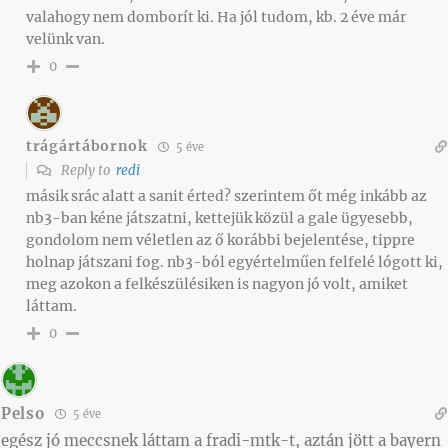
valahogy nem domborít ki. Ha jól tudom, kb. 2 éve már
velünk van.
0
trágártábornok
5 éve
Reply to
redi
másik srác alatt a sanit érted? szerintem őt még inkább az
nb3-ban kéne játszatni, kettejük közül a gale ügyesebb,
gondolom nem véletlen az ő korábbi bejelentése, tippre
holnap játszani fog. nb3-ból egyértelműen felfelé lógott ki,
meg azokon a felkészülésiken is nagyon jó volt, amiket
láttam.
0
Pelso
5 éve
egész jó meccsnek láttam a fradi-mtk-t, aztán jött a bayern