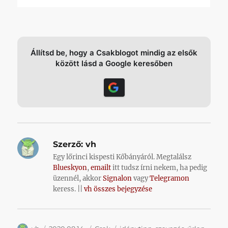
Állítsd be, hogy a Csakblogot mindig az elsők
között lásd a Google keresőben
Szerző:
vh
Egy lőrinci kispesti Kőbányáról. Megtalálsz
Blueskyon
,
emailt
itt tudsz írni nekem, ha pedig
üzennél, akkor
Signalon
vagy
Telegramon
keress. ||
vh összes bejegyzése