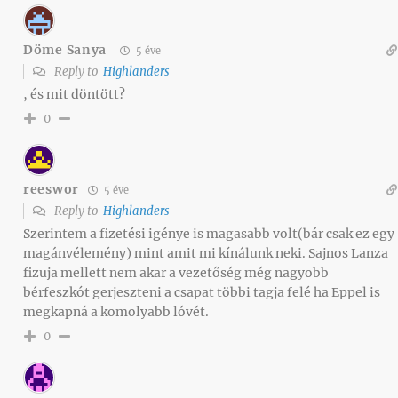
Döme Sanya
5 éve
Reply to
Highlanders
, és mit döntött?
0
reeswor
5 éve
Reply to
Highlanders
Szerintem a fizetési igénye is magasabb volt(bár csak ez egy
magánvélemény) mint amit mi kínálunk neki. Sajnos Lanza
fizuja mellett nem akar a vezetőség még nagyobb
bérfeszkót gerjeszteni a csapat többi tagja felé ha Eppel is
megkapná a komolyabb lóvét.
0