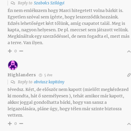
Reply to
Szabolcs Szilágyi
Én nem emlékszem hogy Marci hitegetett volna bárkit is.
Egyetlen szóval sem ígérte, hogy leszerződik hozzánk.
Edzés lehetőséget kért tőlünk, amíg csapatot talál. Meg is
kapta, nagyon helyesen. De pl. meccset sem játszott velünk.
Megkínáltuk egy szerződéssel, de nem fogadta el, mert más
a terve. Van ilyen.
0
Highlanders
5 éve
Reply to
obviusz kapitány
tévedsz. Kért, de először nem kapott (mielőtt megkérdezed
ki mondta, hát ő személyesen ), tehát amikor már kapott,
akkor joggal gondolhatta bárki, hogy van sansz a
leigazolására, pláne úgy, hogy télen már szinte biztosra
vettem.
0