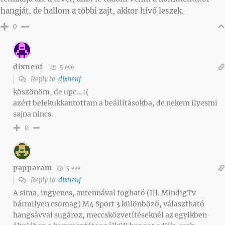
hangját, de hallom a többi zajt, akkor hívő leszek.
0
dixneuf
5 éve
Reply to
dixneuf
köszönöm, de upc… :(
azért belekukkantottam a beállításokba, de nekem ilyesmi
sajna nincs.
0
papparam
5 éve
Reply to
dixneuf
A sima, ingyenes, antennával fogható (Ill. MindigTv
bármilyen csomag) M4 Sport 3 különböző, választható
hangsávval sugároz, meccsközvetítéseknél az egyikben