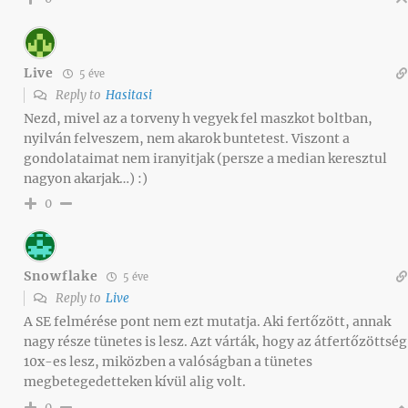
Live
5 éve
Reply to
Hasitasi
Nezd, mivel az a torveny h vegyek fel maszkot boltban,
nyilván felveszem, nem akarok buntetest. Viszont a
gondolataimat nem iranyitjak (persze a median keresztul
nagyon akarjak…) :)
0
Snowflake
5 éve
Reply to
Live
A SE felmérése pont nem ezt mutatja. Aki fertőzött, annak
nagy része tünetes is lesz. Azt várták, hogy az átfertőzöttség
10x-es lesz, miközben a valóságban a tünetes
megbetegedetteken kívül alig volt.
0