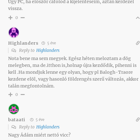
Úgy PC, ha először cáfolod a kijelentéseim, aztán kérdezel
vissza.
0
Highlanders
5 éve
Reply to
Highlanders
Nota bene ma sem megyek. Egész héten meloztam a dög
melegben, ma de.itthon is,holnap újra kezdődik, pihenni is
kell .Ha mondjuk lenne egy olyan, hogy pl Balogh-Traore
kezdene elöl, vagy hasonló földrengés szerű változás, akkor
talán megfontolnám.
0
bataati
5 éve
Reply to
Highlanders
Nagy Ádám miért nettó vicc?