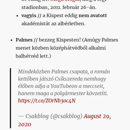
stadionban, 2011. február 26-án.
vagyis //
a Kispest eddig
nem avatott
akadémistát az albérletben.
Palmes //
bezzeg Kispesten! (Amúgy Palmes
menet közben középhátvédből alkalmi
balhétvéd lett.)
Mindeközben Palmes csapata, a román
kettőben játszó Csíkszereda nemhogy
élőben adja a YouTubeon a meccseit,
hanem maga a polgármester kövzetíti.
https://t.co/ZOrNb3oc4N
— Csakblog (@csakblog)
August 29,
2020