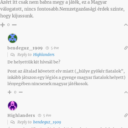
Azért itt csak nem babra megy a játék, ez a Magyar
válogatott, nincs fontosabb.Nemzetgazdasági érdek szinte,
hogy kijussunk.
0
bendeguz_1909
5 éve
Reply to
Highlanders
De helyettük kit hívnál be?
Pont az általad követett elv miatt („hülye gyökér fiatalok”,
inkább játszon egy légiós a gyenge magyar fiatalok helyett)
lényegében nincsenek magyar játékosok.
0
Highlanders
5 éve
Reply to
bendeguz_1909