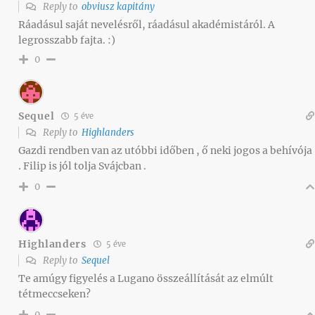
Reply to
obviusz kapitány
Ráadásul saját nevelésről, ráadásul akadémistáról. A
legrosszabb fajta. :)
0
Sequel
5 éve
Reply to
Highlanders
Gazdi rendben van az utóbbi időben , ő neki jogos a behívója
. Filip is jól tolja Svájcban .
0
Highlanders
5 éve
Reply to
Sequel
Te amúgy figyelés a Lugano összeállítását az elmúlt
tétmeccseken?
0