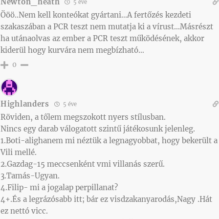
Newton_heath
5 éve
Ööö..Nem kell konteókat gyártani…A fertőzés kezdeti
szakaszában a PCR teszt nem mutatja ki a vírust…Másrészt
ha utánaolvas az ember a PCR teszt működésének, akkor
kiderül hogy kurvára nem megbízható…
0
Highlanders
5 éve
Röviden, a tőlem megszokott nyers stílusban.
Nincs egy darab válogatott szintű játékosunk jelenleg.
1.Boti-alighanem mi néztük a legnagyobbat, hogy bekerült a
Vili mellé.
2.Gazdag-15 meccsenként vmi villanás szerű.
3.Tamás-Ugyan.
4.Filip- mi a jogalap perpillanat?
4+.És a legrázósabb itt; bár ez visdzakanyarodás,Nagy .Hát
ez nettó vicc.