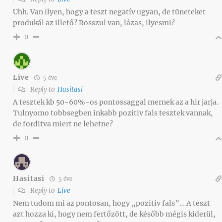
Uhh. Van ilyen, hogy a teszt negatív ugyan, de tüneteket
produkál az illető? Rosszul van, lázas, ilyesmi?
0
Live
5 éve
Reply to
Hasitasi
A tesztek kb 50-60%-os pontossaggal mernek az a hir jarja.
Tulnyomo tobbsegben inkabb pozitiv fals tesztek vannak,
de forditva miert ne lehetne?
0
Hasitasi
5 éve
Reply to
Live
Nem tudom mi az pontosan, hogy „pozitív fals”… A teszt
azt hozza ki, hogy nem fertőzött, de később mégis kiderül,