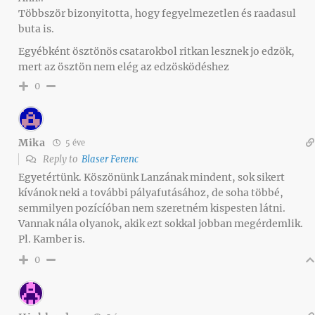
Többször bizonyitotta, hogy fegyelmezetlen és raadasul
buta is.
Egyébként ösztönös csatarokbol ritkan lesznek jo edzök,
mert az ösztön nem elég az edzösködéshez
0
Mika
5 éve
Reply to
Blaser Ferenc
Egyetértünk. Köszönünk Lanzának mindent, sok sikert
kívánok neki a további pályafutásához, de soha többé,
semmilyen pozícíóban nem szeretném kispesten látni.
Vannak nála olyanok, akik ezt sokkal jobban megérdemlik.
Pl. Kamber is.
0