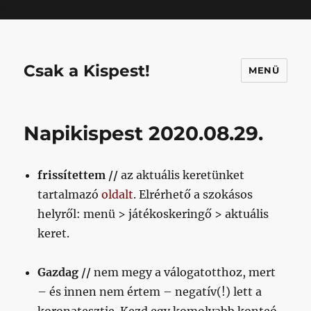
Mastodon
Csak a Kispest!
MENÜ
Napikispest 2020.08.29.
frissítettem //
az aktuális keretünket
tartalmazó
oldalt
. Elrérhető a szokásos
helyről: menü > játékoskeringő > aktuális
keret.
Gazdag //
nem megy a válogatotthoz, mert
– és innen nem értem – negatív(!) lett a