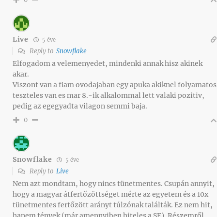
Live
5 éve
Reply to
Snowflake
Elfogadom a velemenyedet, mindenki annak hisz akinek
akar.
Viszont van a fiam ovodajaban egy apuka akiknel folyamatos
teszteles van es mar 8.-ik alkalommal lett valaki pozitiv,
pedig az egegyadta vilagon semmi baja.
0
Snowflake
5 éve
Reply to
Live
Nem azt mondtam, hogy nincs tünetmentes. Csupán annyit,
hogy a magyar átfertőzöttséget mérte az egyetem és a 10x
tünetmentes fertőzött arányt túlzónak találták. Ez nem hit,
hanem tények (már amennyiben hiteles a SE). Részemről