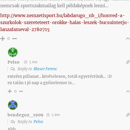
nemcsak sportszakmailag kell példaképnek lenni…
http://www.nemzetisport.hu/labdarugo_nb_i/honved-a-
szurkolok-szereteteert-orokke-halas-leszek-bucsuinterju-
lanzafameval-2780715
0
Pelso
5 éve
Reply to
Blaser Ferenc
extrém pillanat…kivételesen, totál egyetértünk… :D
ez talán 1 jó nap a győzelemre is…
0
bendeguz_1909
5 éve
Reply to
Pelso
Ahh..