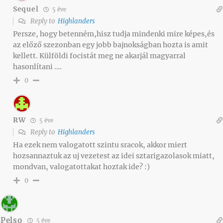
Sequel
5 éve
Reply to
Highlanders
Persze, hogy betenném,hisz tudja mindenki mire képes,és
az előző szezonban egy jobb bajnokságban hozta is amit
kellett. Külföldi focistát meg ne akarjál magyarral
hasonlítani ….
0
RW
5 éve
Reply to
Highlanders
Ha ezek nem valogatott szintu sracok, akkor miert
hozsannaztuk az uj vezetest az idei sztarigazolasok miatt,
mondvan, valogatottakat hoztak ide? :)
0
Pelso
5 éve