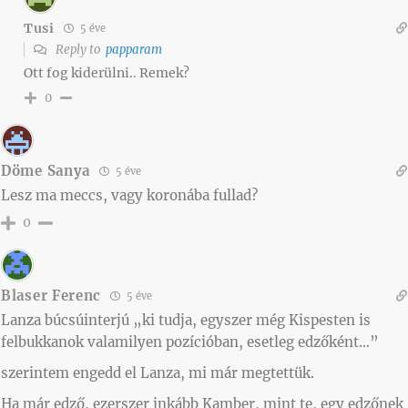
Tusi
5 éve
Reply to
papparam
Ott fog kiderülni.. Remek?
0
Döme Sanya
5 éve
Lesz ma meccs, vagy koronába fullad?
0
Blaser Ferenc
5 éve
Lanza búcsúinterjú „ki tudja, egyszer még Kispesten is
felbukkanok valamilyen pozícióban, esetleg edzőként…”
szerintem engedd el Lanza, mi már megtettük.
Ha már edző, ezerszer inkább Kamber, mint te, egy edzőnek