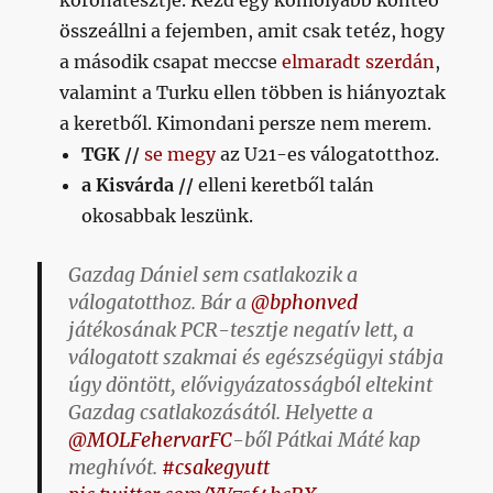
koronatesztje. Kezd egy komolyabb konteó
összeállni a fejemben, amit csak tetéz, hogy
a második csapat meccse
elmaradt szerdán
,
valamint a Turku ellen többen is hiányoztak
a keretből. Kimondani persze nem merem.
TGK //
se megy
az U21-es válogatotthoz.
a Kisvárda //
elleni keretből talán
okosabbak leszünk.
Gazdag Dániel sem csatlakozik a
válogatotthoz. Bár a
@bphonved
játékosának PCR-tesztje negatív lett, a
válogatott szakmai és egészségügyi stábja
úgy döntött, elővigyázatosságból eltekint
Gazdag csatlakozásától. Helyette a
@MOLFehervarFC
-ből Pátkai Máté kap
meghívót.
#csakegyutt