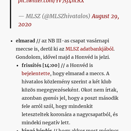
pic.twitter.com/YV7sf4hcRX
— MLSZ (@MLSZhivatalos)
August 29,
2020
elmarad //
az NB III-as csapat vasárnapi
meccse is, derül ki az
MLSZ adatbankjából
.
Gondolom, idővel majd a Honvéd is jelzi.
frissítés [14:00] //
a Honvéd is
bejelentette
, hogy elmarad a meccs. A
hivatalos közlemény szerint a két klub
közös megegyezéseként. Okot nem írtak,
azonban
gyanús
jel, hogy a poszt második
fele arról szól, hogy mindenkit
leteszteltek koronára a nagycsapatból, és
mindeki negatív lett.
kínzó kérdés //
hogy akkor most mégincs