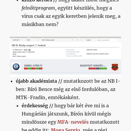
felnőttprogram
, együtt készülés, hogy a
vírus csak az egyik keretben jelenik meg, a
másikban nem?
újabb akadémista //
mutatkozott be az NB I-
ben: Bíró Bence még az első fordulóban, az
MTK-Fradin, emtékásként.
érdekesség //
hogy bár két éve mi is a
Hungárián játszunk, Bírón kívül mégis
mindössze egy
MFA-nevelés
mutatkozott
be eddig itt:
Moga Sergiu
, még a régi