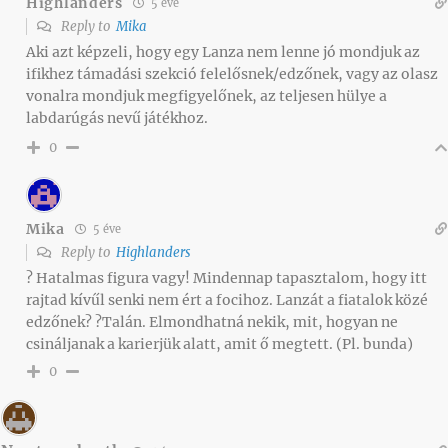
Highlanders
5 éve
Reply to
Mika
Aki azt képzeli, hogy egy Lanza nem lenne jó mondjuk az
ifikhez támadási szekció felelősnek/edzőnek, vagy az olasz
vonalra mondjuk megfigyelőnek, az teljesen hülye a
labdarúgás nevű játékhoz.
0
Mika
5 éve
Reply to
Highlanders
? Hatalmas figura vagy! Mindennap tapasztalom, hogy itt
rajtad kívűl senki nem ért a focihoz. Lanzát a fiatalok közé
edzőnek? ?Talán. Elmondhatná nekik, mit, hogyan ne
csináljanak a karierjük alatt, amit ő megtett. (Pl. bunda)
0