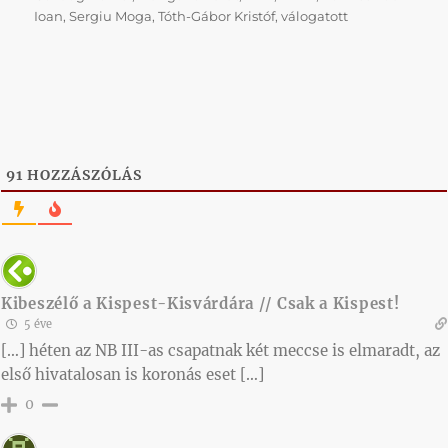
Ioan
,
Sergiu Moga
,
Tóth-Gábor Kristóf
,
válogatott
91
HOZZÁSZÓLÁS
Kibeszélő a Kispest-Kisvárdára // Csak a Kispest!
5 éve
[…] héten az NB III-as csapatnak két meccse is elmaradt, az
első hivatalosan is koronás eset […]
0