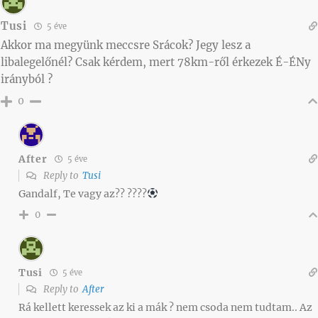
Tusi
5 éve
Akkor ma megyünk meccsre Srácok? Jegy lesz a
libalegelőnél? Csak kérdem, mert 78km-ről érkezek É-ÉNy
irányból ?
0
After
5 éve
Reply to
Tusi
Gandalf, Te vagy az?? ????
0
Tusi
5 éve
Reply to
After
Rá kellett keressek az ki a mák ? nem csoda nem tudtam.. Az