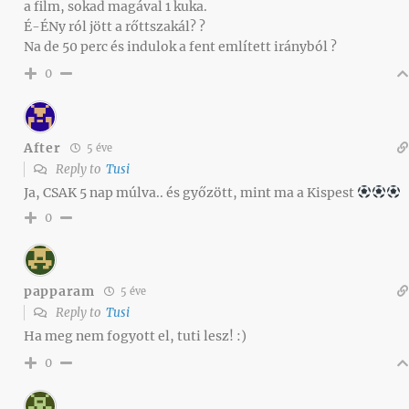
a film, sokad magával 1 kuka.
É-ÉNy ról jött a rőttszakál? ?
Na de 50 perc és indulok a fent említett irányból ?
0
After
5 éve
Reply to
Tusi
Ja, CSAK 5 nap múlva.. és győzött, mint ma a Kispest
0
papparam
5 éve
Reply to
Tusi
Ha meg nem fogyott el, tuti lesz! :)
0