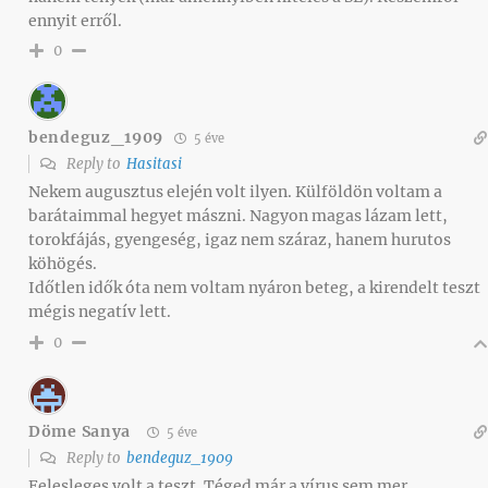
ennyit erről.
0
bendeguz_1909
5 éve
Reply to
Hasitasi
Nekem augusztus elején volt ilyen. Külföldön voltam a
barátaimmal hegyet mászni. Nagyon magas lázam lett,
torokfájás, gyengeség, igaz nem száraz, hanem hurutos
köhögés.
Időtlen idők óta nem voltam nyáron beteg, a kirendelt teszt
mégis negatív lett.
0
Döme Sanya
5 éve
Reply to
bendeguz_1909
Felesleges volt a teszt. Téged már a vírus sem mer