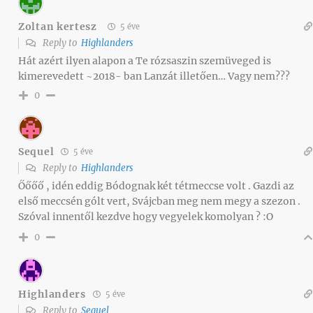
Zoltan kertesz
5 éve
Reply to
Highlanders
Hát azért ilyen alapon a Te rózsaszin szemüveged is
kimerevedett ~2018- ban Lanzát illetően… Vagy nem???
0
Sequel
5 éve
Reply to
Highlanders
Őőőő , idén eddig Bódognak két tétmeccse volt . Gazdi az
első meccsén gólt vert, Svájcban meg nem megy a szezon .
Szóval innentől kezdve hogy vegyelek komolyan ? :O
0
Highlanders
5 éve
Reply to
Sequel