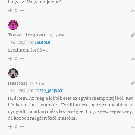
hogy az? Vagy mit jelent?
0
Tozso_ferguson
5 éve
Reply to
Hasitasi
Szerintem fordítva
0
Hasitasi
5 éve
Reply to
Tozso_ferguson
Ja, értem. Az még a jobbik eset az egyén szempontjából. Két
hét karantén a semmiért. Fordított esetben viszont abban a
nyugodt tudatban mész közösségbe, hogy egészséges vagy,
de közben megfertőzöl másokat.
0