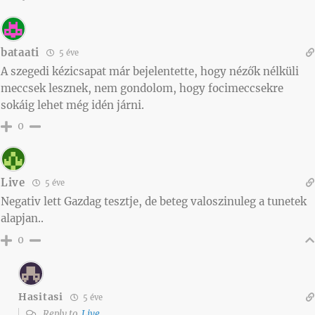
bataati
5 éve
A szegedi kézicsapat már bejelentette, hogy nézők nélküli
meccsek lesznek, nem gondolom, hogy focimeccsekre
sokáig lehet még idén járni.
0
Live
5 éve
Negativ lett Gazdag tesztje, de beteg valoszinuleg a tunetek
alapjan..
0
Hasitasi
5 éve
Reply to
Live