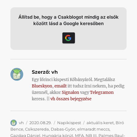
Állítsd be, hogy a Csakblogot mindig az elsők
között lásd a Google keresőben
Szerző:
vh
Egy lőrinci kispesti Kőbányáról. Megtalálsz
Blueskyon
,
emailt
itt tudsz írni nekem, ha pedig
üzennél, akkor
Signalon
vagy
Telegramon
keress. ||
vh összes bejegyzése
Szerző
Közzétéve
Kategória
Címke
vh
2020.08.29.
Napikispest
aktuális keret
,
Bíró
Bence
,
Csíkszereda
,
Dabas-Gyón
,
elmaradt meccs
,
Gazdag Dániel
,
Hungária körút
,
MFA
,
NB III
,
Palmes Raul-