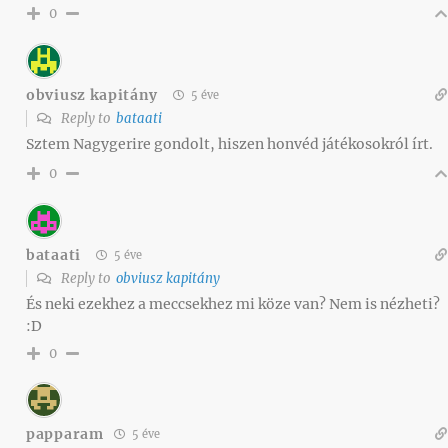
0
obviusz kapitány
5 éve
Reply to
bataati
Sztem Nagygerire gondolt, hiszen honvéd játékosokról írt.
0
bataati
5 éve
Reply to
obviusz kapitány
És neki ezekhez a meccsekhez mi köze van? Nem is nézheti?
:D
0
papparam
5 éve