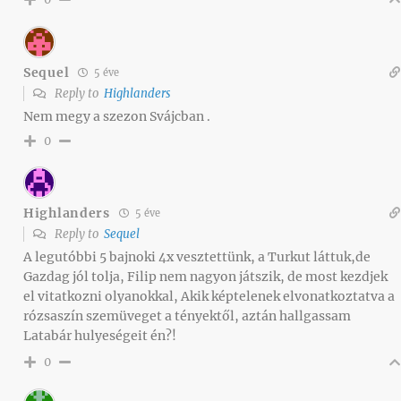
Sequel
5 éve
Reply to
Highlanders
Nem megy a szezon Svájcban .
0
Highlanders
5 éve
Reply to
Sequel
A legutóbbi 5 bajnoki 4x vesztettünk, a Turkut láttuk,de
Gazdag jól tolja, Filip nem nagyon játszik, de most kezdjek
el vitatkozni olyanokkal, Akik képtelenek elvonatkoztatva a
rózsaszín szemüveget a tényektől, aztán hallgassam
Latabár hulyeségeit én?!
0