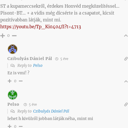
ST a kupameccsekről, érdekes Honvéd megközelítéssel…
Pisont-BT… + a vidis még dícsérte is a csapatot, kicsit
pozitívabban látják, mint mi.
https://youtu.be/Tp_Ki0404fI?t=4713
0
Czibulyás Dániel Pál
5 éve
Reply to
Pelso
Ez is vmi! ?
0
Pelso
5 éve
Reply to
Czibulyás Dániel Pál
lehet h kivülről jobban látják néha, mint mi
0