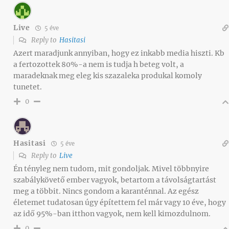
Live
5 éve
Reply to
Hasitasi
Azert maradjunk annyiban, hogy ez inkabb media hiszti. Kb
a fertozottek 80%-a nem is tudja h beteg volt, a
maradeknak meg eleg kis szazaleka produkal komoly
tunetet.
0
Hasitasi
5 éve
Reply to
Live
Én tényleg nem tudom, mit gondoljak. Mivel többnyire
szabálykövető ember vagyok, betartom a távolságtartást
meg a többit. Nincs gondom a karanténnal. Az egész
életemet tudatosan úgy építettem fel már vagy 10 éve, hogy
az idő 95%-ban itthon vagyok, nem kell kimozdulnom.
0