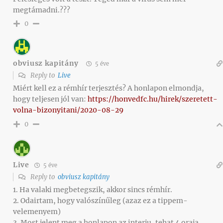
megtámadni.???
0
obviusz kapitány
5 éve
Reply to
Live
Miért kell ez a rémhír terjesztés? A honlapon elmondja,
hogy teljesen jól van:
https://honvedfc.hu/hirek/szeretett-
volna-bizonyitani/2020-08-29
0
Live
5 éve
Reply to
obviusz kapitány
1. Ha valaki megbetegszik, akkor sincs rémhír.
2. Odairtam, hogy valószínűleg (azaz ez a tippem-
velemenyem)
3. Most jelent meg a honlapon az interju, tehat 4 oraja