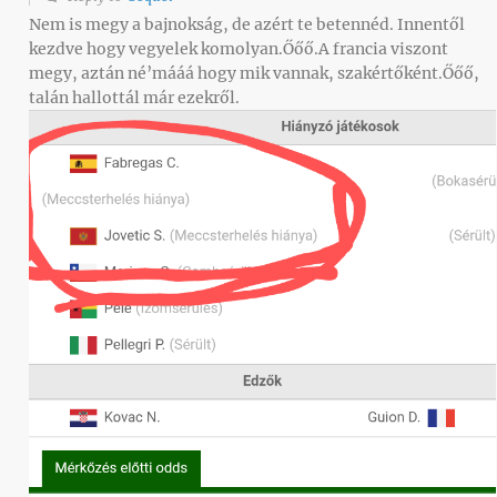
Nem is megy a bajnokság, de azért te betennéd. Innentől
kezdve hogy vegyelek komolyan.Őőő.A francia viszont
megy, aztán né’mááá hogy mik vannak, szakértőként.Őőő,
talán hallottál már ezekről.