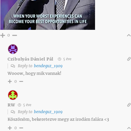
0
Czibulyás Dániel Pál
5 éve
Reply to
bendeguz_1909
Wooow, hogy mik vannak!
0
RW
5 éve
Reply to
bendeguz_1909
Köszönöm, bekeretezve megy az irodám falára <3
0