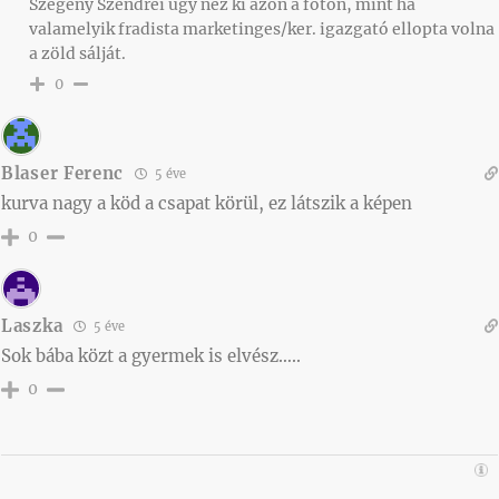
Szegény Szendrei úgy néz ki azon a fotón, mint ha
valamelyik fradista marketinges/ker. igazgató ellopta volna
a zöld sálját.
0
Blaser Ferenc
5 éve
kurva nagy a köd a csapat körül, ez látszik a képen
0
Laszka
5 éve
Sok bába közt a gyermek is elvész…..
0