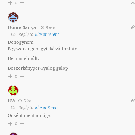
0
Döme Sanya
5 éve
Reply to
Blaser Ferenc
Dehogynem.
Egyszer engem gyíkká változtatott.
De már elmúlt.
Boszorkányper Gyalog galop
0
RW
5 éve
Reply to
Blaser Ferenc
Önként ment amúgy.
0