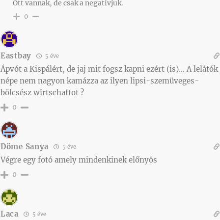
Ott vannak, de csak a negatívjuk.
0
Eastbay
5 éve
Ápvót a Kispálért, de jaj mit fogsz kapni ezért (is)… A lelátók
népe nem nagyon kamázza az ilyen lipsi-szemüveges-
bölcsész wirtschaftot ?
0
Döme Sanya
5 éve
Végre egy fotó amely mindenkinek előnyös
0
Laca
5 éve