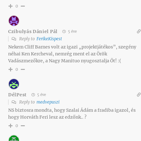
0
Czibulyás Dániel Pál
5 éve
Reply to
FerikeKispest
Nekem Cliff Barnes volt az igazi „projektjátékos”, szegény
néhai Ken Kercheval, nemrég ment el az Örök
Vadászmezőkre, a Nagy Manituo nyugosztalja Őt! :(
0
DélPest
5 éve
Reply to
medvepuszi
NS biztosra mondta, hogy Szalai Ádám a fradiba igazol, és
hogy Horváth Feri lesz az edzőnk.. ?
0