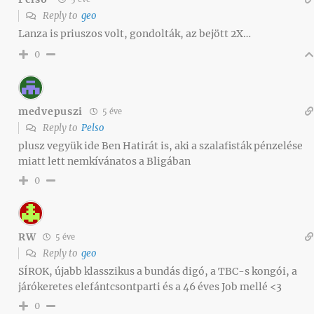
Reply to
geo
Lanza is priuszos volt, gondolták, az bejött 2X…
0
medvepuszi
5 éve
Reply to
Pelso
plusz vegyük ide Ben Hatirát is, aki a szalafisták pénzelése
miatt lett nemkívánatos a Bligában
0
RW
5 éve
Reply to
geo
SÍROK, újabb klasszikus a bundás digó, a TBC-s kongói, a
járókeretes elefántcsontparti és a 46 éves Job mellé <3
0