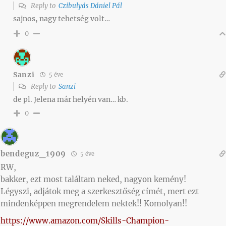
Reply to
Czibulyás Dániel Pál
sajnos, nagy tehetség volt…
0
Sanzi
5 éve
Reply to
Sanzi
de pl. Jelena már helyén van… kb.
0
bendeguz_1909
5 éve
RW,
bakker, ezt most találtam neked, nagyon kemény!
Légyszi, adjátok meg a szerkesztőség címét, mert ezt
mindenképpen megrendelem nektek!! Komolyan!!
https://www.amazon.com/Skills-Champion-