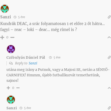
Sanzi
5 éve
Kundrák DEAC, a srác folyamatosan 1 et előre 2 őt hátra…
fagyi – reac – loki – deac… még rímel is ?
0
Czibulyás Dániel Pál
5 éve
Reply to
Sanzi
utána meg irány a Putnok, vagy a Majosi SE, netán a SÉNYŐ-
CARNIFEX! Hmmm, újabb futballkurvát temethetünk,
sajnos!
0
Sanzi
5 éve