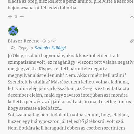
eladta az öreg,hisz kellett a pènz,amiből pl.elvitte a kèsőbbi
bajnokcsapatot tèli edző tàborba.
0
Blaser Ferenc
5 éve
Reply to
Szabolcs Szilágyi
Jó Okey, családi hagyományoknak köszönhetően fradi
szimpatizáns volt, ez magánügy. Viszont tett valaha negatív
megjegyzést a Kispestre, tett bármiféle negatív
megnyilvánulást ellenünk? Nem. Akkor miért kell utálni?
Szendreit is utáljuk? Másrészt nem kellett volna eladnunk,
lett volna elég pénz a kasszában, az Öreg is ezt nyilatkozta
december elején, majd egy zavaros interjúban azt mondta
kellett a pénz és az új játékosnál aki jön majd esetleg fontos,
hogy szeresse a kolbászt…
Sőt szakmailag nem indokolta volna semmi, hogy eladjuk,
hiszen egy hiányposzton jól teljesítő játékosról volt szó.
Nem Botkára kell haragudni ebben az esetben szerintem