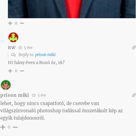
0
RW
5 éve
Reply to
prison miki
Itt hány éves a Bozó úr, 18?
0
prison miki
5 éve
lehet, hogy nincs csapatfotó, de cserebe van
világszínvonalú photoshop tudással összetákolt kép az
egyik tulajdonosról.
0