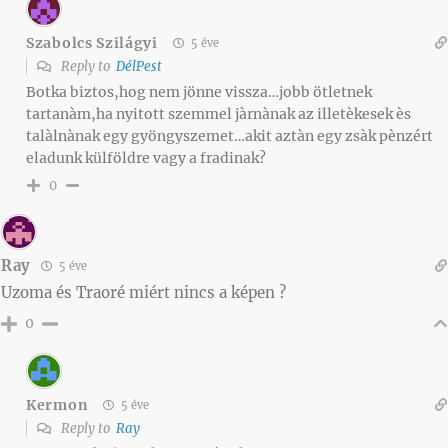
Szabolcs Szilágyi
5 éve
Reply to
DélPest
Botka biztos,hog nem jönne vissza…jobb ötletnek
tartanàm,ha nyitott szemmel jàrnànak az illetèkesek ès
talàlnànak egy gyöngyszemet…akit aztàn egy zsàk pènzért
eladunk külföldre vagy a fradinak?
0
Ray
5 éve
Uzoma és Traoré miért nincs a képen ?
0
Kermon
5 éve
Reply to
Ray