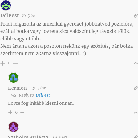
DélPest
5 éve
Fradi leigazolta az amerikai gyereket jobbhatved pozícióra,
ezáltal botka vagy lovrencsics valószínűleg távozik tőlük,
előbb vagy utóbb..
Nem ártana azon a poszton nekünk egy erősítés, bár botka
szerintem nem akarna visszajonni.. :)
0
Kermon
5 éve
Reply to
DélPest
Lovre fog inkább kiesni onnan.
0
Szabolcs Szilágyi
5 éve