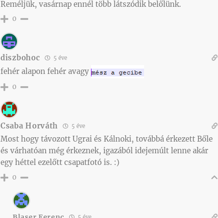
Reméljük, vasárnap ennél több látszódik belőlünk.
0
diszbohoc
5 éve
fehér alapon fehér avagy
0
Csaba Horváth
5 éve
Most hogy távozott Ugrai és Kálnoki, továbbá érkezett Bőle
és várhatóan még érkeznek, igazából idejemúlt lenne akár
egy héttel ezelőtt csapatfotó is. :)
0
Blaser Ferenc
5 éve