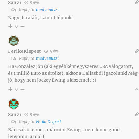
Sanzi
5 éve
Reply to
medvepuszi
Nagy, ha aláír, szintet lépünk!
0
FerikeKispest
5 éve
Reply to
medvepuszi
Ha González jön (aki egyébként egyszeres USA válogatott,
és 1 millió Euro az értéke), akkor a Dallasból igazolunk! Még
jó, hogy nem Jockey Ewing a kiszemelt!:)
0
Sanzi
5 éve
Reply to
FerikeKispest
Bár csak ő lenne… mármint Ewing… nem lenne gond
lenyomni a mol t