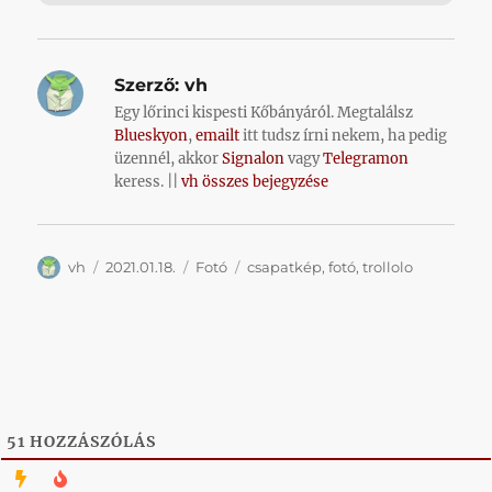
Szerző:
vh
Egy lőrinci kispesti Kőbányáról. Megtalálsz
Blueskyon
,
emailt
itt tudsz írni nekem, ha pedig
üzennél, akkor
Signalon
vagy
Telegramon
keress. ||
vh összes bejegyzése
Szerző
Közzétéve
Kategória
Címke
vh
2021.01.18.
Fotó
csapatkép
,
fotó
,
trollolo
51
HOZZÁSZÓLÁS