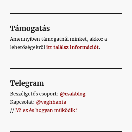
Támogatás
Amennyiben támogatnál minket, akkor a
lehetőségekről
itt találsz információt
.
Telegram
Beszélgetős csoport:
@csakblog
Kapcsolat:
@veghhanta
//
Mi ez és hogyan működik?