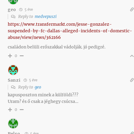
geo
5 éve
Reply to
medvepuszi
https://www.transfermarkt.com/jesse-gonzalez-
suspended-by-fc-dallas-alleged-incidents-of-domestic-
abuse/view/news/362166
családon belüli erőszakkal vádolják. jó pedigré.
0
Sanzi
5 éve
Reply to
geo
kapusposzton minek a külföldi???
Uram? és ő csak a jéghegy csúcsa…
0
Pelso
5 éve