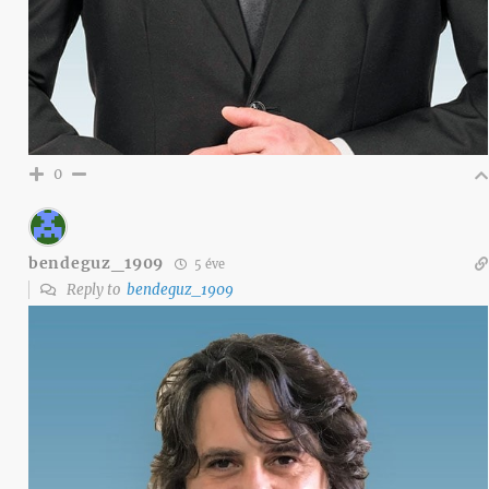
0
bendeguz_1909
5 éve
Reply to
bendeguz_1909