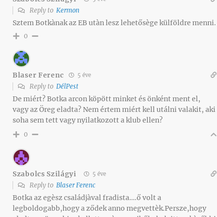
Reply to
Kermon
Sztem Botkànak az EB utàn lesz lehetősège külföldre menni.
0
Blaser Ferenc
5 éve
Reply to
DélPest
De miért? Botka arcon köpött minket és önként ment el,
vagy az Öreg eladta? Nem értem miért kell utálni valakit, aki
soha sem tett vagy nyilatkozott a klub ellen?
0
Szabolcs Szilágyi
5 éve
Reply to
Blaser Ferenc
Botka az egèsz családjàval fradista….ő volt a
legboldogabb,hogy a ződek anno megvettèk.Persze,hogy