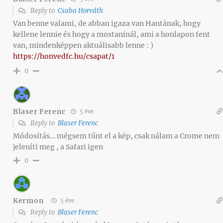
Reply to
Csaba Horváth
Van benne valami, de abban igaza van Hantának, hogy
kellene lennie és hogy a mostaninál, ami a honlapon fent
van, mindenképpen aktuálisabb lenne : )
https://honvedfc.hu/csapat/1
0
Blaser Ferenc
5 éve
Reply to
Blaser Ferenc
Módosítás… mégsem tűnt el a kép, csak nálam a Crome nem
jeleníti meg , a Safari igen
0
Kermon
5 éve
Reply to
Blaser Ferenc