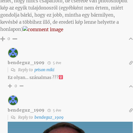
lehet, hogy nincs csapatfotó, de cserébe van photoshopolt
kép az egyik tulajdonosról (egyébként nem értem, miért
gondolja bárki, hogy ez jobb, mintha egy bármilyen,
kevésbé a többihez illő, de eredeti kép lenne helyette a
honlapon)
0
bendeguz_1909
5 éve
Reply to
prison miki
Ez olyan… szánalmas ???‍
0
bendeguz_1909
5 éve
Reply to
bendeguz_1909