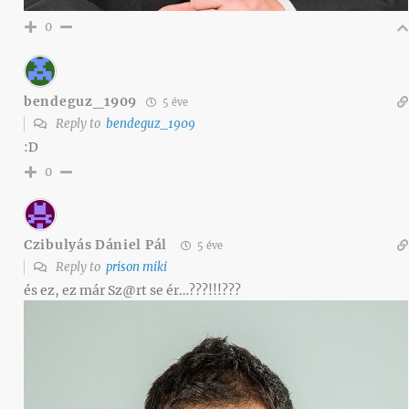
0
bendeguz_1909
5 éve
Reply to
bendeguz_1909
:D
0
Czibulyás Dániel Pál
5 éve
Reply to
prison miki
és ez, ez már Sz@rt se ér…???!!!???