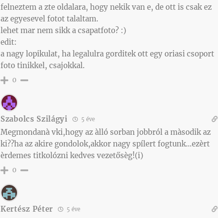
felneztem a zte oldalara, hogy nekik van e, de ott is csak ez
az egyesevel fotot talaltam.
lehet mar nem sikk a csapatfoto? :)
edit:
a nagy lopikulat, ha legalulra gorditek ott egy oriasi csoport
foto tinikkel, csajokkal.
0
Szabolcs Szilágyi
5 éve
Megmondanà vki,hogy az àlló sorban jobbról a màsodik az
ki??ha az akire gondolok,akkor nagy spílert fogtunk…ezèrt
èrdemes titkolózni kedves vezetősèg!(i)
0
Kertész Péter
5 éve