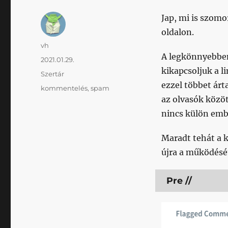
Jap, mi is szomo
oldalon.
Szerző
vh
A legkönnyebben
Közzétéve
2021.01.29.
kikapcsoljuk a 
Kategória
Szertár
ezzel többet ár
Címke
kommentelés
,
spam
az olvasók közöt
nincs külön emb
Maradt tehát a 
újra a működésé
Pre //