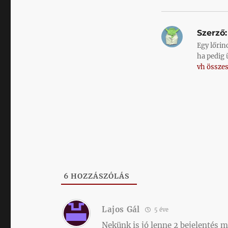
Szerző:
Egy lőrin
ha pedig 
vh összes
6
HOZZÁSZÓLÁS
Lajos Gál
5 éve
Nekünk is jó lenne 2 bejelentés m