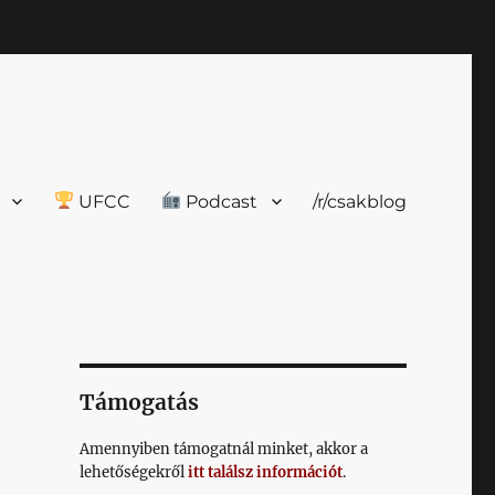
UFCC
Podcast
/r/csakblog
Támogatás
Amennyiben támogatnál minket, akkor a
lehetőségekről
itt találsz információt
.