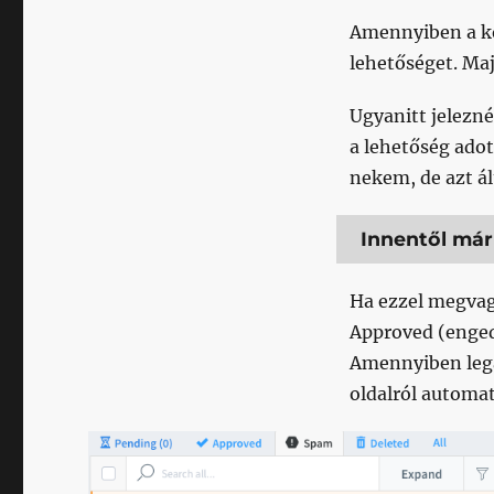
Amennyiben a ko
lehetőséget. Maj
Ugyanitt jelezné
a lehetőség adot
nekem, de azt ál
Innentől már
Ha ezzel megvag
Approved (enged
Amennyiben lega
oldalról automat