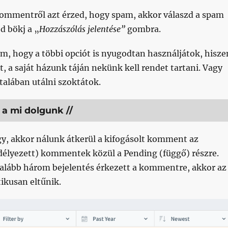
mmentről azt érzed, hogy spam, akkor válaszd a spam
d bökj a „
Hozzászólás jelentése”
gombra.
m, hogy a többi opciót is nyugodtan használjátok, hisze
t, a saját házunk táján nekünk kell rendet tartani. Vagy
talában utálni szoktátok.
 a mi dolgunk //
y, akkor nálunk átkerül a kifogásolt komment az
élyezett) kommentek közül a Pending (függő) részre.
lább három bejelentés érkezett a kommentre, akkor az
ikusan eltűnik.