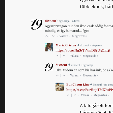
többieknek, hát
A kifogásolt kom
háromszöget. Bö