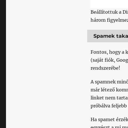
Beállítottuk a 
három figyelmezt
Spamek takar
Fontos, hogy a 
(saját fiók, Goo
rendszerébe!
A spamnek min
már létező kom
linket nem tart
próbálva feljeb
Ha spamet érzék
egyrészt a mi mu