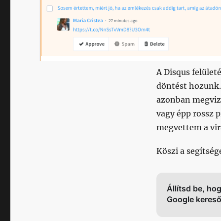
A Disqus felüle
döntést hozunk.
azonban megvizs
vagy épp rossz 
megvettem a vi
Köszi a segítség
Állítsd be, ho
Google keres