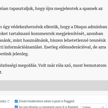
rúan tapasztaljuk, hogy újra megjelentek a spamek az
 úgy védekezhetnénk ellenük, hogy a Disqus adminban
linket tartalmazó kommentek megjelenítését, azonban
tanánk, mint használnánk, hiszen lehetetlenné tennénk
ti információáramlást. Esetleg előmoderációval, de arra
erünk jelenleg.
közösségi megoldás. Volt már róla szó, most bemutatom
t.