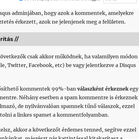
Disqus adminjában, hogy azok a kommentek, amelyekre
etés érkezett, azok ne jelenjenek meg a felületen.
ítás //
következők csak akkor működnek, ha valamilyen módon
gle, Twitter, Facebook, etc) be vagy jelentkezve a Disqus
ősíthető kommentek 99%-ban
válaszként érkeznek
egy
mentre. Néhány esetben a spam kommentre is érkeznek
almazó, de nyilvánvalóan spamnek tűnő válaszok, ezzel
b tolni a linkes spamet a kommentfolyamban.
elsz, akkor a következőt érdemes tenned, segítve ezzel
nkánkat, másrészt pár kattintással kitakarítasz a