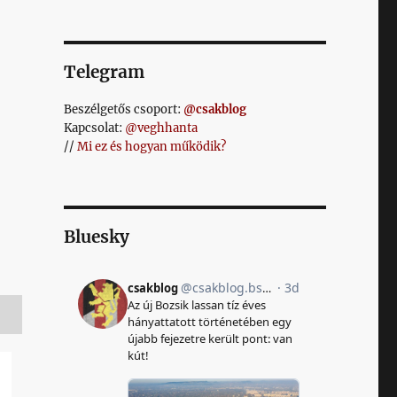
Telegram
Beszélgetős csoport:
@csakblog
Kapcsolat:
@veghhanta
//
Mi ez és hogyan működik?
Bluesky