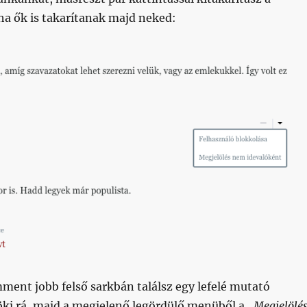
ha ők is takarítanak majd neked:
ment jobb felső sarkbán találsz egy lefelé mutató
kj rá, majd a megjelenő legördülő menüből a
„Megjelölé