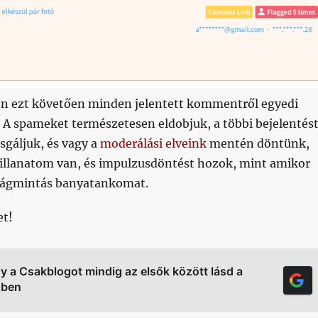
tén ezt követően minden jelentett kommentről egyedi
 A spameket természetesen eldobjuk, a többi bejelentés
gáljuk, és vagy a
moderálási elveink
mentén döntünk,
pillanatom van, és impulzusdöntést hozok, mint amikor
rágmintás banyatankomat.
et!
gy a Csakblogot mindig az elsők között lásd a
őben