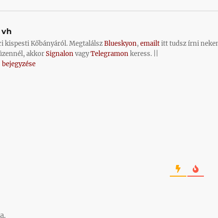
vh
ci kispesti Kőbányáról. Megtalálsz
Blueskyon
,
emailt
itt tudsz írni neke
üzennél, akkor
Signalon
vagy
Telegramon
keress. ||
 bejegyzése
a.