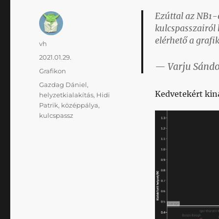
Ezúttal az NB1-e
kulcspasszairól 
elérhető a grafi
Szerző
vh
Közzétéve
2021.01.29.
— Varju Sándo
Kategória
Grafikon
Címke
Gazdag Dániel
,
Kedvetekért kin
helyzetkialakítás
,
Hidi
Patrik
,
középpálya
,
kulcspassz