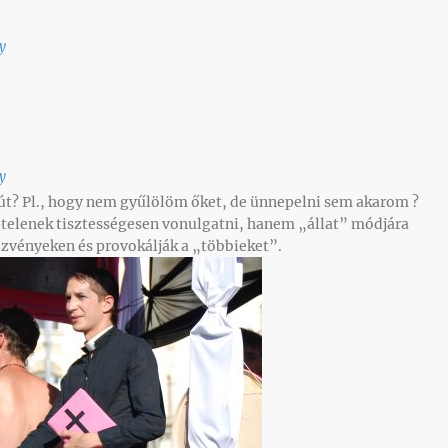
y
y
út? Pl., hogy nem gyűlölöm őket, de ünnepelni sem akarom ?
ptelenek tisztességesen vonulgatni, hanem „állat” módjára
ezvényeken és provokálják a „többieket”.