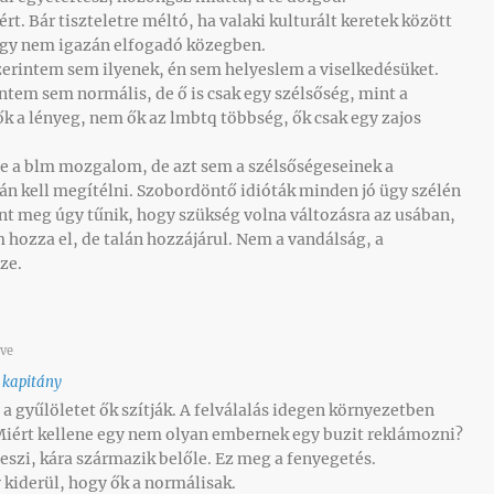
rt. Bár tiszteletre méltó, ha valaki kulturált keretek között
 egy nem igazán elfogadó közegben.
erintem sem ilyenek, én sem helyeslem a viselkedésüket.
ntem sem normális, de ő is csak egy szélsőség, mint a
k a lényeg, nem ők az lmbtq többség, ők csak egy zajos
e a blm mozgalom, de azt sem a szélsőségeseinek a
án kell megítélni. Szobordöntő idióták minden jó ügy szélén
t meg úgy tűnik, hogy szükség volna változásra az usában,
 hozza el, de talán hozzájárul. Nem a vandálság, a
ze.
éve
 kapitány
 a gyűlöletet ők szítják. A felválalás idegen környezetben
Miért kellene egy nem olyan embernek egy buzit reklámozni?
eszi, kára származik belőle. Ez meg a fenyegetés.
y kiderül, hogy ők a normálisak.