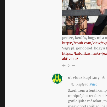
persze, kérdés, hogy mi a
https://coub.com/view/1xg
Vagy pl. gondolod, hogy a 
https://katolikus.ma/a-j
aktivista/
0
obviusz kapitány
Reply to
Pelso
Szerintem a fenti kamp
miniprájdot rendezni. 
gyűlöljük a másokat, me
megvonod a vállad, bel