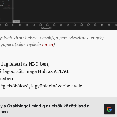
: kialakított helyzet darab/90 perc, vízszintes tengely:
/90perc (képernyőkép
innen
)
lag feletti az NB I-ben,
 átlagos, sőt, maga
Hidi az ÁTLAG
,
őnyben,
ég elsőbálozó, legyünk elnézőbbek vele.
gy a Csakblogot mindig az elsők között lásd a
őben