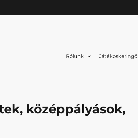
Rólunk
Játékoskeringő
etek, középpályások,