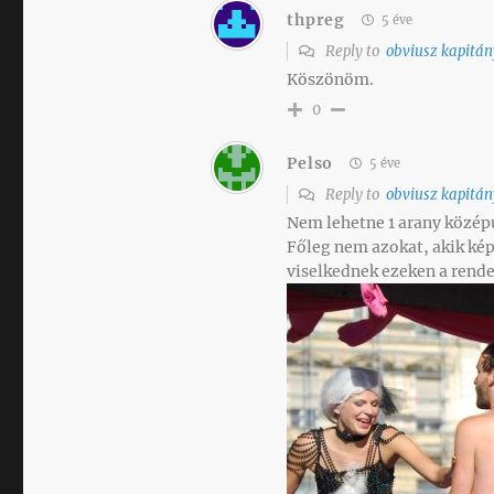
thpreg
5 éve
Reply to
obviusz kapitán
Köszönöm.
0
Pelso
5 éve
Reply to
obviusz kapitán
Nem lehetne 1 arany közép
Főleg nem azokat, akik ké
viselkednek ezeken a rend