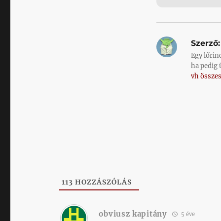
Szerző:
Egy lőrin
ha pedig 
vh összes
113
HOZZÁSZÓLÁS
obviusz kapitány
5 éve