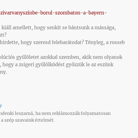
/szivarvanyszinbe-borul-szombaton-a-bayern-
 kiáll amellett, hogy senkit se bántsunk a mássága,
tt?
 hirdette, hogy szeresd felebarátodat? Tényleg, a rosseb
volúciós gyűlöletet azokkal szemben, akik nem olyanok
t, hogy a zsigeri gyűlölködést győzzük le az eszünk
ány.
y
ndenki leszarná, ha nem reklámozzák folyamatosan
a szép szavaink értelmét.