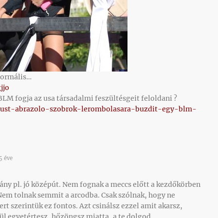
 normális…
jjo
BLM fogja az usa társadalmi feszültésgeit feloldani ?
ezust-abrazolo-szobrok-lerombolasara-buzdit-egy-blm-
5 éve
ány pl. jó középút. Nem fognak a meccs előtt a kezdőkörben
Nem tolnak semmit a arcodba. Csak szólnak, hogy ne
rt szerintük ez fontos. Azt csinálsz ezzel amit akarsz,
ül egyetértesz, hőzöngsz miatta, a te dolgod.