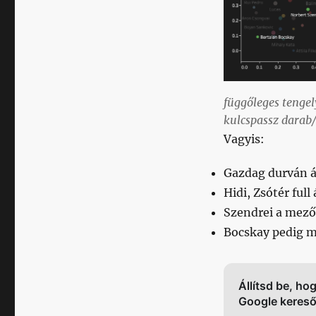
függőleges tengely
kulcspassz darab
Vagyis:
Gazdag durván át
Hidi, Zsótér full
Szendrei a mez
Bocskay pedig m
Állítsd be, ho
Google keres