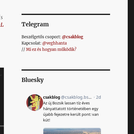
is
Telegram
2L
Beszélgetős csoport:
@csakblog
Kapcsolat:
@veghhanta
//
Mi ez és hogyan működik?
Bluesky