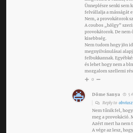
Ünneplésre senki sem ké
felvállalja a másságát
Nem, a provokátorok sz
A coubos „hölgy” szeri
provokátorok. De nem ő
kisebbség.
Nem tudom hogy jön id
megnyilvánulásai alapj
felbukkannak. Egyébkén
és lehet hogy nem a blm
mozgalom szellemi rés
0
Döme Sanya
5 
Reply to
obviusz
Nem tűnik fel, hogy
meg a provokáció. 
Azért mert ha nem t
A vége az lesz, hog