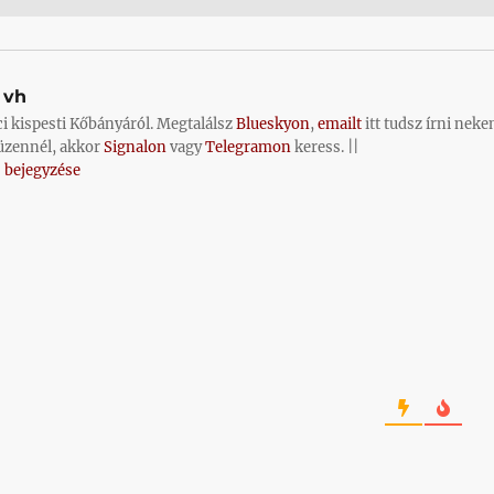
vh
ci kispesti Kőbányáról. Megtalálsz
Blueskyon
,
emailt
itt tudsz írni neke
üzennél, akkor
Signalon
vagy
Telegramon
keress. ||
 bejegyzése