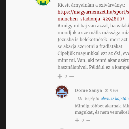
Kicsit árnyalnám a szivárványt:
https://magyarnemzet.hu/sport
munchen-stadionja-9294800/
Amúgy mi baj van azzal, ha valaki
mondjuk a szexuális mássága mia
Jézusba is belekötnétek, mert azt
se akarja szeretni a fradistákat.
Cipeljük magunkkal ezt az ősi, e
mint mi. Van, aki tenni akar azér
használatával. Például ez a kamp
0
Döme Sanya
5 éve
Reply to
obviusz kapitán
Mindig többet akarnak. Mi
magukat, és nem vennék el 
0