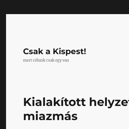
Mastodon
Csak a Kispest!
mert célunk csak egy van
Kialakított helyz
miazmás