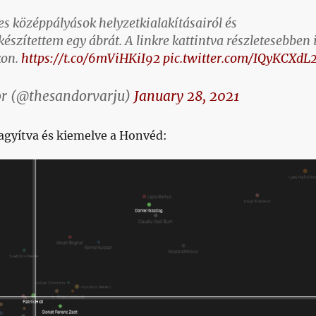
s középpályások helyzetkialakításairól és
készítettem egy ábrát. A linkre kattintva részletesebben 
kon.
https://t.co/6mViHKiI92
pic.twitter.com/IQyKCXdL
r (@thesandorvarju)
January 28, 2021
agyítva és kiemelve a Honvéd: