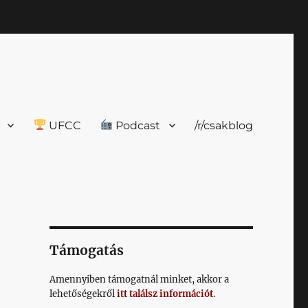
UFCC
Podcast
/r/csakblog
Támogatás
Amennyiben támogatnál minket, akkor a
lehetőségekről
itt találsz információt
.