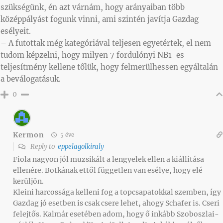
szükségünk, én azt várnám, hogy arányaiban több
középpályást fogunk vinni, ami szintén javítja Gazdag
esélyeit.
– A futottak még kategóriával teljesen egyetértek, el nem
tudom képzelni, hogy milyen 7 fordulónyi NB1-es
teljesítmény kellene tőlük, hogy felmerülhessen egyáltalán
a beválogatásuk.
0
Kermon
5 éve
Reply to
eppelagolkiraly
Fiola nagyon jól muzsikált a lengyelek ellen a kiállítása
ellenére. Botkának ettől független van esélye, hogy elé
kerüljön.
Kleini harcossága kelleni fog a topcsapatokkal szemben, így
Gazdag jó esetben is csak csere lehet, ahogy Schafer is. Cseri
felejtős. Kalmár esetében adom, hogy ő inkább Szoboszlai-