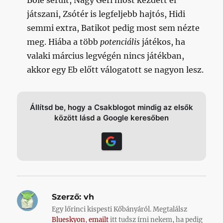
Bőle sérült, Nagy Geri most kezdett el
játszani, Zsótér is legfeljebb hajtós, Hidi
semmi extra, Batikot pedig most sem nézte
meg. Hiába a több
potenciális
játékos, ha
valaki március legvégén nincs játékban,
akkor egy Eb előtt válogatott se nagyon lesz.
Állítsd be, hogy a Csakblogot mindig az elsők
között lásd a Google keresőben
Szerző:
vh
Egy lőrinci kispesti Kőbányáról. Megtalálsz
Blueskyon
,
emailt
itt tudsz írni nekem, ha pedig