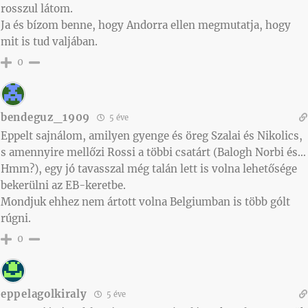
rosszul látom.
Ja és bízom benne, hogy Andorra ellen megmutatja, hogy
mit is tud valjában.
0
bendeguz_1909
5 éve
Eppelt sajnálom, amilyen gyenge és öreg Szalai és Nikolics,
s amennyire mellőzi Rossi a többi csatárt (Balogh Norbi és…
Hmm?), egy jó tavasszal még talán lett is volna lehetősége
bekerülni az EB-keretbe.
Mondjuk ehhez nem ártott volna Belgiumban is több gólt
rúgni.
0
eppelagolkiraly
5 éve