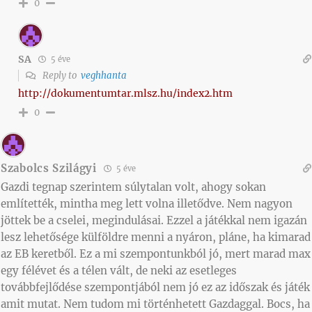
0
SA
5 éve
Reply to
veghhanta
http://dokumentumtar.mlsz.hu/index2.htm
0
Szabolcs Szilágyi
5 éve
Gazdi tegnap szerintem súlytalan volt, ahogy sokan
említették, mintha meg lett volna illetődve. Nem nagyon
jöttek be a cselei, megindulásai. Ezzel a játékkal nem igazán
lesz lehetősége külföldre menni a nyáron, pláne, ha kimarad
az EB keretből. Ez a mi szempontunkból jó, mert marad max
egy félévet és a télen vált, de neki az esetleges
továbbfejlődése szempontjából nem jó ez az időszak és játék
amit mutat. Nem tudom mi történhetett Gazdaggal. Bocs, ha