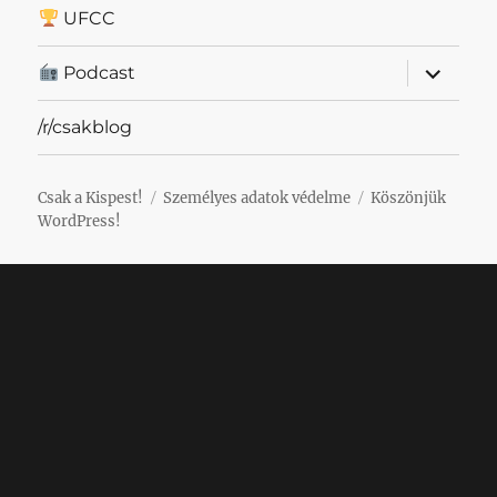
UFCC
almenü
Podcast
szétnyit
/r/csakblog
Csak a Kispest!
Személyes adatok védelme
Köszönjük
WordPress!