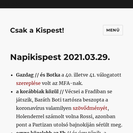
Mastodon
Csak a Kispest!
MENÜ
Napikispest 2021.03.29.
Gazdag // és Botka
a 40. illetve 41. válogatott
szereplése
volt az MFA-nak.
a korábbiak közül //
Vécsei a Fradiban se
játszik, Baráth Boti tartósra beszopta a
koronavírus valamilyen
szövődményét
,
Holenderrel számolt volna Rossi, azonban
pont a Partizan utolsó bajnokiján sérült meg.