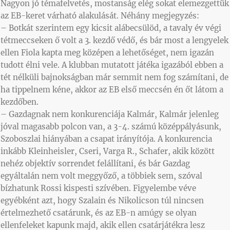
Nagyon jó témafelvetés, mostanság elég sokat elemezgettük
az EB-keret várható alakulását. Néhány megjegyzés:
– Botkát szerintem egy kicsit alábecsülöd, a tavaly év végi
tétmeccseken ő volt a 3. kezdő védő, és bár most a lengyelek
ellen Fiola kapta meg középen a lehetőséget, nem igazán
tudott élni vele. A klubban mutatott játéka igazából ebben a
tét nélküli bajnokságban már semmit nem fog számítani, de
ha tippelnem kéne, akkor az EB első meccsén én őt látom a
kezdőben.
– Gazdagnak nem konkurenciája Kalmár, Kalmár jelenleg
jóval magasabb polcon van, a 3-4. számú középpályásunk,
Szoboszlai hiányában a csapat irányítója. A konkurencia
inkább Kleinheisler, Cseri, Varga R., Schafer, akik között
nehéz objektív sorrendet felállítani, és bár Gazdag
egyáltalán nem volt meggyőző, a többiek sem, szóval
bízhatunk Rossi kispesti szívében. Figyelembe véve
egyébként azt, hogy Szalain és Nikolicson túl nincsen
értelmezhető csatárunk, és az EB-n amúgy se olyan
ellenfeleket kapunk majd, akik ellen csatárjátékra lesz