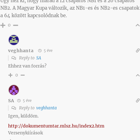
Úgy néz ki, hogy marad a 12 csapatos NB1 és a 20 csapatos
NB2. A Magyar Kupa változik, az NB1-es és NB2-es csapatok
a 64 között kapcsolódnak be.
0
veghhanta
5 éve
Reply to
SA
Ehhez van forrás?
0
SA
5 éve
Reply to
veghhanta
Igen, küldöm.
http://dokumentumtar.mlsz.hu/index2.htm
Versenykiírások