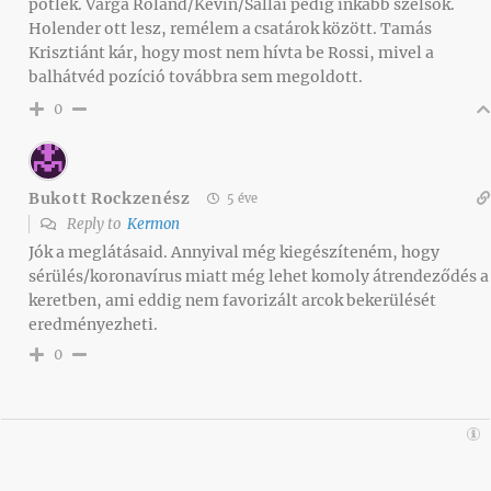
pótlék. Varga Roland/Kevin/Sallai pedig inkább szélsők.
Holender ott lesz, remélem a csatárok között. Tamás
Krisztiánt kár, hogy most nem hívta be Rossi, mivel a
balhátvéd pozíció továbbra sem megoldott.
0
Bukott Rockzenész
5 éve
Reply to
Kermon
Jók a meglátásaid. Annyival még kiegészíteném, hogy
sérülés/koronavírus miatt még lehet komoly átrendeződés a
keretben, ami eddig nem favorizált arcok bekerülését
eredményezheti.
0