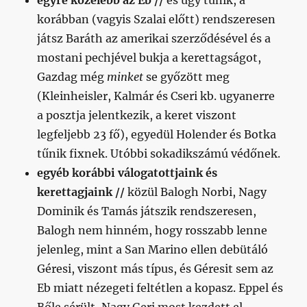
egyre közelebb az Eb //
és úgy tűnik, a
korábban (vagyis Szalai előtt) rendszeresen
játsz Baráth az amerikai szerződésével és a
mostani pechjével bukja a kerettagságot,
Gazdag még
minket
se győzött meg
(Kleinheisler, Kalmár és Cseri kb. ugyanerre
a posztja jelentkezik, a keret viszont
legfeljebb 23 fő), egyedül Holender és Botka
tűnik fixnek. Utóbbi sokadikszámú védőnek.
egyéb korábbi válogatottjaink és
kerettagjaink //
közül Balogh Norbi, Nagy
Dominik és Tamás játszik rendszeresen,
Balogh nem hinném, hogy rosszabb lenne
jelenleg, mint a San Marino ellen debütáló
Géresi, viszont más típus, és Géresit sem az
Eb miatt nézegeti feltétlen a kopasz. Eppel és