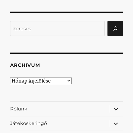
Keresés
ARCHÍVUM
Archívum
almenü
Rólunk
szétnyit
almenü
Játékoskeringő
szétnyit