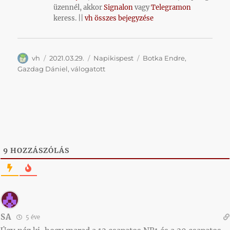
üzennél, akkor
Signalon
vagy
Telegramon
keress. ||
vh összes bejegyzése
Szerző
Közzétéve
Kategória
Címke
vh
2021.03.29.
Napikispest
Botka Endre
,
Gazdag Dániel
,
válogatott
9
HOZZÁSZÓLÁS
SA
5 éve