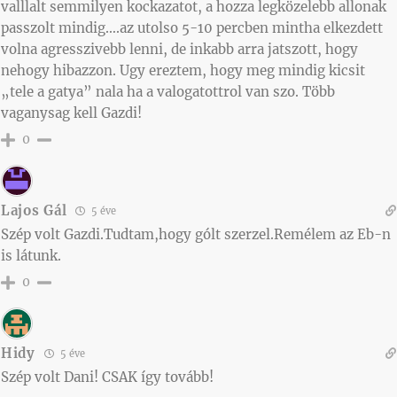
valllalt semmilyen kockazatot, a hozza legközelebb allonak
passzolt mindig….az utolso 5-10 percben mintha elkezdett
volna agresszivebb lenni, de inkabb arra jatszott, hogy
nehogy hibazzon. Ugy ereztem, hogy meg mindig kicsit
„tele a gatya” nala ha a valogatottrol van szo. Több
vaganysag kell Gazdi!
0
Lajos Gál
5 éve
Szép volt Gazdi.Tudtam,hogy gólt szerzel.Remélem az Eb-n
is látunk.
0
Hidy
5 éve
Szép volt Dani! CSAK így tovább!