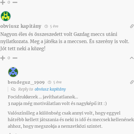
0
obviusz kapitány
5 éve
Nagyon éles és összeszedett volt Gazdag meccs utáni
nyilatkozata. Meg a játéka is a meccsen. És szerény is volt.
Jót tett neki a közeg!
0
bendeguz_1909
5 éve
Reply to
obviusz kapitány
Focidrukkerek … javíthatatlanok…
3 napja még motiválatlan volt és nagyképű itt :)
Valószínűleg a különbség csak annyi volt, hogy eggyel
hátrébb kellett játszania és neki is idő és meccsek kellenének
ahhoz, hogy megszokja a nemzetközi szintet.