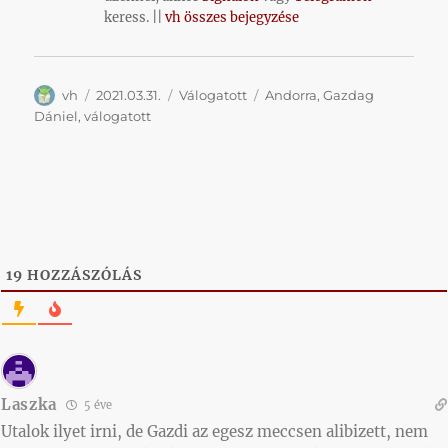
keress. ||
vh összes bejegyzése
Szerző
Közzétéve
Kategória
Címke
vh
2021.03.31.
Válogatott
Andorra
,
Gazdag
Dániel
,
válogatott
19
HOZZÁSZÓLÁS
Laszka
5 éve
Utalok ilyet irni, de Gazdi az egesz meccsen alibizett, nem