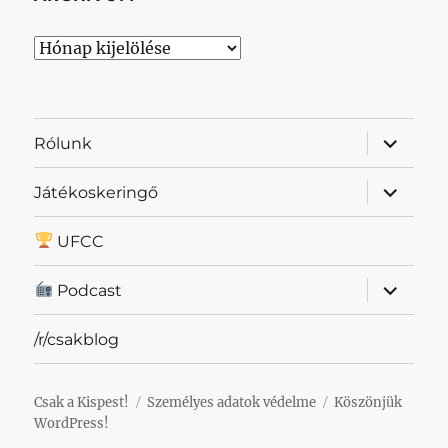
Archívum
almenü
Rólunk
szétnyit
almenü
Játékoskeringő
szétnyit
UFCC
almenü
Podcast
szétnyit
/r/csakblog
Csak a Kispest!
Személyes adatok védelme
Köszönjük
WordPress!