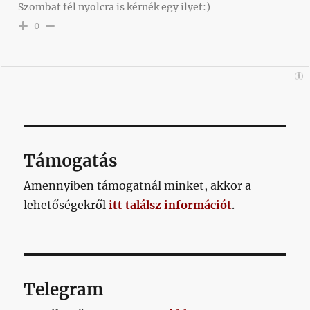
Szombat fél nyolcra is kérnék egy ilyet:)
0
Támogatás
Amennyiben támogatnál minket, akkor a
lehetőségekről
itt találsz információt
.
Telegram