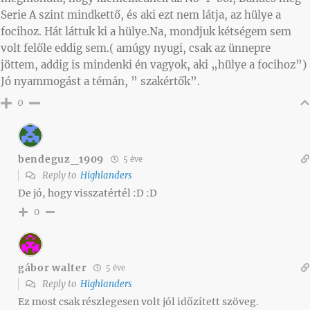
Serie A szint mindkettő, és aki ezt nem látja, az hülye a
focihoz. Hát láttuk ki a hülye.Na, mondjuk kétségem sem
volt felőle eddig sem.( amúgy nyugi, csak az ünnepre
jöttem, addig is mindenki én vagyok, aki „hülye a focihoz”)
Jó nyammogást a témán, ” szakértők”.
0
bendeguz_1909
5 éve
Reply to
Highlanders
De jó, hogy visszatértél :D :D
0
gábor walter
5 éve
Reply to
Highlanders
Ez most csak részlegesen volt jól időzített szöveg.