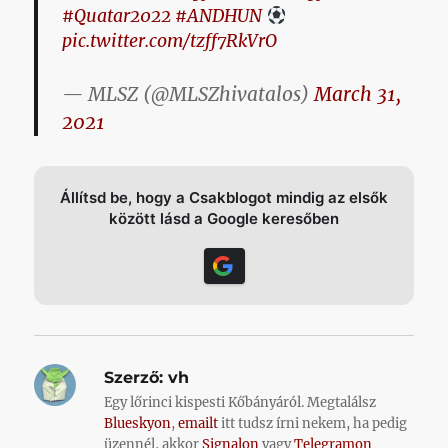
#Quatar2022
#ANDHUN
pic.twitter.com/tzff7RkVrO
— MLSZ (@MLSZhivatalos)
March 31,
2021
Állítsd be, hogy a Csakblogot mindig az elsők
között lásd a Google keresőben
Szerző:
vh
Egy lőrinci kispesti Kőbányáról. Megtalálsz
Blueskyon
,
emailt
itt tudsz írni nekem, ha pedig
üzennél, akkor
Signalon
vagy
Telegramon