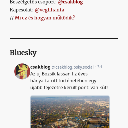
Beszélgetős csoport:
@csakblog
Kapcsolat:
@veghhanta
//
Mi ez és hogyan működik?
Bluesky