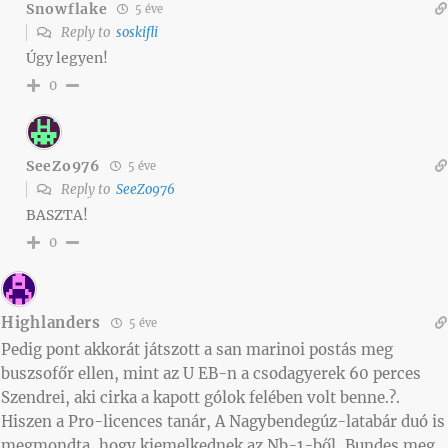
Snowflake
5 éve
Reply to
soskifli
Úgy legyen!
0
SeeZo976
5 éve
Reply to
SeeZo976
BASZTA!
0
Highlanders
5 éve
Pedig pont akkorát játszott a san marinoi postás meg
buszsofőr ellen, mint az U EB-n a csodagyerek 60 perces
Szendrei, aki cirka a kapott gólok felében volt benne.?.
Hiszen a Pro-licences tanár, A Nagybendegúz-latabár duó is
megmondta, hogy kiemelkednek az Nb-1-ből, Bundes meg