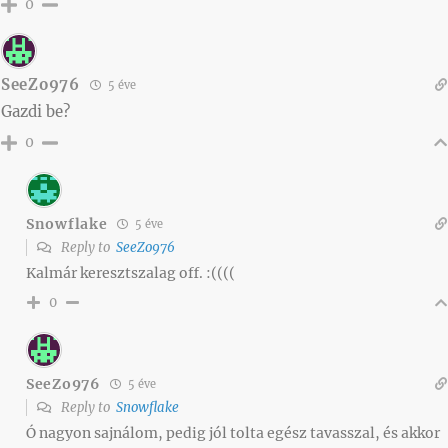
0
SeeZo976
5 éve
Gazdi be?
0
Snowflake
5 éve
Reply to
SeeZo976
Kalmár keresztszalag off. :((((
0
SeeZo976
5 éve
Reply to
Snowflake
Ó nagyon sajnálom, pedig jól tolta egész tavasszal, és akkor