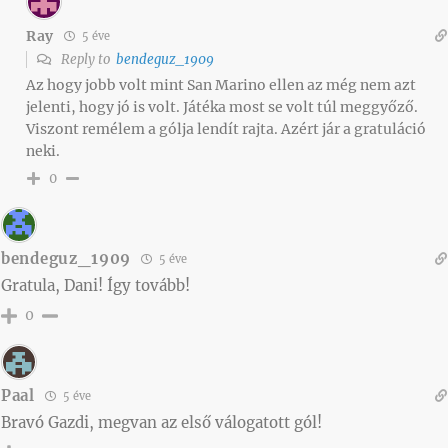
Ray
5 éve
Reply to
bendeguz_1909
Az hogy jobb volt mint San Marino ellen az még nem azt
jelenti, hogy jó is volt. Játéka most se volt túl meggyőző.
Viszont remélem a gólja lendít rajta. Azért jár a gratuláció
neki.
0
bendeguz_1909
5 éve
Gratula, Dani! Így tovább!
0
Paal
5 éve
Bravó Gazdi, megvan az első válogatott gól!