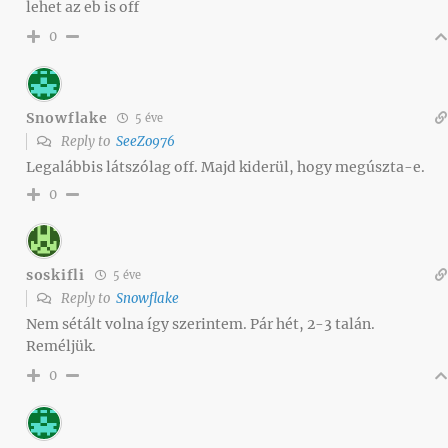
lehet az eb is off
0
Snowflake
5 éve
Reply to
SeeZo976
Legalábbis látszólag off. Majd kiderül, hogy megúszta-e.
0
soskifli
5 éve
Reply to
Snowflake
Nem sétált volna így szerintem. Pár hét, 2-3 talán.
Reméljük.
0