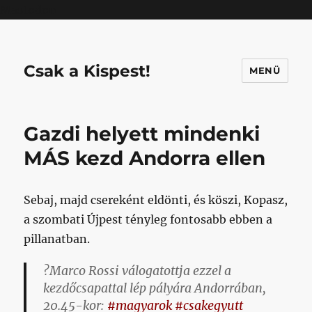
Mastodon
Csak a Kispest!
MENÜ
Gazdi helyett mindenki
MÁS kezd Andorra ellen
Sebaj, majd csereként eldönti, és köszi, Kopasz,
a szombati Újpest tényleg fontosabb ebben a
pillanatban.
?Marco Rossi válogatottja ezzel a
kezdőcsapattal lép pályára Andorrában,
20.45-kor:
#magyarok
#csakegyutt