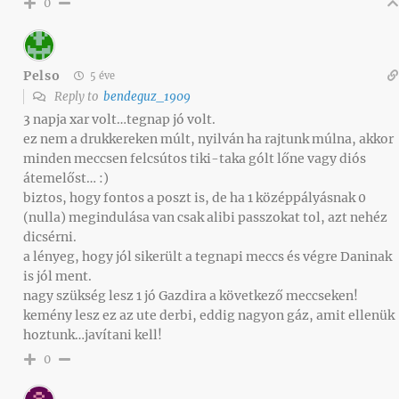
0
Pelso
5 éve
Reply to
bendeguz_1909
3 napja xar volt…tegnap jó volt.
ez nem a drukkereken múlt, nyilván ha rajtunk múlna, akkor
minden meccsen felcsútos tiki-taka gólt lőne vagy diós
átemelőst… :)
biztos, hogy fontos a poszt is, de ha 1 középpályásnak 0
(nulla) megindulása van csak alibi passzokat tol, azt nehéz
dicsérni.
a lényeg, hogy jól sikerült a tegnapi meccs és végre Daninak
is jól ment.
nagy szükség lesz 1 jó Gazdira a következő meccseken!
kemény lesz ez az ute derbi, eddig nagyon gáz, amit ellenük
hoztunk…javítani kell!
0