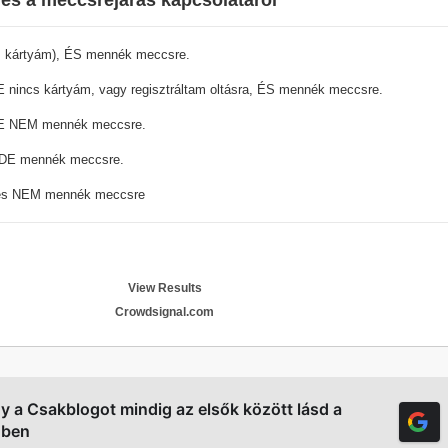
 és a meccsrejárás kapcsolatáról
s kártyám), ÉS mennék meccsre.
 nincs kártyám, vagy regisztráltam oltásra, ÉS mennék meccsre.
DE NEM mennék meccsre.
 DE mennék meccsre.
 és NEM mennék meccsre
View Results
Crowdsignal.com
gy a Csakblogot mindig az elsők között lásd a
őben