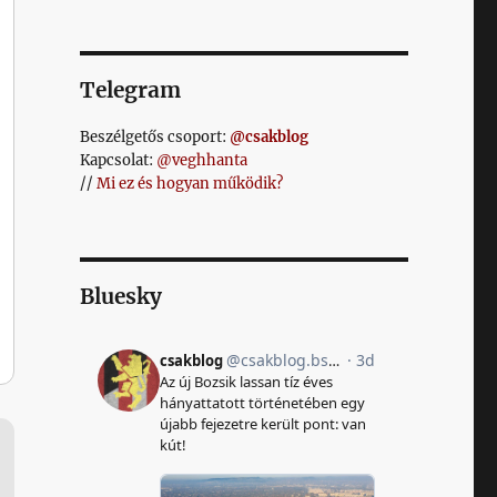
Telegram
Beszélgetős csoport:
@csakblog
Kapcsolat:
@veghhanta
//
Mi ez és hogyan működik?
Bluesky