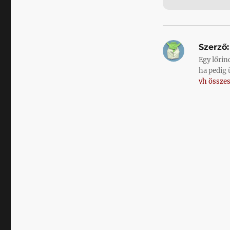
Szerző:
Egy lőrin
ha pedig 
vh összes