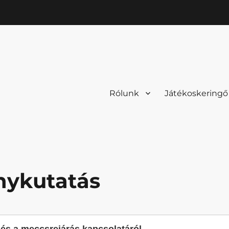
Rólunk
Játékoskeringő
nykutatás