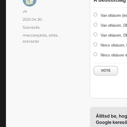
A beoltottság
Szerző
vh
Van oltásom (é
Közzétéve
2021.04.30.
Van oltásom, DE
Kategória
Szavazás
Címke
meccsrejárás
,
oltás
,
Van oltásom, 
szavazás
Nincs oltásom,
Nincs oltásom
VOTE
Állítsd be, ho
Google keres