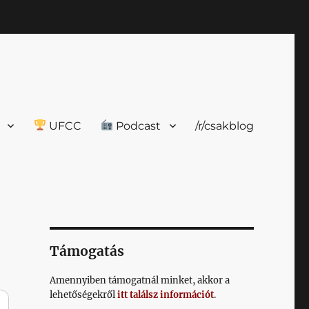
UFCC
Podcast
/r/csakblog
Támogatás
Amennyiben támogatnál minket, akkor a
lehetőségekről
itt találsz információt
.