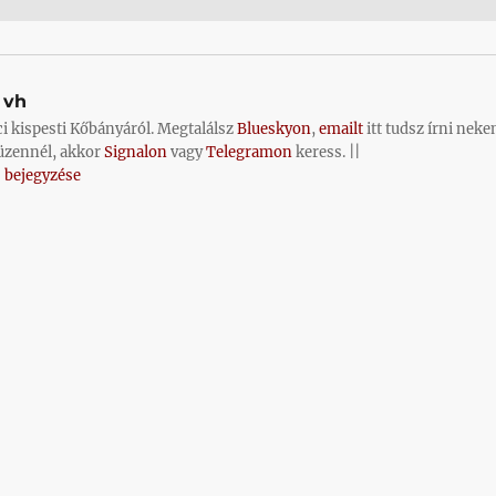
vh
ci kispesti Kőbányáról. Megtalálsz
Blueskyon
,
emailt
itt tudsz írni neke
üzennél, akkor
Signalon
vagy
Telegramon
keress. ||
 bejegyzése