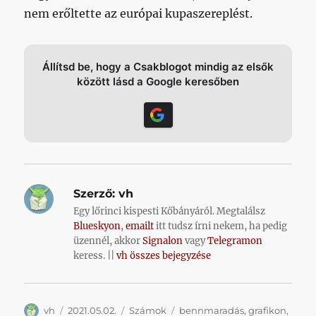
nem erőltette az európai kupaszereplést.
Állítsd be, hogy a Csakblogot mindig az elsők
között lásd a Google keresőben
Szerző:
vh
Egy lőrinci kispesti Kőbányáról. Megtalálsz
Blueskyon
,
emailt
itt tudsz írni nekem, ha pedig
üzennél, akkor
Signalon
vagy
Telegramon
keress. ||
vh összes bejegyzése
Szerző
Közzétéve
Kategória
Címke
vh
2021.05.02.
Számok
bennmaradás
,
grafikon
,