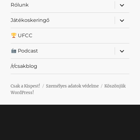
almenü
Rólunk
szétnyit
almenü
Játékoskeringő
szétnyit
UFCC
almenü
Podcast
szétnyit
/r/csakblog
Csak a Kispest!
Személyes adatok védelme
Köszönjük
WordPress!