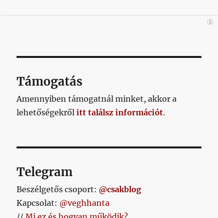
Támogatás
Amennyiben támogatnál minket, akkor a
lehetőségekről
itt találsz információt
.
Telegram
Beszélgetős csoport:
@csakblog
Kapcsolat:
@veghhanta
//
Mi ez és hogyan működik?