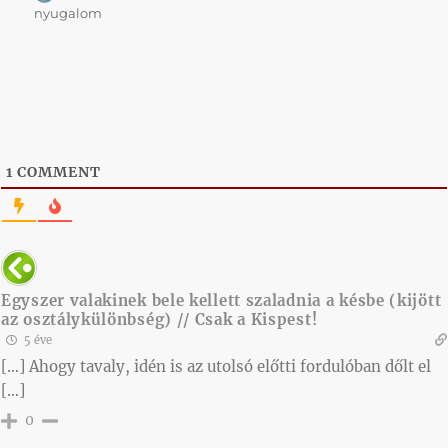
nyugalom
1
COMMENT
Egyszer valakinek bele kellett szaladnia a késbe (kijött
az osztálykülönbség) // Csak a Kispest!
5 éve
[…] Ahogy tavaly, idén is az utolsó előtti fordulóban dőlt el
[…]
0