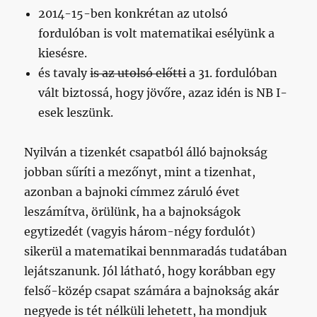
2014-15-ben konkrétan az utolsó
fordulóban is volt matematikai esélyünk a
kiesésre.
és tavaly
is az utolsó előtti
a 31. fordulóban
vált biztossá, hogy jövőre, azaz idén is NB I-
esek leszünk.
Nyilván a tizenkét csapatból álló bajnokság
jobban sűríti a mezőnyt, mint a tizenhat,
azonban a bajnoki címmez záruló évet
leszámítva, örülünk, ha a bajnokságok
egytizedét (vagyis három-négy fordulót)
sikerül a matematikai bennmaradás tudatában
lejátszanunk. Jól látható, hogy korábban egy
felső-közép csapat számára a bajnokság akár
negyede is tét nélküli lehetett, ha mondjuk