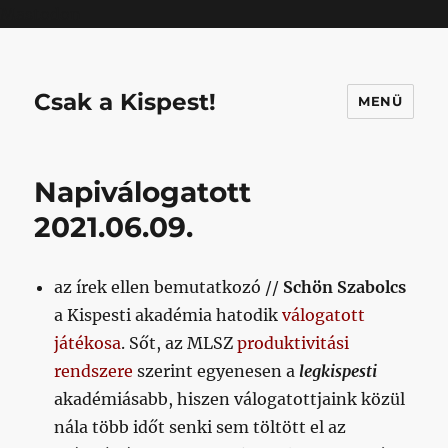
Mastodon
Csak a Kispest!
MENÜ
Napiválogatott
2021.06.09.
az írek ellen bemutatkozó //
Schön Szabolcs
a Kispesti akadémia hatodik
válogatott
játékosa
. Sőt, az MLSZ
produktivitási
rendszere
szerint egyenesen a
legkispesti
akadémiásabb, hiszen válogatottjaink közül
nála több időt senki sem töltött el az