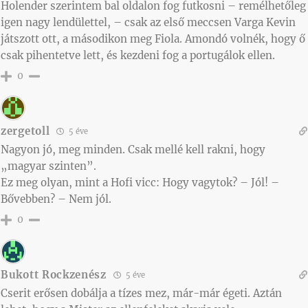
Holender szerintem bal oldalon fog futkosni – remélhetőleg
igen nagy lendülettel, – csak az első meccsen Varga Kevin
játszott ott, a másodikon meg Fiola. Amondó volnék, hogy ő
csak pihentetve lett, és kezdeni fog a portugálok ellen.
0
zergetoll
5 éve
Nagyon jó, meg minden. Csak mellé kell rakni, hogy
„magyar szinten”.
Ez meg olyan, mint a Hofi vicc: Hogy vagytok? – Jól! –
Bővebben? – Nem jól.
0
Bukott Rockzenész
5 éve
Cserit erősen dobálja a tízes mez, már-már égeti. Aztán