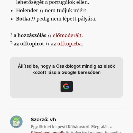
lehetőségét a portugálok ellen.
Holender //
nem tudjuk miért.
Botka //
pedig nem lépett pályára.
?
a hozzászólás
//
előmoderált
.
?
az offtopicot
// az
offtopicba
.
Állítsd be, hogy a Csakblogot mindig az elsők
között lásd a Google keresőben
Szerző:
vh
Egy lőrinci kispesti Kőbányáról. Megtalálsz