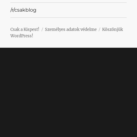
/r/csakblog
Csak a Kispest!
Személyes adatok védelme
Köszönjük
WordPress!