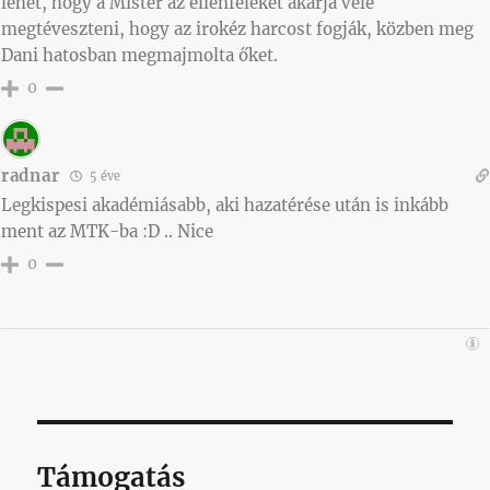
lehet, hogy a Mister az ellenfeleket akarja vele
megtéveszteni, hogy az irokéz harcost fogják, közben meg
Dani hatosban megmajmolta őket.
0
radnar
5 éve
Legkispesi akadémiásabb, aki hazatérése után is inkább
ment az MTK-ba :D .. Nice
0
Támogatás