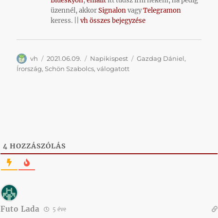
Blueskyon
,
emailt
itt tudsz írni nekem, ha pedig
üzennél, akkor
Signalon
vagy
Telegramon
keress. ||
vh összes bejegyzése
Szerző
Közzétéve
Kategória
Címke
vh
2021.06.09.
Napikispest
Gazdag Dániel
,
Írország
,
Schön Szabolcs
,
válogatott
4
HOZZÁSZÓLÁS
Futo Lada
5 éve