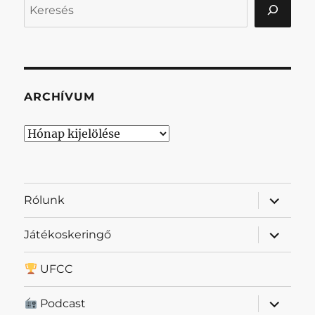
Keresés
ARCHÍVUM
Archívum
almenü
Rólunk
szétnyit
almenü
Játékoskeringő
szétnyit
UFCC
almenü
Podcast
szétnyit