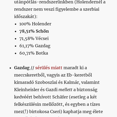
utánpótlás-rendszerünkben (Holendernél a
rendszer nem veszi figyelembe a szerbiai
időszakát):
100% Holender
78,51% Schön
71,58% Vécsei
61,17% Gazdag
60,71% Botka
Gazdag //
sérülés miatt
maradt ki a
meccskeretből, vagyis az Eb-keretből
kimaradó Szoboszlai és Kalmár, valamint
Kleinheisler és Gazdi
mellett
a biztonság
kedvéért behívott Schäfer (esetleg a két
felkészülésin mellőzött, és egyben a tízes
mez(!) birtokosa Cseri) kaphatja meg élete