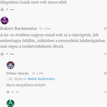
idegenben.Csank nem volt rossz edző.
0
Bukott Rockzenész
5 éve
A 90-es években nagyon menő volt ez a söprögetős, két
emberfogós felállás, miközben a nemzetközi labdarúgásban
már régen a területvédekezés dívott.
0
Döme Sanya
5 éve
Reply to
Bukott Rockzenész
Ma is megállná a helyét.
0