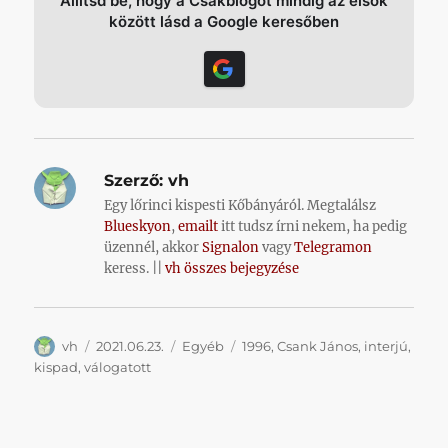
Állítsd be, hogy a Csakblogot mindig az elsők
között lásd a Google keresőben
Szerző:
vh
Egy lőrinci kispesti Kőbányáról. Megtalálsz
Blueskyon
,
emailt
itt tudsz írni nekem, ha pedig
üzennél, akkor
Signalon
vagy
Telegramon
keress. ||
vh összes bejegyzése
Szerző
Közzétéve
Kategória
Címke
vh
2021.06.23.
Egyéb
1996
,
Csank János
,
interjú
,
kispad
,
válogatott