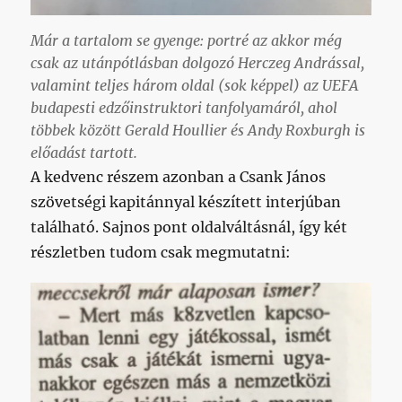
Már a tartalom se gyenge: portré az akkor még
csak
az utánpótlásban dolgozó Herczeg Andrással,
valamint teljes három oldal (sok képpel) az UEFA
budapesti edzőinstruktori tanfolyamáról, ahol
többek között Gerald Houllier és Andy Roxburgh is
előadást tartott.
A kedvenc részem azonban a Csank János
szövetségi kapitánnyal készített interjúban
található. Sajnos pont oldalváltásnál, így két
részletben tudom csak megmutatni: