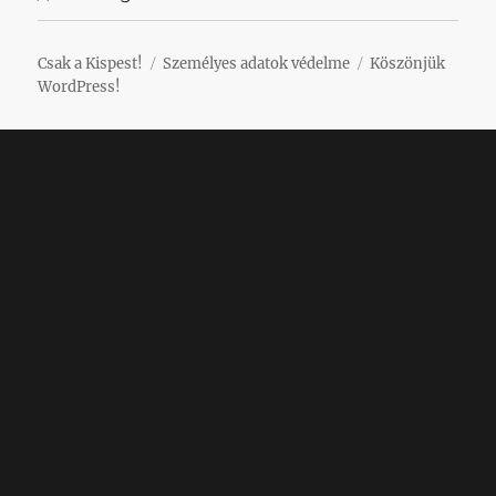
Csak a Kispest!
Személyes adatok védelme
Köszönjük
WordPress!