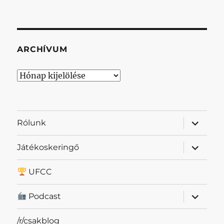
ARCHÍVUM
Archívum
almenü
Rólunk
szétnyit
almenü
Játékoskeringő
szétnyit
UFCC
almenü
Podcast
szétnyit
/r/csakblog