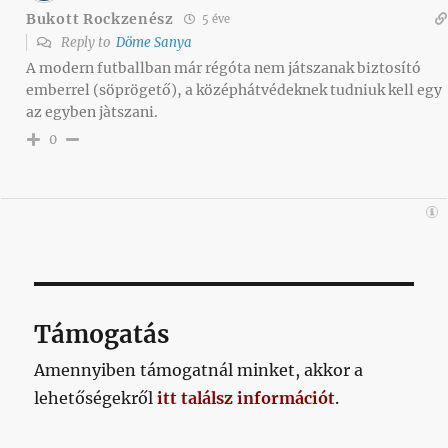
Bukott Rockzenész
5 éve
Reply to
Döme Sanya
A modern futballban már régóta nem játszanak biztosító
emberrel (söprögető), a középhátvédeknek tudniuk kell egy
az egyben jàtszani.
0
Támogatás
Amennyiben támogatnál minket, akkor a
lehetőségekről
itt találsz információt
.