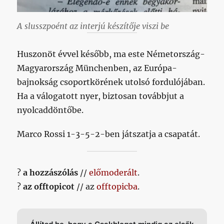
A slusszpoént az interjú készítője viszi be
Huszonöt évvel később, ma este Németország-
Magyarország Münchenben, az Európa-
bajnokság csoportkörének utolsó fordulójában.
Ha a válogatott nyer, biztosan továbbjut a
nyolcaddöntőbe.
Marco Rossi 1-3-5-2-ben játszatja a csapatát.
?
a hozzászólás
//
előmoderált
.
?
az offtopicot
// az
offtopicba
.