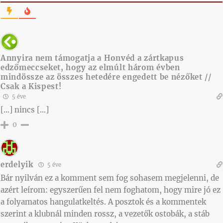
Annyira nem támogatja a Honvéd a zártkapus
edzőmeccseket, hogy az elmúlt három évben
mindössze az összes hetedére engedett be nézőket //
Csak a Kispest!
5 éve
[…] nincs […]
0
erdelyik
5 éve
Bár nyilván ez a komment sem fog sohasem megjelenni, de
azért leírom: egyszerűen fel nem foghatom, hogy mire jó ez
a folyamatos hangulatkeltés. A posztok és a kommentek
szerint a klubnál minden rossz, a vezetők ostobák, a stáb