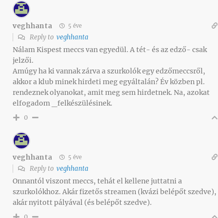
veghhanta
5 éve
Reply to
veghhanta
Nálam Kispest meccs van egyedül. A tét- és az edző- csak
jelzői.
Amúgy ha ki vannak zárva a szurkolók egy edzőmeccsről,
akkor a klub minek hirdeti meg egyáltalán? Év közben pl.
rendeznek olyanokat, amit meg sem hirdetnek. Na, azokat
elfogadom _felkészülésinek.
0
veghhanta
5 éve
Reply to
veghhanta
Onnantól viszont meccs, tehát el kellene juttatni a
szurkolókhoz. Akár fizetős streamen (kvázi belépőt szedve),
akár nyitott pályával (és belépőt szedve).
0