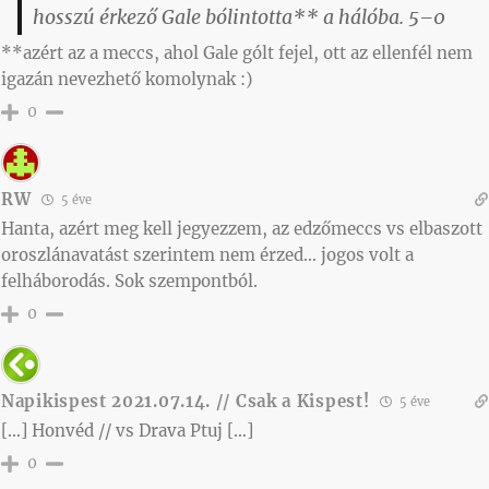
hosszú érkező Gale bólintotta** a hálóba. 5–0
**azért az a meccs, ahol Gale gólt fejel, ott az ellenfél nem
igazán nevezhető komolynak :)
0
RW
5 éve
Hanta, azért meg kell jegyezzem, az edzőmeccs vs elbaszott
oroszlánavatást szerintem nem érzed… jogos volt a
felháborodás. Sok szempontból.
0
Napikispest 2021.07.14. // Csak a Kispest!
5 éve
[…] Honvéd // vs Drava Ptuj […]
0