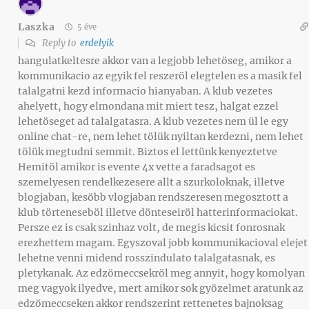
Laszka
5 éve
Reply to
erdelyik
hangulatkeltesre akkor van a legjobb lehetöseg, amikor a
kommunikacio az egyik fel reszeröl elegtelen es a masik fel
talalgatni kezd informacio hianyaban. A klub vezetes
ahelyett, hogy elmondana mit miert tesz, halgat ezzel
lehetöseget ad talalgatasra. A klub vezetes nem ül le egy
online chat-re, nem lehet tölük nyiltan kerdezni, nem lehet
tölük megtudni semmit. Biztos el lettünk kenyeztetve
Hemitöl amikor is evente 4x vette a faradsagot es
szemelyesen rendelkezesere allt a szurkoloknak, illetve
blogjaban, kesöbb vlogjaban rendszeresen megosztott a
klub törteneseböl illetve dönteseiröl hatterinformaciokat.
Persze ez is csak szinhaz volt, de megis kicsit fonrosnak
erezhettem magam. Egyszoval jobb kommunikacioval elejet
lehetne venni midend rosszindulato talalgatasnak, es
pletykanak. Az edzömeccsekröl meg annyit, hogy komolyan
meg vagyok ilyedve, mert amikor sok gyözelmet aratunk az
edzömeccseken akkor rendszerint rettenetes bajnoksag