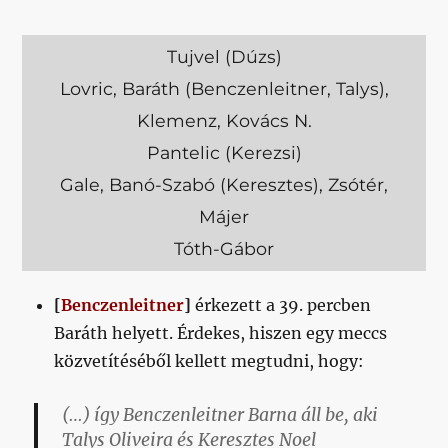
Tujvel (Dúzs)
Lovric, Baráth (Benczenleitner, Talys),
Klemenz, Kovács N.
Pantelic (Kerezsi)
Gale, Banó-Szabó (Keresztes), Zsótér,
Májer
Tóth-Gábor
[
Benczenleitner
]
érkezett a 39. percben
Baráth helyett. Érdekes, hiszen egy meccs
közvetítéséből kellett megtudni, hogy:
(…) így Benczenleitner Barna áll be, aki
Talys Oliveira és Keresztes Noel