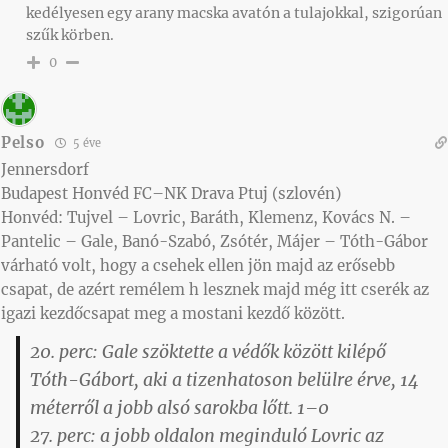
kedélyesen egy arany macska avatón a tulajokkal, szigorúan
szűk körben.
0
Pelso
5 éve
Jennersdorf
Budapest Honvéd FC–NK Drava Ptuj (szlovén)
Honvéd: Tujvel – Lovric, Baráth, Klemenz, Kovács N. –
Pantelic – Gale, Banó-Szabó, Zsótér, Májer – Tóth-Gábor
várható volt, hogy a csehek ellen jön majd az erősebb
csapat, de azért remélem h lesznek majd még itt cserék az
igazi kezdőcsapat meg a mostani kezdő között.
20. perc: Gale szöktette a védők között kilépő
Tóth-Gábort, aki a tizenhatoson belülre érve, 14
méterről a jobb alsó sarokba lőtt. 1–0
27. perc: a jobb oldalon meginduló Lovric az