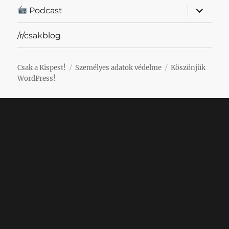
almenü
Podcast
szétnyit
/r/csakblog
Csak a Kispest!
Személyes adatok védelme
Köszönjük
WordPress!