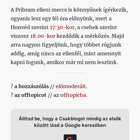
A Pribram elleni meccs is könnyűnek ígérkezik,
ugyanis lesz egy fél óra előnyünk, mert a
Honvéd szerint
17:30-kor
, a csehek szerint
viszont
18:00-kor
kezdődik a mérkőzés. Majd
arra nagyon figyeljünk, hogy többet rúgjunk
addig, amíg nincs az ellenfél, mint amennyit
kapni fogunk, amikor már mi nem leszünk.
?
a hozzászólás
//
előmoderált
.
?
az offtopicot
// az
offtopicba
.
Állítsd be, hogy a Csakblogot mindig az elsők
között lásd a Google keresőben