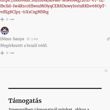
https://honvedfc.hu/hirek/kivalo-lehetoseg/2021-07-14?
fbclid=IwAR1c0IflwmMOlyqCER8DnwyI0ri9RKhv68OpT-
vdXg8CJp5-t1XsCxgMNhg
0
Döme Sanya
5 éve
Megérkezett a brazil védő.
0
Támogatás
Amennyiben támogatnál minket, akkor a