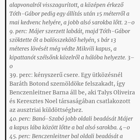
alapvonalról visszagurított, a középen érkező
Tóth-Gábor pedig egy állítás után 15 méterről a
mai kedvenc helyére, a jobb alsó sarokba lőtt. 2–0
9. perc: Májer szerzett labdát, majd Tóth-Gábor
szöktette őt a balösszekötő helyén, s bár 13
méteres lövését még védte Mikvili kapus, a
kipattanót szélsőnk közelről a hálóba helyezte. 3–
0
39. perc: kényszerű csere. Egy ütközésnél
Baráth Botond szemöldöke felszakadt, így
Benczenleitner Barna áll be, aki Talys Oliveira
és Keresztes Noel társaságában csatlakozott
az ausztriai küldöttséghez.
40. perc: Banó-Szabó jobb oldali beadását Májer
a kapus lába között lőtte a bal alsó sarokba. 4–0
45. perc: Benczenleitner bal oldali beadását a