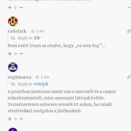
0
erdelyik
5 éve
Reply to
RW
Pont ezért írtam az elejére, hogy „ez sem fog”…
0
veghhanta
5 éve
Reply to
erdelyik
A posztban pontosan annyi van a meccsről és a csapat
teljesítményéről, mint amennyit láttunk belőle.
Természetesen szívesen vennék itt sokan, ha valaki
részletekkel szolgálna a játékunkról.
0