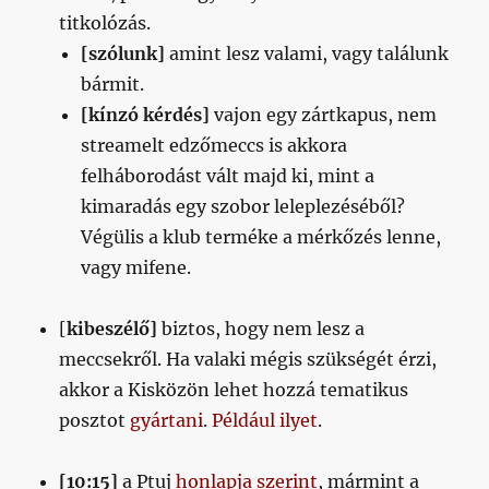
titkolózás.
[szólunk]
amint lesz valami, vagy találunk
bármit.
[kínzó kérdés]
vajon egy zártkapus, nem
streamelt edzőmeccs is akkora
felháborodást vált majd ki, mint a
kimaradás egy szobor leleplezéséből?
Végülis a klub terméke a mérkőzés lenne,
vagy mifene.
[
kibeszélő]
biztos, hogy nem lesz a
meccsekről. Ha valaki mégis szükségét érzi,
akkor a Kisközön lehet hozzá tematikus
posztot
gyártani
.
Például ilyet
.
[10:15]
a Ptuj
honlapja szerint
, mármint a