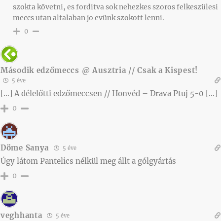
szokta követni, es forditva sok nehezkes szoros felkeszülesi
meccs utan altalaban jo evünk szokott lenni.
0
Második edzőmeccs @ Ausztria // Csak a Kispest!
5 éve
[…] A délelőtti edzőmeccsen // Honvéd – Drava Ptuj 5-0 […]
0
Döme Sanya
5 éve
Úgy látom Pantelics nélkül meg állt a gólgyártás
0
veghhanta
5 éve