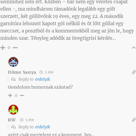
semmihez sem ért. Közben – bár nem egy veretes csapat
ellen -, ma mindhárom támadónk legalább egy gólt
szerzett, két góllövőnk 19 éves, egy meg 22. A második
garnitúra lehozott kapott gól nélkül és öt lőtt góllal egy
meccset, a posztból és a kommentekből meg az jön le, hogy
minden szar. Tényleg adódik az üvegtigrisi kérdés…
0
Döme Sanya
5 éve
Reply to
erdelyik
Gondolom humornak szántad?
0
RW
5 éve
Reply to
erdelyik
azért csak megjelent ez a komment, hm…