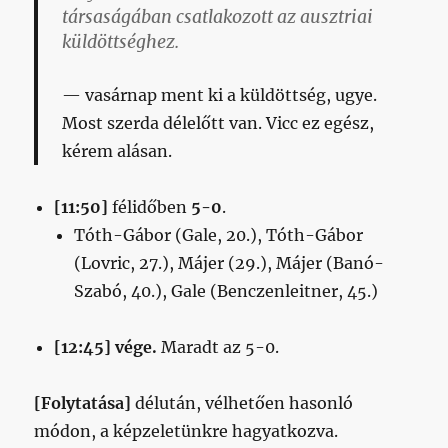
társaságában csatlakozott az ausztriai
küldöttséghez.
vasárnap ment ki a küldöttség, ugye.
Most szerda délelőtt van. Vicc ez egész,
kérem alásan.
[11:50]
félidőben
5-0
.
Tóth-Gábor (Gale, 20.), Tóth-Gábor
(Lovric, 27.), Májer (29.), Májer (Banó-
Szabó, 40.), Gale (Benczenleitner, 45.)
[12:45] vége.
Maradt az 5-0.
[Folytatása]
délután, vélhetően hasonló
módon, a képzeletünkre hagyatkozva.