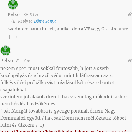
Pelso
5 éve
Reply to
Döme Sanya
szerintem kamu linkek, amiket dob a YT vagy G. a streamre
0
Pelso
5 éve
nekem spec. most sokkal fontosabb, h jött a szerb
középpályás és a brazil védő, mint h láthassam az x.
felkészülési próbálkozást, ráadásul két részre bontott
csapatokkal.
szerintem jól alakul a keret, ha ez sem fog működni, akkor
nem kérdés h edzőkérdés.
( bár Mezgát továbbra is gyenge pontnak érzem Nagy
Dominikkel együtt / ha csak Domi nem méltóztatik többet
futni és ütközni / …)