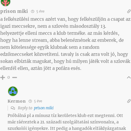
prison miki
5 éve
a felkészülési meccs azért van, hogy felkészüljön a csapat az
igazi meccsekre, nem a szlovén másodosztály 13.
helyezettje elleni meccs a klub terméke. az más kérdés,
hogy ha lenne stream, abba belenéznének az emberek, de
nem kötelessége egyik klubnak sem a random
edzőmeccseket közvetíteni. tavaly is csak arra volt jó, hogy
sokan elbízták magukat, hogy hú milyen játék volt a szlovák
ellenfél ellen, aztán jött a pofára esés.
0
Kermon
5 éve
Reply to
prison miki
Próbálná pl a mínusz tíz kerületes klub ezt megtenni. Ott
már ráéreztek a 21. századi szolgáltatási színvonalra, a
szurkolói igényekre. Itt pedig a hangadók elfáklyázgatnak