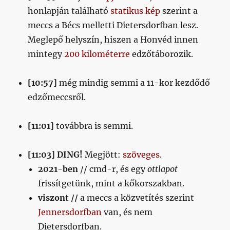
honlapján található
statikus kép
szerint a
meccs a Bécs melletti Dietersdorfban lesz.
Meglepő helyszín, hiszen a Honvéd innen
mintegy
200 kilométerre
edzőtáborozik.
[10:57]
még mindig semmi a 11-kor kezdődő
edzőmeccsről.
[11:01]
továbbra is semmi.
[11:03]
DING!
Megjött:
szöveges
.
2021-ben
// cmd-r, és egy
ottlapot
frissítgetünk, mint a kőkorszakban.
viszont //
a meccs a közvetítés szerint
Jennersdorfban
van, és nem
Dietersdorfban.