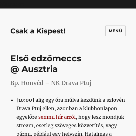
Mastodon
Csak a Kispest!
MENÜ
Első edzőmeccs
@ Ausztria
Bp. Honvéd – NK Drava Ptuj
[10:00]
alig egy óra múlva kezdünk a szlovén
Drava Ptuj ellen, azonban a klubhonlapon
egyelőre
semmi hír arról
, hogy lesz mondjuk
stream, esetleg szöveges közvetítés, vagy
bármi, például egy helyszín. Hatalmas a