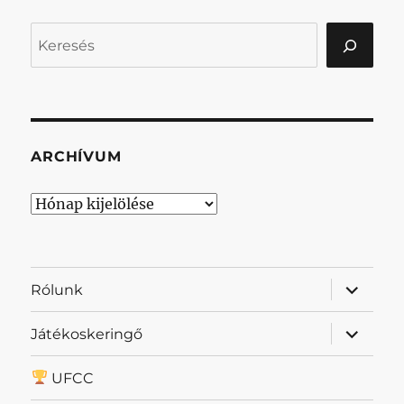
Keresés
ARCHÍVUM
Archívum
almenü
Rólunk
szétnyit
almenü
Játékoskeringő
szétnyit
UFCC