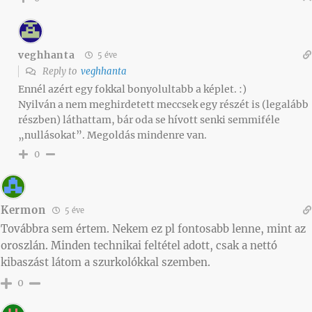
veghhanta
5 éve
Reply to
veghhanta
Ennél azért egy fokkal bonyolultabb a képlet. :)
Nyilván a nem meghirdetett meccsek egy részét is (legalább
részben) láthattam, bár oda se hívott senki semmiféle
„nullásokat”. Megoldás mindenre van.
0
Kermon
5 éve
Továbbra sem értem. Nekem ez pl fontosabb lenne, mint az
oroszlán. Minden technikai feltétel adott, csak a nettó
kibaszást látom a szurkolókkal szemben.
0