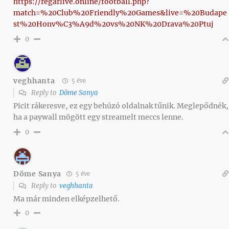
https://regarlive.online/football.php?
match=%20Club%20Friendly%20Games&live=%20Budape
st%20Honv%C3%A9d%20vs%20NK%20Drava%20Ptuj
0
veghhanta
5 éve
Reply to
Döme Sanya
Picit rákeresve, ez egy behúzó oldalnak tűnik. Meglepődnék,
ha a paywall mögött egy streamelt meccs lenne.
0
Döme Sanya
5 éve
Reply to
veghhanta
Ma már minden elképzelhető.
0