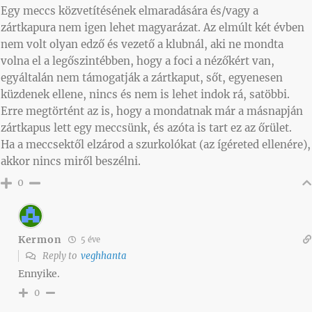
Egy meccs közvetítésének elmaradására és/vagy a
zártkapura nem igen lehet magyarázat. Az elmúlt két évben
nem volt olyan edző és vezető a klubnál, aki ne mondta
volna el a legőszintébben, hogy a foci a nézőkért van,
egyáltalán nem támogatják a zártkaput, sőt, egyenesen
küzdenek ellene, nincs és nem is lehet indok rá, satöbbi.
Erre megtörtént az is, hogy a mondatnak már a másnapján
zártkapus lett egy meccsünk, és azóta is tart ez az őrület.
Ha a meccsektől elzárod a szurkolókat (az ígéreted ellenére),
akkor nincs miről beszélni.
0
Kermon
5 éve
Reply to
veghhanta
Ennyike.
0