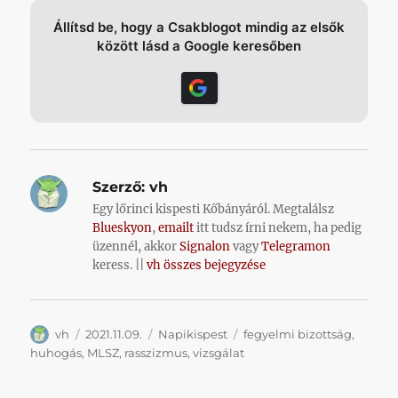
Állítsd be, hogy a Csakblogot mindig az elsők
között lásd a Google keresőben
Szerző:
vh
Egy lőrinci kispesti Kőbányáról. Megtalálsz
Blueskyon
,
emailt
itt tudsz írni nekem, ha pedig
üzennél, akkor
Signalon
vagy
Telegramon
keress. ||
vh összes bejegyzése
Szerző
Közzétéve
Kategória
Címke
vh
2021.11.09.
Napikispest
fegyelmi bizottság
,
huhogás
,
MLSZ
,
rasszizmus
,
vizsgálat