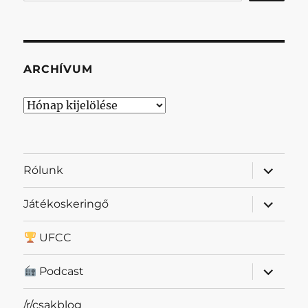
ARCHÍVUM
Archívum
almenü
Rólunk
szétnyit
almenü
Játékoskeringő
szétnyit
UFCC
almenü
Podcast
szétnyit
/r/csakblog