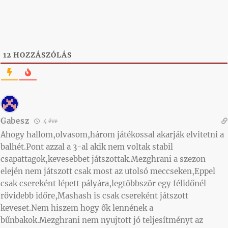
12
HOZZÁSZÓLÁS
Gabesz
4 éve
Ahogy hallom,olvasom,három játékossal akarják elvitetni a
balhét.Pont azzal a 3-al akik nem voltak stabil
csapattagok,kevesebbet játszottak.Mezghrani a szezon
elején nem játszott csak most az utolsó meccseken,Eppel
csak csereként lépett pályára,legtöbbször egy félidőnél
rövidebb időre,Mashash is csak csereként játszott
keveset.Nem hiszem hogy ők lennének a
bűnbakok.Mezghrani nem nyujtott jó teljesítményt az