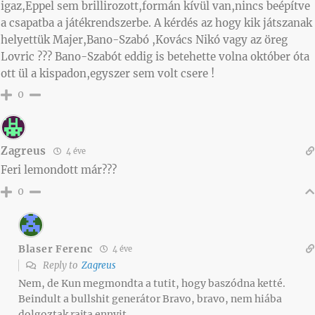
igaz,Eppel sem brillirozott,formán kívül van,nincs beépítve
a csapatba a játékrendszerbe. A kérdés az hogy kik játszanak
helyettük Majer,Bano-Szabó ,Kovács Nikó vagy az öreg
Lovric ??? Bano-Szabót eddig is betehette volna október óta
ott ül a kispadon,egyszer sem volt csere !
0
Zagreus
4 éve
Feri lemondott már???
0
Blaser Ferenc
4 éve
Reply to
Zagreus
Nem, de Kun megmondta a tutit, hogy baszódna ketté.
Beindult a bullshit generátor Bravo, bravo, nem hiába
dolgoztak rajta ennyit