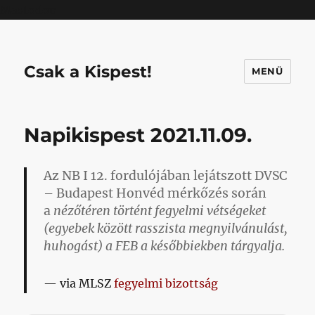
Mastodon
Csak a Kispest!
MENÜ
Napikispest 2021.11.09.
Az NB I 12. fordulójában lejátszott DVSC
– Budapest Honvéd mérkőzés során
a
nézőtéren történt fegyelmi vétségeket
(egyebek között rasszista megnyilvánulást,
huhogást) a FEB a későbbiekben tárgyalja.
via MLSZ
fegyelmi bizottság