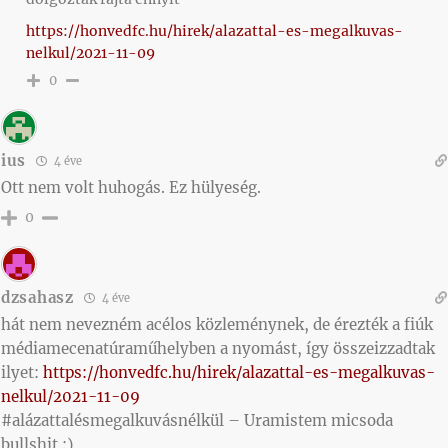
https://honvedfc.hu/hirek/alazattal-es-megalkuvas-
nelkul/2021-11-09
0
ius
4 éve
Ott nem volt huhogás. Ez hülyeség.
0
dzsahasz
4 éve
hát nem nevezném acélos közleménynek, de érezték a fiúk
médiamecenatúraműhelyben a nyomást, így összeizzadtak
ilyet:
https://honvedfc.hu/hirek/alazattal-es-megalkuvas-
nelkul/2021-11-09
#alázattalésmegalkuvásnélkül – Uramistem micsoda
bullshit :)