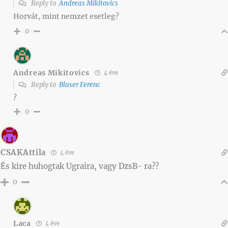
Reply to
Andreas Mikitovics
Horvát, mint nemzet esetleg?
0
Andreas Mikitovics
4 éve
Reply to
Blaser Ferenc
?
0
CSAKAttila
4 éve
És kire huhogtak Ugraira, vagy DzsB- ra??
0
Laca
4 éve