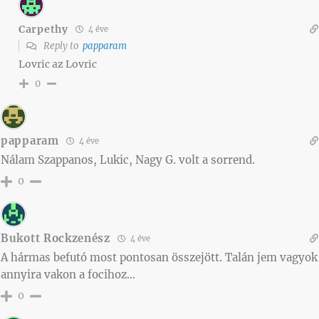
Carpethy
4 éve
Reply to
papparam
Lovric az Lovric
0
papparam
4 éve
Nálam Szappanos, Lukic, Nagy G. volt a sorrend.
0
Bukott Rockzenész
4 éve
A hármas befutó most pontosan összejött. Talán jem vagyok
annyira vakon a focihoz…
0