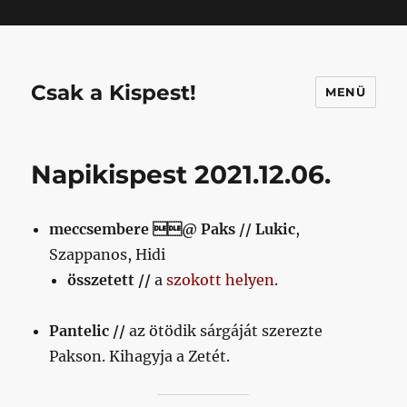
Mastodon
Csak a Kispest!
MENÜ
Napikispest 2021.12.06.
meccsembere @ Paks // Lukic
,
Szappanos, Hidi
összetett //
a
szokott helyen
.
Pantelic //
az ötödik sárgáját szerezte
Pakson. Kihagyja a Zetét.