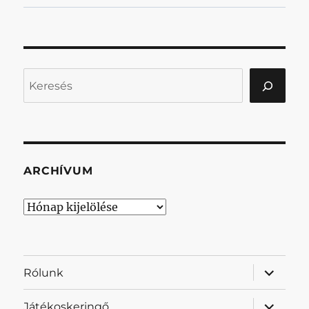
Keresés
ARCHÍVUM
Archívum
almenü
Rólunk
szétnyit
almenü
Játékoskeringő