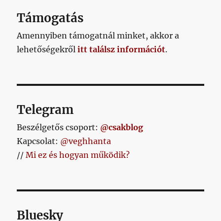
Támogatás
Amennyiben támogatnál minket, akkor a
lehetőségekről
itt találsz információt
.
Telegram
Beszélgetős csoport:
@csakblog
Kapcsolat:
@veghhanta
//
Mi ez és hogyan működik?
Bluesky