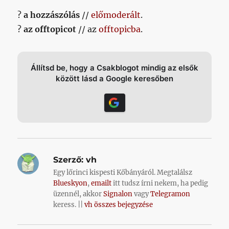
?
a hozzászólás
//
előmoderált
.
?
az offtopicot
// az
offtopicba
.
Állítsd be, hogy a Csakblogot mindig az elsők
között lásd a Google keresőben
Szerző:
vh
Egy lőrinci kispesti Kőbányáról. Megtalálsz
Blueskyon
,
emailt
itt tudsz írni nekem, ha pedig
üzennél, akkor
Signalon
vagy
Telegramon
keress. ||
vh összes bejegyzése