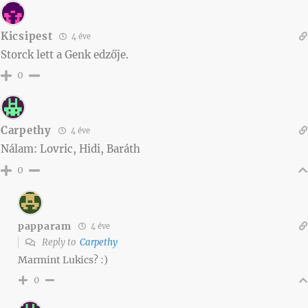
Kicsipest
4 éve
Storck lett a Genk edzője.
0
Carpethy
4 éve
Nálam: Lovric, Hidi, Baráth
0
papparam
4 éve
Reply to
Carpethy
Marmint Lukics? :)
0