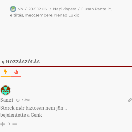
Szerző
Közzétéve
Kategória
Címke
vh
2021.12.06.
Napikispest
Dusan Pantelic
,
eltiltás
,
meccsembere
,
Nenad Lukic
9
HOZZÁSZÓLÁS
Sanzi
4 éve
Storck már biztosan nem jön…
bejelentette a Genk
0