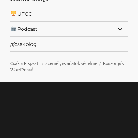
szétnyit
UFCC
almenü
Podcast
szétnyit
/r/csakblog
Csak a Kispest!
Személyes adatok védelme
Köszönjük
WordPress!