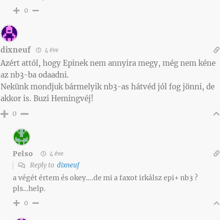
0
dixneuf
4 éve
Azért attól, hogy Epinek nem annyira megy, még nem kéne
az nb3-ba odaadni.
Nekünk mondjuk bármelyik nb3-as hátvéd jól fog jönni, de
akkor is. Buzi Hemingvéj!
0
Pelso
4 éve
Reply to
dixneuf
a végét értem és okey….de mi a faxot irkálsz epi+ nb3 ?
pls…help.
0