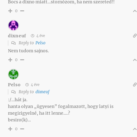
Bocs a dixno miatt…stornózom, ha nem szereted!!
0
dixneuf
4 éve
Reply to
Pelso
Nem tudom sajnos.
0
Pelso
4 éve
Reply to
dixneuf
:/…hát ja.
hanta olyan „ügyesen” fogalmazott, hogy latyi is
megirigyelné, ha itt lenne….?
besiro(k)…
0