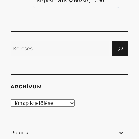
Keresés
ARCHÍVUM
Archívum
almenü
Rólunk
szétnyit