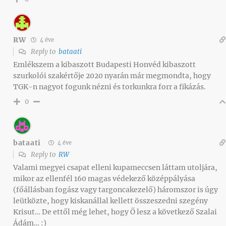
RW
4 éve
Reply to
bataati
Emlékszem a kibaszott Budapesti Honvéd kibaszott
szurkolói szakértője 2020 nyarán már megmondta, hogy
TGK-n nagyot fogunk nézni és torkunkra forr a fikázás.
0
bataati
4 éve
Reply to
RW
Valami megyei csapat elleni kupameccsen láttam utoljára,
mikor az ellenfél 160 magas védekező középpályása
(főállásban fogász vagy targoncakezelő) háromszor is úgy
leütközte, hogy kiskanállal kellett összeszedni szegény
Krisut… De ettől még lehet, hogy Ő lesz a következő Szalai
Ádám… :)