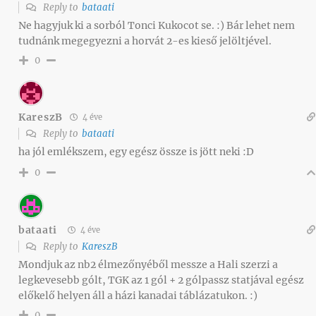
Reply to
bataati
Ne hagyjuk ki a sorból Tonci Kukocot se. :) Bár lehet nem
tudnánk megegyezni a horvát 2-es kieső jelöltjével.
0
KareszB
4 éve
Reply to
bataati
ha jól emlékszem, egy egész össze is jött neki :D
0
bataati
4 éve
Reply to
KareszB
Mondjuk az nb2 élmezőnyéből messze a Hali szerzi a
legkevesebb gólt, TGK az 1 gól + 2 gólpassz statjával egész
előkelő helyen áll a házi kanadai táblázatukon. :)
0