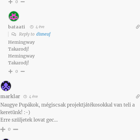
0
bataati
4 éve
Reply to
dixneuf
Hemingway
Takarodj!
Hemingway
Takarodj!
0
marklar
4 éve
Naugye Pupákok, mégiscsak projektjátékosokkal van teli a
keretünk! :-)
Erre szüljetek lovat gec…
0