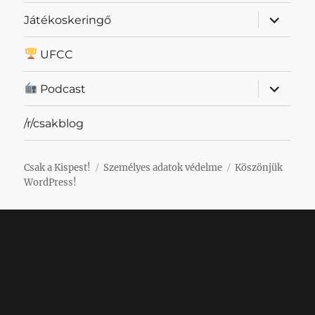
almenü
Játékoskeringő
szétnyit
UFCC
almenü
Podcast
szétnyit
/r/csakblog
Csak a Kispest!
Személyes adatok védelme
Köszönjük
WordPress!