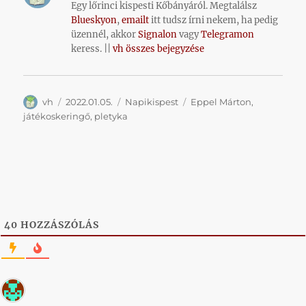
Egy lőrinci kispesti Kőbányáról. Megtalálsz
Blueskyon
,
emailt
itt tudsz írni nekem, ha pedig
üzennél, akkor
Signalon
vagy
Telegramon
keress. ||
vh összes bejegyzése
Szerző
Közzétéve
Kategória
Címke
vh
2022.01.05.
Napikispest
Eppel Márton
,
játékoskeringő
,
pletyka
40
HOZZÁSZÓLÁS