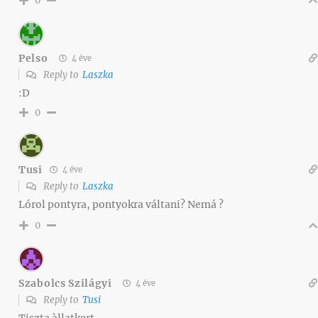
0
Pelso
4 éve
Reply to
Laszka
:D
0
Tusi
4 éve
Reply to
Laszka
Lórol pontyra, pontyokra váltani? Nemá ?
0
Szabolcs Szilágyi
4 éve
Reply to
Tusi