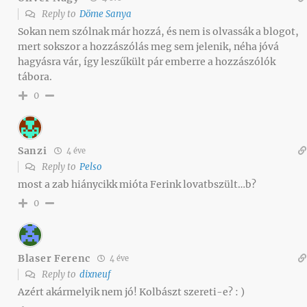
Reply to
Döme Sanya
Sokan nem szólnak már hozzá, és nem is olvassák a blogot,
mert sokszor a hozzászólás meg sem jelenik, néha jóvá
hagyásra vár, így leszűkült pár emberre a hozzászólók
tábora.
0
Sanzi
4 éve
Reply to
Pelso
most a zab hiánycikk mióta Ferink lovatbszült…b?
0
Blaser Ferenc
4 éve
Reply to
dixneuf
Azért akármelyik nem jó! Kolbászt szereti-e? : )