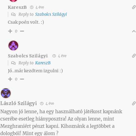
KareszB
4 éve
Reply to
Szabolcs Szilágyi
Csak poén volt. :)
0
Szabolcs Szilágyi
4 éve
Reply to
KareszB
Jó..már kezdtem izgulni :)
0
László Szilágyi
4 éve
Nagyon jó lenne, ha egy használható játékost kapnánk
cserébe esetleg hiányposztra! Az olyan lenne, mint
Mezghraniért pénzt kapni. Kihoznánk a legtöbbet a
dologból! Mint egy álom ?