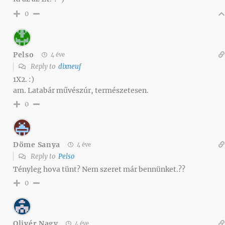
0
Pelso
4 éve
Reply to
dixneuf
1X2. :)
am. Latabár művészúr, természetesen.
0
Döme Sanya
4 éve
Reply to
Pelso
Tényleg hova tünt? Nem szeret már bennünket.??
0
Olivér Nagy
4 éve