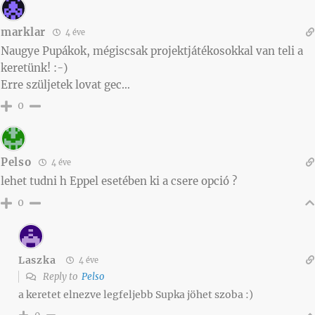
marklar
4 éve
Naugye Pupákok, mégiscsak projektjátékosokkal van teli a
keretünk! :-)
Erre szüljetek lovat gec…
0
Pelso
4 éve
lehet tudni h Eppel esetében ki a csere opció ?
0
Laszka
4 éve
Reply to
Pelso
a keretet elnezve legfeljebb Supka jöhet szoba :)