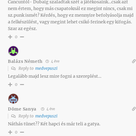
Cancuntól- Dubaig szaladtak szét a játékosaink…csak azt
nem értem, hogy más csapatoknál ez megint nincs, csak mi
sz.punk ismét? Kérdés, hogy ez mennyire befolyásolja majd
a felkészülést, vagy megint lehet csikó ferinek egy kifogás.
Szar az egész.
0
Balázs Németh
4 éve
Reply to
medvepuszi
Legalább majd lesz mire fogni a szereplést…
0
Döme Sanya
4 éve
Reply to
medvepuszi
Náthás tünet?? Két hapci és már teli a gatya.
0