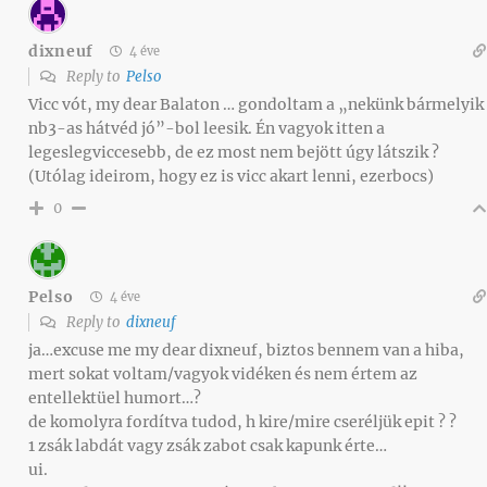
dixneuf
4 éve
Reply to
Pelso
Vicc vót, my dear Balaton … gondoltam a „nekünk bármelyik
nb3-as hátvéd jó”-bol leesik. Én vagyok itten a
legeslegviccesebb, de ez most nem bejött úgy látszik ?
(Utólag ideirom, hogy ez is vicc akart lenni, ezerbocs)
0
Pelso
4 éve
Reply to
dixneuf
ja…excuse me my dear dixneuf, biztos bennem van a hiba,
mert sokat voltam/vagyok vidéken és nem értem az
entellektüel humort…?
de komolyra fordítva tudod, h kire/mire cseréljük epit ? ?
1 zsák labdát vagy zsák zabot csak kapunk érte…
ui.