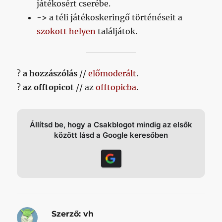
játékosért cserébe.
->
a téli játékoskeringő történéseit a
szokott helyen
találjátok.
?
a hozzászólás
//
előmoderált
.
?
az offtopicot
// az
offtopicba
.
Állítsd be, hogy a Csakblogot mindig az elsők
között lásd a Google keresőben
Szerző:
vh