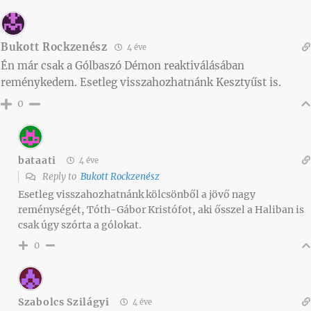
Bukott Rockzenész
4 éve
Én már csak a Gólbaszó Démon reaktiválásában
reménykedem. Esetleg visszahozhatnánk Kesztyűst is.
0
bataati
4 éve
Reply to
Bukott Rockzenész
Esetleg visszahozhatnánk kölcsönből a jövő nagy
reménységét, Tóth-Gábor Kristófot, aki ősszel a Haliban is
csak úgy szórta a gólokat.
0
Szabolcs Szilágyi
4 éve