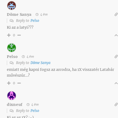
Döme Sanya
4 éve
Reply to
Pelso
Ki az a latyi???
0
Pelso
4 éve
Reply to
Döme Sanya
emiatt még kapni fogsz az arcodra, ha 1X visszatér Latabár
művészúr…?
0
dixneuf
4 éve
Reply to
Pelso
Ki az az 1X? :-)