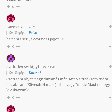
Tiszta àllatkert.
0
KareszB
4 éve
Reply to
Pelso
ha nem Cseri, akkor ne is jöjjön :D
0
Szabolcs Szilágyi
4 éve
Reply to
KareszB
Cseri sem olyan nagy durranás már. Anno a fradi sem tudta
elcsábítani. Kövesdről max. Jurina vagy Drazic.Mást nehogy
kikukázzunk!
0