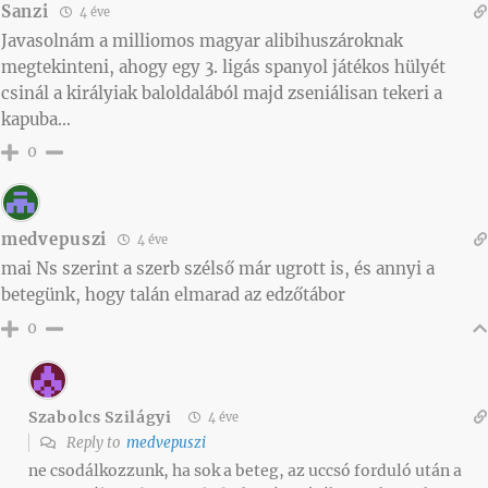
Sanzi
4 éve
Javasolnám a milliomos magyar alibihuszároknak
megtekinteni, ahogy egy 3. ligás spanyol játékos hülyét
csinál a királyiak baloldalából majd zseniálisan tekeri a
kapuba…
0
medvepuszi
4 éve
mai Ns szerint a szerb szélső már ugrott is, és annyi a
betegünk, hogy talán elmarad az edzőtábor
0
Szabolcs Szilágyi
4 éve
Reply to
medvepuszi
ne csodálkozzunk, ha sok a beteg, az uccsó forduló után a