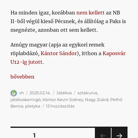
Ha minden igaz, korábban
nem kellett
az NB
II-ből végül kieső Pécsnek, és állítólag a Paks is
megnézte, azonban ott sem kellett.
Amúgy magyar (apja az egykori remek
röplabdázó,
Kántor Sándor
), itthon a
Kaposvár
U12-ig jutott
.
„Nagyon állítólag, mert ekkora baromságot még a 
bővebben
Szerző
Közzétéve
Kategória
Címke
vh
2025.02.14.
Játékos
aztakurva
,
játékoskeringő
,
Kántor Kevin Sidney
,
Nagy Zoárd
,
Pethő
Nagyon
Bence
,
pletyka
13 hozzászólás
állítólag,
mert
ekkora
baromságot
Bejegyzések
OLDAL
1
még