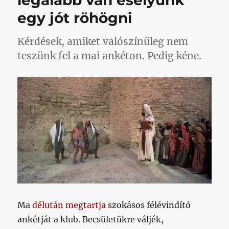
legalább van esélyünk
egy jót röhögni
Kérdések, amiket valószínűleg nem
teszünk fel a mai ankéton. Pedig kéne.
Ma
délután megtartja
szokásos félévindító
ankétját a klub. Becsületükre váljék,