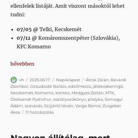
ellenfelek listáját. Amit viszont másoktól lehet
tudni:
07/05 @
Telki, Kecskemét
07/12 @
Komáromszentpéter (Szlovákia),
KFC Komarno
„Szijjártó Péter, játékoskeringő, Bévárdi”
bővebben
Szerző
Közzétéve
Kategória
Címke
vh
2025.06.17.
Napikispest
Átrok Zalán
,
Bévárdi
Zsombor
,
Dzsudzsák Balázs
,
edzőmeccs
,
játékoskeringő
,
Kecskemét
,
Komarno
,
konteo
,
Medgyes Zoltán
,
MTK
,
Oleksandr Pyshchur
,
osztályozókönyv
,
pletyka
,
Somogyi
Ádám
,
szavazás
,
Szijjártó István
,
Varga Bence
,
Zuigeber
Szijjártó
Ákos
11 hozzászólás
Péter,
játékoskeringő,
Bévárdi
című