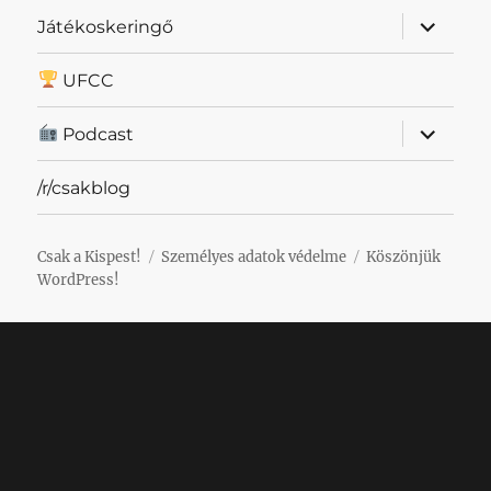
almenü
Játékoskeringő
szétnyit
UFCC
almenü
Podcast
szétnyit
/r/csakblog
Csak a Kispest!
Személyes adatok védelme
Köszönjük
WordPress!