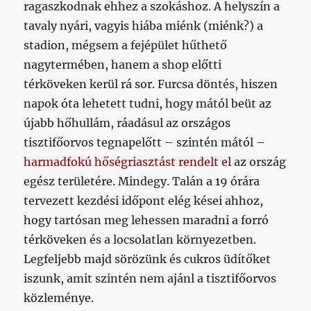
ragaszkodnak ehhez a szokáshoz. A helyszín a
tavaly nyári, vagyis hiába miénk (miénk?) a
stadion, mégsem a fejépület hűthető
nagytermében, hanem a shop előtti
térköveken kerül rá sor. Furcsa döntés, hiszen
napok óta lehetett tudni, hogy mától beüt az
újabb hőhullám, ráadásul az országos
tisztifőorvos tegnapelőtt – szintén mától –
harmadfokú hőségriasztást rendelt el
az ország
egész területére. Mindegy. Talán a 19 órára
tervezett kezdési időpont elég kései ahhoz,
hogy tartósan meg lehessen maradni a forró
térköveken és a locsolatlan környezetben.
Legfeljebb majd sörözünk és cukros üdítőket
iszunk, amit szintén nem ajánl a tisztifőorvos
közleménye.