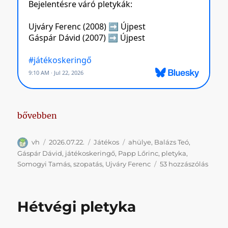
„Amikor a Honvéd FC Kft. diktálja a tempót: eddig 
bővebben
Szerző
Közzétéve
Kategória
Címke
vh
2026.07.22.
Játékos
ahülye
,
Balázs Teó
,
Gáspár Dávid
,
játékoskeringő
,
Papp Lőrinc
,
pletyka
,
Amik
Somogyi Tamás
,
szopatás
,
Ujváry Ferenc
53 hozzászólás
a
Honv
FC
Hétvégi pletyka
Kft.
diktál
a