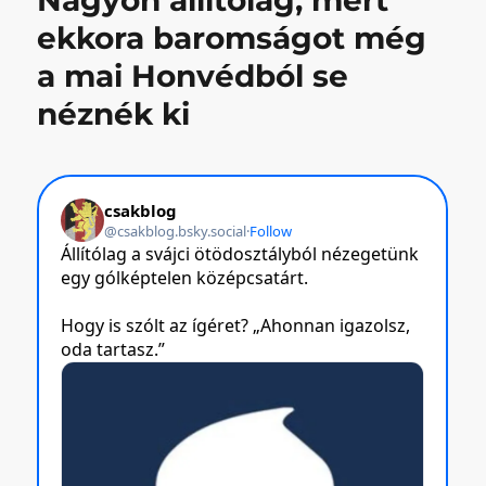
Nagyon állítólag, mert
bejegyzéshez
ekkora baromságot még
a mai Honvédból se
néznék ki