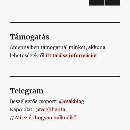
a
KÖV
lapozása
mai
ETKE
Honvédból
ZŐ
OLD
se
AL
néznék
Támogatás
ki
című
Amennyiben támogatnál minket, akkor a
bejegyzéshez
lehetőségekről
itt találsz információt
.
Telegram
Beszélgetős csoport:
@csakblog
Kapcsolat:
@veghhanta
//
Mi ez és hogyan működik?