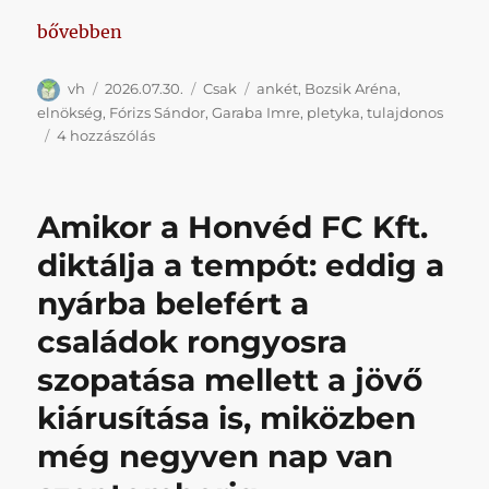
„Semmitmondó ankét következik, de ha pár szokásos
bővebben
Szerző
Közzétéve
Kategória
Címke
vh
2026.07.30.
Csak
ankét
,
Bozsik Aréna
,
elnökség
,
Fórizs Sándor
,
Garaba Imre
,
pletyka
,
tulajdonos
Semmitmondó
4 hozzászólás
ankét
következik,
de
Amikor a Honvéd FC Kft.
ha
pár
diktálja a tempót: eddig a
szokásos
nyárba belefért a
kérdező
formában
családok rongyosra
lesz,
akkor
szopatása mellett a jövő
legalább
kiárusítása is, miközben
van
esélyünk
még negyven nap van
egy
jót