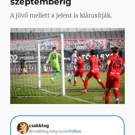
szeptemberig
röhögni
című
A jövő mellett a jelent is kiárusítják.
bejegyzéshez