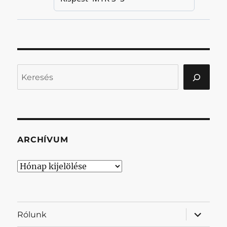
Keresés
ARCHÍVUM
Archívum
almenü
Rólunk
szétnyit