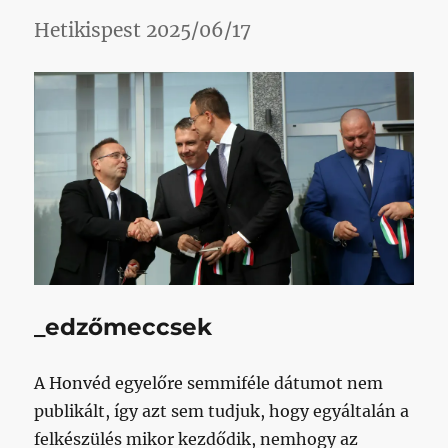
bejeg
Hetikispest 2025/06/17
_edzőmeccsek
A Honvéd egyelőre semmiféle dátumot nem
publikált, így azt sem tudjuk, hogy egyáltalán a
felkészülés mikor kezdődik, nemhogy az