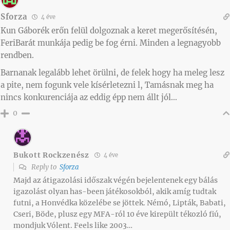
Sforza
4 éve
Kun Gáborék erőn felül dolgoznak a keret megerősítésén,
FeriBarát munkája pedig be fog érni. Minden a legnagyobb
rendben.
Barnanak legalább lehet örülni, de felek hogy ha meleg lesz
a pite, nem fogunk vele kísérletezni l, Tamásnak meg ha
nincs konkurenciája az eddig épp nem állt jól…
0
Bukott Rockzenész
4 éve
Reply to
Sforza
Majd az átigazolási időszak végén bejelentenek egy bálás
igazolást olyan has-been játékosokból, akik amíg tudtak
futni, a Honvédka közelébe se jöttek. Némó, Lipták, Babati,
Cseri, Böde, plusz egy MFA-ról 10 éve kirepült tékozló fiú,
mondjuk Vólent. Feels like 2003…