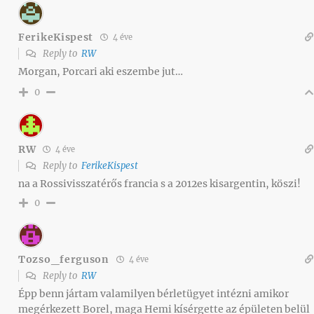
FerikeKispest
4 éve
Reply to
RW
Morgan, Porcari aki eszembe jut…
0
RW
4 éve
Reply to
FerikeKispest
na a Rossivisszatérős francia s a 2012es kisargentin, köszi!
0
Tozso_ferguson
4 éve
Reply to
RW
Épp benn jártam valamilyen bérletügyet intézni amikor
megérkezett Borel, maga Hemi kísérgette az épületen belül