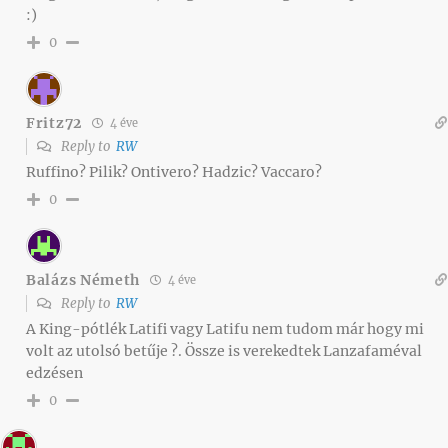
:)
0
Fritz72
4 éve
Reply to
RW
Ruffino? Pilik? Ontivero? Hadzic? Vaccaro?
0
Balázs Németh
4 éve
Reply to
RW
A King-pótlék Latifi vagy Latifu nem tudom már hogy mi
volt az utolsó betűje ?. Össze is verekedtek Lanzafaméval
edzésen
0