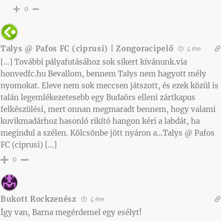
0
Talys @ Pafos FC (ciprusi) | Zongoracipelő
4 éve
[…] További pályafutásához sok sikert kívánunk.via
honvedfc.hu Bevallom, bennem Talys nem hagyott mély
nyomokat. Eleve nem sok meccsen játszott, és ezek közül is
talán legemlékezetesebb egy Budaörs elleni zártkapus
felkészülési, mert onnan megmaradt bennem, hogy valami
kuvikmadárhoz hasonló rikító hangon kéri a labdát, ha
megindul a szélen. Kölcsönbe jött nyáron a…Talys @ Pafos
FC (ciprusi) […]
0
Bukott Rockzenész
4 éve
Így van, Barna megérdemel egy esélyt!