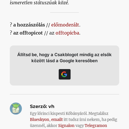
ismeretlen státuszúak közé.
?
a hozzászólás
//
előmoderált
.
?
az offtopicot
// az
offtopicba
.
Állítsd be, hogy a Csakblogot mindig az elsők
között lásd a Google keresőben
Szerző:
vh
Egy lőrinci kispesti Kőbányáról. Megtalálsz
Blueskyon
,
emailt
itt tudsz írni nekem, ha pedig
üzennél, akkor
Signalon
vagy
Telegramon