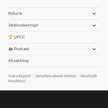
almenü
Rólunk
szétnyit
almenü
Játékoskeringő
szétnyit
UFCC
almenü
Podcast
szétnyit
/r/csakblog
Csak a Kispest!
Személyes adatok védelme
Köszönjük
WordPress!