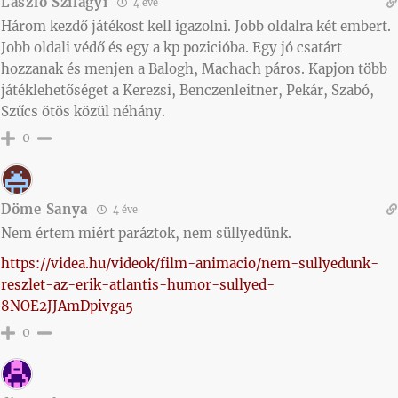
László Szilágyi
4 éve
Három kezdő játékost kell igazolni. Jobb oldalra két embert.
Jobb oldali védő és egy a kp pozicióba. Egy jó csatárt
hozzanak és menjen a Balogh, Machach páros. Kapjon több
játéklehetőséget a Kerezsi, Benczenleitner, Pekár, Szabó,
Szűcs ötös közül néhány.
0
Döme Sanya
4 éve
Nem értem miért paráztok, nem süllyedünk.
https://videa.hu/videok/film-animacio/nem-sullyedunk-
reszlet-az-erik-atlantis-humor-sullyed-
8NOE2JJAmDpivga5
0