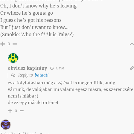
Oh, I don’t know why he’s leaving
Or where he’s gonna go
I guess he’s got his reasons
But I just don’t want to know…
(Smokie: Who the f**k is Talys?)
0
obviusz kapitány
4 éve
Reply to
bataati
és a folytatásban még a 24 évet is megemlítik, amíg
vártunk, de valójában mi valami egész másra, és szerencsére
nem is hiába ;)
de ez egy másik történet
0