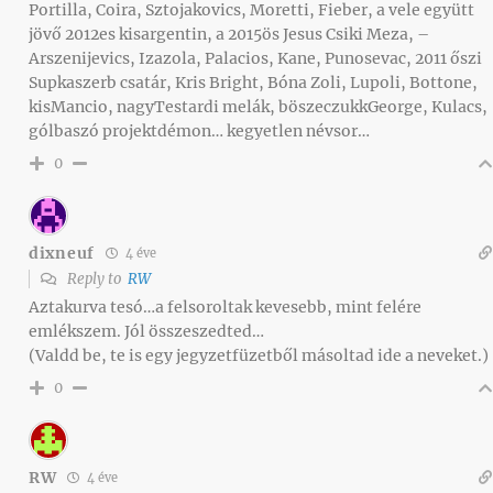
Portilla, Coira, Sztojakovics, Moretti, Fieber, a vele együtt
jövő 2012es kisargentin, a 2015ös Jesus Csiki Meza, –
Arszenijevics, Izazola, Palacios, Kane, Punosevac, 2011 őszi
Supkaszerb csatár, Kris Bright, Bóna Zoli, Lupoli, Bottone,
kisMancio, nagyTestardi melák, böszeczukkGeorge, Kulacs,
gólbaszó projektdémon… kegyetlen névsor…
0
dixneuf
4 éve
Reply to
RW
Aztakurva tesó…a felsoroltak kevesebb, mint felére
emlékszem. Jól összeszedted…
(Valdd be, te is egy jegyzetfüzetből másoltad ide a neveket.)
0
RW
4 éve