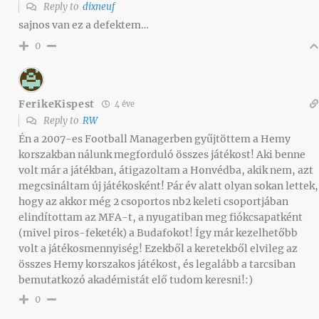
Reply to
dixneuf
sajnos van ez a defektem…
0
FerikeKispest
4 éve
Reply to
RW
Én a 2007-es Football Managerben gyűjtöttem a Hemy
korszakban nálunk megforduló összes játékost! Aki benne
volt már a játékban, átigazoltam a Honvédba, akik nem, azt
megcsináltam új játékosként! Pár év alatt olyan sokan lettek,
hogy az akkor még 2 csoportos nb2 keleti csoportjában
elindítottam az MFA-t, a nyugatiban meg fiókcsapatként
(mivel piros-feketék) a Budafokot! Így már kezelhetőbb
volt a játékosmennyiség! Ezekből a keretekből elvileg az
összes Hemy korszakos játékost, és legalább a tarcsiban
bemutatkozó akadémistát elő tudom keresni!:)
0