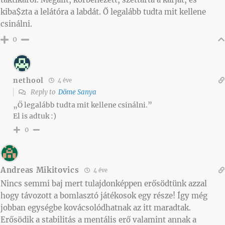
kiba$zta a lelátóra a labdát. Ő legalább tudta mit kellene
csinálni.
0
nethool
4 éve
Reply to
Döme Sanya
„Ő legalább tudta mit kellene csinálni.”
El is adtuk :)
0
Andreas Mikitovics
4 éve
Nincs semmi baj mert tulajdonképpen erősödtünk azzal
hogy távozott a bomlasztó játékosok egy része! Így még
jobban egységbe kovácsolódhatnak az itt maradtak.
Erősödik a stabilitás a mentális erő valamint annak a