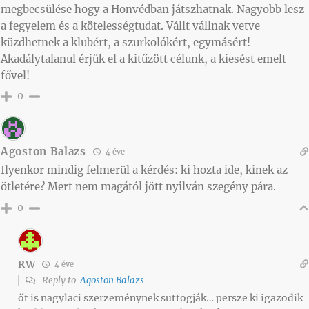
megbecsülése hogy a Honvédban játszhatnak. Nagyobb lesz
a fegyelem és a kötelességtudat. Vállt vállnak vetve
küzdhetnek a klubért, a szurkolókért, egymásért!
Akadálytalanul érjük el a kitűzött célunk, a kiesést emelt
fővel!
0
Agoston Balazs
4 éve
Ilyenkor mindig felmerül a kérdés: ki hozta ide, kinek az
ötletére? Mert nem magától jött nyilván szegény pára.
0
RW
4 éve
Reply to
Agoston Balazs
őt is nagylaci szerzeménynek suttogják… persze ki igazodik