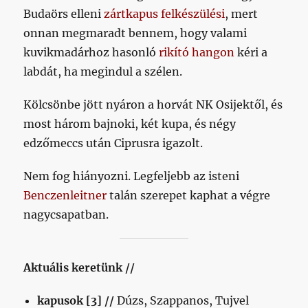
Budaörs elleni
zártkapus felkészülési
, mert
onnan megmaradt bennem, hogy valami
kuvikmadárhoz hasonló
rikító hangon
kéri a
labdát, ha megindul a szélen.
Kölcsönbe jött nyáron a horvát NK Osijektől, és
most három bajnoki, két kupa, és négy
edzőmeccs után Ciprusra igazolt.
Nem fog hiányozni. Legfeljebb az isteni
Benczenleitner
talán szerepet kaphat a végre
nagycsapatban.
Aktuális keretünk //
kapusok [3] //
Dúzs, Szappanos, Tujvel