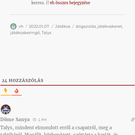
keress. ||
vh összes bejegyzése
Szerző
Közzétéve
Kategória
Címke
vh
2022.01.07.
Játékos
átigazolás
,
játékoskeret
,
játékoskeringő
,
Talys
24
HOZZÁSZÓLÁS
Döme Sanya
4 éve
Talys, mindent elmondott erről a csapatról, meg a
taktikáról. Megállt, körbenézett, széttárta a karját, és