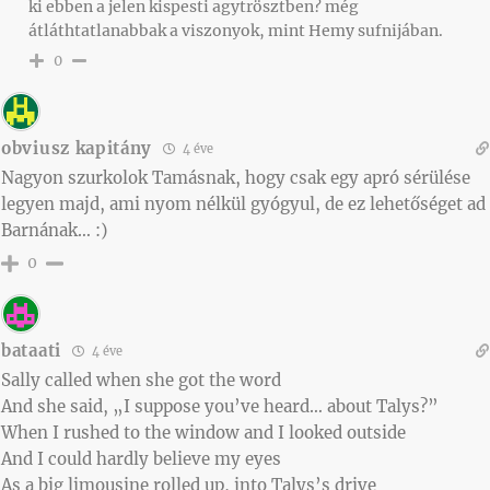
ki ebben a jelen kispesti agytrösztben? még
átláthtatlanabbak a viszonyok, mint Hemy sufnijában.
0
obviusz kapitány
4 éve
Nagyon szurkolok Tamásnak, hogy csak egy apró sérülése
legyen majd, ami nyom nélkül gyógyul, de ez lehetőséget ad
Barnának… :)
0
bataati
4 éve
Sally called when she got the word
And she said, „I suppose you’ve heard… about Talys?”
When I rushed to the window and I looked outside
And I could hardly believe my eyes
As a big limousine rolled up, into Talys’s drive