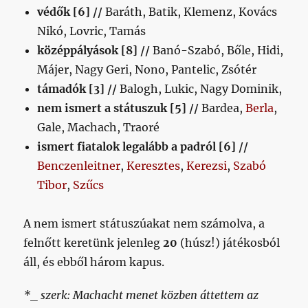
védők [6] //
Baráth, Batik, Klemenz, Kovács
Nikó, Lovric, Tamás
középpályások [8] //
Banó-Szabó, Bőle, Hidi,
Májer, Nagy Geri, Nono, Pantelic, Zsótér
támadók [3] //
Balogh, Lukic, Nagy Dominik,
nem ismert a státuszuk [5] //
Bardea,
Berla
,
Gale, Machach, Traoré
ismert fiatalok legalább a padról [6] //
Benczenleitner
,
Keresztes
,
Kerezsi
,
Szabó
Tibor
,
Szűcs
A nem ismert státuszúakat nem számolva, a
felnőtt keretünk jelenleg
20
(húsz!) játékosból
áll, és ebből három kapus.
*_ szerk: Machacht menet közben áttettem az