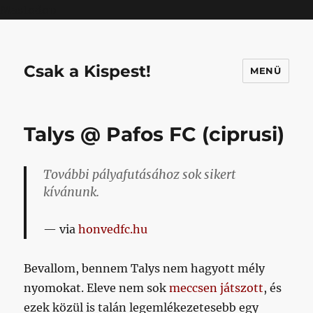
Mastodon
Csak a Kispest!
MENÜ
Talys @ Pafos FC (ciprusi)
További pályafutásához sok sikert
kívánunk.
via
honvedfc.hu
Bevallom, bennem Talys nem hagyott mély
nyomokat. Eleve nem sok
meccsen játszott
, és
ezek közül is talán legemlékezetesebb egy