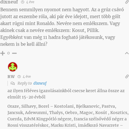
dixneuf
4 éve
Bennem semmilyen nyomot nem hagyott. Az a grúz csávó
jutott az eszembe róla, aki pár éve idejott, mert több gólt
akart rúgni mint Ronaldo. Nevére nem emlékszem. Vagy
akinek csak a nevére emlékszem: Kosut, Pillik.
Egyébként van még 11 hadra fogható játékosunk, vagy
nekem is be kell állni?
0
RW
4 éve
Reply to
dixneuf
az ilyen féléves igazolásainkból csecse keret állna össze az
elmúlt 15-20 évből
Oraze, Silhavy, Borel – Kostolani, Bjelkanovic, Pastva,
Jancsuk, Adewunmi, Thalys, Gebro, Magoc, Kosút , Kosztics,
Cuerda, EdvM Kingpótló négere, francia szélsővédő néger a
Rossi visszatéréskor, Marku Kristi, imádkozó Navarrete –