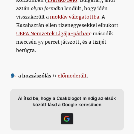
kölcsönben (
Tsarsko Selo
, Bulgária), ahol
aztán
olyan formába
lendült, hogy idén
visszakerült a
moldáv válogatottba
. A
Kazahsztán ellen tizenegyesekkel elbukott
UEFA Nemzetek Ligája-párhar
c
második
meccsén 57 percet játszott, és a tizijét
berúgta.
a hozzászólás
//
előmoderált
.
Állítsd be, hogy a Csakblogot mindig az elsők
között lásd a Google keresőben