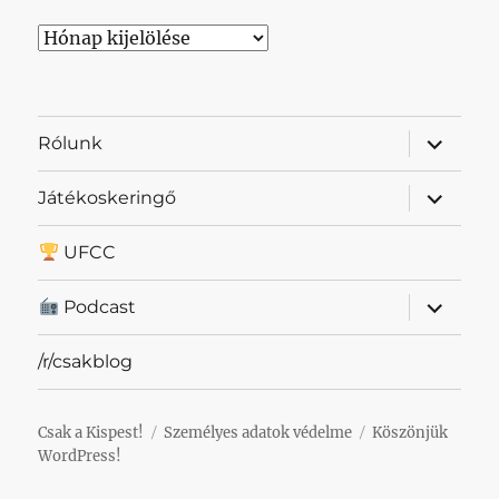
Archívum
almenü
Rólunk
szétnyit
almenü
Játékoskeringő
szétnyit
UFCC
almenü
Podcast
szétnyit
/r/csakblog
Csak a Kispest!
Személyes adatok védelme
Köszönjük
WordPress!