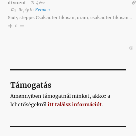
dixneuf
4 éve
Reply to
Kermon
Sixty steppe. Csak autentikusan, uram, csak autentikusan…
0
Támogatás
Amennyiben támogatnál minket, akkor a
lehetőségekről
itt találsz információt
.