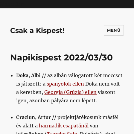
Mastodon
Csak a Kispest!
MENÜ
Napikispest 2022/03/30
Doka, Albi //
az albán válogatott két meccset
is játszott: a
spanyolok ellen
Doka nem volt
a keretben,
Georgia (Grúzia) ellen
viszont
igen, azonban pályára nem lépett.
Craciun, Artur //
projektjátékosunk másfél
év alatt a
harmadik csapatánál
van