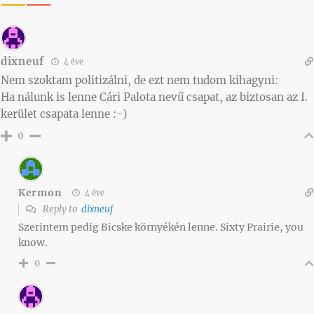
dixneuf
4 éve
Nem szoktam politizálni, de ezt nem tudom kihagyni:
Ha nálunk is lenne Cári Palota nevű csapat, az biztosan az I.
kerület csapata lenne :-)
0
Kermon
4 éve
Reply to
dixneuf
Szerintem pedig Bicske környékén lenne. Sixty Prairie, you
know.
0