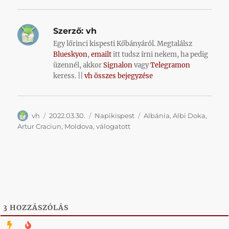
Szerző:
vh
Egy lőrinci kispesti Kőbányáról. Megtalálsz
Blueskyon
,
emailt
itt tudsz írni nekem, ha pedig
üzennél, akkor
Signalon
vagy
Telegramon
keress. ||
vh összes bejegyzése
Szerző
Közzétéve
Kategória
Címke
vh
2022.03.30.
Napikispest
Albánia
,
Albi Doka
,
Artur Craciun
,
Moldova
,
válogatott
3
HOZZÁSZÓLÁS