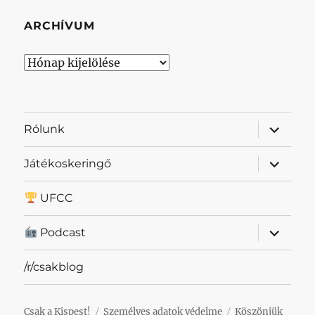
ARCHÍVUM
Archívum
almenü
Rólunk
szétnyit
almenü
Játékoskeringő
szétnyit
UFCC
almenü
Podcast
szétnyit
/r/csakblog
Csak a Kispest!
Személyes adatok védelme
Köszönjük