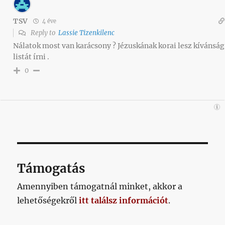
TSV
4 éve
Reply to
Lassie Tizenkilenc
Nálatok most van karácsony ? Jézuskának korai lesz kívánság
listát írni .
0
Támogatás
Amennyiben támogatnál minket, akkor a
lehetőségekről
itt találsz információt
.