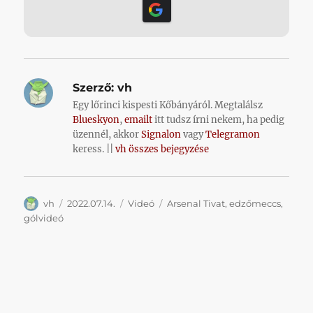
Szerző:
vh
Egy lőrinci kispesti Kőbányáról. Megtalálsz
Blueskyon
,
emailt
itt tudsz írni nekem, ha pedig
üzennél, akkor
Signalon
vagy
Telegramon
keress. ||
vh összes bejegyzése
Szerző
Közzétéve
Kategória
Címke
vh
2022.07.14.
Videó
Arsenal Tivat
,
edzőmeccs
,
gólvideó