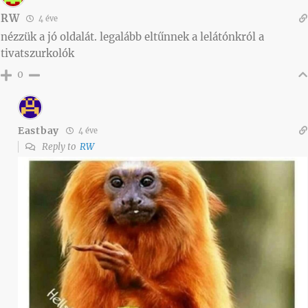
RW
4 éve
nézzük a jó oldalát. legalább eltűnnek a lelátónkról a
tivatszurkolók
0
Eastbay
4 éve
Reply to
RW