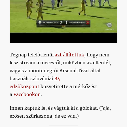
Tegnap felelőtlenül
azt állítottuk
, hogy nem
lesz stream a meccsről, miközben az ellenfél,
vagyis a montenegrói Arsenal Tivat által
használt szlovéniai
B4
edzőközpont
közvetítette a mérkőzést
a
Facebookon
.
Innen kaptuk le, és vágtuk ki a gólokat. (Jaja,
erősen szürkezóna, de ez van.)