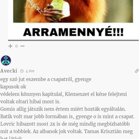
0
Avecki
4 éve
egy szó jut eszembe a csapatról, gyenge
kapusok ok
védelem könnyen kapitulal, Klemenzet el kéne felejteni
voltak oltari hibai most is.
Gomis allig játszik nem értem miért hozták egyáltalán.
Batik volt mar jobb formában is, gyenge o is mint a csapat.
Lovric hibazott most 2x is de még mindig megbízhatóbb
mit a tobbiek. Az albanok jok voltak. Tamas Krisztián meg
hat látjuk..