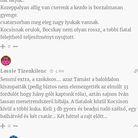
hat látjuk..
Kozeppalyan allig van cserenk a kezdo is borzalmasan
gyenge.
csatarsorban meg eleg nagy lyukak vannak.
Kocsisnak orulok, Bocskay nem olyan rossz, a tobbi fiatal
felejthető teljesítményt nyujtott.
0
Lassie Tizenkilenc
4 éve
Semmi extra, a szokásos…. azaz Tamást a baloldalon
kiszopatták (pedig biztos nem elemezgették az elmúlt 33
fordulót hogy hány gólt kaptunk róla), aztán sajnos Iván
lassan menetrendszerű hibája. A fiatalok közül Kocsison
kívül a többi kuka. Kell 3 db gyors és beadni tudó szélső, egy
balhátvéd és két csatár… Két héttel a rajt előtt…
0