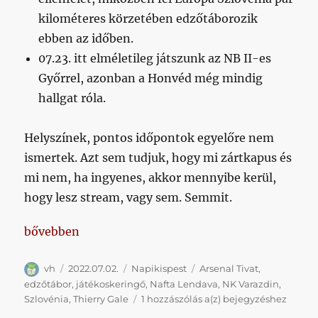
kilométeres körzetében edzőtáborozik
ebben az időben.
07.23. itt elméletileg játszunk az NB II-es
Győrrel, azonban a Honvéd még mindig
hallgat róla.
Helyszínek, pontos időpontok egyelőre nem
ismertek. Azt sem tudjuk, hogy mi zártkapus és
mi nem, ha ingyenes, akkor mennyibe kerül,
hogy lesz stream, vagy sem. Semmit.
„Napikispest 2022/07/02”
bővebben
Szerző
Közzétéve
Kategória
Címke
vh
2022.07.02.
Napikispest
Arsenal Tivat
,
edzőtábor
,
játékoskeringő
,
Nafta Lendava
,
NK Varazdin
,
Napikispest
Szlovénia
,
Thierry Gale
1 hozzászólás a(z)
bejegyzéshez
2022/07/02