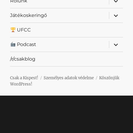
Rólunk
szétnyit
almenü
Játékoskeringő
szétnyit
UFCC
almenü
Podcast
szétnyit
/r/csakblog
Csak a Kispest!
Személyes adatok védelme
Köszönjük
WordPress!