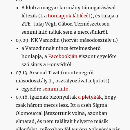
A klub a magyar kormány támogatásával
létezik (l. a
honlapjuk láblécét
), és tulaja a
ZTE-tulaj Végh Gábor. Természetesen
semmi infó náluk sem a meccsünkről.
07.09. NK Varazdin (horvát másodosztály 1.)
a Varazdinnak nincs értelmezhető
honlapja, a
Facebookján
viszont egyelőre
szó sincs a Honvédról.
07.13. Arsenal Tivat (montenegrói
másodosztály 2., osztályozóval feljutott)
egyelőre
semmi info
.
07.16. igaznak bizonyultak
a pletykák
, hogy
csak három meccs lesz. Itt a cseh Sigma
Olomouccal játszottunk volna, azonban
elmarad, és nem találtak helyette másik
ellenfelet, miközben fél Európa Szlovénia pár