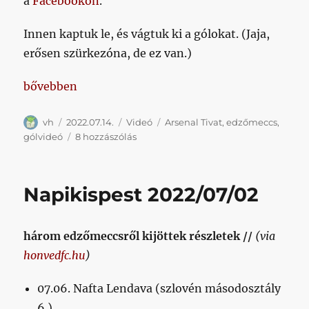
a
Facebookon
.
Innen kaptuk le, és vágtuk ki a gólokat. (Jaja,
erősen szürkezóna, de ez van.)
„Gólvideó az Arsenal Tivat elleni meccsről”
bővebben
Szerző
Közzétéve
Kategória
Címke
vh
2022.07.14.
Videó
Arsenal Tivat
,
edzőmeccs
,
Gólvideó
gólvideó
8 hozzászólás
az
Arsenal
Tivat
Napikispest 2022/07/02
elleni
meccsről
című
három edzőmeccsről kijöttek részletek //
(via
bejegyzéshez
honvedfc.hu
)
07.06. Nafta Lendava (szlovén másodosztály
6.)