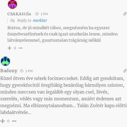
CSAKAttila
3 éve
Reply to
marklar
Biztos, de jó mindkét tábor, megnézném ha egyszer
összebeszélnének és csak igazi szurkolás lenne, minden
látványelemmel, gusztustalan trágárság nélkül
0
Badony
3 éve
Közel ötven éve nézek focimeccseket. Eddig azt gondoltam,
hogy gyerekfocitól öregfiúkig bezárólag bármilyen szinten,
minden meccsen van legalább egy olyan csel, lövés,
szerelés, védés vagy más momentum, amiért érdemes azt
megnézni. Ma elbizonytalanodtam… Talán Zsótér kapu előtti
labdaátvétele…
0