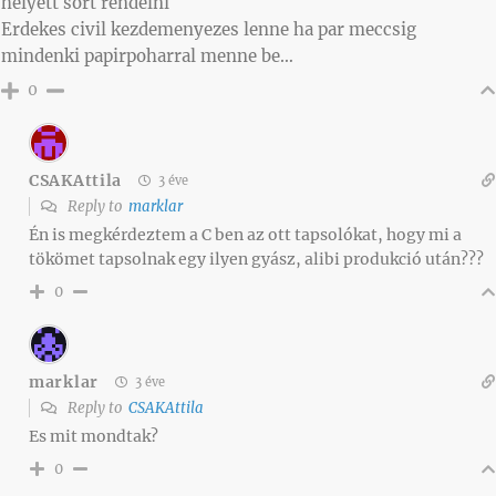
helyett sort rendelni
Erdekes civil kezdemenyezes lenne ha par meccsig
mindenki papirpoharral menne be…
0
CSAKAttila
3 éve
Reply to
marklar
Én is megkérdeztem a C ben az ott tapsolókat, hogy mi a
tökömet tapsolnak egy ilyen gyász, alibi produkció után???
0
marklar
3 éve
Reply to
CSAKAttila
Es mit mondtak?
0