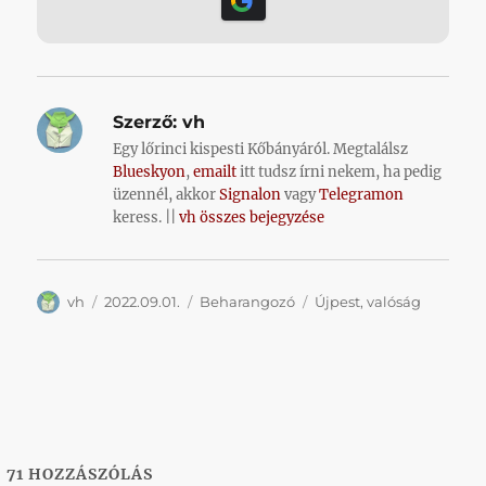
Szerző:
vh
Egy lőrinci kispesti Kőbányáról. Megtalálsz
Blueskyon
,
emailt
itt tudsz írni nekem, ha pedig
üzennél, akkor
Signalon
vagy
Telegramon
keress. ||
vh összes bejegyzése
Szerző
Közzétéve
Kategória
Címke
vh
2022.09.01.
Beharangozó
Újpest
,
valóság
71
HOZZÁSZÓLÁS