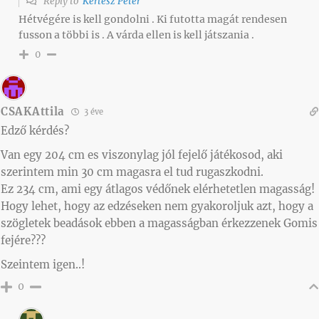
Reply to
Kertész Péter
Hétvégére is kell gondolni . Ki futotta magát rendesen
fusson a többi is . A várda ellen is kell játszania .
0
CSAKAttila
3 éve
Edző kérdés?
Van egy 204 cm es viszonylag jól fejelő játékosod, aki
szerintem min 30 cm magasra el tud rugaszkodni.
Ez 234 cm, ami egy átlagos védőnek elérhetetlen magasság!
Hogy lehet, hogy az edzéseken nem gyakoroljuk azt, hogy a
szögletek beadások ebben a magasságban érkezzenek Gomis
fejére???
Szeintem igen..!
0