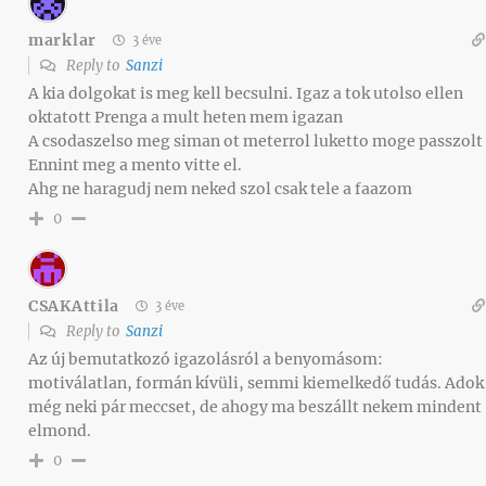
marklar
3 éve
Reply to
Sanzi
A kia dolgokat is meg kell becsulni. Igaz a tok utolso ellen
oktatott Prenga a mult heten mem igazan
A csodaszelso meg siman ot meterrol luketto moge passzolt
Ennint meg a mento vitte el.
Ahg ne haragudj nem neked szol csak tele a faazom
0
CSAKAttila
3 éve
Reply to
Sanzi
Az új bemutatkozó igazolásról a benyomásom:
motiválatlan, formán kívüli, semmi kiemelkedő tudás. Adok
még neki pár meccset, de ahogy ma beszállt nekem mindent
elmond.
0