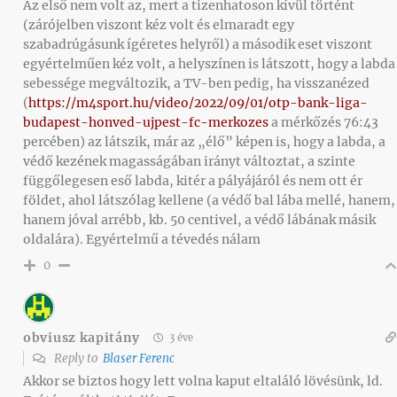
Az első nem volt az, mert a tizenhatoson kívül történt
(zárójelben viszont kéz volt és elmaradt egy
szabadrúgásunk ígéretes helyről) a második eset viszont
egyértelműen kéz volt, a helyszínen is látszott, hogy a labda
sebessége megváltozik, a TV-ben pedig, ha visszanézed
(
https://m4sport.hu/video/2022/09/01/otp-bank-liga-
budapest-honved-ujpest-fc-merkozes
a mérkőzés 76:43
percében) az látszik, már az „élő” képen is, hogy a labda, a
védő kezének magasságában irányt változtat, a szinte
függőlegesen eső labda, kitér a pályájáról és nem ott ér
földet, ahol látszólag kellene (a védő bal lába mellé, hanem,
hanem jóval arrébb, kb. 50 centivel, a védő lábának másik
oldalára). Egyértelmű a tévedés nálam
0
obviusz kapitány
3 éve
Reply to
Blaser Ferenc
Akkor se biztos hogy lett volna kaput eltaláló lövésünk, ld.