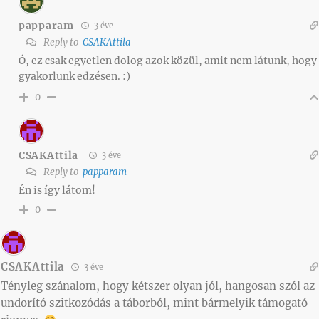
papparam
3 éve
Reply to
CSAKAttila
Ó, ez csak egyetlen dolog azok közül, amit nem látunk, hogy
gyakorlunk edzésen. :)
0
CSAKAttila
3 éve
Reply to
papparam
Én is így látom!
0
CSAKAttila
3 éve
Tényleg szánalom, hogy kétszer olyan jól, hangosan szól az
undorító szitkozódás a táborból, mint bármelyik támogató