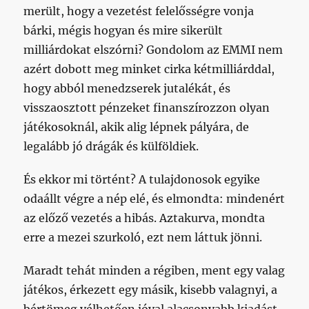
merült, hogy a vezetést felelősségre vonja
bárki, mégis hogyan és mire sikerült
milliárdokat elszórni? Gondolom az EMMI nem
azért dobott meg minket cirka kétmilliárddal,
hogy abból menedzserek jutalékát, és
visszaosztott pénzeket finanszírozzon olyan
játékosoknál, akik alig lépnek pályára, de
legalább jó drágák és külföldiek.
És ekkor mi történt? A tulajdonosok egyike
odaállt végre a nép elé, és elmondta: mindenért
az előző vezetés a hibás. Aztakurva, mondta
erre a mezei szurkoló, ezt nem láttuk jönni.
Maradt tehát minden a régiben, ment egy valag
játékos, érkezett egy másik, kisebb valagnyi, a