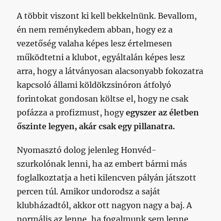
A többit viszont ki kell bekkelnünk. Bevallom,
én nem reménykedem abban, hogy ez a
vezetőség valaha képes lesz értelmesen
működtetni a klubot, egyáltalán képes lesz
arra, hogy a látványosan alacsonyabb fokozatra
kapcsoló állami köldökzsinóron átfolyó
forintokat gondosan költse el, hogy ne csak
pofázza a profizmust, hogy
egyszer az életben
őszinte legyen, akár csak egy pillanatra.
Nyomasztó dolog jelenleg Honvéd-
szurkolónak lenni, ha az embert bármi más
foglalkoztatja a heti kilencven pályán játszott
percen túl. Amikor undorodsz a saját
klubházadtól, akkor ott nagyon nagy a baj. A
normális az lenne, ha fogalmunk sem lenne