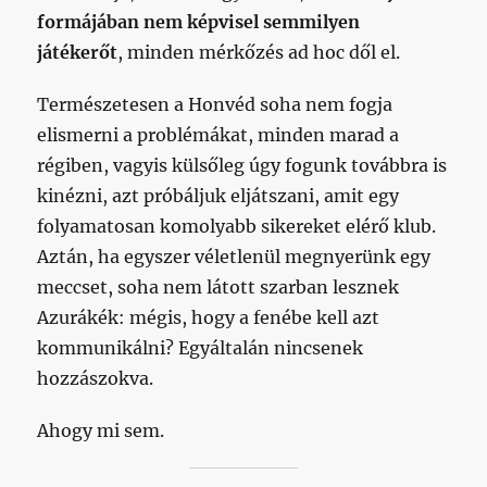
formájában nem képvisel semmilyen
játékerőt
, minden mérkőzés ad hoc dől el.
Természetesen a Honvéd soha nem fogja
elismerni a problémákat, minden marad a
régiben, vagyis külsőleg úgy fogunk továbbra is
kinézni, azt próbáljuk eljátszani, amit egy
folyamatosan komolyabb sikereket elérő klub.
Aztán, ha egyszer véletlenül megnyerünk egy
meccset, soha nem látott szarban lesznek
Azurákék: mégis, hogy a fenébe kell azt
kommunikálni? Egyáltalán nincsenek
hozzászokva.
Ahogy mi sem.