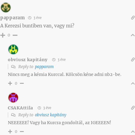
papparam
3 éve
A Kerezsi buntiben van, vagy mi?
0
obviusz kapitány
3 éve
Reply to
papparam
Nincs meg a kémia Kurccal. Kölcsön kéne adni nb2-be.
0
CSAKAttila
3 éve
Reply to
obviusz kapitány
NEEEEEE! Vagy ha Kurcra gondoltál, az IGEEEEN!
0