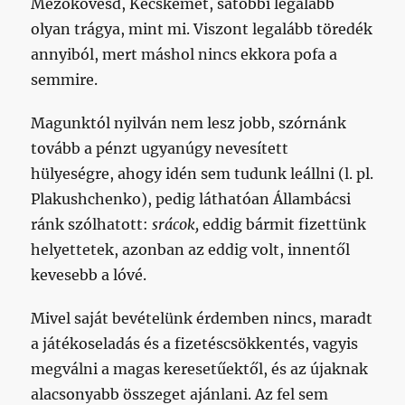
Mezőkövesd, Kecskemét, satöbbi legalább
olyan trágya, mint mi. Viszont legalább töredék
annyiból, mert máshol nincs ekkora pofa a
semmire.
Magunktól nyilván nem lesz jobb, szórnánk
tovább a pénzt ugyanúgy nevesített
hülyeségre, ahogy idén sem tudunk leállni (l. pl.
Plakushchenko), pedig láthatóan Állambácsi
ránk szólhatott:
srácok,
eddig bármit fizettünk
helyettetek, azonban az eddig volt, innentől
kevesebb a lóvé.
Mivel saját bevételünk érdemben nincs, maradt
a játékoseladás és a fizetéscsökkentés, vagyis
megválni a magas keresetűektől, és az újaknak
alacsonyabb összeget ajánlani. Az fel sem