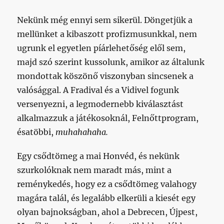
Nekünk még ennyi sem sikerül. Döngetjük a
mellünket a kibaszott profizmusunkkal, nem
ugrunk el egyetlen píárlehetőség elől sem,
majd szó szerint kussolunk, amikor az általunk
mondottak köszönő viszonyban sincsenek a
valósággal. A Fradival és a Vidivel fogunk
versenyezni, a legmodernebb kiválasztást
alkalmazzuk a játékosoknál, Felnőttprogram,
ésatöbbi,
muhahahaha.
Egy csődtömeg a mai Honvéd, és nekünk
szurkolóknak nem maradt más, mint a
reménykedés, hogy ez a csődtömeg valahogy
magára talál, és legalább elkerüli a kiesét egy
olyan bajnokságban, ahol a Debrecen, Újpest,