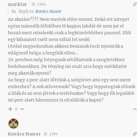
marklar
3 éve
Reply to
Kovács Hunor
Az akarást???? Nem mertek előre menni. Doká ott integet
egész második félidőben H kapjon labdát de nem jut el
hozzá mert mindenki csak a legközelebbihez passzol. Elöl
egy kibaszott cselt nem vállal fel senki
Utolsó negyedoraban akkora beszarok focit nyomták a
világverő belga 2 öregfiúk ellen…
70. percben még lotyogunk sétálhatunk a szogletekhez
bedobasokhoz. De tényleg mi utalt arra hogy mérkőzést
meg akarták nyerni?
Az hogy 2 perc alatt lőttünk 4 szögletet ami egy sem ment
emberhez? A sok atlovesunk? Vagy hogy leppatogtak rólunk
a lilák és az sem jöttek a terfelunkre? Vagy hogy ők legalább
90 perc alatt háromszor is eltalálták a kaput?
0
Kovács Hunor
3 éve