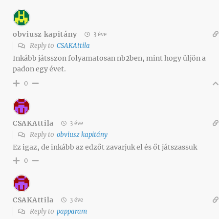
obviusz kapitány
3 éve
Reply to
CSAKAttila
Inkább játsszon folyamatosan nb2ben, mint hogy üljön a
padon egy évet.
0
CSAKAttila
3 éve
Reply to
obviusz kapitány
Ez igaz, de inkább az edzőt zavarjuk el és őt játszassuk
0
CSAKAttila
3 éve
Reply to
papparam