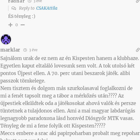
radnar
3 éve
Reply to
CSAKAttila
ÉS tényleg :)
0
marklar
3 éve
Sajnálom urak de ez nem az én Kispesten hanem a klubhaze.
Egyetlen kaput eltaláló lovesunk sem volt. A tok utolsó két
pontos Újpest ellen. A 70. perc utani beszarok játék. alibi
passzok tömkelege.
Nem tisztem és dolgom más szurkolasaval foglalkozni de
mi a fenét tapsolt meg a tábor a mérkőzés után???? Az
újpestiek elküldtek oda a játékosokat ahová valók és persze
tüntetnek a tulajdonos ellen. Ami a mai magyar labdarúgás
legnagyobb paradoxona lásd honvéd Diósgyőr MTK vasas.
Tényleg de mi a fene folyik ott Kispesten?????
Meccs embere a srac aki papirpoharban probalt meg repohar