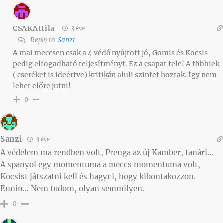
CSAKAttila
3 éve
Reply to
Sanzi
A mai meccsen csak a 4 védő nyújtott jó, Gomis és Kocsis
pedig elfogadható teljesítményt. Ez a csapat fele! A többiek
( cseréket is ideértve) kritikán aluli szintet hoztak. Így nem
lehet előre jutni!
0
Sanzi
3 éve
A védelem ma rendben volt, Prenga az új Kamber, tanári…
A spanyol egy momentuma a meccs momentuma volt,
Kocsist játszatni kell és hagyni, hogy kibontakozzon.
Ennin… Nem tudom, olyan semmilyen.
0