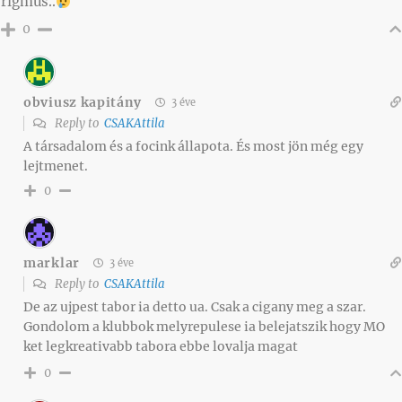
rigmus..
0
obviusz kapitány
3 éve
Reply to
CSAKAttila
A társadalom és a focink állapota. És most jön még egy
lejtmenet.
0
marklar
3 éve
Reply to
CSAKAttila
De az ujpest tabor ia detto ua. Csak a cigany meg a szar.
Gondolom a klubbok melyrepulese ia belejatszik hogy MO
ket legkreativabb tabora ebbe lovalja magat
0