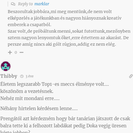
Reply to
marklar
Beszorultak jobbára,mi meg mentünk,de nem volt
elképzelés a játékunkban és nagyon hiányoznak kreatív
emberek a csapatból.
Szar volt,de próbáltunk menni,sokat futottunk,mezőnyben
sztem nagyon lenyomtuk őket,erre értettem az akarást. De
persze amíg nincs aki gólt rúgjon,addig ez nem elég.
0
Thibby
3 éve
Életem legszarabb Top1-es meccs élménye volt….
köszönöm a vezetésnek.
Nehéz mit mondani erre…..
Néhány hirtelen kérdésem lenne…..
Prengától azt kérdezném hogy bár tanárian játszott de csak
balra tette ki a felhozott labdákat pedig Doka vegig üresen
kérte jobbon?