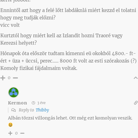
Ennintől azt hogy a felé lőtt labdáknlá miért kezzd el tolatni
hogy meg tudják előzni?
vicc volt
Kurtztól hogy miért kell az Izlandit hozni Traoré vagy
Kerezsi helyett?
Hónapok óta először tudtam kimenni eü okokból 4800.- ft-
ért + üza + üccsi, perec….. 8000 ft volt az esti szórakozás (?)
Komoly fizikai fájdalmaim voltak.
0
Kermon
3 éve
Reply to
Thibby
Albán törzsi villongás lehet. Ott még ezt komolyan veszik.
0