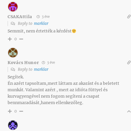
CSAKAttila
3 éve
Reply to
marklar
Semmit, nem értették a kérdést
0
Kovács Hunor
3 éve
Reply to
marklar
Segítek.
Én azért tapsoltam,mert láttam az akarást és a beletett
munkát. Valamint azért , mert az idióta füttyel és
kurvagyengével nem fogom segíteni a csapat
bennmaradását,hanem ellenkezőleg.
0