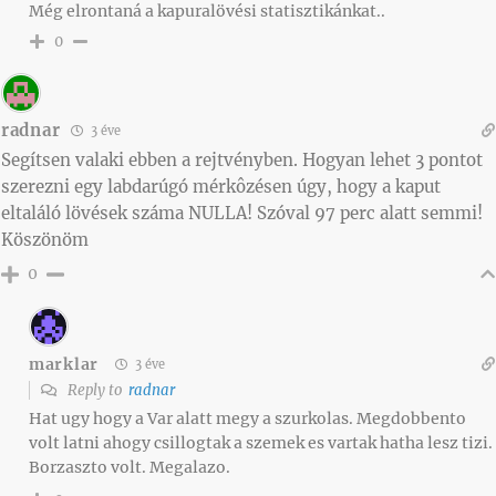
Még elrontaná a kapuralövési statisztikánkat..
0
radnar
3 éve
Segítsen valaki ebben a rejtvényben. Hogyan lehet 3 pontot
szerezni egy labdarúgó mérkôzésen úgy, hogy a kaput
eltaláló lövések száma NULLA! Szóval 97 perc alatt semmi!
Köszönöm
0
marklar
3 éve
Reply to
radnar
Hat ugy hogy a Var alatt megy a szurkolas. Megdobbento
volt latni ahogy csillogtak a szemek es vartak hatha lesz tizi.
Borzaszto volt. Megalazo.