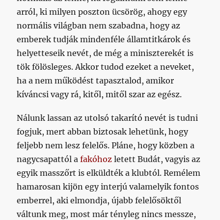
arról, ki milyen poszton ücsörög, ahogy egy
normális világban nem szabadna, hogy az
emberek tudják mindenféle államtitkárok és
helyetteseik nevét, de még a miniszterekét is
tök fölösleges. Akkor tudod ezeket a neveket,
ha a nem működést tapasztalod, amikor
kíváncsi vagy rá, kitől, mitől szar az egész.
Nálunk lassan az utolsó takarító nevét is tudni
fogjuk, mert abban biztosak lehetünk, hogy
feljebb nem lesz felelős. Pláne, hogy közben a
nagycsapattól a
fakóhoz
letett Budát, vagyis az
egyik masszőrt is elküldték a klubtól. Remélem
hamarosan kijön egy interjú valamelyik fontos
emberrel, aki elmondja, újabb felelősöktől
váltunk meg, most már tényleg nincs messze,