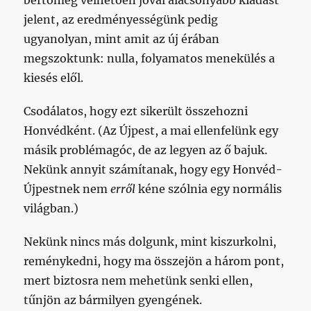
bértömeg vélhetően jóval alacsonyabb kiadást
jelent, az eredményességünk pedig
ugyanolyan, mint amit az új érában
megszoktunk: nulla, folyamatos menekülés a
kiesés elől.
Csodálatos, hogy ezt sikerült összehozni
Honvédként. (Az Újpest, a mai ellenfelünk egy
másik problémagóc, de az legyen az ő bajuk.
Nekünk annyit számítanak, hogy egy Honvéd-
Újpestnek nem
erről
kéne szólnia egy normális
világban.)
Nekünk nincs más dolgunk, mint kiszurkolni,
reménykedni, hogy ma összejön a három pont,
mert biztosra nem mehetünk senki ellen,
tűnjön az bármilyen gyengének.