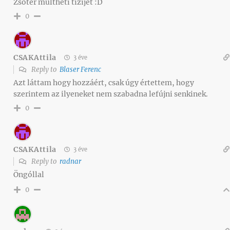
Zsótér múltheti tizijét :D
0
CSAKAttila
3 éve
Reply to
Blaser Ferenc
Azt láttam hogy hozzáért, csak úgy értettem, hogy
szerintem az ilyeneket nem szabadna lefújni senkinek.
0
CSAKAttila
3 éve
Reply to
radnar
Öngóllal
0