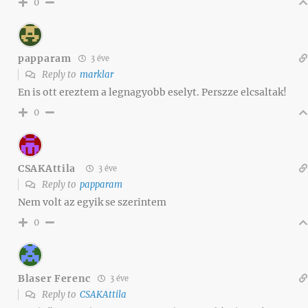
0
papparam
3 éve
Reply to
marklar
En is ott ereztem a legnagyobb eselyt. Perszze elcsaltak!
0
CSAKAttila
3 éve
Reply to
papparam
Nem volt az egyik se szerintem
0
Blaser Ferenc
3 éve
Reply to
CSAKAttila