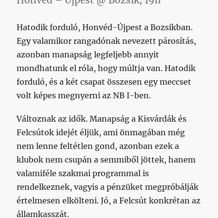
Honvéd – Újpest @ Bozsik, 19h
Hatodik forduló, Honvéd-Újpest a Bozsikban.
Egy valamikor rangadónak nevezett párosítás,
azonban manapság legfeljebb annyit
mondhatunk el róla, hogy múltja van. Hatodik
forduló, és a két csapat összesen egy meccset
volt képes megnyerni az NB I-ben.
Változnak az idők. Manapság a Kisvárdák és
Felcsútok idejét éljük, ami önmagában még
nem lenne feltétlen gond, azonban ezek a
klubok nem csupán a semmiből jöttek, hanem
valamiféle szakmai programmal is
rendelkeznek, vagyis a pénzüket megpróbálják
értelmesen elkölteni. Jó, a Felcsút konkrétan az
államkasszát.