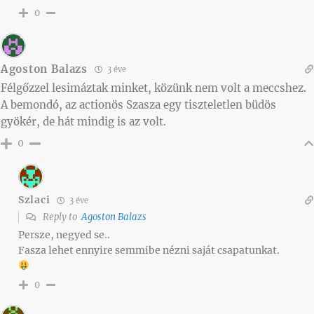
0
Agoston Balazs
3 éve
Félgőzzel lesimáztak minket, közünk nem volt a meccshez.
A bemondó, az actionös Szasza egy tiszteletlen büdös
gyökér, de hát mindig is az volt.
0
Szlaci
3 éve
Reply to
Agoston Balazs
Persze, negyed se..
Fasza lehet ennyire semmibe nézni saját csapatunkat.
0