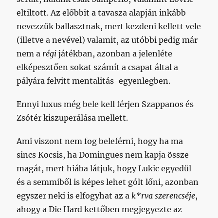
eltiltott. Az előbbit a tavasza alapján inkább
nevezzük ballasztnak, mert kezdeni kellett vele
(illetve a nevével) valamit, az utóbbi pedig már
nem a
régi
játékban, azonban a jelenléte
elképesztően sokat számít a csapat által a
pályára felvitt mentalitás-egyenlegben.
Ennyi luxus még bele kell férjen Szappanos és
Zsótér kiszuperálása mellett.
Ami viszont nem fog beleférni, hogy ha ma
sincs Kocsis, ha Domingues nem kapja össze
magát, mert hiába látjuk, hogy Lukic egyedül
és a semmiből is képes lehet gólt lőni, azonban
egyszer neki is elfogyhat az a
k*rva szerencséje
,
ahogy a Die Hard kettőben megjegyezte az