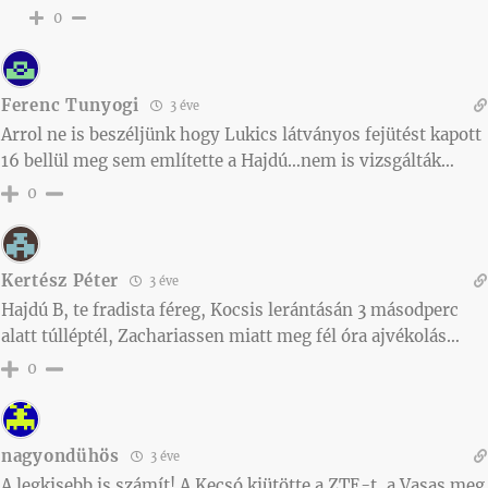
0
Ferenc Tunyogi
3 éve
Arrol ne is beszéljünk hogy Lukics látványos fejütést kapott
16 bellül meg sem említette a Hajdú…nem is vizsgálták…
0
Kertész Péter
3 éve
Hajdú B, te fradista féreg, Kocsis lerántásán 3 másodperc
alatt túlléptél, Zachariassen miatt meg fél óra ajvékolás…
0
nagyondühös
3 éve
A legkisebb is számít! A Kecsó kiütötte a ZTE-t, a Vasas meg