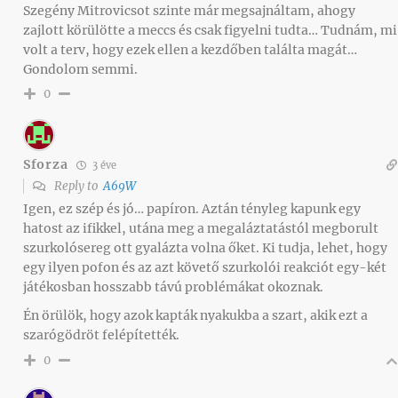
Szegény Mitrovicsot szinte már megsajnáltam, ahogy
zajlott körülötte a meccs és csak figyelni tudta… Tudnám, mi
volt a terv, hogy ezek ellen a kezdőben találta magát…
Gondolom semmi.
0
Sforza
3 éve
Reply to
A69W
Igen, ez szép és jó… papíron. Aztán tényleg kapunk egy
hatost az ifikkel, utána meg a megaláztatástól megborult
szurkolósereg ott gyalázta volna őket. Ki tudja, lehet, hogy
egy ilyen pofon és az azt követő szurkolói reakciót egy-két
játékosban hosszabb távú problémákat okoznak.
Én örülök, hogy azok kapták nyakukba a szart, akik ezt a
szarógödröt felépítették.
0