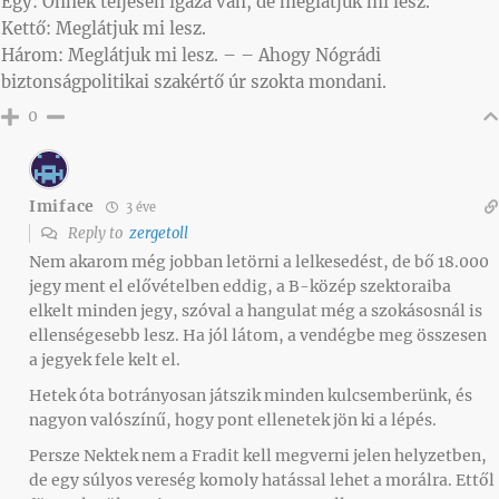
Egy: Önnek teljesen igaza van, de meglátjuk mi lesz.
Kettő: Meglátjuk mi lesz.
Három: Meglátjuk mi lesz. – – Ahogy Nógrádi
biztonságpolitikai szakértő úr szokta mondani.
0
Imiface
3 éve
Reply to
zergetoll
Nem akarom még jobban letörni a lelkesedést, de bő 18.000
jegy ment el elővételben eddig, a B-közép szektoraiba
elkelt minden jegy, szóval a hangulat még a szokásosnál is
ellenségesebb lesz. Ha jól látom, a vendégbe meg összesen
a jegyek fele kelt el.
Hetek óta botrányosan játszik minden kulcsemberünk, és
nagyon valószínű, hogy pont ellenetek jön ki a lépés.
Persze Nektek nem a Fradit kell megverni jelen helyzetben,
de egy súlyos vereség komoly hatással lehet a morálra. Ettől