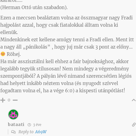
káráról…..
(Herman Ottó után szabadon).
Ezen a meccsen bealáztam volna az összmagyar nagy Fradi
hajpolást azzal, hogy csak fiatalokkal álltam volna ki
ellenük.
Mindenkinek ezt kellene amúgy tenni a Fradi ellen. Ment itt
a nagy áll „pánikolás” , hogy juj már csak 3 pont az előny…
Röhej.
Ha már asszisztálni kell ehhez a fair bajnoksághoz, akkor
legalább tegyük stílusosan! Nem mindegy a végeredmény
szempontjából? A pályán lévő nimand szerencsétlen légiós
had helyett inkább néztem volna (és nyugodt szívvel
fogadtam volna el, ha a vége 6:0) a kispesti utánpótlást!
0
bataati
3 éve
Reply to
A69W