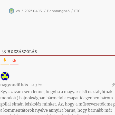
Szerző
Közzétéve
Kategória
Címke
vh
2023.04.15.
Beharangozó
FTC
35
HOZZÁSZÓLÁS
nagyondühös
3 éve
Egy szavam sem lenne, hogyha a magyar első osztályú(nak
mondott) bajnokságban bármelyik csapat idegenben három
góllal simán leiskoláz minket. Az, hogy a műsorvezetők meg
a kommentátorok nyelve annyira barna, hogy barnább már