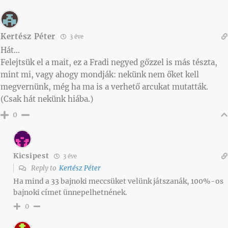
Kertész Péter
3 éve
Hát…
Felejtsük el a mait, ez a Fradi negyed gőzzel is más tészta,
mint mi, vagy ahogy mondják: nekünk nem őket kell
megvernünk, még ha ma is a verhető arcukat mutatták.
(Csak hát nekünk hiába.)
0
Kicsipest
3 éve
Reply to
Kertész Péter
Ha mind a 33 bajnoki meccsüket velünk játszanák, 100%-os
bajnoki címet ünnepelhetnének.
0