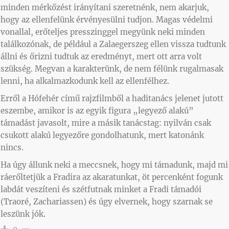
minden mérkőzést irányítani szeretnénk, nem akarjuk,
hogy az ellenfelünk érvényesülni tudjon. Magas védelmi
vonallal, erőteljes presszinggel megyünk neki minden
találkozónak, de például a Zalaegerszeg ellen vissza tudtunk
állni és őrizni tudtuk az eredményt, mert ott arra volt
szükség. Megvan a karakterünk, de nem félünk rugalmasak
lenni, ha alkalmazkodunk kell az ellenfélhez.
Erről a Hófehér című rajzfilmből a haditanács jelenet jutott
eszembe, amikor is az egyik figura „legyező alakú”
támadást javasolt, mire a másik tanácstag: nyilván csak
csukott alakú legyezőre gondolhatunk, mert katonánk
nincs.
Ha úgy állunk neki a meccsnek, hogy mi támadunk, majd mi
ráerőltetjük a Fradira az akaratunkat, öt percenként fogunk
labdát veszíteni és szétfutnak minket a Fradi támadói
(Traoré, Zachariassen) és úgy elvernek, hogy szarnak se
leszünk jók.
0