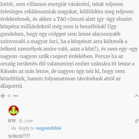
lottót, sem villamos energiát vásárolni, tehát teljesen
felesleges reklámozniuk magukat, külföldöm meg teljesen
érdektelenek, és akkor a TAO címszó alatt így-úgy elszórt
közpénz milliárdokról még nem is beszéltünk! Úgy
gondolom, hogy egy csöppet sem lenne alacsonyabb
színvonalú a magyar foci, ha a közpénzt arra költenék a
felkent személyek amire való, azaz a köz(!), és nem egy-egy
nagyon-nagyon szűk csoport érdekében. Persze ha az
ország területén élő valamennyi ember számára itt lenne a
Kánaán az más lenne, de nagyon úgy néz ki, hogy nem
közelítünk, hanem folyamatosan távolodunk attól az
állapottól.
0
RW
3 éve
Reply to
nagyondühös
SOROS!!!!!