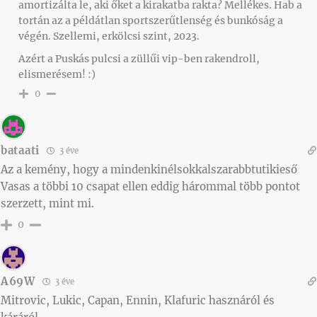
amortizálta le, aki őket a kirakatba rakta? Mellékes. Hab a
tortán az a példátlan sportszerűtlenség és bunkóság a
végén. Szellemi, erkölcsi szint, 2023.
Azért a Puskás pulcsi a züllűi vip-ben rakendroll,
elismerésem! :)
0
bataati
3 éve
Az a kemény, hogy a mindenkinélsokkalszarabbtutikieső
Vasas a többi 10 csapat ellen eddig hárommal több pontot
szerzett, mint mi.
0
A69W
3 éve
Mitrovic, Lukic, Capan, Ennin, Klafuric hasznáról és