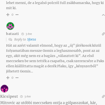
lehet menni, de a legalsó polcról full zsákbamacska, hogy ki
mit ki.
0
bataati
3 éve
Reply to
Sforza
Hát az azért valamit elmond, hogy az „új” játékosok közül
folyamatában messze Gomis a leghasznosabb, pont az az
egy, akit még nem ez a bagázs „választott ki”. Az első
meccseken be sem tették a csapatba, csak szerencsére a Paks
ellen kiállíttatta magát a derék Plaku, így „kényszerből”
jöhetett Gomis…
0
Kicsipest
3 éve
Mitrovic az utóbbi meccseken ontja a gólpasszokat, kár,