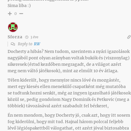
Sima liba :)
0
Sforza
3 éve
Reply to
RW
Docherty a hibás? Nem tudom, szerintem a nyári igazolások
nagyjából pont olyan arányban voltak bukók és (viszonylag)
sikeresek (értsd kezdőben megragadt, de a világot azért
meg nem váltó játékosok), mint az elmúlt 10 év átlaga.
Télen kiderült, hogy mennyire nincs lóvé és mozgástér,
mert egy kiesés ellen menekülő csapatként még mutatóba
se tudtunk hozni senkit, még az ingyen igazolható játékosok
közül se, pedig gondolom Nagy Dominik és Petkovic (meg a
többiek) távozásával azért szabadult fel bérkeret,
Én nem mondom, hogy Docherty jó, csak azt, hogy itt sosem
fog kiderülni, hogy mit tud. Hajnal három polccal feljebb
lévő légióspakettből válogathat, ott azért jóval biztosabbra