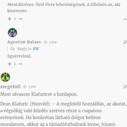
Mentáltréner. Örül élete lehetőségének. A főbűnös az, aki
kinevezte.
0
Agoston Balazs
3 éve
Reply to
RW
Egyértelmű.
0
zergetoll
3 éve
Most olvasom Klafuricot a honlapon.
Dean Klafuric (Honvéd): – A megfelelő hozzáállás, az akarat,
a végsőkig való küzdés szerves része a csapatom
erényeinek. Ha konkrétan látható dolgot kellene
mondanom, akkor az a támadófutballunk lenne, hiszen