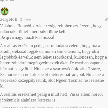
zergetoll
3 éve
Valahol a Honvéd-drukker zsigereimben azt érzem, hogy
talán sikerülhet, mert sikerülnie kell.
De qrva nagy mázli kell hozzá!
A realitás érzékem pedig azt mondatja velem, hogy ma a
Fradi játékosai fogják demonstrálni ellenünk, hogy ők a
legjobbak és velük nem lehet szórakozni, különösen, hogy a
héten rohadtul megfegyelmezték őket. Ez esetben kapunk
hármat, vagy ötöt. Nincs az a szárnyvédőnk, akit Traoré,
Zachariassen ne futna le öt méteres hátrányból. Nincs az a
védekező középpályásunk, akit Nguen Tocmac ne cselezne
ki.
A realitás érzékemet pedig a múlt heti, Vasas elleni horror
játékunk is aláhúzza, kétszer is.