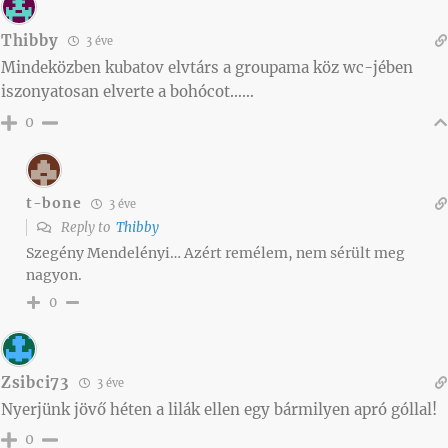
Thibby
3 éve
Mindeközben kubatov elvtárs a groupama köz wc-jében
iszonyatosan elverte a bohócot……
0
t-bone
3 éve
Reply to
Thibby
Szegény Mendelényi… Azért remélem, nem sérült meg
nagyon.
0
Zsibci73
3 éve
Nyerjünk jövő héten a lilák ellen egy bármilyen apró góllal!
0