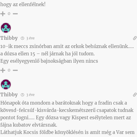
hogy az ellenfélnek!
0
Thibby
3 éve
10-ik meccs zsinórban amit az orkok behúznak ellenünk…..
a dózsa ellen 15 – nél járnak ha jól tudom.
Egy esélyegyenlő bajnokságban ilyen nincs
0
Thibby
3 éve
Hónapok óta mondom a barátoknak hogy a fradin csak a
kövesd-felcsúf-kisvárda-kecskemétszerű csapatok tudnak
pontot fogni….. Egy dózsa vagy Kispest esélytelen mert az
fájna kubatov elvtársnak.
Láthatjuk Kocsis földbe könyöklésén is amit még a Var sem