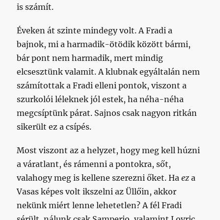
is számít.
Éveken át szinte mindegy volt. A Fradi a
bajnok, mi a harmadik-ötödik között bármi,
bár pont nem harmadik, mert mindig
elcsesztünk valamit. A klubnak egyáltalán nem
számítottak a Fradi elleni pontok, viszont a
szurkolói léleknek jól estek, ha néha-néha
megcsíptünk párat. Sajnos csak nagyon ritkán
sikerült ez a csípés.
Most viszont az a helyzet, hogy meg kell húzni
a váratlant, és rámenni a pontokra, sőt,
valahogy meg is kellene szerezni őket. Ha
ez
a
Vasas képes volt ikszelni az Üllőin, akkor
nekünk miért lenne lehetetlen? A fél Fradi
sérült, nálunk csak Samperio, valamint Lovric