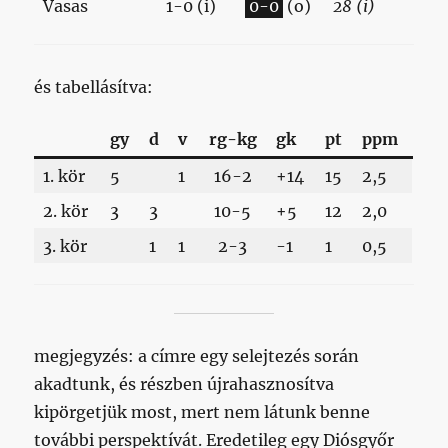
Vasas
1-0 (i)
0-0
(o)
28 (i)
és tabellásítva:
gy
d
v
rg-kg
gk
pt
ppm
1. kör
5
1
16-2
+14
15
2,5
2. kör
3
3
10-5
+5
12
2,0
3. kör
1
1
2-3
-1
1
0,5
megjegyzés: a címre egy selejtezés során
akadtunk, és részben újrahasznosítva
kipörgetjük most, mert nem látunk benne
további perspektívát. Eredetileg egy Diósgyőr