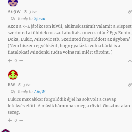
A69W
3 éve
Reply to
Sforza
Azon a 3-4 játékoson kívül, akiknek számít valamit a Kispest
szerinted a többiek rosszul aludtak a meccs után? Egy Ennin,
Doka, Lukic, Mitrovic stb. Szerinted forgolódott az ágyban?
(Nem hiszem egyébként, hogy gyalázta volna bárki is a
fiatalokat! Mindenki tudta volna mi miért történt. )
0
RW
3 éve
Reply to
A69W
Lukics max akkor forgolódik éjjel ha sok volt a csevap
lefekvés előtt. A másik háromnak meg a rövid. Gusztustalan
sereg.
0