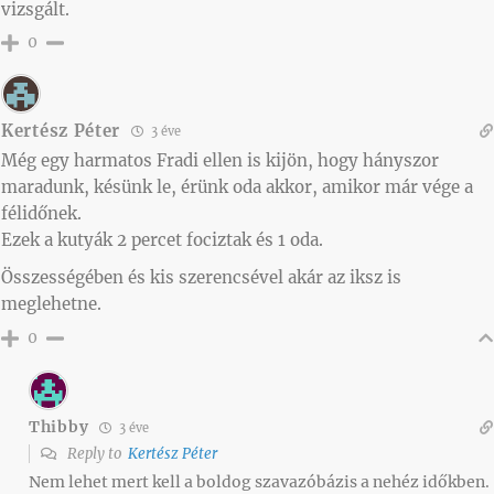
vizsgált.
0
Kertész Péter
3 éve
Még egy harmatos Fradi ellen is kijön, hogy hányszor
maradunk, késünk le, érünk oda akkor, amikor már vége a
félidőnek.
Ezek a kutyák 2 percet fociztak és 1 oda.
Összességében és kis szerencsével akár az iksz is
meglehetne.
0
Thibby
3 éve
Reply to
Kertész Péter
Nem lehet mert kell a boldog szavazóbázis a nehéz időkben.