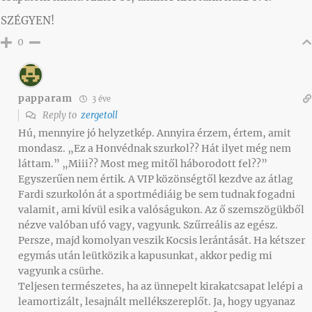
SZÉGYEN!
0
papparam
3 éve
Reply to
zergetoll
Hú, mennyire jó helyzetkép. Annyira érzem, értem, amit
mondasz. „Ez a Honvédnak szurkol?? Hát ilyet még nem
láttam.” „Miii?? Most meg mitől háborodott fel??”
Egyszerűen nem értik. A VIP közönségtől kezdve az átlag
Fardi szurkolón át a sportmédiáig be sem tudnak fogadni
valamit, ami kívül esik a valóságukon. Az ő szemszögükből
nézve valóban ufó vagy, vagyunk. Szűrreális az egész.
Persze, majd komolyan veszik Kocsis lerántását. Ha kétszer
egymás után leütközik a kapusunkat, akkor pedig mi
vagyunk a csürhe.
Teljesen természetes, ha az ünnepelt kirakatcsapat lelépi a
leamortizált, lesajnált mellékszereplőt. Ja, hogy ugyanaz