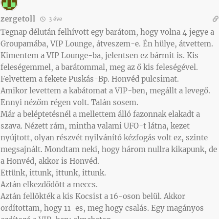
zergetoll
3 éve
Tegnap délután felhívott egy barátom, hogy volna 4 jegye a
Groupamába, VIP Lounge, átveszem-e. Én hülye, átvettem.
Kimentem a VIP Lounge-ba, jelentsen ez bármit is. Kis
feleségemmel, a barátommal, meg az ő kis feleségével.
Felvettem a fekete Puskás-Bp. Honvéd pulcsimat.
Amikor levettem a kabátomat a VIP-ben, megállt a levegő.
Ennyi nézőm régen volt. Talán sosem.
Már a beléptetésnél a mellettem álló fazonnak elakadt a
szava. Nézett rám, mintha valami UFO-t látna, kezet
nyújtott, olyan részvét nyilvánító kézfogás volt ez, szinte
megsajnált. Mondtam neki, hogy három nullra kikapunk, de
a Honvéd, akkor is Honvéd.
Ettünk, ittunk, ittunk, ittunk.
Aztán elkezdődött a meccs.
Aztán fellökték a kis Kocsist a 16-oson belül. Akkor
ordítottam, hogy 11-es, meg hogy csalás. Egy magányos