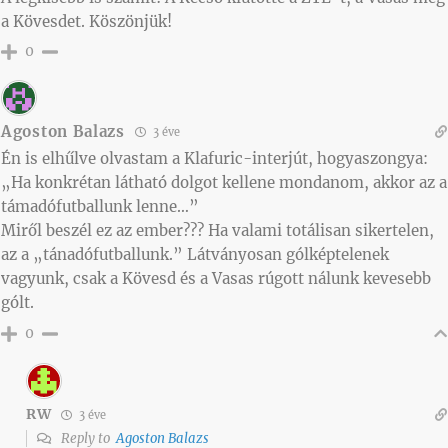
a Kövesdet. Köszönjük!
0
Agoston Balazs
3 éve
Én is elhűlve olvastam a Klafuric-interjút, hogyaszongya:
„Ha konkrétan látható dolgot kellene mondanom, akkor az a
támadófutballunk lenne…”
Miről beszél ez az ember??? Ha valami totálisan sikertelen,
az a „tánadófutballunk.” Látványosan gólképtelenek
vagyunk, csak a Kövesd és a Vasas rúgott nálunk kevesebb
gólt.
0
RW
3 éve
Reply to
Agoston Balazs