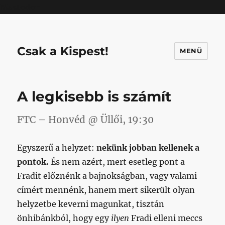
Mastodon
Csak a Kispest!
MENÜ
A legkisebb is számít
FTC – Honvéd @ Üllői, 19:30
Egyszerű a helyzet:
nekünk jobban kellenek a
pontok.
És nem azért, mert esetleg pont a
Fradit előznénk a bajnokságban, vagy valami
címért mennénk, hanem mert sikerült olyan
helyzetbe keverni magunkat, tisztán
önhibánkból, hogy egy
ilyen
Fradi elleni meccs