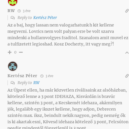
RW
3 éve
Reply to
Kertész Péter
Az a baj, hogy lassan nem valogarhatunk h kit kellene
megverni. Lovrics nem volt palyan erre be volt szarva
mindenki a hullamvolgyes fraditol. Szanalom amit muvel ez
a tulfizetett legioshad. Kosz Docherty, itt vagy meg?!
0
Kertész Péter
3 éve
Reply to
RW
Az Újpest ellen, ha már közvetlen riválisaink az alsóházban,
kötelező lenne a 3 pont IDEHAZA, Kisvárdán is bravúr
kellene, szintén 3 pont, a Kecskemét idehaza, akármilyen
jók, legalább egy ikszet kellene, hogy adjon, Debrecen
szintén max. iksz, beindult nekik nagyon, pedig nemrég ők
is ki akartak esni, Kövesd idehaza kötelező 3 pont, Felcsúton
peedig mindentől függetlenül is 3 pont.