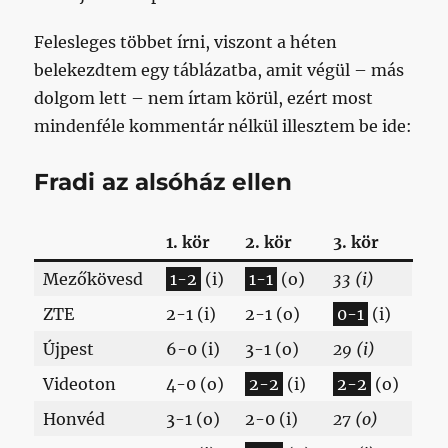
Felesleges többet írni, viszont a héten
belekezdtem egy táblázatba, amit végül – más
dolgom lett – nem írtam körül, ezért most
mindenféle kommentár nélkül illesztem be ide:
Fradi az alsóház ellen
1. kör
2. kör
3. kör
Mezőkövesd
1-2
(i)
1-1
(o)
33 (i)
ZTE
2-1 (i)
2-1 (o)
0-1
(i)
Újpest
6-0 (i)
3-1 (o)
29 (i)
Videoton
4-0 (o)
2-2
(i)
2-2
(o)
Honvéd
3-1 (o)
2-0 (i)
27 (o)