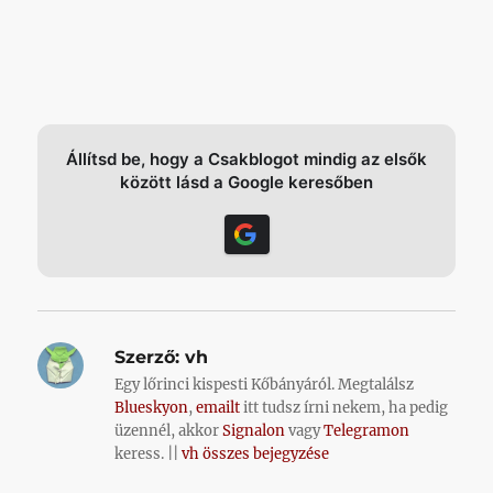
Állítsd be, hogy a Csakblogot mindig az elsők
között lásd a Google keresőben
Szerző:
vh
Egy lőrinci kispesti Kőbányáról. Megtalálsz
Blueskyon
,
emailt
itt tudsz írni nekem, ha pedig
üzennél, akkor
Signalon
vagy
Telegramon
keress. ||
vh összes bejegyzése