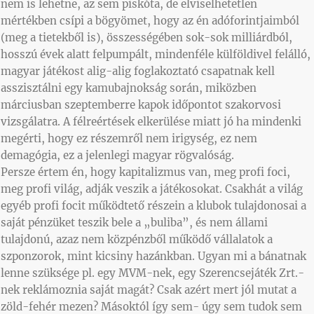
nem is lehetne, az sem piskóta, de elviselhetetlen
mértékben csípi a bögyömet, hogy az én adóforintjaimból
(meg a tietekből is), összességében sok-sok milliárdból,
hosszú évek alatt felpumpált, mindenféle külföldivel felálló,
magyar játékost alig-alig foglakoztató csapatnak kell
asszisztálni egy kamubajnokság során, miközben
márciusban szeptemberre kapok időpontot szakorvosi
vizsgálatra. A félreértések elkerülése miatt jó ha mindenki
megérti, hogy ez részemről nem irigység, ez nem
demagógia, ez a jelenlegi magyar rögvalóság.
Persze értem én, hogy kapitalizmus van, meg profi foci,
meg profi világ, adják veszik a játékosokat. Csakhát a világ
egyéb profi focit működtető részein a klubok tulajdonosai a
saját pénzüket teszik bele a „buliba”, és nem állami
tulajdonú, azaz nem közpénzből működő vállalatok a
szponzorok, mint kicsiny hazánkban. Ugyan mi a bánatnak
lenne szüksége pl. egy MVM-nek, egy Szerencsejáték Zrt.-
nek reklámoznia saját magát? Csak azért mert jól mutat a
zöld-fehér mezen? Másoktól így sem- úgy sem tudok sem