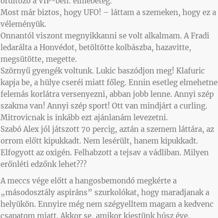
ordítozó a VIP-ben: elmebeteg.
Most már biztos, hogy UFO! – láttam a szemeken, hogy ez a
véleményük.
Onnantól viszont megnyikkanni se volt alkalmam. A Fradi
ledarálta a Honvédot, betöltötte kolbászba, hazavitte,
megsütötte, megette.
Szörnyű gyengék voltunk. Lukic baszódjon meg! Klafuric
kapja be, a hülye cseréi miatt főleg. Ennin esetleg elmehetne
felemás korlátra versenyezni, abban jobb lenne. Annyi szép
szakma van! Annyi szép sport! Ott van mindjárt a curling.
Mitrovicnak is inkább ezt ajánlanám levezetni.
Szabó Alex jól játszott 70 percig, aztán a szemem láttára, az
orrom előtt kipukkadt. Nem lesérült, hanem kipukkadt.
Elfogyott az oxigén. Felhabzott a tejsav a vádliban. Milyen
erőnléti edzőnk lehet???
A meccs vége előtt a hangosbemondó megkérte a
„másodosztály aspiráns” szurkolókat, hogy maradjanak a
helyükön. Ennyire még nem szégyelltem magam a kedvenc
csapatom miatt. Akkor se, amikor kiestünk húsz éve.