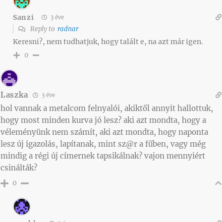
Sanzi
3 éve
Reply to
radnar
Keresni?, nem tudhatjuk, hogy talált e, na azt már igen.
0
Laszka
3 éve
hol vannak a metalcom felnyalói, akiktől annyit hallottuk,
hogy most minden kurva jó lesz? aki azt mondta, hogy a
véleményünk nem számít, aki azt mondta, hogy naponta
lesz új igazolás, lapítanak, mint sz@r a fűben, vagy még
mindig a régi új címernek tapsikálnak? vajon mennyiért
csinálták?
0