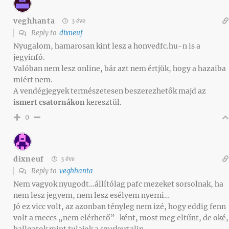
veghhanta
3 éve
Reply to
dixneuf
Nyugalom, hamarosan kint lesz a honvedfc.hu-n is a
jegyinfó.
Valóban nem lesz online, bár azt nem értjük, hogy a hazaiba
miért nem.
A vendégjegyek természetesen beszerezhetők majd az
ismert csatornákon
keresztül.
0
dixneuf
3 éve
Reply to
veghhanta
Nem vagyok nyugodt…állítólag pafc mezeket sorsolnak, ha
nem lesz jegyem, nem lesz esélyem nyerni…
Jó ez vicc volt, az azonban tényleg nem izé, hogy eddig fenn
volt a meccs „nem elérhető”-ként, most meg eltűnt, de oké,