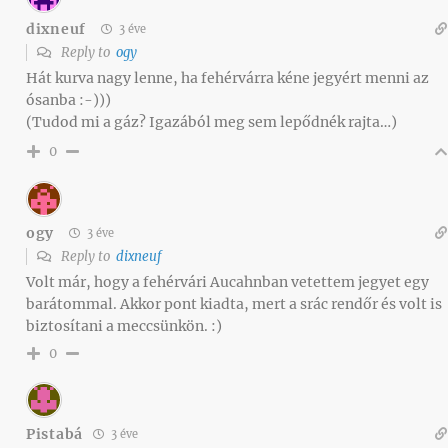
dixneuf
3 éve
Reply to
ogy
Hát kurva nagy lenne, ha fehérvárra kéne jegyért menni az
ósanba :-)))
(Tudod mi a gáz? Igazából meg sem lepődnék rajta…)
0
ogy
3 éve
Reply to
dixneuf
Volt már, hogy a fehérvári Aucahnban vetettem jegyet egy
barátommal. Akkor pont kiadta, mert a srác rendőr és volt is
biztosítani a meccsünkön. :)
0
Pistabá
3 éve