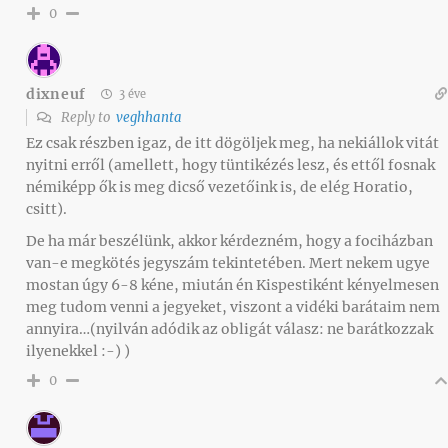
0
dixneuf
3 éve
Reply to
veghhanta
Ez csak részben igaz, de itt dögöljek meg, ha nekiállok vitát
nyitni erről (amellett, hogy tüntikézés lesz, és ettől fosnak
némiképp ők is meg dicső vezetőink is, de elég Horatio,
csitt).
De ha már beszélünk, akkor kérdezném, hogy a fociházban
van-e megkötés jegyszám tekintetében. Mert nekem ugye
mostan úgy 6-8 kéne, miután én Kispestiként kényelmesen
meg tudom venni a jegyeket, viszont a vidéki barátaim nem
annyira…(nyilván adódik az obligát válasz: ne barátkozzak
ilyenekkel :-) )
0