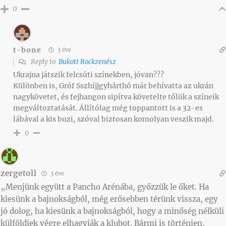
0
t-bone
3 éve
Reply to
Bukott Rockzenész
Ukrajna játszik felcsúti színekben, jóvan???
Különben is, Gróf Sszhíjjgyhárthó már behívatta az ukrán
nagykövetet, és fejhangon sipítva követelte tőlük a színeik
megváltoztatását. Állítólag még toppantott is a 32-es
lábával a kis buzi, szóval biztosan komolyan veszik majd.
0
zergetoll
3 éve
„Menjünk együtt a Pancho Arénába, győzzük le őket. Ha
kiesünk a bajnokságból, még erősebben térünk vissza, egy
jó dolog, ha kiesünk a bajnokságból, hogy a minőség nélküli
külföldiek végre elhagyják a klubot. Bármi is történjen,