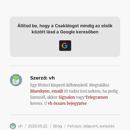
Állítsd be, hogy a Csakblogot mindig az elsők
között lásd a Google keresőben
Szerző:
vh
Egy lőrinci kispesti Kőbányáról. Megtalálsz
Blueskyon
,
emailt
itt tudsz írni nekem, ha pedig
üzennél, akkor
Signalon
vagy
Telegramon
keress. ||
vh összes bejegyzése
Szerző
Közzétéve
Kategória
Címke
vh
2023.05.22.
Blog
Felcsút
,
időpont
,
sorsolás