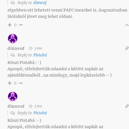
Reply to
dixneuf
régebben ott lehetett venni PAFC mezeket is. Augusztusban
Siófokról jövet meg lehet oldani.
0
dixneuf
3 éve
Reply to
Pistabá
Köszi Pistabá :-)
Apropó, elfelejtettük odaadni a kötött sapkát az
ajándékfonalból…na mindegy, majd legközelebb :-)
0
dixneuf
3 éve
Reply to
Pistabá
Köszi Pistabá :-)
Apropó, elfelejtettük odaadni a kötött sapkát az