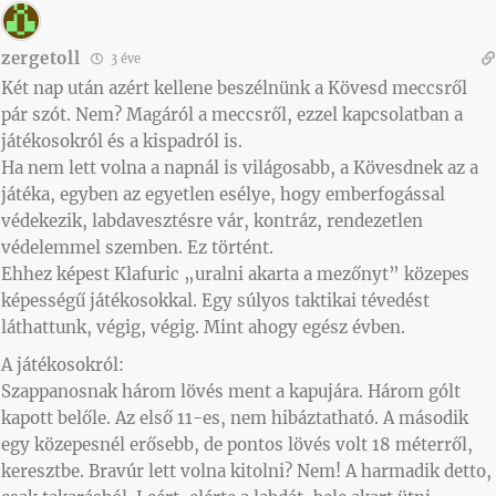
zergetoll
3 éve
Két nap után azért kellene beszélnünk a Kövesd meccsről
pár szót. Nem? Magáról a meccsről, ezzel kapcsolatban a
játékosokról és a kispadról is.
Ha nem lett volna a napnál is világosabb, a Kövesdnek az a
játéka, egyben az egyetlen esélye, hogy emberfogással
védekezik, labdavesztésre vár, kontráz, rendezetlen
védelemmel szemben. Ez történt.
Ehhez képest Klafuric „uralni akarta a mezőnyt” közepes
képességű játékosokkal. Egy súlyos taktikai tévedést
láthattunk, végig, végig. Mint ahogy egész évben.
A játékosokról:
Szappanosnak három lövés ment a kapujára. Három gólt
kapott belőle. Az első 11-es, nem hibáztatható. A második
egy közepesnél erősebb, de pontos lövés volt 18 méterről,
keresztbe. Bravúr lett volna kitolni? Nem! A harmadik detto,