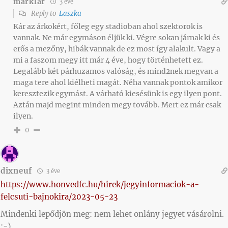
marklar
3 éve
Reply to
Laszka
Kár az árkokért, főleg egy stadioban ahol szektorok is
vannak. Ne már egymáson éljük ki. Végre sokan járnak ki és
erős a mezőny, hibák vannak de ez most így alakult. Vagy a
mi a faszom megy itt már 4 éve, hogy történhetett ez.
Legalább két párhuzamos valóság, és mind2nek megvan a
maga tere ahol kiélheti magát. Néha vannak pontok amikor
keresztezik egymást. A várható kiesésünk is egy ilyen pont.
Aztán majd megint minden megy tovább. Mert ez már csak
ilyen.
0
dixneuf
3 éve
https://www.honvedfc.hu/hirek/jegyinformaciok-a-
felcsuti-bajnokira/2023-05-23
Mindenki lepődjön meg: nem lehet onlány jegyet vásárolni.
:-)