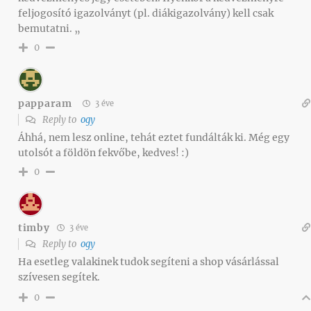
feljogosító igazolványt (pl. diákigazolvány) kell csak
bemutatni. „
0
papparam
3 éve
Reply to
ogy
Áhhá, nem lesz online, tehát eztet fundálták ki. Még egy
utolsót a földön fekvőbe, kedves! :)
0
timby
3 éve
Reply to
ogy
Ha esetleg valakinek tudok segíteni a shop vásárlással
szívesen segítek.
0