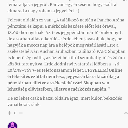
lemaradjak a jegyről. Bár van egy érzésem, hogy ezúttal
elmarad a nagy roham a jegyekért. :(
Felcsút oldalán ez van: „A találkozó napján a Pancho Aréna
pénztárai és kapui a mérkőzés kezdete előtt két órával,
18:00-kor nyitnak. Az 1-es jegypénztár már 10 órakor nyit,
de a sorban állás elkerülése érdekében javasoljuk, hogy ne
hagyják a meccs napjára a belépők megvásárlását! Erre a
székesfehérvári Auchan áruházban található PAFC Shopban
is lehetőség nyílik, az üzlet hétfőtől szombatig 10 és 20 óra
között tart nyitva. Érdeklődni nyitvatartási időben a +36-
20/498-7679-es telefonszámon lehet.
FIGYELEM! Online
értékesítés ezúttal nem lesz, jegyvásárlásra kizárólag a
pénztárban, illetve a székesfehérvári Shopban van
lehetőség elővételben, illetve a mérkőzés napján
.”
De ez lehet csak a hazai oldalra igaz, mert külön bekezdés
vonatkozik ránk.
0