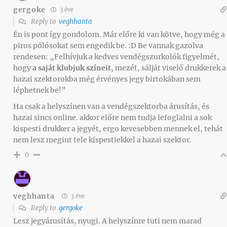
gergoke
3 éve
Reply to
veghhanta
Én is pont így gondolom. Már előre ki van kötve, hogy még a
piros pólósokat sem engedik be. :D Be vannak gazolva
rendesen: „Felhívjuk a kedves vendégszurkolók figyelmét,
hogy
a saját klubjuk színeit
, mezét, sálját viselő drukkerek a
hazai szektorokba még érvényes jegy birtokában sem
léphetnek be!”
Ha csak a helyszínen van a vendégszektorba árusítás, és
hazai sincs online. akkor előre nem tudja lefoglalni a sok
kispesti drukker a jegyét, ergo kevesebben mennek el, tehát
nem lesz megint tele kispestiekkel a hazai szektor.
0
veghhanta
3 éve
Reply to
gergoke
Lesz jegyárusítás, nyugi. A helyszínre tuti nem marad