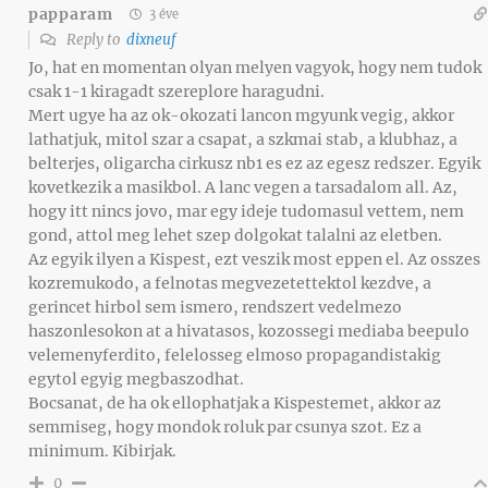
papparam
3 éve
Reply to
dixneuf
Jo, hat en momentan olyan melyen vagyok, hogy nem tudok
csak 1-1 kiragadt szereplore haragudni.
Mert ugye ha az ok-okozati lancon mgyunk vegig, akkor
lathatjuk, mitol szar a csapat, a szkmai stab, a klubhaz, a
belterjes, oligarcha cirkusz nb1 es ez az egesz redszer. Egyik
kovetkezik a masikbol. A lanc vegen a tarsadalom all. Az,
hogy itt nincs jovo, mar egy ideje tudomasul vettem, nem
gond, attol meg lehet szep dolgokat talalni az eletben.
Az egyik ilyen a Kispest, ezt veszik most eppen el. Az osszes
kozremukodo, a felnotas megvezetettektol kezdve, a
gerincet hirbol sem ismero, rendszert vedelmezo
haszonlesokon at a hivatasos, kozossegi mediaba beepulo
velemenyferdito, felelosseg elmoso propagandistakig
egytol egyig megbaszodhat.
Bocsanat, de ha ok ellophatjak a Kispestemet, akkor az
semmiseg, hogy mondok roluk par csunya szot. Ez a
minimum. Kibirjak.
0