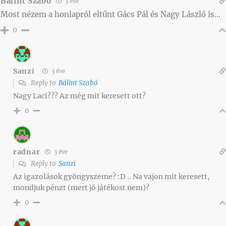
Bálint Szabó
3 éve
Most nézem a honlapról eltűnt Gács Pál és Nagy László is…
0
Sanzi
3 éve
Reply to
Bálint Szabó
Nagy Laci??? Az még mit keresett ott?
0
radnar
3 éve
Reply to
Sanzi
Az igazolások gyöngyszeme? :D .. Na vajon mit keresett,
mondjuk pénzt (mert jó játékost nem)?
0