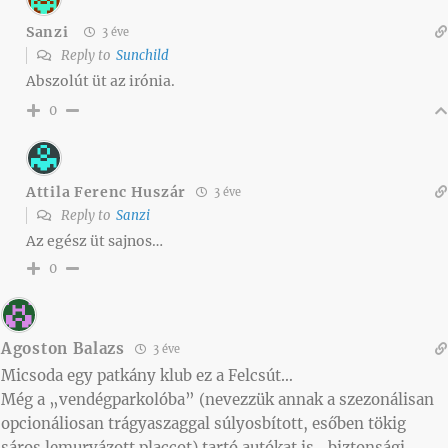
Sanzi
3 éve
Reply to
Sunchild
Abszolút üt az irónia.
0
Attila Ferenc Huszár
3 éve
Reply to
Sanzi
Az egész üt sajnos…
0
Agoston Balazs
3 éve
Micsoda egy patkány klub ez a Felcsút…
Még a „vendégparkolóba” (nevezzük annak a szezonálisan
opcionáliosan trágyaszaggal súlyosbított, esőben tökig
sáros lemurvázott placcot) tartó autókat is „biztonsági