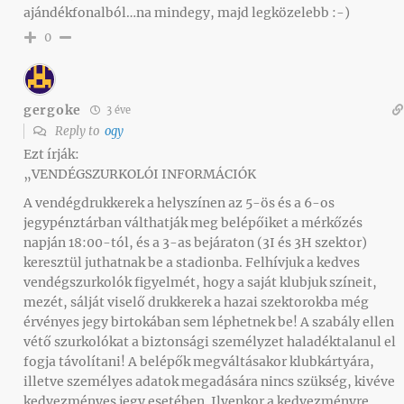
ajándékfonalból…na mindegy, majd legközelebb :-)
0
gergoke
3 éve
Reply to
ogy
Ezt írják:
„VENDÉGSZURKOLÓI INFORMÁCIÓK
A vendégdrukkerek a helyszínen az 5-ös és a 6-os
jegypénztárban válthatják meg belépőiket a mérkőzés
napján 18:00-tól, és a 3-as bejáraton (3I és 3H szektor)
keresztül juthatnak be a stadionba. Felhívjuk a kedves
vendégszurkolók figyelmét, hogy a saját klubjuk színeit,
mezét, sálját viselő drukkerek a hazai szektorokba még
érvényes jegy birtokában sem léphetnek be! A szabály ellen
vétő szurkolókat a biztonsági személyzet haladéktalanul el
fogja távolítani! A belépők megváltásakor klubkártyára,
illetve személyes adatok megadására nincs szükség, kivéve
kedvezményes jegy esetében. Ilyenkor a kedvezményre