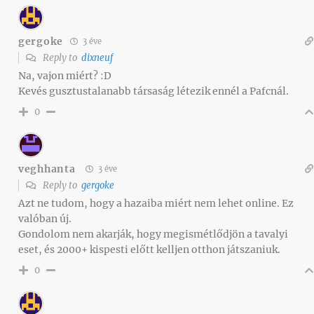
gergoke
3 éve
Reply to
dixneuf
Na, vajon miért? :D
Kevés gusztustalanabb társaság létezik ennél a Pafcnál.
0
veghhanta
3 éve
Reply to
gergoke
Azt ne tudom, hogy a hazaiba miért nem lehet online. Ez
valóban új.
Gondolom nem akarják, hogy megismétlődjön a tavalyi
eset, és 2000+ kispesti előtt kelljen otthon játszaniuk.
0