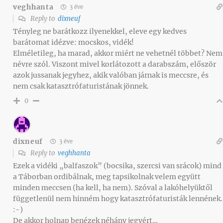
veghhanta
3 éve
Reply to
dixneuf
Tényleg ne barátkozz ilyenekkel, eleve egy kedves
barátomat idézve: mocskos, vidék!
Elméletileg, ha marad, akkor miért ne vehetnél többet? Nem
névre szól. Viszont mivel korlátozott a darabszám, először
azok jussanak jegyhez, akik valóban járnak is meccsre, és
nem csak katasztrófaturistának jönnek.
0
dixneuf
3 éve
Reply to
veghhanta
Ezek a vidéki „balfaszok” (bocsika, szercsi van srácok) mind
a Táborban ordibálnak, meg tapsikolnak velem együtt
minden meccsen (ha kell, ha nem). Szóval a lakóhelyüktől
függetlenül nem hinném hogy katasztrófaturisták lennének.
:-)
De akkor holnap benézek néhány jegyért…