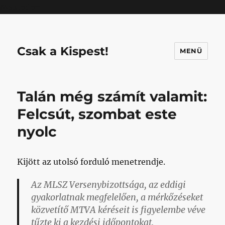
Mastodon
Csak a Kispest!
MENÜ
Talán még számít valamit:
Felcsút, szombat este
nyolc
Kijött az utolsó forduló menetrendje.
Az MLSZ Versenybizottsága, az eddigi
gyakorlatnak megfelelően, a mérkőzéseket
közvetítő MTVA kéréseit is figyelembe véve
tűzte ki a kezdési időpontokat.