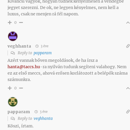
Kíváncsi vagyok, hogyan tudnék kényelmesen a vendégbe
jegyet szerezni. De ok, ne legyen kényelmes, nem kell a
luxus, csak ne menjen rá fél napom.
0
veghhanta
3 éve
Reply to
papparam
Azért vannak bőven megoldások, de ha írsz a
hanta@taccs.hu
-ra nyilván tudunk segíteni valahogy. Nem
ez az első meccs, ahová erősen korlátozott a belépők száma
számunkra.
0
papparam
3 éve
Reply to
veghhanta
Köszi, írtam.