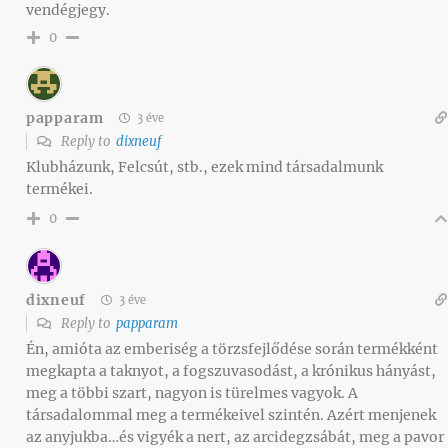
vendégjegy.
0
papparam
3 éve
Reply to
dixneuf
Klubházunk, Felcsút, stb., ezek mind társadalmunk
termékei.
0
dixneuf
3 éve
Reply to
papparam
Én, amióta az emberiség a törzsfejlődése során termékként
megkapta a taknyot, a fogszuvasodást, a krónikus hányást,
meg a többi szart, nagyon is türelmes vagyok. A
társadalommal meg a termékeivel szintén. Azért menjenek
az anyjukba…és vigyék a nert, az arcidegzsábát, meg a pavor