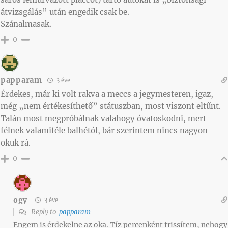
átvizsgálás” után engedik csak be.
Szánalmasak.
0
papparam
3 éve
Érdekes, már ki volt rakva a meccs a jegymesteren, igaz,
még „nem értékesíthető” státuszban, most viszont eltűnt.
Talán most megpróbálnak valahogy óvatoskodni, mert
félnek valamiféle balhétól, bár szerintem nincs nagyon
okuk rá.
0
ogy
3 éve
Reply to
papparam
Engem is érdekelne az oka. Tíz percenként frissítem, nehogy