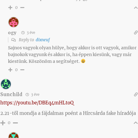
0
ogy
3 éve
Reply to
dixneuf
Sajnos vagyok olyan hülye, hogy akkor is ott vagyok, amikor
bajnokok vagyunk és akkor is, ha éppen kiesünk, vagy már
kiestünk. Köszönöm a segítséget.
0
Sunchild
3 éve
https://youtu.be/DBEq4mHLtoQ
2.21-től mondja a fájdalmas poént a Hírcsárda fake híradója
0