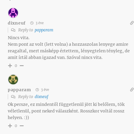
dixneuf
3 éve
Reply to
papparam
Nincs vita.
Nem pont az volt (lett volna) a hozzaszolas lenyege amire
reagaltal, mert másképp értettem, lényegtelen tényleg, de
amit írtál abban igazad van. Szóval nincs vita.
0
papparam
3 éve
Reply to
dixneuf
Ok persze, ez mindentől függetlenül jött ki belőlem, tök
véletlenül, pont neked válaszként. Rosszkor voltál rossz
helyen. :))
0