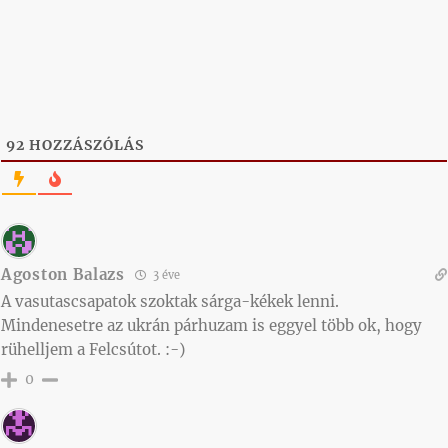
92
HOZZÁSZÓLÁS
Agoston Balazs
3 éve
A vasutascsapatok szoktak sárga-kékek lenni.
Mindenesetre az ukrán párhuzam is eggyel több ok, hogy
rühelljem a Felcsútot. :-)
0