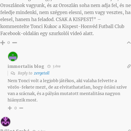
Oroszlánok vagyunk, és az Oroszlán soha nem adja fel, és ne
feledje mindenki, nem szégyen elesni, nem vagy vesztes, ha
elesel, hanem ha feladod. CSAK A KISPEST!” –
kommentelte Tonci Kukoc a Kispest-Honvéd Futball Club
Facebook-oldalán egy szurkolói videó alatt.
0
immortalis blog
3 éve
Reply to
zergetoll
Nem Tonci volt a legjobb játékos, aki valaha felvette a
vörös-fekete mezt, de az elvitathatatlan, hogy óriási szíve
van a srácnak, és a pályán mutatott mentalitása nagyon
hiányzik most.
0