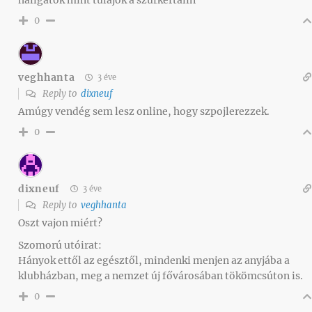
hallgatok mint tulajok a szurkertalin
0
veghhanta
3 éve
Reply to
dixneuf
Amúgy vendég sem lesz online, hogy szpojlerezzek.
0
dixneuf
3 éve
Reply to
veghhanta
Oszt vajon miért?
Szomorú utóirat:
Hányok ettől az egésztől, mindenki menjen az anyjába a
klubházban, meg a nemzet új fővárosában tökömcsúton is.
0