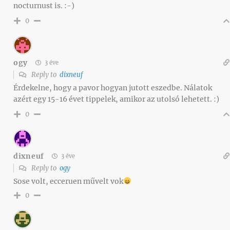
nocturnust is. :-)
0
ogy
3 éve
Reply to
dixneuf
Érdekelne, hogy a pavor hogyan jutott eszedbe. Nálatok
azért egy 15-16 évet tippelek, amikor az utolsó lehetett. :)
0
dixneuf
3 éve
Reply to
ogy
Sose volt, ecceruen művelt vok
0