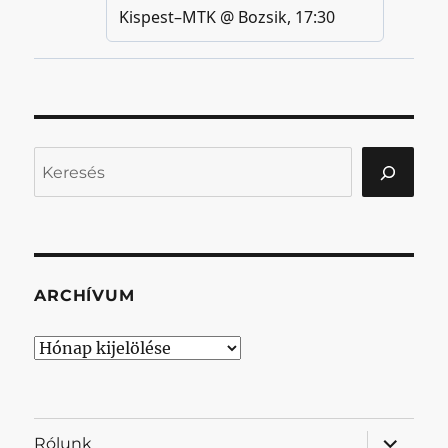
Keresés
ARCHÍVUM
Archívum
almenü
Rólunk