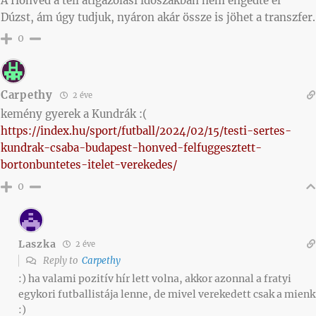
A Honvéd a téli átigazolási időszakban nem engedte el
Dúzst, ám úgy tudjuk, nyáron akár össze is jöhet a transzfer.
0
Carpethy
2 éve
kemény gyerek a Kundrák :(
https://index.hu/sport/futball/2024/02/15/testi-sertes-
kundrak-csaba-budapest-honved-felfuggesztett-
bortonbuntetes-itelet-verekedes/
0
Laszka
2 éve
Reply to
Carpethy
:) ha valami pozitív hír lett volna, akkor azonnal a fratyi
egykori futballistája lenne, de mivel verekedett csak a mienk
:)