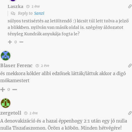
Laszka
2 éve
Reply to
Sanzi
súlyos testisértés az letöltendő :) kicsit túl lett tolva a jelző
a blikkben. nyilván van másik oldal is. szégény áldozatot
tényleg Kundrák anyukája fogta le?
0
Blaser Ferenc
2 éve
és mekkora kókler alibi edzőnek látták/láttuk akkor a digó
mókamestert
0
zergetoll
2 éve
A denovakizáció és a hazai éppenhogy 2:1 után egy jó nulla
nulla Tiszafaszomon. Öröm a köbön. Minden hétvégére!