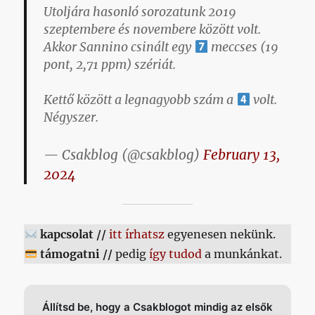
Utoljára hasonló sorozatunk 2019
szeptembere és novembere között volt.
Akkor Sannino csinált egy
meccses (19
pont, 2,71 ppm) szériát.
Kettő között a legnagyobb szám a
volt.
Négyszer.
— Csakblog (@csakblog)
February 13,
2024
kapcsolat //
itt írhatsz
egyenesen nekünk.
támogatni //
pedig
így tudod
a munkánkat.
Állítsd be, hogy a Csakblogot mindig az elsők