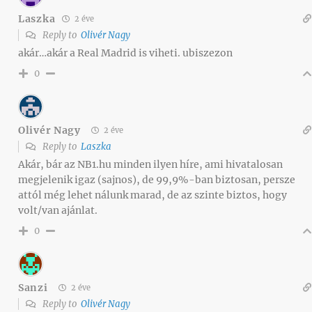
Laszka
2 éve
Reply to
Olivér Nagy
akár…akár a Real Madrid is viheti. ubiszezon
0
Olivér Nagy
2 éve
Reply to
Laszka
Akár, bár az NB1.hu minden ilyen híre, ami hivatalosan
megjelenik igaz (sajnos), de 99,9%-ban biztosan, persze
attól még lehet nálunk marad, de az szinte biztos, hogy
volt/van ajánlat.
0
Sanzi
2 éve
Reply to
Olivér Nagy