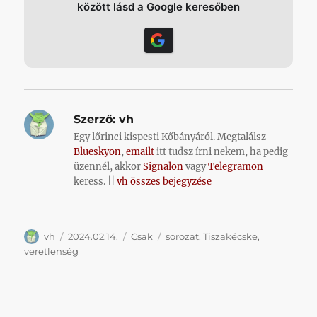
között lásd a Google keresőben
Szerző:
vh
Egy lőrinci kispesti Kőbányáról. Megtalálsz
Blueskyon
,
emailt
itt tudsz írni nekem, ha pedig
üzennél, akkor
Signalon
vagy
Telegramon
keress. ||
vh összes bejegyzése
Szerző
Közzétéve
Kategória
Címke
vh
2024.02.14.
Csak
sorozat
,
Tiszakécske
,
veretlenség