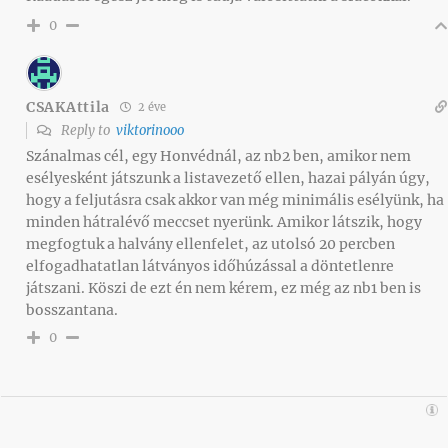
0
CSAKAttila
2 éve
Reply to
viktorinooo
Szánalmas cél, egy Honvédnál, az nb2 ben, amikor nem
esélyesként játszunk a listavezető ellen, hazai pályán úgy,
hogy a feljutásra csak akkor van még minimális esélyünk, ha
minden hátralévő meccset nyerünk. Amikor látszik, hogy
megfogtuk a halvány ellenfelet, az utolsó 20 percben
elfogadhatatlan látványos időhúzással a döntetlenre
játszani. Köszi de ezt én nem kérem, ez még az nb1 ben is
bosszantana.
0