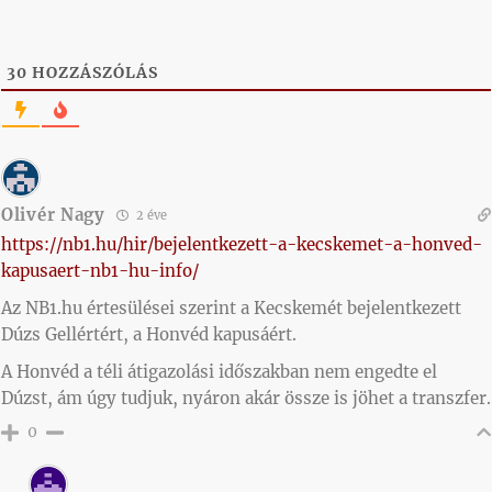
30
HOZZÁSZÓLÁS
Olivér Nagy
2 éve
https://nb1.hu/hir/bejelentkezett-a-kecskemet-a-honved-
kapusaert-nb1-hu-info/
Az NB1.hu értesülései szerint a Kecskemét bejelentkezett
Dúzs Gellértért, a Honvéd kapusáért.
A Honvéd a téli átigazolási időszakban nem engedte el
Dúzst, ám úgy tudjuk, nyáron akár össze is jöhet a transzfer.
0