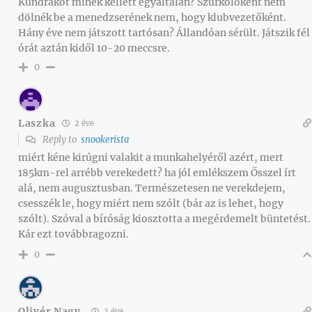
Kundrákot minek kellett egyáltalán? Szurkolóként nem
dölnék be a menedzserének nem, hogy klubvezetőként.
Hány éve nem játszott tartósan? Állandóan sérült. Játszik fél
órát aztán kidől 10-20 meccsre.
0
Laszka
2 éve
Reply to
snookerista
miért kéne kirúgni valakit a munkahelyéről azért, mert
185km-rel arrébb verekedett? ha jól emlékszem Ősszel írt
alá, nem augusztusban. Természetesen ne verekdejem,
csesszék le, hogy miért nem szólt (bár az is lehet, hogy
szólt). Szóval a bíróság kiosztotta a megérdemelt büntetést.
Kár ezt továbbragozni.
0
Olivér Nagy
2 éve