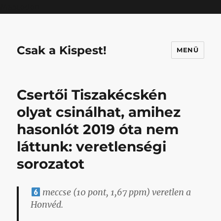
Mastodon
Csak a Kispest!
MENÜ
Csertői Tiszakécskén
olyat csinálhat, amihez
hasonlót 2019 óta nem
láttunk: veretlenségi
sorozatot
meccse (10 pont, 1,67 ppm) veretlen a
Honvéd.