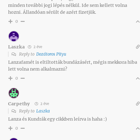
minden további jogi lépés nélkül. Ide sem kellett volna
hozni. Állandóan sérült de azért fizetjük.
0
Laszka
2 éve
Reply to
Dozátoros Pityu
Lanzafamét is eltiltották bundázásért, mégis mekkora hiba
lett volna nem alkalmazni?
0
Carpethy
2 éve
Reply to
Laszka
Lanza és Kundrák egy cikkben leírva is haha :)
0