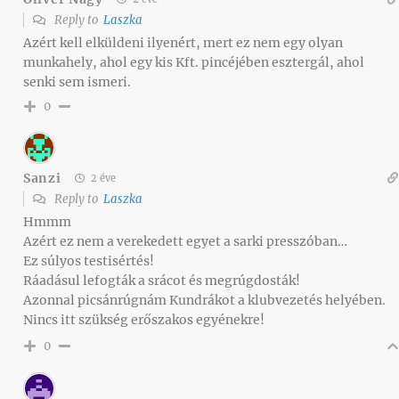
Reply to
Laszka
Azért kell elküldeni ilyenért, mert ez nem egy olyan
munkahely, ahol egy kis Kft. pincéjében esztergál, ahol
senki sem ismeri.
0
Sanzi
2 éve
Reply to
Laszka
Hmmm
Azért ez nem a verekedett egyet a sarki presszóban…
Ez súlyos testisértés!
Ráadásul lefogták a srácot és megrúgdosták!
Azonnal picsánrúgnám Kundrákot a klubvezetés helyében.
Nincs itt szükség erőszakos egyénekre!
0