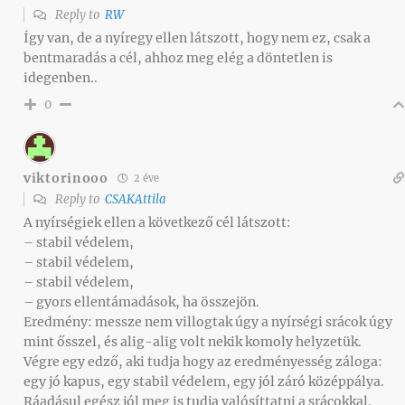
Reply to
RW
Így van, de a nyíregy ellen látszott, hogy nem ez, csak a
bentmaradás a cél, ahhoz meg elég a döntetlen is
idegenben..
0
viktorinooo
2 éve
Reply to
CSAKAttila
A nyírségiek ellen a következő cél látszott:
– stabil védelem,
– stabil védelem,
– stabil védelem,
– gyors ellentámadások, ha összejön.
Eredmény: messze nem villogtak úgy a nyírségi srácok úgy
mint ősszel, és alig-alig volt nekik komoly helyzetük.
Végre egy edző, aki tudja hogy az eredményesség záloga:
egy jó kapus, egy stabil védelem, egy jól záró középpálya.
Ráadásul egész jól meg is tudja valósíttatni a srácokkal.