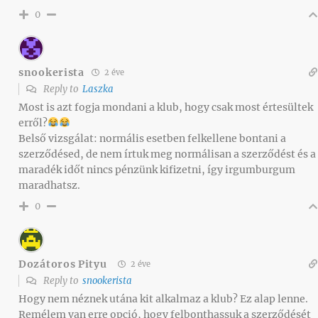
0
snookerista
2 éve
Reply to
Laszka
Most is azt fogja mondani a klub, hogy csak most értesültek
erről?
Belső vizsgálat: normális esetben felkellene bontani a
szerződésed, de nem írtuk meg normálisan a szerződést és a
maradék időt nincs pénzünk kifizetni, így irgumburgum
maradhatsz.
0
Dozátoros Pityu
2 éve
Reply to
snookerista
Hogy nem néznek utána kit alkalmaz a klub? Ez alap lenne.
Remélem van erre opció, hogy felbonthassuk a szerződését