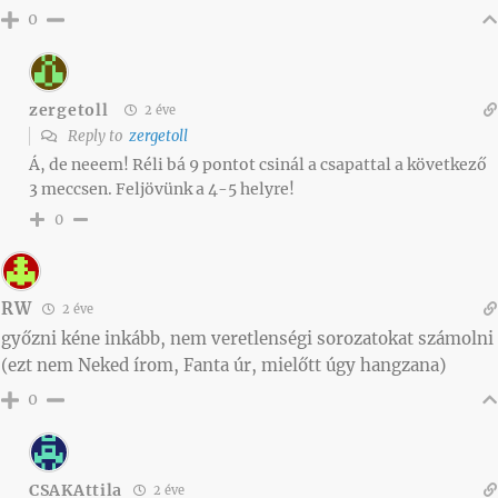
0
zergetoll
2 éve
Reply to
zergetoll
Á, de neeem! Réli bá 9 pontot csinál a csapattal a következő
3 meccsen. Feljövünk a 4-5 helyre!
0
RW
2 éve
győzni kéne inkább, nem veretlenségi sorozatokat számolni
(ezt nem Neked írom, Fanta úr, mielőtt úgy hangzana)
0
CSAKAttila
2 éve