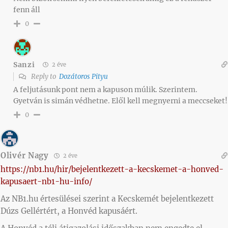
fenn áll
0
Sanzi
2 éve
Reply to
Dozátoros Pityu
A feljutásunk pont nem a kapuson múlik. Szerintem.
Gyetván is simán védhetne. Elől kell megnyerni a meccseket!
0
Olivér Nagy
2 éve
https://nb1.hu/hir/bejelentkezett-a-kecskemet-a-honved-
kapusaert-nb1-hu-info/
Az NB1.hu értesülései szerint a Kecskemét bejelentkezett
Dúzs Gellértért, a Honvéd kapusáért.