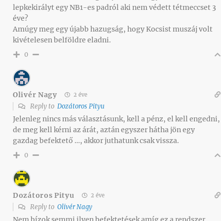
lepkekirályt egy NB1-es padról aki nem védett tétmeccset 3
éve?
Amúgy meg egy újabb hazugság, hogy Kocsist muszáj volt
kivételesen belföldre eladni.
0
Olivér Nagy
2 éve
Reply to
Dozátoros Pityu
Jelenleg nincs más választásunk, kell a pénz, el kell engedni,
de meg kell kérni az árát, aztán egyszer hátha jön egy
gazdag befektető …, akkor juthatunk csak vissza.
0
Dozátoros Pityu
2 éve
Reply to
Olivér Nagy
Nem bízok semmi ilyen befektetések amíg ez a rendszer