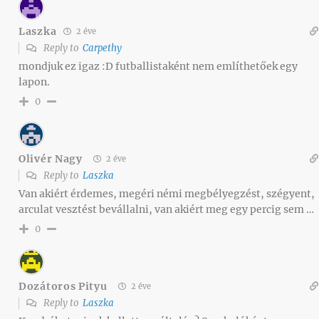
Laszka
2 éve
Reply to
Carpethy
mondjuk ez igaz :D futballistaként nem említhetőek egy
lapon.
0
Olivér Nagy
2 éve
Reply to
Laszka
Van akiért érdemes, megéri némi megbélyegzést, szégyent,
arculat vesztést bevállalni, van akiért meg egy percig sem …
0
Dozátoros Pityu
2 éve
Reply to
Laszka