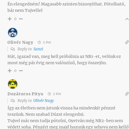
Én elengedném! Magasabb szinten bizonyíthat. Pótolható,
bár nem Tujvellel
0
Olivér Nagy
2 éve
Reply to
Sanzi
Hát, igazad van, meg kell próbálnia az NB1-et, velünk ez
most még pár évig nem valószínű, hogy összejön.
0
Dozátoros Pityu
2 éve
Reply to
Olivér Nagy
Így az életben nem jutunk vissza ha mindenkit pénzzé
teszünk. Nem szabad Dúzst elengedni.
Tujvel már nem tudja pótolni, Gyetván még NB2-ben sem
védett soha. Pénzért meg majd hozunk egy sehova nem kellő