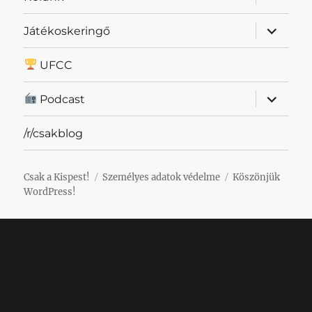
szétnyit
almenü
Játékoskeringő
szétnyit
UFCC
almenü
Podcast
szétnyit
/r/csakblog
Csak a Kispest!
Személyes adatok védelme
Köszönjük
WordPress!